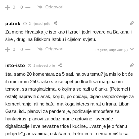
Odgovori
0
0
putnik
2 mjeseci prije
Za mene Hrvatska je isto kao i Izrael, jedni rovare na Balkanu i
šire , drugi na Bliskom Istoku i cijelom svjetu.
Odgovori
0
0
Pogledaj odgovore
(2)
isto-isto
2 mjeseci prije
šta, samo 20 komentara za 5 sati, na ovu temu? ja mislio bit će
ih minimum 250.. iako ste se opet podtrudli sa marginalom
temom, sa marginalcima, o kojima se radi u članku (Peternel i
ostali),napraviti članak, koji bi, po običaju, digao raspoloženje za
komentiranje, ali ne baš.. ma koga interesira rat u Iranu, Liban,
Gaza, itd.. planovi za pandemije, podizanje atmosfere za
hantavirus, planovi za oduzimanje gotovine i sveopće
digitalizacije i sve nevažne trice i kučine,…važnije je o “danu
pobjede”,partizanima, ustašama, četnicima.. nemam ništa sa