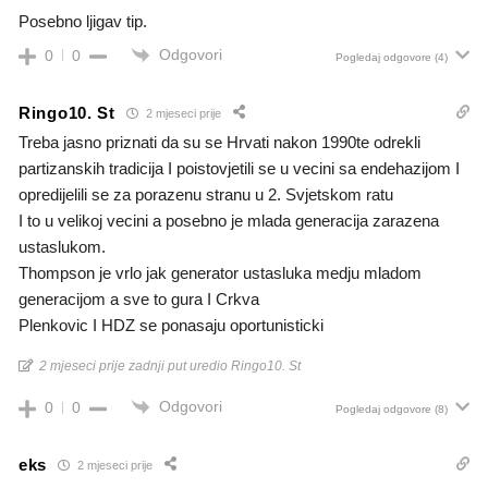
Posebno ljigav tip.
Odgovori
0
0
Pogledaj odgovore
(4)
Ringo10. St
2 mjeseci prije
Treba jasno priznati da su se Hrvati nakon 1990te odrekli
partizanskih tradicija I poistovjetili se u vecini sa endehazijom I
opredijelili se za porazenu stranu u 2. Svjetskom ratu
I to u velikoj vecini a posebno je mlada generacija zarazena
ustaslukom.
Thompson je vrlo jak generator ustasluka medju mladom
generacijom a sve to gura I Crkva
Plenkovic I HDZ se ponasaju oportunisticki
2 mjeseci prije zadnji put uredio Ringo10. St
Odgovori
0
0
Pogledaj odgovore
(8)
eks
2 mjeseci prije