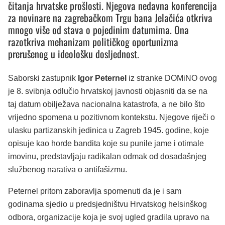
čitanja hrvatske prošlosti. Njegova nedavna konferencija
za novinare na zagrebačkom Trgu bana Jelačića otkriva
mnogo više od stava o pojedinim datumima. Ona
razotkriva mehanizam političkog oportunizma
prerušenog u ideološku dosljednost.
Saborski zastupnik
Igor Peternel
iz stranke DOMiNO ovog
je 8. svibnja odlučio hrvatskoj javnosti objasniti da se na
taj datum obilježava nacionalna katastrofa, a ne bilo što
vrijedno spomena u pozitivnom kontekstu. Njegove riječi o
ulasku partizanskih jedinica u Zagreb 1945. godine, koje
opisuje kao horde bandita koje su punile jame i otimale
imovinu, predstavljaju radikalan odmak od dosadašnjeg
službenog narativa o antifašizmu.
Peternel pritom zaboravlja spomenuti da je i sam
godinama sjedio u predsjedništvu Hrvatskog helsinškog
odbora, organizacije koja je svoj ugled gradila upravo na