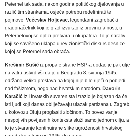
Peternel tek sada, nakon godina političkog djelovanja u
različitim strankama, osjeća potrebu redefinirati te
pojmove.
Većeslav Holjevac,
legendarni zagrebački
gradonačelnik koji je grad izvukao iz provincijalnosti, u
Peternelovoj se optici pretvara u okupatora. To je narativ
koji se savršeno uklapa u revizionistički diskurs desnice
kojoj se Peternel sada obraća.
Krešimir Bušić
iz propale strane HSP-a dodao je pak ulje
na vatru ustvrdivši da je u Beogradu 8. svibnja 1945.
održana velika proslava na kojoj nije bilo riječi o pobjedi
nad fašizmom, nego nad hrvatskim narodom.
Davorin
Karačić
iz Hrvatskih suverenista izrazio je bojazan da će
isti ljudi koji danas obilježavaju ulazak partizana u Zagreb,
u kolovozu Oluju proglasiti zločinom. To povezivanje
nespojivih povijesnih konteksta služi samo jednom cilju, a
to je stvaranje kontinuirane slike ugroženosti hrvatskog
naroda koja traje od 1945. do danas.