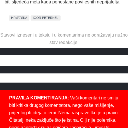
biti sljedeća meta kada ponestane povijesnih neprijatelja.
HRVATSKA
IGOR PETERNEL
Stavovi izneseni u tekstu i u komentarima ne odražavaju nužno
stav redakcije.
PRAVILA KOMENTIRANJA
: Vaši komentari ne smiju
biti kritika drugog komentatora, nego vaše mišljenje,
prijedlog ili ideja o temi. Nema rasprave tko je u pravu.
Čitatelji neka zaključe što je istina. Cilj nije polemika,
nego napredak svih Logičara. Inspiracija, umjesto