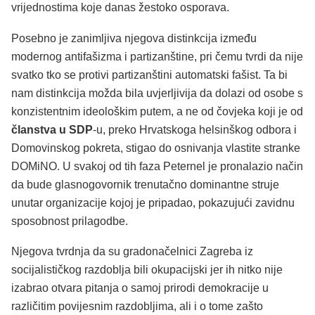
vrijednostima koje danas žestoko osporava.
Posebno je zanimljiva njegova distinkcija između
modernog antifašizma i partizanštine, pri čemu tvrdi da nije
svatko tko se protivi partizanštini automatski fašist. Ta bi
nam distinkcija možda bila uvjerljivija da dolazi od osobe s
konzistentnim ideološkim putem, a ne od čovjeka koji je od
članstva u SDP
-u, preko Hrvatskoga helsinškog odbora i
Domovinskog pokreta, stigao do osnivanja vlastite stranke
DOMiNO. U svakoj od tih faza Peternel je pronalazio način
da bude glasnogovornik trenutačno dominantne struje
unutar organizacije kojoj je pripadao, pokazujući zavidnu
sposobnost prilagodbe.
Njegova tvrdnja da su gradonačelnici Zagreba iz
socijalističkog razdoblja bili okupacijski jer ih nitko nije
izabrao otvara pitanja o samoj prirodi demokracije u
različitim povijesnim razdobljima, ali i o tome zašto