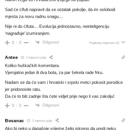
Sad će ćifuti napravit da se ostatak pokolje, da im oslobodi
mjesta za novu radnu snagu…
Nije ni do ćifuta… Evolucija jednostavno, neinteligenciju
‘nagrađuje’ izumiranjem.
Odgovori
0
0
Pogledaj odgovore
(1)
Antee
2 mjeseci prije
Koliko huškačkih komentara.
Vjerojatno jedan ili dva bota, za par šekela rade frku.
Nadam se da će vam i hrvatski i srpski metci pokosit porodice
jer pridonosite ratu.
Da će to biti zadnje šta ćete vidjet prije nego li vas zakolju!
Odgovori
0
0
Bosanac
2 mjeseci prije
Ako bi neko u današnje vrijeme želio iskreno da uredi neku