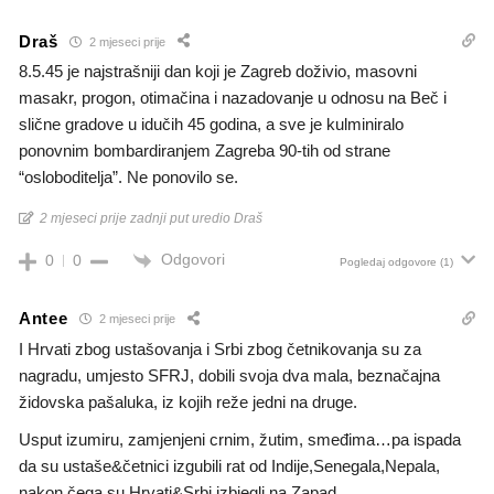
Draš
2 mjeseci prije
8.5.45 je najstrašniji dan koji je Zagreb doživio, masovni
masakr, progon, otimačina i nazadovanje u odnosu na Beč i
slične gradove u idučih 45 godina, a sve je kulminiralo
ponovnim bombardiranjem Zagreba 90-tih od strane
“osloboditelja”. Ne ponovilo se.
2 mjeseci prije zadnji put uredio Draš
Odgovori
0
0
Pogledaj odgovore
(1)
Antee
2 mjeseci prije
I Hrvati zbog ustašovanja i Srbi zbog četnikovanja su za
nagradu, umjesto SFRJ, dobili svoja dva mala, beznačajna
židovska pašaluka, iz kojih reže jedni na druge.
Usput izumiru, zamjenjeni crnim, žutim, smeđima…pa ispada
da su ustaše&četnici izgubili rat od Indije,Senegala,Nepala,
nakon čega su Hrvati&Srbi izbjegli na Zapad.