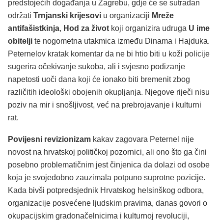
predstojećih događanja u Zagrebu, gdje će se sutradan
održati
Trnjanski krijesovi
u organizaciji
Mreže
antifašistkinja
,
Hod za život
koji organizira udruga
U ime
obitelji
te nogometna utakmica između Dinama i Hajduka.
Peternelov kratak komentar da ne bi htio biti u koži policije
sugerira očekivanje sukoba, ali i svjesno podizanje
napetosti uoči dana koji će ionako biti bremenit zbog
različitih ideološki obojenih okupljanja. Njegove riječi nisu
poziv na mir i snošljivost, već na prebrojavanje i kulturni
rat.
Povijesni revizionizam
kakav zagovara Peternel nije
novost na hrvatskoj političkoj pozornici, ali ono što ga čini
posebno problematičnim jest činjenica da dolazi od osobe
koja je svojedobno zauzimala potpuno suprotne pozicije.
Kada bivši potpredsjednik Hrvatskog helsinškog odbora,
organizacije posvećene ljudskim pravima, danas govori o
okupacijskim gradonačelnicima i kulturnoj revoluciji,