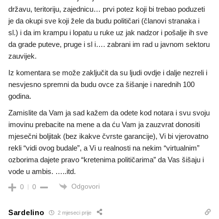
državu, teritoriju, zajednicu… prvi potez koji bi trebao poduzeti
je da okupi sve koji žele da budu političari (članovi stranaka i
sl.) i da im krampu i lopatu u ruke uz jak nadzor i pošalje ih sve
da grade puteve, pruge i sl i…. zabrani im rad u javnom sektoru
zauvijek.
Iz komentara se može zaključit da su ljudi ovdje i dalje nezreli i
nesvjesno spremni da budu ovce za šišanje i narednih 100
godina.
Zamislite da Vam ja sad kažem da odete kod notara i svu svoju
imovinu prebacite na mene a da ću Vam ja zauzvrat donositi
mjesečni boljitak (bez ikakve čvrste garancije), Vi bi vjerovatno
rekli “vidi ovog budale”, a Vi u realnosti na nekim “virtualnim”
ozborima dajete pravo “kretenima političarima” da Vas šišaju i
vode u ambis. …..itd.
Odgovori
0
0
Sardelino
2 mjeseci prije