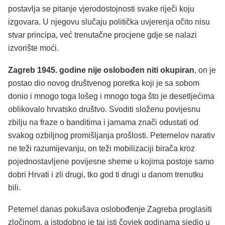
postavlja se pitanje vjerodostojnosti svake riječi koju
izgovara. U njegovu slučaju politička uvjerenja očito nisu
stvar principa, već trenutačne procjene gdje se nalazi
izvorište moći.
Zagreb 1945. godine nije oslobođen niti okupiran
, on je
postao dio novog društvenog poretka koji je sa sobom
donio i mnogo toga lošeg i mnogo toga što je desetljećima
oblikovalo hrvatsko društvo. Svoditi složenu povijesnu
zbilju na fraze o banditima i jamama znači odustati od
svakog ozbiljnog promišljanja prošlosti. Peternelov narativ
ne teži razumijevanju, on teži mobilizaciji birača kroz
pojednostavljene povijesne sheme u kojima postoje samo
dobri Hrvati i zli drugi, tko god ti drugi u danom trenutku
bili.
Peternel danas pokušava oslobođenje Zagreba proglasiti
zločinom, a istodobno je taj isti čovjek godinama sjedio u