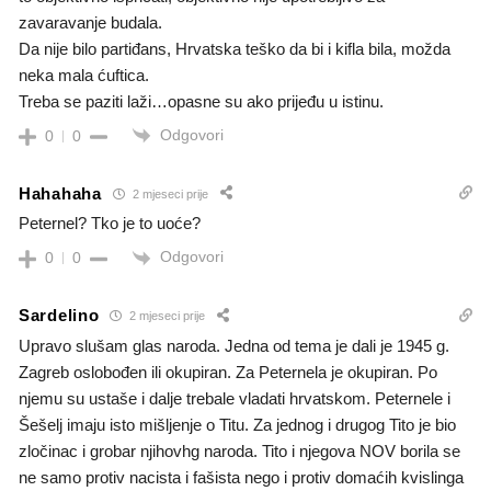
zavaravanje budala.
Da nije bilo partiđans, Hrvatska teško da bi i kifla bila, možda
neka mala ćuftica.
Treba se paziti laži…opasne su ako prijeđu u istinu.
Odgovori
0
0
Hahahaha
2 mjeseci prije
Peternel? Tko je to uoće?
Odgovori
0
0
Sardelino
2 mjeseci prije
Upravo slušam glas naroda. Jedna od tema je dali je 1945 g.
Zagreb oslobođen ili okupiran. Za Peternela je okupiran. Po
njemu su ustaše i dalje trebale vladati hrvatskom. Peternele i
Šešelj imaju isto mišljenje o Titu. Za jednog i drugog Tito je bio
zločinac i grobar njihovhg naroda. Tito i njegova NOV borila se
ne samo protiv nacista i fašista nego i protiv domaćih kvislinga