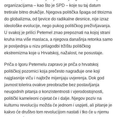
organizacijama – kao što je SPD – koje su taj datum
tretirale bitno drukčije. Njegova politička špaga od titoizma
do globalizma, od ljevice do radikalne desnice, nije izraz
ideološke evolucije, nego pukog političkog preživljavanja.
U svakoj je prilici Peternel znao prepoznati na kojoj strani
kruha ima više maslaca, a njegova današnja retorika samo
je posljednja u nizu prilagodbi tržištu političkog
ekstremizma koje u Hrvatskoj, nažalost, ne posustaje.
Priča o Igoru Peternelu zapravo je priča o hrvatskoj
političkoj pozornici koja prečesto nagrađuje one koji
najglasnije viču i najbrže mijenjaju uvjerenja. Dok god
javnost tolerira ovakve preobrazbe bez postavljanja
neugodnih pitanja o konzistentnosti i vjerodostojnosti,
politički kameleoni cvjetat će i dalje. Njegov poziv na
kulturnu revoluciju možda će jednom i uspjeti, ali pitanje je
kakvo će društvo tom revolucijom nastati i tko će u njemu