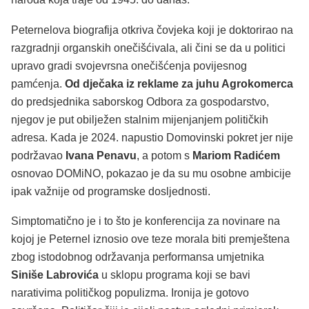
Peternelova biografija otkriva čovjeka koji je doktorirao na
razgradnji organskih onečišćivala, ali čini se da u politici
upravo gradi svojevrsna onečišćenja povijesnog
pamćenja.
Od dječaka iz reklame za juhu Agrokomerca
do predsjednika saborskog Odbora za gospodarstvo,
njegov je put obilježen stalnim mijenjanjem političkih
adresa. Kada je 2024. napustio Domovinski pokret jer nije
podržavao
Ivana Penavu
, a potom s
Mariom Radićem
osnovao DOMiNO, pokazao je da su mu osobne ambicije
ipak važnije od programske dosljednosti.
Simptomatično je i to što je konferencija za novinare na
kojoj je Peternel iznosio ove teze morala biti premještena
zbog istodobnog održavanja performansa umjetnika
Siniše Labrovića
u sklopu programa koji se bavi
narativima političkog populizma. Ironija je gotovo