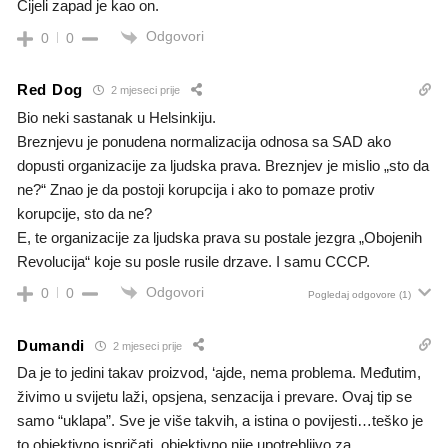
Cijeli zapad je kao on.
Odgovori
0
0
Red Dog
2 mjeseci prije
Bio neki sastanak u Helsinkiju.
Breznjevu je ponudena normalizacija odnosa sa SAD ako
dopusti organizacije za ljudska prava. Breznjev je mislio „sto da
ne?“ Znao je da postoji korupcija i ako to pomaze protiv
korupcije, sto da ne?
E, te organizacije za ljudska prava su postale jezgra „Obojenih
Revolucija“ koje su posle rusile drzave. I samu CCCP.
Odgovori
0
0
Pogledaj odgovore
(1)
Dumandi
2 mjeseci prije
Da je to jedini takav proizvod, ‘ajde, nema problema. Međutim,
živimo u svijetu laži, opsjena, senzacija i prevare. Ovaj tip se
samo “uklapa”. Sve je više takvih, a istina o povijesti…teško je
to objektivno ispričati, objektivno nije upotrebljivo za