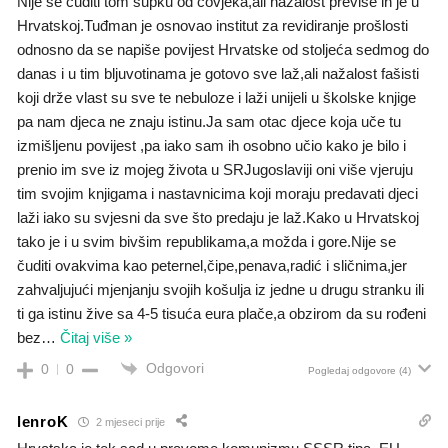
Nije se čuditi tom šupku od čovjeka,ali nažalost previše ih je u
Hrvatskoj.Tuđman je osnovao institut za revidiranje prošlosti
odnosno da se napiše povijest Hrvatske od stoljeća sedmog do
danas i u tim bljuvotinama je gotovo sve laž,ali nažalost fašisti
koji drže vlast su sve te nebuloze i laži unijeli u školske knjige
pa nam djeca ne znaju istinu.Ja sam otac djece koja uče tu
izmišljenu povijest ,pa iako sam ih osobno učio kako je bilo i
prenio im sve iz mojeg života u SRJugoslaviji oni više vjeruju
tim svojim knjigama i nastavnicima koji moraju predavati djeci
laži iako su svjesni da sve što predaju je laž.Kako u Hrvatskoj
tako je i u svim bivšim republikama,a možda i gore.Nije se
čuditi ovakvima kao peternel,čipe,penava,radić i sličnima,jer
zahvaljujući mjenjanju svojih košulja iz jedne u drugu stranku ili
ti ga istinu žive sa 4-5 tisuća eura plače,a obzirom da su rođeni
bez
…
Čitaj više »
Odgovori
0
0
Pogledaj odgovore
(4)
lenroK
2 mjeseci prije