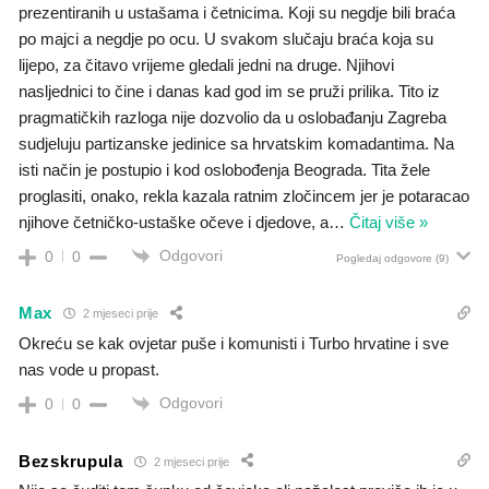
prezentiranih u ustašama i četnicima. Koji su negdje bili braća
po majci a negdje po ocu. U svakom slučaju braća koja su
lijepo, za čitavo vrijeme gledali jedni na druge. Njihovi
nasljednici to čine i danas kad god im se pruži prilika. Tito iz
pragmatičkih razloga nije dozvolio da u oslobađanju Zagreba
sudjeluju partizanske jedinice sa hrvatskim komadantima. Na
isti način je postupio i kod oslobođenja Beograda. Tita žele
proglasiti, onako, rekla kazala ratnim zločincem jer je potaracao
njihove četničko-ustaške očeve i djedove, a
…
Čitaj više »
Odgovori
0
0
Pogledaj odgovore
(9)
Max
2 mjeseci prije
Okreću se kak ovjetar puše i komunisti i Turbo hrvatine i sve
nas vode u propast.
Odgovori
0
0
Bezskrupula
2 mjeseci prije