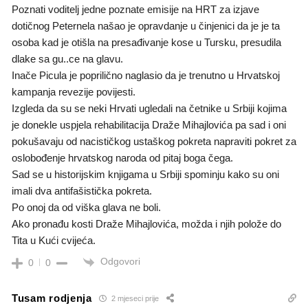
Poznati voditelj jedne poznate emisije na HRT za izjave
dotičnog Peternela našao je opravdanje u činjenici da je je ta
osoba kad je otišla na presađivanje kose u Tursku, presudila
dlake sa gu..ce na glavu.
Inače Picula je poprilično naglasio da je trenutno u Hrvatskoj
kampanja revezije povijesti.
Izgleda da su se neki Hrvati ugledali na četnike u Srbiji kojima
je donekle uspjela rehabilitacija Draže Mihajlovića pa sad i oni
pokušavaju od nacističkog ustaškog pokreta napraviti pokret za
oslobođenje hrvatskog naroda od pitaj boga čega.
Sad se u historijskim knjigama u Srbiji spominju kako su oni
imali dva antifašistička pokreta.
Po onoj da od viška glava ne boli.
Ako pronađu kosti Draže Mihajlovića, možda i njih polože do
Tita u Kući cvijeća.
Odgovori
0
0
Tusam rodjenja
2 mjeseci prije