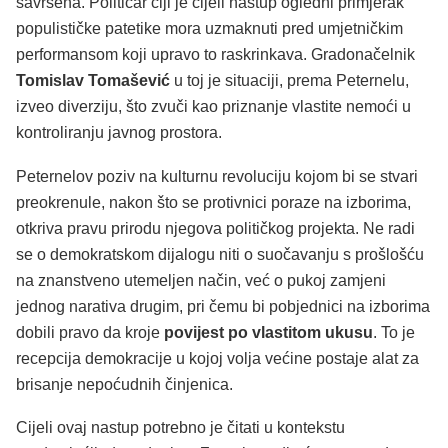
savršena. Političar čiji je cijeli nastup ogledni primjerak
populističke patetike mora uzmaknuti pred umjetničkim
performansom koji upravo to raskrinkava. Gradonačelnik
Tomislav Tomašević
u toj je situaciji, prema Peternelu,
izveo diverziju, što zvuči kao priznanje vlastite nemoći u
kontroliranju javnog prostora.
Peternelov poziv na kulturnu revoluciju kojom bi se stvari
preokrenule, nakon što se protivnici poraze na izborima,
otkriva pravu prirodu njegova političkog projekta. Ne radi
se o demokratskom dijalogu niti o suočavanju s prošlošću
na znanstveno utemeljen način, već o pukoj zamjeni
jednog narativa drugim, pri čemu bi pobjednici na izborima
dobili pravo da kroje
povijest po vlastitom ukusu
. To je
recepcija demokracije u kojoj volja većine postaje alat za
brisanje nepoćudnih činjenica.
Cijeli ovaj nastup potrebno je čitati u kontekstu