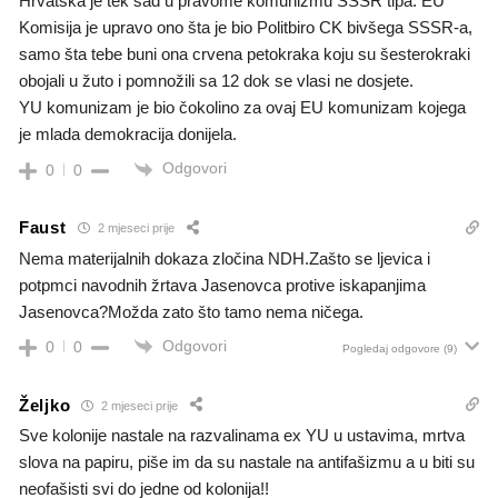
Hrvatska je tek sad u pravome komunizmu SSSR tipa. EU
Komisija je upravo ono šta je bio Politbiro CK bivšega SSSR-a,
samo šta tebe buni ona crvena petokraka koju su šesterokraki
obojali u žuto i pomnožili sa 12 dok se vlasi ne dosjete.
YU komunizam je bio čokolino za ovaj EU komunizam kojega
je mlada demokracija donijela.
Odgovori
0
0
Faust
2 mjeseci prije
Nema materijalnih dokaza zločina NDH.Zašto se ljevica i
potpmci navodnih žrtava Jasenovca protive iskapanjima
Jasenovca?Možda zato što tamo nema ničega.
Odgovori
0
0
Pogledaj odgovore
(9)
Željko
2 mjeseci prije
Sve kolonije nastale na razvalinama ex YU u ustavima, mrtva
slova na papiru, piše im da su nastale na antifašizmu a u biti su
neofašisti svi do jedne od kolonija!!