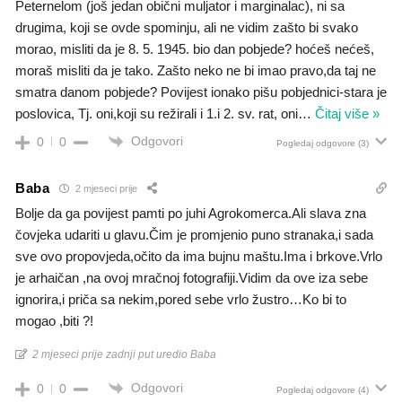
Peternelom (još jedan obični muljator i marginalac), ni sa
drugima, koji se ovde spominju, ali ne vidim zašto bi svako
morao, misliti da je 8. 5. 1945. bio dan pobjede? hoćeš nećeš,
moraš misliti da je tako. Zašto neko ne bi imao pravo,da taj ne
smatra danom pobjede? Povijest ionako pišu pobjednici-stara je
poslovica, Tj. oni,koji su režirali i 1.i 2. sv. rat, oni
…
Čitaj više »
Odgovori
0
0
Pogledaj odgovore
(3)
Baba
2 mjeseci prije
Bolje da ga povijest pamti po juhi Agrokomerca.Ali slava zna
čovjeka udariti u glavu.Čim je promjenio puno stranaka,i sada
sve ovo propovjeda,očito da ima bujnu maštu.Ima i brkove.Vrlo
je arhaičan ,na ovoj mračnoj fotografiji.Vidim da ove iza sebe
ignorira,i priča sa nekim,pored sebe vrlo žustro…Ko bi to
mogao ,biti ?!
2 mjeseci prije zadnji put uredio Baba
Odgovori
0
0
Pogledaj odgovore
(4)