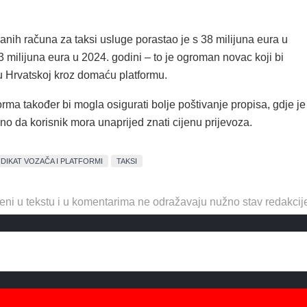
iranih računa za taksi usluge porastao je s 38 milijuna eura u
 milijuna eura u 2024. godini – to je ogroman novac koji bi
u Hrvatskoj kroz domaću platformu.
ma također bi mogla osigurati bolje poštivanje propisa, gdje je
o da korisnik mora unaprijed znati cijenu prijevoza.
NDIKAT VOZAČA I PLATFORMI
TAKSI
eni u tekstu i u komentarima ne odražavaju nužno stav redakcij