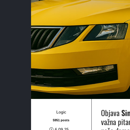
Objava
Si
Logic
važna pita
5951 posts
6.09.25