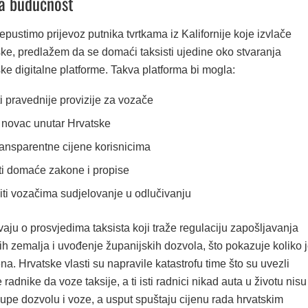
za budućnost
pustimo prijevoz putnika tvrtkama iz Kalifornije koje izvlače
tske, predlažem da se domaći taksisti ujedine oko stvaranja
tske digitalne platforme. Takva platforma bi mogla:
i pravednije provizije za vozače
 novac unutar Hrvatske
transparentne cijene korisnicima
i domaće zakone i propise
i vozačima sudjelovanje u odlučivanju
vaju o prosvjedima taksista koji traže regulaciju zapošljavanja
ćih zemalja i uvođenje županijskih dozvola, što pokazuje koliko 
ena. Hrvatske vlasti su napravile katastrofu time što su uvezli
 radnike da voze taksije, a ti isti radnici nikad auta u životu nisu
kupe dozvolu i voze, a usput spuštaju cijenu rada hrvatskim