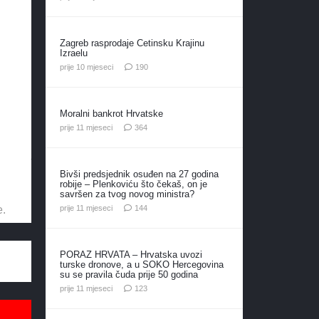
Zagreb rasprodaje Cetinsku Krajinu
Izraelu
komentara
prije 10 mjeseci
190
Moralni bankrot Hrvatske
komentara
prije 11 mjeseci
364
Bivši predsjednik osuđen na 27 godina
robije – Plenkoviću što čekaš, on je
savršen za tvog novog ministra?
komentara
prije 11 mjeseci
144
e.
PORAZ HRVATA – Hrvatska uvozi
turske dronove, a u SOKO Hercegovina
su se pravila čuda prije 50 godina
komentara
prije 11 mjeseci
123