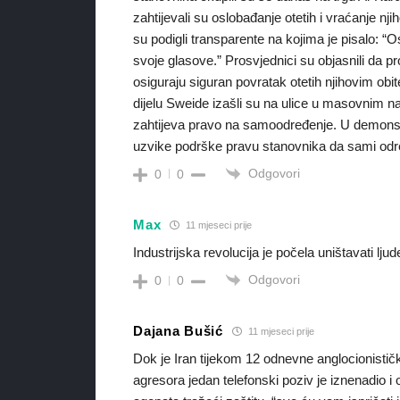
zahtijevali su oslobađanje otetih i vraćanje n
su podigli transparente na kojima je pisalo: 
svoje glasove.” Prosvjednici su objasnili da p
osiguraju siguran povratak otetih njihovim ob
dijelu Sweide izašli su na ulice u masovnim n
zahtijeva pravo na samoodređenje. U demonstr
uzvike podrške pravu stanovnika da sami određ
Odgovori
0
0
Max
11 mjeseci prije
Industrijska revolucija je počela uništavati ljud
Odgovori
0
0
Dajana Bušić
11 mjeseci prije
Dok je Iran tijekom 12 odnevne anglocionistič
agresora jedan telefonski poziv je iznenadio i