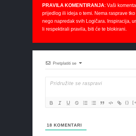
PRAVILA KOMENTIRANJA
: Vaši komenta
prijedlog ili ideja o temi. Nema rasprave tko 
nego napredak svih Logičara. Inspiracija, u
li respektirali pravila, biti će te blokirani.
Pretplatiti se
{}
[
18
KOMENTARI