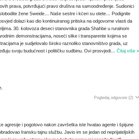
jihovih prava, potvrđujući pravo društva na samoodređenje. Sudionici
“Oslobodite žene Sweide… Naše sestre i kćeri su otete… Podignite
rosvjed dolazi kao dio kontinuiranog pritiska na odgovorne vlasti da
iteljima. 30. kolovoza deseci stanovnika grada Shahbe u ruralnom
arodnim demonstracijama, noseći slike i transparente kojima se
acijama je sudjelovalo široko raznoliko stanovništvo grada, uz
uju svoju budućnost i političku sudbinu. Ovi prosvjedi
…
Čitaj više 
e.
Pogledaj odgovore
(2)
ke agresije i pogotovo nakon završetka iste hvatao agente i špijune
 obradovao Iransku tajnu službu. Javio im se jedan od neprijateljskih