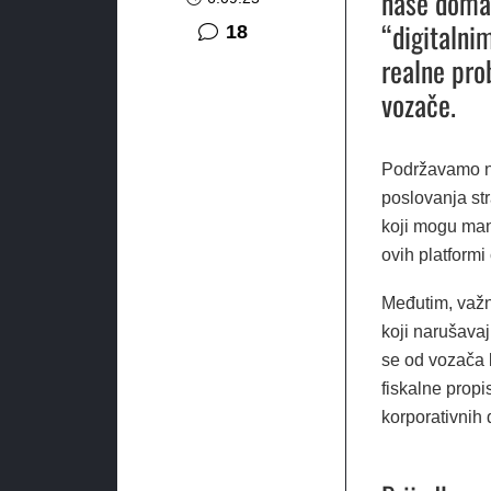
naše domać
“digitalni
komentara
18
realne pro
vozače.
Podržavamo na
poslovanja str
koji mogu mani
ovih platformi
Međutim, važn
koji narušavaju
se od vozača k
fiskalne propi
korporativnih 