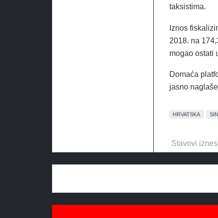
taksistima.
Iznos fiskaliz
2018. na 174,3
mogao ostati 
Domaća platfor
jasno naglašen
HRVATSKA
SI
Stavovi iznes