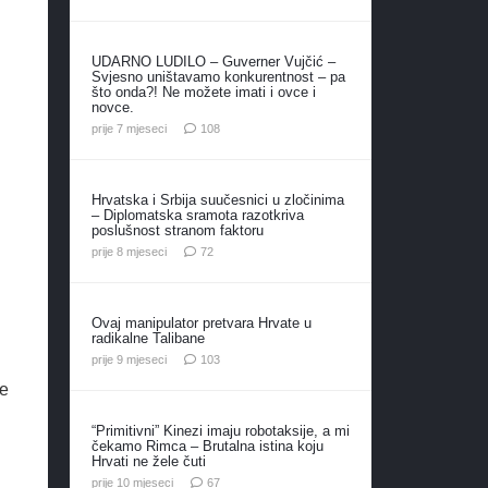
UDARNO LUDILO – Guverner Vujčić –
Svjesno uništavamo konkurentnost – pa
što onda?! Ne možete imati i ovce i
novce.
komentara
prije 7 mjeseci
108
Hrvatska i Srbija suučesnici u zločinima
– Diplomatska sramota razotkriva
poslušnost stranom faktoru
komentara
prije 8 mjeseci
72
Ovaj manipulator pretvara Hrvate u
radikalne Talibane
komentara
prije 9 mjeseci
103
je
“Primitivni” Kinezi imaju robotaksije, a mi
čekamo Rimca – Brutalna istina koju
Hrvati ne žele čuti
komentara
prije 10 mjeseci
67