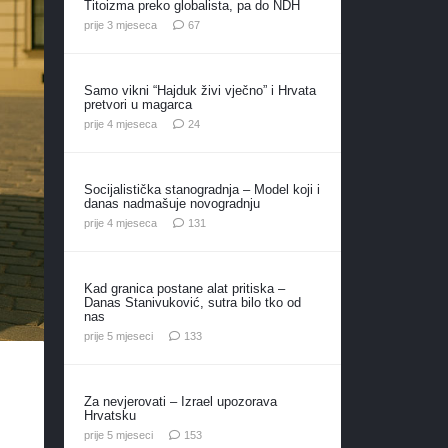
Titoizma preko globalista, pa do NDH
komentara
prije 3 mjeseca
67
Samo vikni “Hajduk živi vječno” i Hrvata
pretvori u magarca
komentara
prije 4 mjeseca
24
Socijalistička stanogradnja – Model koji i
danas nadmašuje novogradnju
komentar
prije 4 mjeseca
131
Kad granica postane alat pritiska –
Danas Stanivuković, sutra bilo tko od
nas
komentara
prije 5 mjeseci
133
Za nevjerovati – Izrael upozorava
Hrvatsku
komentara
prije 5 mjeseci
153