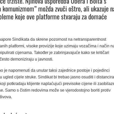
e tržište. Njihova usporedba Ubera i Bolta s
m komunizmom” možda zvuči oštro, ali ukazuje n
bleme koje ove platforme stvaraju za domaće
pore Sindikata da skrene pozornost na netransparentnost
anih platformi, visoke provizije koje uzimaju vozačima i način n
pulirati cijenama. Također je zabrinjavajuće kako se kritičari
 često demoniziraju u javnosti.
o je napomenuti da unutar taksi zajednice postoje i pojedinci
 ugled cijele struke. Sindikat bi trebao jasno osuditi i distancira
oji potkradaju klijente naplaćujući previsoke cijene ili zaobilaz
se. Samo s čistim redovima može se vjerodostojno boriti protiv
divova.