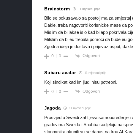
Brainstorm
11 mjeseci prije
Bilo se pokusavalo sa postoljima za smjestaj (b
Dakle, treba nagovoriti korisnicke mase da pos
Mislim da bi lakse islo kad bi app pokrivala cije
Milslim da bi eu trebala pomoci da bude eu googl
Zgodna ideja je dostava i prijevoz usput, dakl
Odgovori
0
0
Subaru avatar
11 mjeseci prije
Koji sindikat kad im ljudi nisu potrebni.
Odgovori
0
0
Jagoda
11 mjeseci prije
Prosvjed u Sweidi zahtijeva samoodređenje i o
gradovima Sweida i Shahba sudjeluju na sprov
stanovnika okupili su se danas na trgu Al-Ka