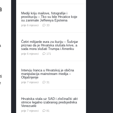
a
Mediji kriju mailove, fotografije i
prostituciju – Tko su bile Hrvatice koje
su zanimale Jeffereya Epsteina
komentara
prije 6 mjeseci
33
Četiri milijarde eura za iluziju – Šušnjar
priznao da je Hrvatska slušala krive, a
a
sada mora slušati Trumpa i Ameriku
komentar
prije 6 mjeseci
171
Intervju Iranca u Hrvatskoj je obična
manipulacija mainstream medija –
ti
Objašnjenje
komentar
prije 7 mjeseci
31
e
Hrvatska stala uz SAD i zločinački akt
otmice legalno izabranog predsjednika
Venezuele
komentar
prije 7 mjeseci
81