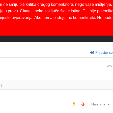
ri ne smiju biti kritika drugog komentatora, nego vaše mišljenje,
je u pravu. Čitatelji neka zaključe što je istina. Cilj nije polemika
mjesto uvjeravanja. Ako nemate ideju, ne komentirajte. Ne bude
Prijavite se
3000
+]
Najstariji