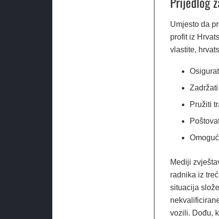
Prijedlog 
Umjesto da pre
profit iz Hrva
vlastite, hrva
Osigurat
Zadržati
Pružiti 
Poštovat
Omogućit
Mediji zvješta
radnika iz tre
situacija slož
nekvalificirane
vozili. Dođu, 