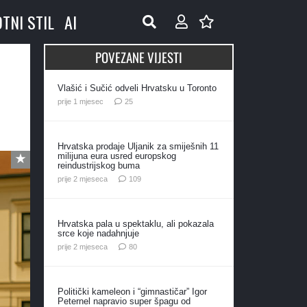
OTNI STIL
AI
POVEZANE VIJESTI
Vlašić i Sučić odveli Hrvatsku u Toronto
komentara
prije 1 mjesec
25
Hrvatska prodaje Uljanik za smiješnih 11
milijuna eura usred europskog
reindustrijskog buma
komentara
prije 2 mjeseca
109
Hrvatska pala u spektaklu, ali pokazala
srce koje nadahnjuje
komentara
prije 2 mjeseca
80
Politički kameleon i “gimnastičar” Igor
Peternel napravio super špagu od