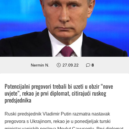
komentara
Nermin N.
27.09.22
8
Potencijalni pregovori trebali bi uzeti u obzir “nove
uvjete”, rekao je prvi diplomat, citirajući ruskog
predsjednika
Ruski predsjednik Vladimir Putin razmatra nastavak
pregovora s Ukrajinom, rekao je u ponedjeljak turski
ministar vanjskih poslova Mevlut Cavusoglu. Prvi diplomat