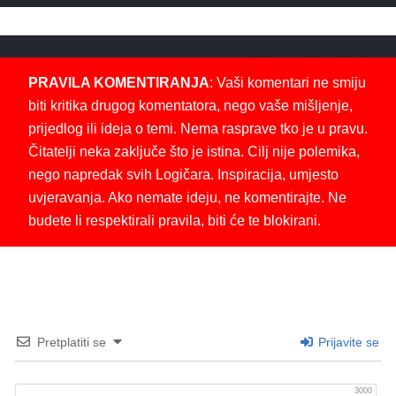
PRAVILA KOMENTIRANJA
: Vaši komentari ne smiju
biti kritika drugog komentatora, nego vaše mišljenje,
prijedlog ili ideja o temi. Nema rasprave tko je u pravu.
Čitatelji neka zaključe što je istina. Cilj nije polemika,
nego napredak svih Logičara. Inspiracija, umjesto
uvjeravanja. Ako nemate ideju, ne komentirajte. Ne
budete li respektirali pravila, biti će te blokirani.
Pretplatiti se
Prijavite se
3000