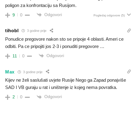
poligon za konfrontaciju sa Rusijom.
Odgovori
9
0
Pogledaj odgovore
(5)
tihobl
3 godine prije
Ponudice pregovore nakon sto se pripoje 4 oblasti. Ameri ce
odbiti. Pa ce pripojiti jos 2-3 i ponuditi pregovore …
Odgovori
11
0
Max
3 godine prije
Kijev ne želi saslušati uvjete Rusije Nego ga Zapad ponajviše
SAD I VB guraju u rat i uništenje iz kojeg nema povratka.
Odgovori
2
0