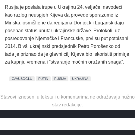
Rusija je poslala trupe u Ukrajinu 24. veljače, navodeći
kao razlog neuspjeh Kijeva da provede sporazume iz
Minska, osmišljene da regijama Donjeck i Lugansk daju
poseban status unutar ukrajinske države. Protokoli, uz
posredovanje Njemačke i Francuske, prvi su put potpisani
2014. Bivši ukrajinski predsjednik Petro Porošenko od
tada je priznao da je glavni cilj Kijeva bio iskoristiti primirje
za kupnju vremena i “stvaranje moćnih oružanih snaga”.
CAVUSOGLU
PUTIN
RUSIJA
UKRAJINA
Stavovi izneseni u tekstu i u komentarima ne odražavaju nužno
stav redakcije.