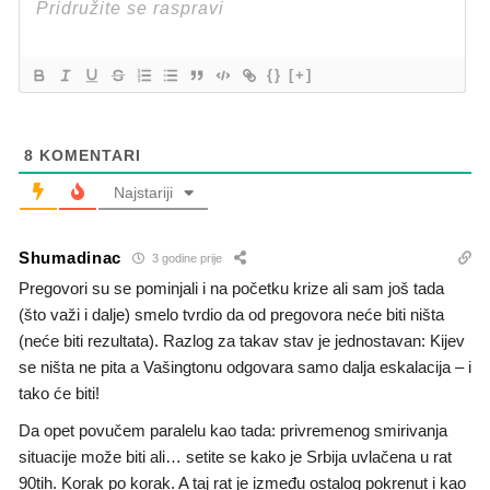
{}
[+]
8
KOMENTARI
Najstariji
Shumadinac
3 godine prije
Pregovori su se pominjali i na početku krize ali sam još tada
(što važi i dalje) smelo tvrdio da od pregovora neće biti ništa
(neće biti rezultata). Razlog za takav stav je jednostavan: Kijev
se ništa ne pita a Vašingtonu odgovara samo dalja eskalacija – i
tako će biti!
Da opet povučem paralelu kao tada: privremenog smirivanja
situacije može biti ali… setite se kako je Srbija uvlačena u rat
90tih. Korak po korak. A taj rat je između ostalog pokrenut i kao