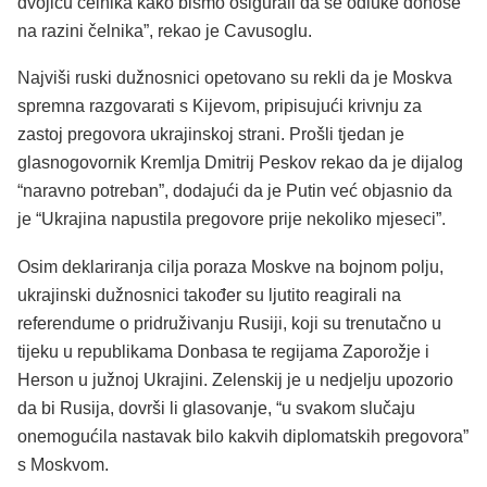
dvojicu čelnika kako bismo osigurali da se odluke donose
na razini čelnika”, rekao je Cavusoglu.
Najviši ruski dužnosnici opetovano su rekli da je Moskva
spremna razgovarati s Kijevom, pripisujući krivnju za
zastoj pregovora ukrajinskoj strani. Prošli tjedan je
glasnogovornik Kremlja Dmitrij Peskov rekao da je dijalog
“naravno potreban”, dodajući da je Putin već objasnio da
je “Ukrajina napustila pregovore prije nekoliko mjeseci”.
Osim deklariranja cilja poraza Moskve na bojnom polju,
ukrajinski dužnosnici također su ljutito reagirali na
referendume o pridruživanju Rusiji, koji su trenutačno u
tijeku u republikama Donbasa te regijama Zaporožje i
Herson u južnoj Ukrajini. Zelenskij je u nedjelju upozorio
da bi Rusija, dovrši li glasovanje, “u svakom slučaju
onemogućila nastavak bilo kakvih diplomatskih pregovora”
s Moskvom.