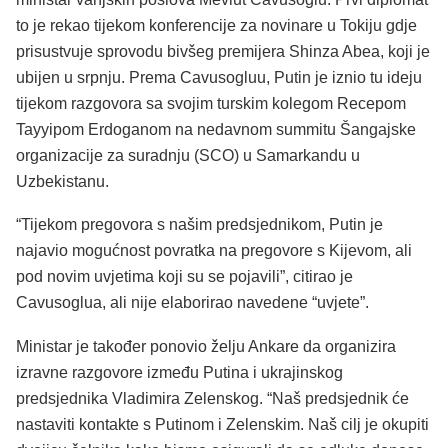
to je rekao tijekom konferencije za novinare u Tokiju gdje
prisustvuje sprovodu bivšeg premijera Shinza Abea, koji je
ubijen u srpnju. Prema Cavusogluu, Putin je iznio tu ideju
tijekom razgovora sa svojim turskim kolegom Recepom
Tayyipom Erdoganom na nedavnom summitu Šangajske
organizacije za suradnju (SCO) u Samarkandu u
Uzbekistanu.
“Tijekom pregovora s našim predsjednikom, Putin je
najavio mogućnost povratka na pregovore s Kijevom, ali
pod novim uvjetima koji su se pojavili”, citirao je
Cavusoglua, ali nije elaborirao navedene “uvjete”.
Ministar je također ponovio želju Ankare da organizira
izravne razgovore između Putina i ukrajinskog
predsjednika Vladimira Zelenskog. “Naš predsjednik će
nastaviti kontakte s Putinom i Zelenskim. Naš cilj je okupiti