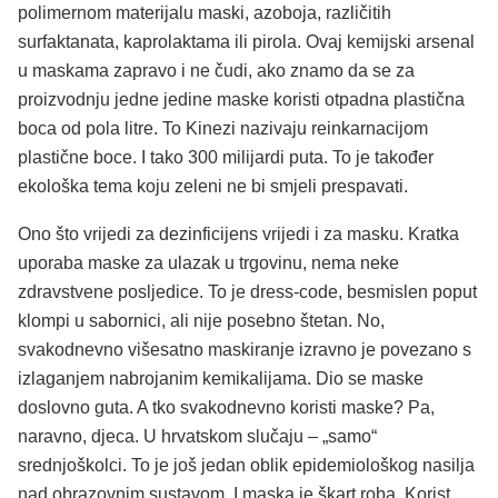
polimernom materijalu maski, azoboja, različitih
surfaktanata, kaprolaktama ili pirola. Ovaj kemijski arsenal
u maskama zapravo i ne čudi, ako znamo da se za
proizvodnju jedne jedine maske koristi otpadna plastična
boca od pola litre. To Kinezi nazivaju reinkarnacijom
plastične boce. I tako 300 milijardi puta. To je također
ekološka tema koju zeleni ne bi smjeli prespavati.
Ono što vrijedi za dezinficijens vrijedi i za masku. Kratka
uporaba maske za ulazak u trgovinu, nema neke
zdravstvene posljedice. To je dress-code, besmislen poput
klompi u sabornici, ali nije posebno štetan. No,
svakodnevno višesatno maskiranje izravno je povezano s
izlaganjem nabrojanim kemikalijama. Dio se maske
doslovno guta. A tko svakodnevno koristi maske? Pa,
naravno, djeca. U hrvatskom slučaju – „samo“
srednjoškolci. To je još jedan oblik epidemiološkog nasilja
nad obrazovnim sustavom. I maska je škart roba. Korist