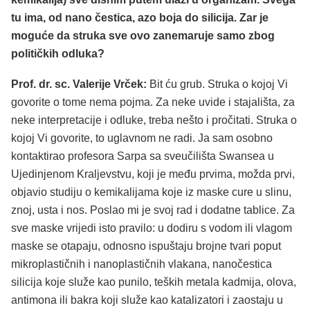
tu ima, od nano čestica, azo boja do silicija. Zar je
moguće da struka sve ovo zanemaruje samo zbog
političkih odluka?
Prof. dr. sc. Valerije Vrček:
Bit ću grub. Struka o kojoj Vi
govorite o tome nema pojma. Za neke uvide i stajališta, za
neke interpretacije i odluke, treba nešto i pročitati. Struka o
kojoj Vi govorite, to uglavnom ne radi. Ja sam osobno
kontaktirao profesora Sarpa sa sveučilišta Swansea u
Ujedinjenom Kraljevstvu, koji je među prvima, možda prvi,
objavio studiju o kemikalijama koje iz maske cure u slinu,
znoj, usta i nos. Poslao mi je svoj rad i dodatne tablice. Za
sve maske vrijedi isto pravilo: u dodiru s vodom ili vlagom
maske se otapaju, odnosno ispuštaju brojne tvari poput
mikroplastičnih i nanoplastičnih vlakana, nanočestica
silicija koje služe kao punilo, teških metala kadmija, olova,
antimona ili bakra koji služe kao katalizatori i zaostaju u