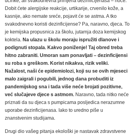
učinke, ali svakodnevna primjena dezinficijenasa – hoće.
Dobit ćete alergijske reakcije, urtikarije, crvenilo kože, a
kasnije, ako nemate sreće, pojavit će se astma. A tko
svakodnevno koristi dezinficijense? Pa, naravno, djeca. To
je kemijska propusnica za školu, jutarnja doza kemijskog
koktela.
Na ulazu u školu moraju ispružiti dlanove i
podignuti stopala. Kakvo poniženje! Taj obred treba
hitno zabraniti. Umoran sam ponavljati – dezinficijensi
su roba s greškom. Korist nikakva, rizik veliki.
Nažalost, naši će epidemiolozi, koji su se ovih mjeseci
malo zaigrali i pogubili, jednog dana probuditi iz
pandemijskog sna i tada više neće brojati pozitivne,
već slučajeve djece s astmom.
Naravno, tada nitko neće
priznati da su djeca s pumpicama posljedica nerazumne
uporabe dezinficijenasa. Iako to uredno piše u
znanstvenim studijama.
Drugi dio vašeg pitanja ekološki je nastavak zdravstvene