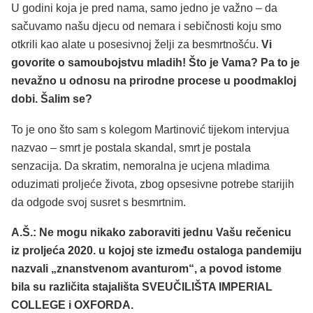
U godini koja je pred nama, samo jedno je važno – da
sačuvamo našu djecu od nemara i sebičnosti koju smo
otkrili kao alate u posesivnoj želji za besmrtnošću.
Vi
govorite o samoubojstvu mladih! Što je Vama? Pa to je
nevažno u odnosu na prirodne procese u poodmakloj
dobi. Šalim se?
To je ono što sam s kolegom Martinović tijekom intervjua
nazvao – smrt je postala skandal, smrt je postala
senzacija. Da skratim, nemoralna je ucjena mladima
oduzimati proljeće života, zbog opsesivne potrebe starijih
da odgode svoj susret s besmrtnim.
A.Š.: Ne mogu nikako zaboraviti jednu Vašu rečenicu
iz proljeća 2020. u kojoj ste između ostaloga pandemiju
nazvali „znanstvenom avanturom“, a povod istome
bila su različita stajališta SVEUČILIŠTA IMPERIAL
COLLEGE i OXFORDA.