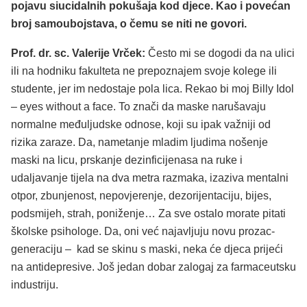
pojavu siucidalnih pokušaja kod djece. Kao i povećan
broj samoubojstava, o čemu se niti ne govori.
Prof. dr. sc. Valerije Vrček:
Često mi se dogodi da na ulici
ili na hodniku fakulteta ne prepoznajem svoje kolege ili
studente, jer im nedostaje pola lica. Rekao bi moj Billy Idol
– eyes without a face. To znači da maske narušavaju
normalne međuljudske odnose, koji su ipak važniji od
rizika zaraze. Da, nametanje mladim ljudima nošenje
maski na licu, prskanje dezinficijenasa na ruke i
udaljavanje tijela na dva metra razmaka, izaziva mentalni
otpor, zbunjenost, nepovjerenje, dezorijentaciju, bijes,
podsmijeh, strah, poniženje… Za sve ostalo morate pitati
školske psihologe. Da, oni već najavljuju novu prozac-
generaciju – kad se skinu s maski, neka će djeca prijeći
na antidepresive. Još jedan dobar zalogaj za farmaceutsku
industriju.