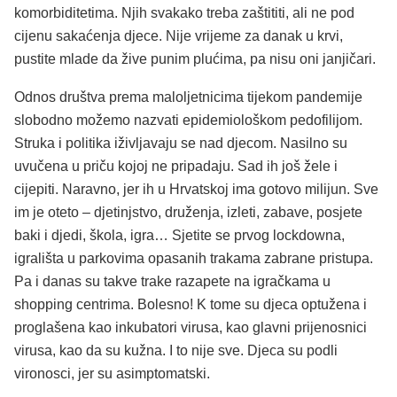
komorbiditetima. Njih svakako treba zaštititi, ali ne pod
cijenu sakaćenja djece. Nije vrijeme za danak u krvi,
pustite mlade da žive punim plućima, pa nisu oni janjičari.
Odnos društva prema maloljetnicima tijekom pandemije
slobodno možemo nazvati epidemiološkom pedofilijom.
Struka i politika iživljavaju se nad djecom. Nasilno su
uvučena u priču kojoj ne pripadaju. Sad ih još žele i
cijepiti. Naravno, jer ih u Hrvatskoj ima gotovo milijun. Sve
im je oteto – djetinjstvo, druženja, izleti, zabave, posjete
baki i djedi, škola, igra… Sjetite se prvog lockdowna,
igrališta u parkovima opasanih trakama zabrane pristupa.
Pa i danas su takve trake razapete na igračkama u
shopping centrima. Bolesno! K tome su djeca optužena i
proglašena kao inkubatori virusa, kao glavni prijenosnici
virusa, kao da su kužna. I to nije sve. Djeca su podli
vironosci, jer su asimptomatski.