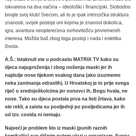
iskvarena na dva načina – ideološki i financijski. Slobodno
birajte svoj klub! Srećom, ali to je ipak intrinzička struktura
znanosti, uvijek postoje oni kojima je znanost dokolica,
igra, avantura neopterećena svrhovitošću privremenih
interesa. Možda baš zbog toga postoji i nada i estetika
života.
A.Š.: Istaknuli ste u podcastu MATRIX TV kako su
djeca najugroženija i zbog nošenja maski jer ih
najdulje nose tijekom svakog dana (ako izuzmemo
neka zanimanja odraslih). U Hrvatskoj je to prije svega
riječ o srednjoškolcima jer osnovci ih, Bogu hvala, ne
nose. Tako su djeca postala prva na listi žrtava, kako
ste rekli, a zaista su posljednji po posljedicama jer ih
od tzv. covida ni nemaju.
Najveći je problem što iz maski (punih raznih
kemikalija) sve dišnim putem ulazi u organizam. Svega