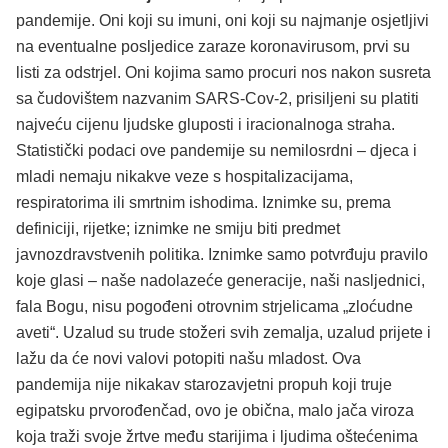
pandemije. Oni koji su imuni, oni koji su najmanje osjetljivi
na eventualne posljedice zaraze koronavirusom, prvi su
listi za odstrjel. Oni kojima samo procuri nos nakon susreta
sa čudovištem nazvanim SARS-Cov-2, prisiljeni su platiti
najveću cijenu ljudske gluposti i iracionalnoga straha.
Statistički podaci ove pandemije su nemilosrdni – djeca i
mladi nemaju nikakve veze s hospitalizacijama,
respiratorima ili smrtnim ishodima. Iznimke su, prema
definiciji, rijetke; iznimke ne smiju biti predmet
javnozdravstvenih politika. Iznimke samo potvrđuju pravilo
koje glasi – naše nadolazeće generacije, naši nasljednici,
fala Bogu, nisu pogođeni otrovnim strjelicama „zloćudne
aveti“. Uzalud su trude stožeri svih zemalja, uzalud prijete i
lažu da će novi valovi potopiti našu mladost. Ova
pandemija nije nikakav starozavjetni propuh koji truje
egipatsku prvorođenčad, ovo je obična, malo jača viroza
koja traži svoje žrtve među starijima i ljudima oštećenima