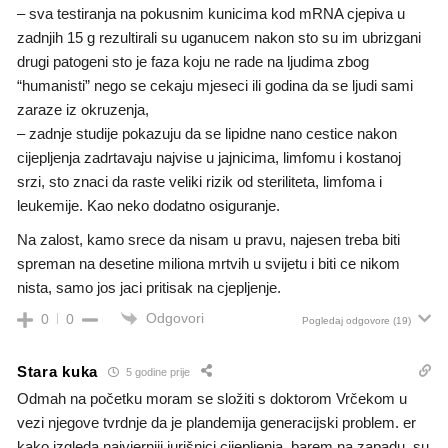
– sva testiranja na pokusnim kunicima kod mRNA cjepiva u
zadnjih 15 g rezultirali su uganucem nakon sto su im ubrizgani
drugi patogeni sto je faza koju ne rade na ljudima zbog
“humanisti” nego se cekaju mjeseci ili godina da se ljudi sami
zaraze iz okruzenja,
– zadnje studije pokazuju da se lipidne nano cestice nakon
cijepljenja zadrtavaju najvise u jajnicima, limfomu i kostanoj
srzi, sto znaci da raste veliki rizik od steriliteta, limfoma i
leukemije. Kao neko dodatno osiguranje.
Na zalost, kamo srece da nisam u pravu, najesen treba biti
spreman na desetine miliona mrtvih u svijetu i biti ce nikom
nista, samo jos jaci pritisak na cjepljenje.
Odgovori
0
0
Pogledaj odgovore
(19)
Stara kuka
5 godine prije
Odmah na početku moram se složiti s doktorom Vrčekom u
vezi njegove tvrdnje da je plandemija generacijski problem. er
kako izgleda najvjerniji jurišnici cijepljenja, barem na zapadu, su