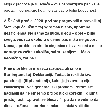
Moja dijagnoza je slijedeća – ova pandemijska panika je
egoizam generacije koja ne zaslužuje bolju budućnost.
A.Š.: Još prošle, 2020. prvi ste progovorili o prevelikoj
šteti koju će učiniti taj ogroman biznis, upotreba
dezificijensa. Ne samo za ljude, djecu – opet – prije
svega, već i za okoliš a o čemu baš nitko ne govori.
Nemaju problema oko te činjenice ni tzv. zeleni a niti te
udruge za zaštitu okoliša, svi su zanijemili. Malo
neobično, zar ne?
Prije otprilike tri mjeseca razgovarali smo o
Barringtonskoj Deklaraciji. Tada ste
rekli da tzv.
pandemija (ili pLandemija, kako je ja zovem) nije
civilizacijski, već generacijski problem. Pritom ste
naglasili da ne smijemo biti politički korektni i glumiti
pristojnost i „praviti se blesavi“, pa da ne vidimo da
djeca, rođena i nerođena, mladi i najaktivniji dio