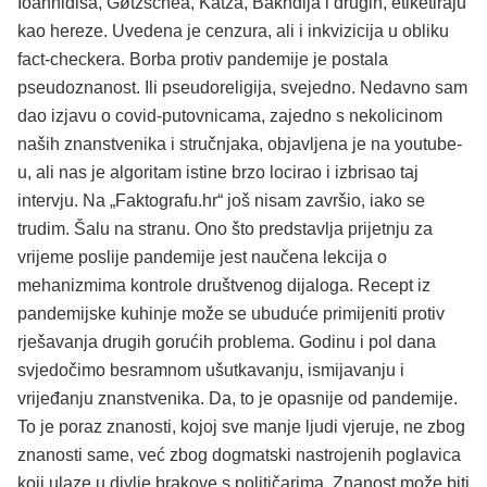
Ioannidisa, Gøtzschea, Katza, Bakhdija i drugih, etiketiraju
kao hereze. Uvedena je cenzura, ali i inkvizicija u obliku
fact-checkera. Borba protiv pandemije je postala
pseudoznanost. Ili pseudoreligija, svejedno. Nedavno sam
dao izjavu o covid-putovnicama, zajedno s nekolicinom
naših znanstvenika i stručnjaka, objavljena je na youtube-
u, ali nas je algoritam istine brzo locirao i izbrisao taj
intervju. Na „Faktografu.hr“ još nisam završio, iako se
trudim. Šalu na stranu. Ono što predstavlja prijetnju za
vrijeme poslije pandemije jest naučena lekcija o
mehanizmima kontrole društvenog dijaloga. Recept iz
pandemijske kuhinje može se ubuduće primijeniti protiv
rješavanja drugih gorućih problema. Godinu i pol dana
svjedočimo besramnom ušutkavanju, ismijavanju i
vrijeđanju znanstvenika. Da, to je opasnije od pandemije.
To je poraz znanosti, kojoj sve manje ljudi vjeruje, ne zbog
znanosti same, već zbog dogmatski nastrojenih poglavica
koji ulaze u divlje brakove s političarima. Znanost može biti