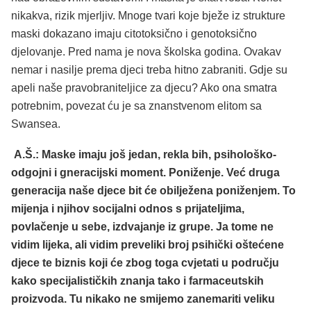
nikakva, rizik mjerljiv. Mnoge tvari koje bježe iz strukture
maski dokazano imaju citotoksično i genotoksično
djelovanje. Pred nama je nova školska godina. Ovakav
nemar i nasilje prema djeci treba hitno zabraniti. Gdje su
apeli naše pravobraniteljice za djecu? Ako ona smatra
potrebnim, povezat ću je sa znanstvenom elitom sa
Swansea.
A.Š.: Maske imaju još jedan, rekla bih, psihološko-
odgojni i gneracijski moment. Poniženje. Već druga
generacija naše djece bit će obilježena poniženjem. To
mijenja i njihov socijalni odnos s prijateljima,
povlačenje u sebe, izdvajanje iz grupe. Ja tome ne
vidim lijeka, ali vidim preveliki broj psihički oštećene
djece te biznis koji će zbog toga cvjetati u području
kako specijalističkih znanja tako i farmaceutskih
proizvoda. Tu nikako ne smijemo zanemariti veliku