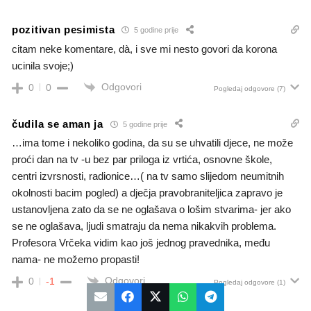
pozitivan pesimista
5 godine prije
citam neke komentare, dà, i sve mi nesto govori da korona
ucinila svoje;)
Odgovori
0
0
Pogledaj odgovore
(7)
čudila se aman ja
5 godine prije
…ima tome i nekoliko godina, da su se uhvatili djece, ne može
proći dan na tv -u bez par priloga iz vrtića, osnovne škole,
centri izvrsnosti, radionice…( na tv samo slijedom neumitnih
okolnosti bacim pogled) a dječja pravobraniteljica zapravo je
ustanovljena zato da se ne oglašava o lošim stvarima- jer ako
se ne oglašava, ljudi smatraju da nema nikakvih problema.
Profesora Vrčeka vidim kao još jednog pravednika, među
nama- ne možemo propasti!
Odgovori
0
-1
Pogledaj odgovore
(1)