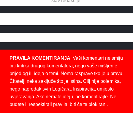
stav redakcije.
PRAVILA KOMENTIRANJA
: Vaši komentari ne smiju
biti kritika drugog komentatora, nego vaše mišljenje,
prijedlog ili ideja o temi. Nema rasprave tko je u pravu.
Čitatelji neka zaključe što je istina. Cilj nije polemika,
nego napredak svih Logičara. Inspiracija, umjesto
uvjeravanja. Ako nemate ideju, ne komentirajte. Ne
budete li respektirali pravila, biti će te blokirani.