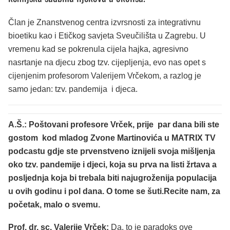
Član je Znanstvenog centra izvrsnosti za integrativnu
bioetiku kao i Etičkog savjeta Sveučilišta u Zagrebu. U
vremenu kad se pokrenula cijela hajka, agresivno
nasrtanje na djecu zbog tzv. cijepljenja, evo nas opet s
cijenjenim profesorom Valerijem Vrčekom, a razlog je
samo jedan: tzv. pandemija i djeca.
A.Š.: Poštovani profesore Vrček, prije par dana bili ste
gostom kod mladog Zvone Martinovića u MATRIX TV
podcastu
gdje ste prvenstveno iznijeli svoja mišljenja
oko tzv. pandemije i djeci, koja su prva na listi žrtava a
posljednja koja bi trebala biti najugroženija populacija
u ovih godinu i pol dana. O tome se šuti.
Recite nam, za
početak, malo o svemu.
Prof. dr. sc. Valerije Vrček:
Da, to je paradoks ove