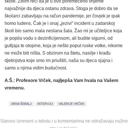
škole. Želim reći da je u ovo poremećeno vrijeme
najvažnije da djeca ostanu zdrava. Stoga je dobro da se
školarci zabavljaju na račun pandemije, jer čovjek je ipak
homo ludens. Čak je i onaj „jezivi“ incident u zadarskoj
školi bio samo mala neslana šala. Žao mi je učiteljice koja
je popila vodu s dezinficijensom, ali budite sigurni, od
gutljaja te otopine, koja je nešto poput ruske votke, nikome
ne može biti ništa. S obzirom na štetu, nasilje i krađu
djetinjstva koje smo im priuštili, naša su djeca sjajna i
samo u njima vidim budućnost.
A.Š.:
Profesore Vrček, najljepša Vam hvala na Vašem
vremenu.
ARNA ŠEBALJ
INTERVJU
VALERIJE VRČEK
Stavovi izneseni u tekstu i u komentarima ne odražavaju nužno