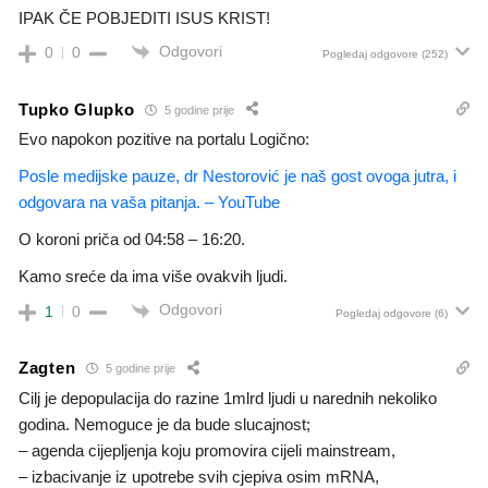
IPAK ČE POBJEDITI ISUS KRIST!
Odgovori
0
0
Pogledaj odgovore
(252)
Tupko Glupko
5 godine prije
Evo napokon pozitive na portalu Logično:
Posle medijske pauze, dr Nestorović je naš gost ovoga jutra, i
odgovara na vaša pitanja. – YouTube
O koroni priča od 04:58 – 16:20.
Kamo sreće da ima više ovakvih ljudi.
Odgovori
1
0
Pogledaj odgovore
(6)
Zagten
5 godine prije
Cilj je depopulacija do razine 1mlrd ljudi u narednih nekoliko
godina. Nemoguce je da bude slucajnost;
– agenda cijepljenja koju promovira cijeli mainstream,
– izbacivanje iz upotrebe svih cjepiva osim mRNA,