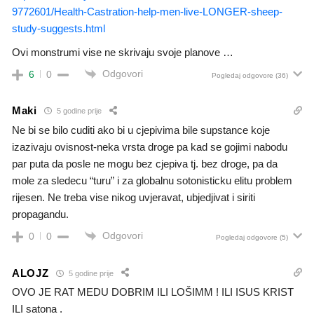
9772601/Health-Castration-help-men-live-LONGER-sheep-
study-suggests.html
Ovi monstrumi vise ne skrivaju svoje planove …
Odgovori
6
0
Pogledaj odgovore
(36)
Maki
5 godine prije
Ne bi se bilo cuditi ako bi u cjepivima bile supstance koje
izazivaju ovisnost-neka vrsta droge pa kad se gojimi nabodu
par puta da posle ne mogu bez cjepiva tj. bez droge, pa da
mole za sledecu “turu” i za globalnu sotonisticku elitu problem
rijesen. Ne treba vise nikog uvjeravat, ubjedjivat i siriti
propagandu.
Odgovori
0
0
Pogledaj odgovore
(5)
ALOJZ
5 godine prije
OVO JE RAT MEDU DOBRIM ILI LOŠIMM ! ILI ISUS KRIST
ILI satona .