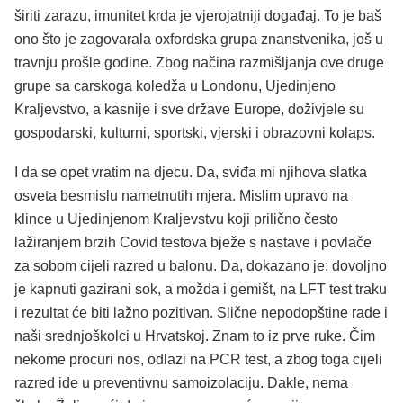
širiti zarazu, imunitet krda je vjerojatniji događaj. To je baš
ono što je zagovarala oxfordska grupa znanstvenika, još u
travnju prošle godine. Zbog načina razmišljanja ove druge
grupe sa carskoga koledža u Londonu, Ujedinjeno
Kraljevstvo, a kasnije i sve države Europe, doživjele su
gospodarski, kulturni, sportski, vjerski i obrazovni kolaps.
I da se opet vratim na djecu. Da, sviđa mi njihova slatka
osveta besmislu nametnutih mjera. Mislim upravo na
klince u Ujedinjenom Kraljevstvu koji prilično često
lažiranjem brzih Covid testova bježe s nastave i povlače
za sobom cijeli razred u balonu. Da, dokazano je: dovoljno
je kapnuti gazirani sok, a možda i gemišt, na LFT test traku
i rezultat će biti lažno pozitivan. Slične nepodopštine rade i
naši srednjoškolci u Hrvatskoj. Znam to iz prve ruke. Čim
nekome procuri nos, odlazi na PCR test, a zbog toga cijeli
razred ide u preventivnu samoizolaciju. Dakle, nema