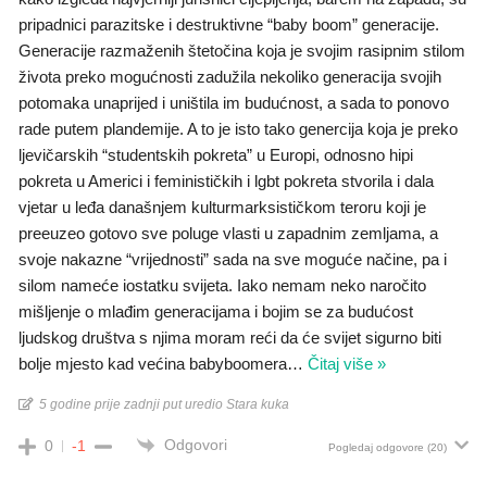
pripadnici parazitske i destruktivne “baby boom” generacije.
Generacije razmaženih štetočina koja je svojim rasipnim stilom
života preko mogućnosti zadužila nekoliko generacija svojih
potomaka unaprijed i uništila im budućnost, a sada to ponovo
rade putem plandemije. A to je isto tako genercija koja je preko
ljevičarskih “studentskih pokreta” u Europi, odnosno hipi
pokreta u Americi i feminističkih i lgbt pokreta stvorila i dala
vjetar u leđa današnjem kulturmarksističkom teroru koji je
preeuzeo gotovo sve poluge vlasti u zapadnim zemljama, a
svoje nakazne “vrijednosti” sada na sve moguće načine, pa i
silom nameće iostatku svijeta. Iako nemam neko naročito
mišljenje o mlađim generacijama i bojim se za budućost
ljudskog društva s njima moram reći da će svijet sigurno biti
bolje mjesto kad većina babyboomera
…
Čitaj više »
5 godine prije zadnji put uredio Stara kuka
Odgovori
0
-1
Pogledaj odgovore
(20)