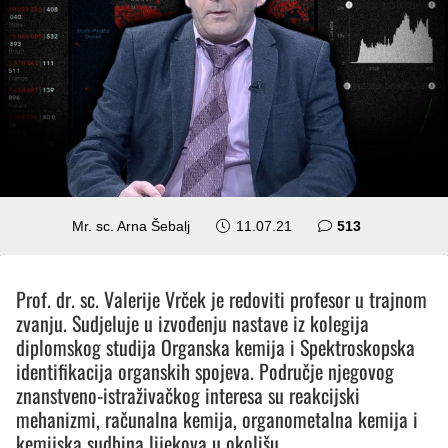
komentara
Mr. sc. Arna Šebalj
11.07.21
513
Prof. dr. sc. Valerije Vrček je redoviti profesor u trajnom
zvanju. Sudjeluje u izvođenju nastave iz kolegija
diplomskog studija Organska kemija i Spektroskopska
identifikacija organskih spojeva. Područje njegovog
znanstveno-istraživačkog interesa su reakcijski
mehanizmi, računalna kemija, organometalna kemija i
kemijska sudbina lijekova u okolišu.