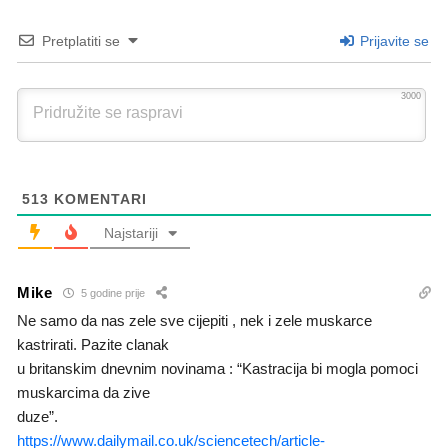
Pretplatiti se
Prijavite se
3000
513
KOMENTARI
Najstariji
Mike
5 godine prije
Ne samo da nas zele sve cijepiti , nek i zele muskarce
kastrirati. Pazite clanak
u britanskim dnevnim novinama : “Kastracija bi mogla pomoci
muskarcima da zive
duze”.
https://www.dailymail.co.uk/sciencetech/article-