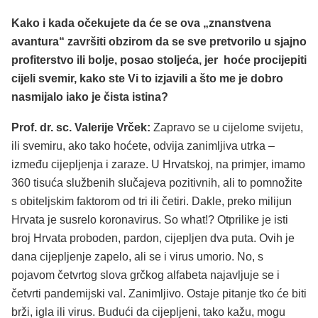
Kako i kada očekujete da će se ova „znanstvena
avantura“ završiti obzirom da se sve pretvorilo u sjajno
profiterstvo ili bolje, posao stoljeća, jer hoće procijepiti
cijeli svemir, kako ste Vi to izjavili a što me je dobro
nasmijalo iako je čista istina?
Prof. dr. sc. Valerije Vrček:
Zapravo se u cijelome svijetu,
ili svemiru, ako tako hoćete, odvija zanimljiva utrka –
između cijepljenja i zaraze. U Hrvatskoj, na primjer, imamo
360 tisuća službenih slučajeva pozitivnih, ali to pomnožite
s obiteljskim faktorom od tri ili četiri. Dakle, preko milijun
Hrvata je susrelo koronavirus. So what!? Otprilike je isti
broj Hrvata proboden, pardon, cijepljen dva puta. Ovih je
dana cijepljenje zapelo, ali se i virus umorio. No, s
pojavom četvrtog slova grčkog alfabeta najavljuje se i
četvrti pandemijski val. Zanimljivo. Ostaje pitanje tko će biti
brži, igla ili virus. Budući da cijepljeni, tako kažu, mogu