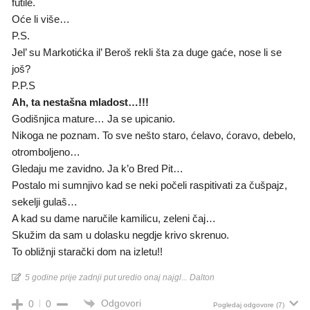
futile.
Oće li više…
P.S.
Jel’ su Markotićka il’ Beroš rekli šta za duge gaće, nose li se
još?
P.P.S
Ah, ta nestašna mladost…!!!
Godišnjica mature… Ja se upicanio.
Nikoga ne poznam. To sve nešto staro, ćelavo, ćoravo, debelo,
otromboljeno…
Gledaju me zavidno. Ja k’o Bred Pit…
Postalo mi sumnjivo kad se neki počeli raspitivati za čušpajz,
sekelji gulaš…
A kad su dame naručile kamilicu, zeleni čaj…
Skužim da sam u dolasku negdje krivo skrenuo.
To obližnji starački dom na izletu!!
5 godine prije zadnji put uredio onaj najgl... Dalton
Odgovori
0
0
Pogledaj odgovore
(7)