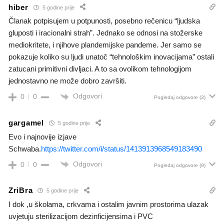
hiber
5 godine prije
Članak potpisujem u potpunosti, posebno rečenicu “ljudska
gluposti i iracionalni strah”. Jednako se odnosi na stožerske
mediokritete, i njihove plandemijske pandeme. Jer samo se
pokazuje koliko su ljudi unatoč “tehnološkim inovacijama” ostali
zatucani primitivni divljaci. A to sa ovolikom tehnologijom
jednostavno ne može dobro završiti.
Odgovori
0
0
Pogledaj odgovore
(3)
gargamel
5 godine prije
Evo i najnovije izjave
Schwaba.
https://twitter.com/i/status/1413913968549183490
Odgovori
0
0
Pogledaj odgovore
(9)
ZriBra
5 godine prije
I dok ,u školama, crkvama i ostalim javnim prostorima ulazak
uvjetuju sterilizacijom dezinficijensima i PVC