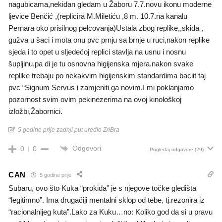
nagubicama,nekidan gledam u Žaboru 7.7.novu ikonu moderne
ljevice Benčić ,(replicira M.Miletiću ,8 m. 10.7.na kanalu
Pernara oko prisilnog pelcovanja)Ustala zbog replike,,skida ,
gužva u šaci i mota onu pvc prnju sa brnje u ruci,nakon replike
sjeda i to opet u sljedećoj replici stavlja na usnu i nosnu
šupljinu,pa di je tu osnovna higijenska mjera.nakon svake
replike trebaju po nekakvim higijenskim standardima baciit taj
pvc “Signum Servus i zamjeniti ga novim.I mi poklanjamo
pozornost svim ovim pekinezerima na ovoj kinološkoj
izložbi,Žabornici.
5 godine prije zadnji put uredio ZriBra
Odgovori
0
0
Pogledaj odgovore
(29)
CAN
5 godine prije
Subaru, ovo što Kuka “prokida” je s njegove točke gledišta
“legitimno”. Ima drugačiji mentalni sklop od tebe, tj.rezonira iz
“racionalnijeg kuta”.Lako za Kuku…no: Koliko god da si u pravu