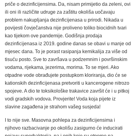
priče o dezinficijensima. Da, nisam primijetio da zeleni, ovi
ili oni ili različite udruge za zaštitu okoliša uočavaju
problem nakupljanja dezinficijenasa u prirodi. Nikada u
povijesti čovječanstva nije proliveno toliko biocidnih tvari
kao tijekom ove pandemije. Godišnja prodaja
dezinficijenasa iz 2019. godine danas se obavi u manje od
mjesec dana. To je porast rasipanja kemikalija za više od
tisuću posto. Sve to završava u podzemnim i površinskim
vodama, rijekama, jezerima, morima. To se mjeri. Ako
otpadne vode obrađujete postupkom kloriranja, dio će se
kationskih dezinficijenasa pretvoriti u kancerogene nitrozo
spojeve. A dio te toksikološke trakavice završit će i u pitkoj
vodi gradskih vodova. Provjerite! Voda koja pijete iz
slavine zagađena je strahom vašeg susjeda!
I to nije sve. Masovna pohlepa za dezinficijensima i
njihovo razbacivanje po okolišu zasigurno će inducirati
pojavu superbakterija, pa i onih koje su otporne na