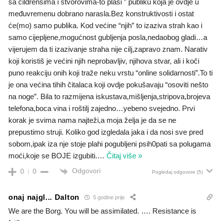
sa čildrensima i stvorovima-to plaši ” publiku koja je ovdje u
međuvremenu dobrano narasla.Bez konstruktivosti i ostat
će(mo) samo publika. Kod većine “njih” to izaziva strah kao i
samo cijepljene,mogućnost gubljenja posla,nedaobog gladi…a
vijerujem da ti izazivanje straha nije cilj,zapravo znam. Narativ
koji koristiš je većini njih neprobavljiv, njihova stvar, ali i koči
puno reakciju onih koji traže neku vrstu “online solidarnosti”.To ti
je ona većina tihih čitalaca koji ovdje pokušavaju “osoviti nešto
na noge”. Bila to razmijena iskustava,mišljenja,stripova,brojeva
telefona,boca vina i roštilj zajedno…yebeno svejedno. Prvi
korak je svima nama najteži,a moja želja je da se ne
prepustimo struji. Koliko god izgledala jaka i da nosi sve pred
sobom,ipak iza nje stoje plahi pogubljeni psih0pati sa polugama
moći,koje se BOJE izgubiti.
…
Čitaj više »
Odgovori
0
0
Pogledaj odgovore
(5)
onaj najgl... Dalton
5 godine prije
We are the Borg. You will be assimilated. …. Resistance is