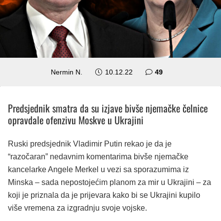
komentara
Nermin N.
10.12.22
49
Predsjednik smatra da su izjave bivše njemačke čelnice
opravdale ofenzivu Moskve u Ukrajini
Ruski predsjednik Vladimir Putin rekao je da je
“razočaran” nedavnim komentarima bivše njemačke
kancelarke Angele Merkel u vezi sa sporazumima iz
Minska – sada nepostojećim planom za mir u Ukrajini – za
koji je priznala da je prijevara kako bi se Ukrajini kupilo
više vremena za izgradnju svoje vojske.