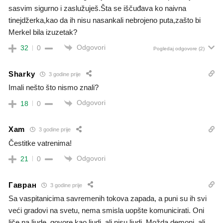
sasvim sigurno i zaslužuješ.Šta se iščuđava ko naivna
tinejdžerka,kao da ih nisu nasankali nebrojeno puta,zašto bi
Merkel bila izuzetak?
Odgovori
32
0
Pogledaj odgovore
(2)
Sharky
3 godine prije
Imali nešto što nismo znali?
Odgovori
18
0
Xam
3 godine prije
Čestitke vatrenima!
Odgovori
21
0
Гавран
3 godine prije
Sa vaspitanicima savremenih tokova zapada, a puni su ih svi
veći gradovi na svetu, nema smisla uopšte komunicirati. Oni
liče na ljude, govore kao ljudi, ali nisu ljudi. Možda demoni, ali