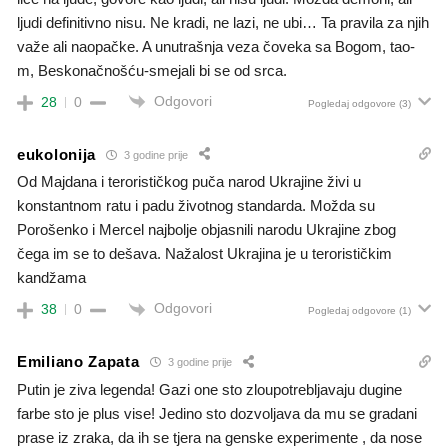
ljudi definitivno nisu. Ne kradi, ne lazi, ne ubi… Ta pravila za njih
važe ali naopačke. A unutrašnja veza čoveka sa Bogom, tao-
m, Beskonačnošću-smejali bi se od srca.
Odgovori
28
0
Pogledaj odgovore
(3)
eukolonija
3 godine prije
Od Majdana i terorističkog puča narod Ukrajine živi u
konstantnom ratu i padu životnog standarda. Možda su
Porošenko i Mercel najbolje objasnili narodu Ukrajine zbog
čega im se to dešava. Nažalost Ukrajina je u terorističkim
kandžama
Odgovori
38
0
Pogledaj odgovore
(1)
Emiliano Zapata
3 godine prije
Putin je ziva legenda! Gazi one sto zloupotrebljavaju dugine
farbe sto je plus vise! Jedino sto dozvoljava da mu se gradani
prase iz zraka, da ih se tjera na genske experimente , da nose