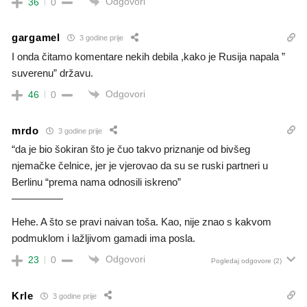
Odgovori
36
0
gargamel
3 godine prije
I onda čitamo komentare nekih debila ,kako je Rusija napala ”
suverenu” državu.
Odgovori
46
0
mrdo
3 godine prije
“da je bio šokiran što je čuo takvo priznanje od bivšeg
njemačke čelnice, jer je vjerovao da su se ruski partneri u
Berlinu “prema nama odnosili iskreno”
—————
Hehe. A što se pravi naivan toša. Kao, nije znao s kakvom
podmuklom i lažljivom gamadi ima posla.
Odgovori
23
0
Pogledaj odgovore
(2)
Krle
3 godine prije