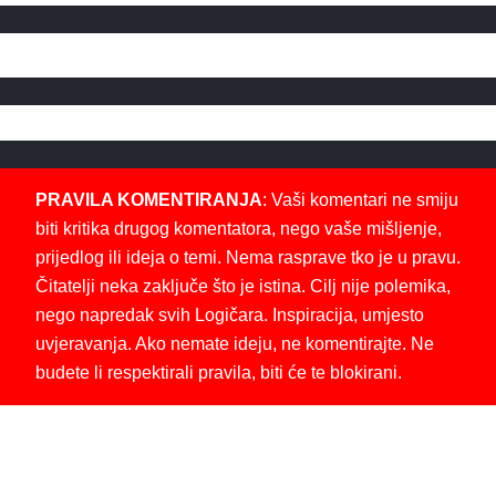
PRAVILA KOMENTIRANJA
: Vaši komentari ne smiju
biti kritika drugog komentatora, nego vaše mišljenje,
prijedlog ili ideja o temi. Nema rasprave tko je u pravu.
Čitatelji neka zaključe što je istina. Cilj nije polemika,
nego napredak svih Logičara. Inspiracija, umjesto
uvjeravanja. Ako nemate ideju, ne komentirajte. Ne
budete li respektirali pravila, biti će te blokirani.