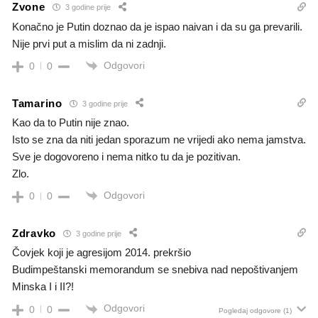
Zvone
3 godine prije
Konačno je Putin doznao da je ispao naivan i da su ga prevarili.
Nije prvi put a mislim da ni zadnji.
Odgovori
0
0
Tamarino
3 godine prije
Kao da to Putin nije znao.
Isto se zna da niti jedan sporazum ne vrijedi ako nema jamstva.
Sve je dogovoreno i nema nitko tu da je pozitivan.
Zlo.
Odgovori
0
0
Zdravko
3 godine prije
Čovjek koji je agresijom 2014. prekršio
Budimpeštanski memorandum se snebiva nad nepoštivanjem
Minska I i II?!
Odgovori
0
0
Pogledaj odgovore
(1)