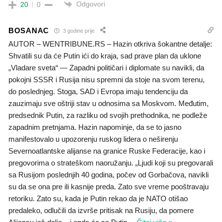
Odgovori
20
0
BOSANAC
3 godine prije
AUTOR – WENTRIBUNE.RS – Hazin otkriva šokantne detalje:
Shvatili su da će Putin ići do kraja, sad prave plan da uklone
„Vladare sveta“ — Zapadni političari i diplomate su navikli, da
pokojni SSSR i Rusija nisu spremni da stoje na svom terenu,
do poslednjeg. Stoga, SAD i Evropa imaju tendenciju da
zauzimaju sve oštriji stav u odnosima sa Moskvom. Međutim,
predsednik Putin, za razliku od svojih prethodnika, ne podleže
zapadnim pretnjama. Hazin napominje, da se to jasno
manifestovalo u upozorenju ruskog lidera o neširenju
Severnoatlantske alijanse na granice Ruske Federacije, kao i
pregovorima o strateškom naoružanju. „Ljudi koji su pregovarali
sa Rusijom poslednjih 40 godina, počev od Gorbačova, navikli
su da se ona pre ili kasnije preda. Zato sve vreme pooštravaju
retoriku. Zato su, kada je Putin rekao da je NATO otišao
predaleko, odlučili da izvrše pritisak na Rusiju, da pomere