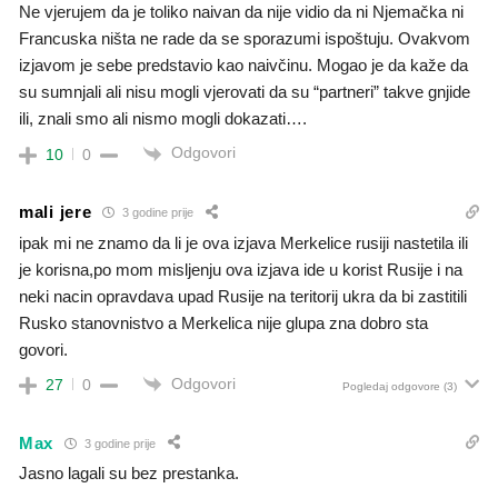
Ne vjerujem da je toliko naivan da nije vidio da ni Njemačka ni
Francuska ništa ne rade da se sporazumi ispoštuju. Ovakvom
izjavom je sebe predstavio kao naivčinu. Mogao je da kaže da
su sumnjali ali nisu mogli vjerovati da su “partneri” takve gnjide
ili, znali smo ali nismo mogli dokazati….
Odgovori
10
0
mali jere
3 godine prije
ipak mi ne znamo da li je ova izjava Merkelice rusiji nastetila ili
je korisna,po mom misljenju ova izjava ide u korist Rusije i na
neki nacin opravdava upad Rusije na teritorij ukra da bi zastitili
Rusko stanovnistvo a Merkelica nije glupa zna dobro sta
govori.
Odgovori
27
0
Pogledaj odgovore
(3)
Max
3 godine prije
Jasno lagali su bez prestanka.