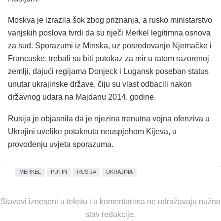
Moskva je izrazila šok zbog priznanja, a rusko ministarstvo
vanjskih poslova tvrdi da su riječi Merkel legitimna osnova
za sud. Sporazumi iz Minska, uz posredovanje Njemačke i
Francuske, trebali su biti putokaz za mir u ratom razorenoj
zemlji, dajući regijama Donjeck i Lugansk poseban status
unutar ukrajinske države, čiju su vlast odbacili nakon
državnog udara na Majdanu 2014. godine.
Rusija je objasnila da je njezina trenutna vojna ofenziva u
Ukrajini uvelike potaknuta neuspjehom Kijeva, u
provođenju uvjeta sporazuma.
MERKEL
PUTIN
RUSIJA
UKRAJINA
Stavovi izneseni u tekstu i u komentarima ne odražavaju nužno
stav redakcije.