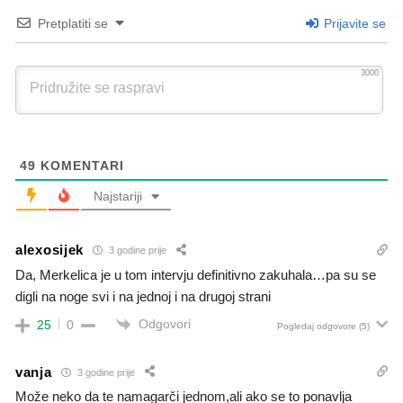
Pretplatiti se
Prijavite se
3000
49
KOMENTARI
Najstariji
alexosijek
3 godine prije
Da, Merkelica je u tom intervju definitivno zakuhala…pa su se
digli na noge svi i na jednoj i na drugoj strani
Odgovori
25
0
Pogledaj odgovore
(5)
vanja
3 godine prije
Može neko da te namagarči jednom,ali ako se to ponavlja