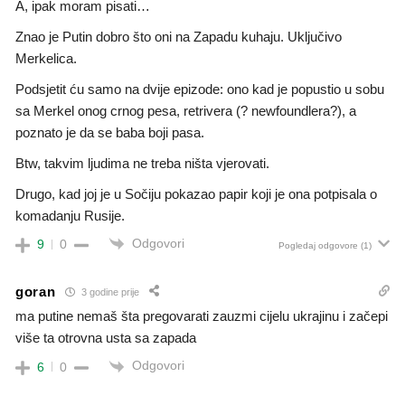
A, ipak moram pisati…
Znao je Putin dobro što oni na Zapadu kuhaju. Uključivo
Merkelica.
Podsjetit ću samo na dvije epizode: ono kad je popustio u sobu
sa Merkel onog crnog pesa, retrivera (? newfoundlera?), a
poznato je da se baba boji pasa.
Btw, takvim ljudima ne treba ništa vjerovati.
Drugo, kad joj je u Sočiju pokazao papir koji je ona potpisala o
komadanju Rusije.
Odgovori
9
0
Pogledaj odgovore
(1)
goran
3 godine prije
ma putine nemaš šta pregovarati zauzmi cijelu ukrajinu i začepi
više ta otrovna usta sa zapada
Odgovori
6
0