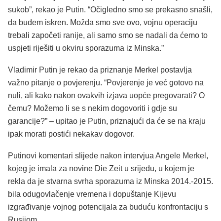
sukob”, rekao je Putin. “Očigledno smo se prekasno snašli,
da budem iskren. Možda smo sve ovo, vojnu operaciju
trebali započeti ranije, ali samo smo se nadali da ćemo to
uspjeti riješiti u okviru sporazuma iz Minska.”
Vladimir Putin je rekao da priznanje Merkel postavlja
važno pitanje o povjerenju. “Povjerenje je već gotovo na
nuli, ali kako nakon ovakvih izjava uopće pregovarati? O
čemu? Možemo li se s nekim dogovoriti i gdje su
garancije?” – upitao je Putin, priznajući da će se na kraju
ipak morati postići nekakav dogovor.
Putinovi komentari slijede nakon intervjua Angele Merkel,
kojeg je imala za novine Die Zeit u srijedu, u kojem je
rekla da je stvarna svrha sporazuma iz Minska 2014.-2015.
bila odugovlačenje vremena i dopuštanje Kijevu
izgrađivanje vojnog potencijala za buduću konfrontaciju s
Rusijom.