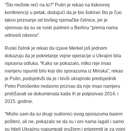
“Što možete reći na to?” Putin je rekao na tiskovnoj
konferenciji u petak, dodajući da je bio šokiran što je čuo
takvo priznanje od bivšeg njemačke čelnice, jer je
vjerovao da su se ruski partneri u Berlinu “prema nama
odnosili iskreno”.
Ruski čelnik je rekao da izjave Merkel još jednom
dokazuju da je pokretanje vojne operacije u Ukrajini bila
ispravna odluka. “Kako se pokazalo, nitko nije imao
namjeru ispuniti bilo koji dio sporazuma iz Minska”, rekao
je Putin, podsjetivši da je i bivši ukrajinski predsjednik
Petro Porošenko nedavno priznao da nije imao namjeru
pridržavati se dokumenata kada ih je potpisivao 2014. i
2015. godine.
“Mislio sam da su drugi sudionici ovog sporazuma barem
pošteni, ali ne, pokazalo se da su i oni nama lagali i samo
su htjeli Ukrajinu napumpati oružjem i pripremiti je za vojni