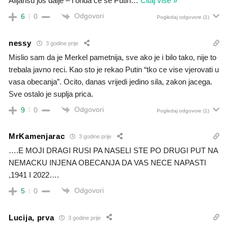
Alijansu još dalje – i onda će se Putin
…
Čitaj više »
Odgovori
6
0
Pogledaj odgovore
(1)
nessy
3 godine prije
Mislio sam da je Merkel pametnija, sve ako je i bilo tako, nije to
trebala javno reci. Kao sto je rekao Putin “tko ce vise vjerovati u
vasa obecanja”. Ocito, danas vrijedi jedino sila, zakon jacega.
Sve ostalo je suplja prica.
Odgovori
9
0
Pogledaj odgovore
(1)
MrKamenjarac
3 godine prije
….E MOJI DRAGI RUSI PA NASELI STE PO DRUGI PUT NA
NEMACKU INJENA OBECANJA DA VAS NECE NAPASTI
,1941 I 2022….
Odgovori
5
0
Lucija, prva
3 godine prije