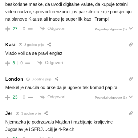
beskorisne maske, da uvodi digitalne valute, da kupuje totalni
video nadzor, sprovodi cenzuru i jos par sitnica koje podsjecaju
na planove Klausa ali inace je super lik kao i Tramp!
Odgovori
27
0
Pogledaj odgovore
(5)
Kaki
3 godine prije
Vlado voli da se pravi englez
Odgovori
8
0
London
3 godine prije
Merkel je naucila od brke da je ugovor tek komad papira
Odgovori
23
0
Pogledaj odgovore
(1)
Jer
3 godine prije
Njemacka je podrzavala Majdan i razbijanje kraljevine
Jugoslavije i SFRJ…cilj je 4-Reich