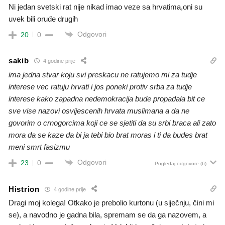
Ni jedan svetski rat nije nikad imao veze sa hrvatima,oni su
uvek bili oruđe drugih
Odgovori
20
0
sakib
4 godine prije
ima jedna stvar koju svi preskacu ne ratujemo mi za tudje
interese vec ratuju hrvati i jos poneki protiv srba za tudje
interese kako zapadna nedemokracija bude propadala bit ce
sve vise nazovi osvijescenih hrvata muslimana a da ne
govorim o crnogorcima koji ce se sjetiti da su srbi braca ali zato
mora da se kaze da bi ja tebi bio brat moras i ti da budes brat
meni smrt fasizmu
Odgovori
23
0
Pogledaj odgovore
(6)
Histrion
4 godine prije
Dragi moj kolega! Otkako je prebolio kurtonu (u siječnju, čini mi
se), a navodno je gadna bila, spremam se da ga nazovem, a