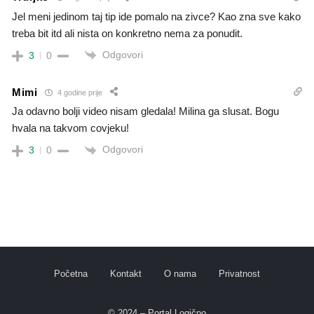
Jel meni jedinom taj tip ide pomalo na zivce? Kao zna sve kako
treba bit itd ali nista on konkretno nema za ponudit.
Odgovori
3
0
Mimi
4 godine prije
Ja odavno bolji video nisam gledala! Milina ga slusat. Bogu
hvala na takvom covjeku!
Odgovori
3
0
Početna
Kontakt
O nama
Privatnost
© 2024 – Portal Logično