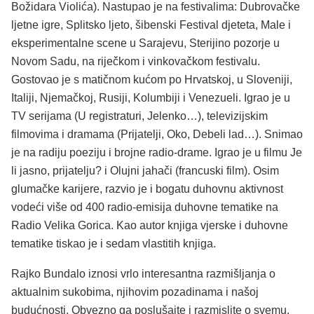
Božidara Violića). Nastupao je na festivalima: Dubrovačke
ljetne igre, Splitsko ljeto, šibenski Festival djeteta, Male i
eksperimentalne scene u Sarajevu, Sterijino pozorje u
Novom Sadu, na riječkom i vinkovačkom festivalu.
Gostovao je s matičnom kućom po Hrvatskoj, u Sloveniji,
Italiji, Njemačkoj, Rusiji, Kolumbiji i Venezueli. Igrao je u
TV serijama (U registraturi, Jelenko…), televizijskim
filmovima i dramama (Prijatelji, Oko, Debeli lad…). Snimao
je na radiju poeziju i brojne radio-drame. Igrao je u filmu Je
li jasno, prijatelju? i Olujni jahači (francuski film). Osim
glumačke karijere, razvio je i bogatu duhovnu aktivnost
vodeći više od 400 radio-emisija duhovne tematike na
Radio Velika Gorica. Kao autor knjiga vjerske i duhovne
tematike tiskao je i sedam vlastitih knjiga.
Rajko Bundalo iznosi vrlo interesantna razmišljanja o
aktualnim sukobima, njihovim pozadinama i našoj
budućnosti. Obvezno ga poslušajte i razmislite o svemu.