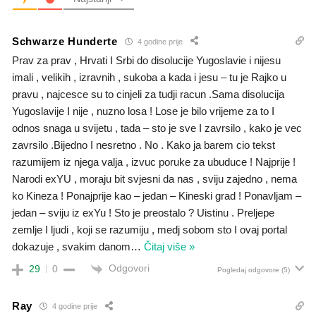
Schwarze Hunderte
4 godine prije
Prav za prav , Hrvati I Srbi do disolucije Yugoslavie i nijesu
imali , velikih , izravnih , sukoba a kada i jesu – tu je Rajko u
pravu , najcesce su to cinjeli za tudji racun .Sama disolucija
Yugoslavije I nije , nuzno losa ! Lose je bilo vrijeme za to I
odnos snaga u svijetu , tada – sto je sve I zavrsilo , kako je vec
zavrsilo .Bijedno I nesretno . No . Kako ja barem cio tekst
razumijem iz njega valja , izvuc poruke za ubuduce ! Najprije !
Narodi exYU , moraju bit svjesni da nas , sviju zajedno , nema
ko Kineza ! Ponajprije kao – jedan – Kineski grad ! Ponavljam –
jedan – sviju iz exYu ! Sto je preostalo ? Uistinu . Preljepe
zemlje I ljudi , koji se razumiju , medj sobom sto I ovaj portal
dokazuje , svakim danom
…
Čitaj više »
Odgovori
29
0
Pogledaj odgovore
(5)
Ray
4 godine prije