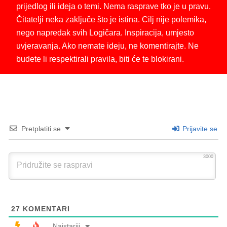
prijedlog ili ideja o temi. Nema rasprave tko je u pravu.
Čitatelji neka zaključe što je istina. Cilj nije polemika,
nego napredak svih Logičara. Inspiracija, umjesto
uvjeravanja. Ako nemate ideju, ne komentirajte. Ne
budete li respektirali pravila, biti će te blokirani.
Pretplatiti se
Prijavite se
3000
27
KOMENTARI
Najstariji