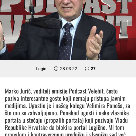
komentara
Logic
28.03.22
27
Marko Jurič, voditelj emisije Podcast Velebit, često
poziva interesantne goste koji nemaju pristupa javnim
medijima. Ugostio je i našeg kolegu Velimira Ponoša, za
što mu se zahvaljujemo. Ponekad ugosti i neke vlasnike
portala u stečaju (propalih portala) koji pozivaju Vladu
Republike Hrvatske da blokira portal Logično. Mi tom
propalom i kontraverznom uredniku i vlasniku sad već