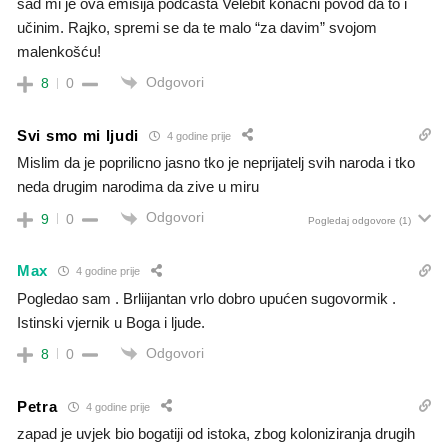
sad mi je ova emisija podcasta Velebit konačni povod da to i
učinim. Rajko, spremi se da te malo “za davim” svojom
malenkošću!
Odgovori
8
0
Svi smo mi ljudi
4 godine prije
Mislim da je poprilicno jasno tko je neprijatelj svih naroda i tko
neda drugim narodima da zive u miru
Odgovori
9
0
Pogledaj odgovore
(1)
Max
4 godine prije
Pogledao sam . Brliijantan vrlo dobro upućen sugovormik .
Istinski vjernik u Boga i ljude.
Odgovori
8
0
Petra
4 godine prije
zapad je uvjek bio bogatiji od istoka, zbog koloniziranja drugih