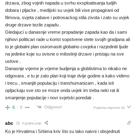
drzava, zbog vojnih napada u svrhu exsploatisanja tudjih
dobara i pljacke , medijski su uvjek bili vise propagirani od
filmova, svjeta zabave i potrosackog stila zivota i zato su uvjek
druge drzave tezile zapadu .
Gledajuci u danasnje vreme propadanje zapada kao da i sami
njihovi politicari rade u korist sopstvene stete svojih gradjana ali
to je globalni plan osiromasiti globalno covjeka i razjediniti ljude
na jedinke koje su ovisne o milostinji drzave i pristaju na sve
uslove .
Danasnje vrjeme je vrjeme budjenja a globlistima to nikako ne
odgovara , e tu je zato plan koji traje dvije godine a kako vidimo
i trecu , smanjiti populaciju i transhumanizam , kada isti
opljackaju sve sto se moze onda uvjek im treba neki rat ili
smanjenje populacije i novi svjetski poredak .
Odgovori
6
0
Pogledaj odgovore
(4)
abc
4 godine prije
Ko je Hrvatima i Srbima kriv što su tako naivni i obsjednuti