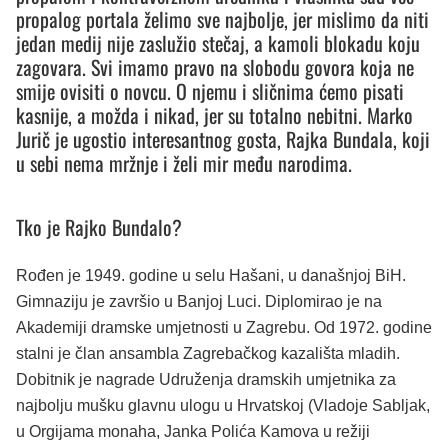
propalog portala želimo sve najbolje, jer mislimo da niti
jedan medij nije zaslužio stečaj, a kamoli blokadu koju
zagovara. Svi imamo pravo na slobodu govora koja ne
smije ovisiti o novcu. O njemu i sličnima ćemo pisati
kasnije, a možda i nikad, jer su totalno nebitni. Marko
Jurič je ugostio interesantnog gosta, Rajka Bundala, koji
u sebi nema mržnje i želi mir među narodima.
Tko je Rajko Bundalo?
Rođen je 1949. godine u selu Hašani, u današnjoj BiH.
Gimnaziju je završio u Banjoj Luci. Diplomirao je na
Akademiji dramske umjetnosti u Zagrebu. Od 1972. godine
stalni je član ansambla Zagrebačkog kazališta mladih.
Dobitnik je nagrade Udruženja dramskih umjetnika za
najbolju mušku glavnu ulogu u Hrvatskoj (Vladoje Sabljak,
u Orgijama monaha, Janka Polića Kamova u režiji