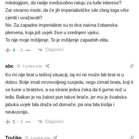
mitologijom, da radije međusobno ratuju za tuđe interese?
Zar stvarno misle, da če jih imperialističke sile zbog toga više
cjeniti i uvažavati?
Ne. Za zapadne imperialiste su to dva naivna čobanska
plemena, koja još uvjek žive u srednjem vjeku.
To nije moje mišljenje. To je mišljenje zapadnih elita.
Odgovori
4
0
abc
4 godine prije
Ko mi nije brat u teškoj situaciji, taj mi ne može biti brat ni u
dobru. Bolje imati mrzevoljnog susjeda, nego zimati brata, koji ti
se kune u bratstvo, a sa strane jedva čeka da ti gurne nož u
leđa. Balkan je na žalost pun takve brače, jer mu je švabska
jabuka uvjek bila draža od domače, pa ona bila kislija i
neukusnija..
Odgovori
5
0
Truljko
4 godine prije