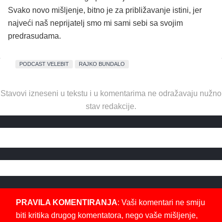
Svako novo mišljenje, bitno je za približavanje istini, jer
najveći naš neprijatelj smo mi sami sebi sa svojim
predrasudama.
PODCAST VELEBIT
RAJKO BUNDALO
Stavovi izneseni u tekstu i u komentarima ne odražavaju nužno
stav redakcije.
PRAVILA KOMENTIRANJA
: Vaši komentari ne smiju
biti kritika drugog komentatora, nego vaše mišljenje,