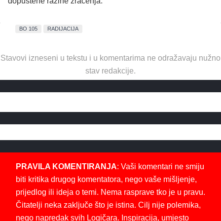
dopuštene razine zračenja.
BO 105
RADIJACIJA
Stavovi izneseni u tekstu i u komentarima ne odražavaju nužno
stav redakcije.
PRAVILA KOMENTIRANJA
: Vaši komentari ne smiju
biti kritika drugog komentatora, nego vaše mišljenje,
prijedlog ili ideja o temi. Nema rasprave tko je u pravu.
Čitatelji neka zaključe što je istina. Cilj nije polemika,
nego napredak svih Logičara. Inspiracija, umjesto