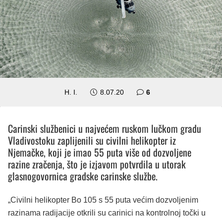
komentara
H. I.
8.07.20
6
Carinski službenici u najvećem ruskom lučkom gradu
Vladivostoku zaplijenili su civilni helikopter iz
Njemačke, koji je imao 55 puta više od dozvoljene
razine zračenja, što je izjavom potvrdila u utorak
glasnogovornica gradske carinske službe.
„Civilni helikopter Bo 105 s 55 puta većim dozvoljenim
razinama radijacije otkrili su carinici na kontrolnoj točki u