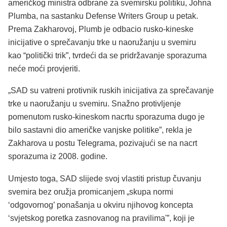
američkog ministra odbrane za svemirsku politiku, Johna
Plumba, na sastanku Defense Writers Group u petak.
Prema Zakharovoj, Plumb je odbacio rusko-kineske
inicijative o sprečavanju trke u naoružanju u svemiru
kao “politički trik”, tvrdeći da se pridržavanje sporazuma
neće moći provjeriti.
„SAD su vatreni protivnik ruskih inicijativa za sprečavanje
trke u naoružanju u svemiru. Snažno protivljenje
pomenutom rusko-kineskom nacrtu sporazuma dugo je
bilo sastavni dio američke vanjske politike”, rekla je
Zakharova u postu Telegrama, pozivajući se na nacrt
sporazuma iz 2008. godine.
Umjesto toga, SAD slijede svoj vlastiti pristup čuvanju
svemira bez oružja promicanjem „skupa normi
‘odgovornog’ ponašanja u okviru njihovog koncepta
‘svjetskog poretka zasnovanog na pravilima'”, koji je