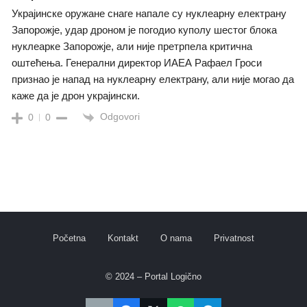
Украјинске оружане снаге напале су нуклеарну електрану
Запорожје, удар дроном је погодио куполу шестог блока
нуклеарке Запорожје, али није претрпела критична
оштећења. Генерални директор ИАЕА Рафаел Гроси
признао је напад на нуклеарну електрану, али није могао да
каже да је дрон украјински.
Odgovori
0
0
Početna
Kontakt
O nama
Privatnost
© 2024 – Portal Logično