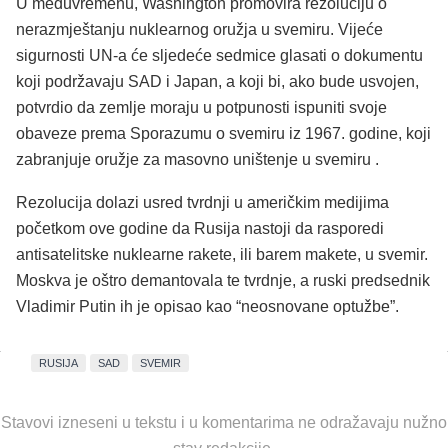
U međuvremenu, Washington promovira rezoluciju o
nerazmještanju nuklearnog oružja u svemiru. Vijeće
sigurnosti UN-a će sljedeće sedmice glasati o dokumentu
koji podržavaju SAD i Japan, a koji bi, ako bude usvojen,
potvrdio da zemlje moraju u potpunosti ispuniti svoje
obaveze prema Sporazumu o svemiru iz 1967. godine, koji
zabranjuje oružje za masovno uništenje u svemiru .
Rezolucija dolazi usred tvrdnji u američkim medijima
početkom ove godine da Rusija nastoji da rasporedi
antisatelitske nuklearne rakete, ili barem makete, u svemir.
Moskva je oštro demantovala te tvrdnje, a ruski predsednik
Vladimir Putin ih je opisao kao “neosnovane optužbe”.
RUSIJA
SAD
SVEMIR
Stavovi izneseni u tekstu i u komentarima ne odražavaju nužno