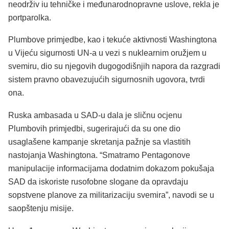
neodrživ iu tehničke i međunarodnopravne uslove, rekla je
portparolka.
Plumbove primjedbe, kao i tekuće aktivnosti Washingtona
u Vijeću sigurnosti UN-a u vezi s nuklearnim oružjem u
svemiru, dio su njegovih dugogodišnjih napora da razgradi
sistem pravno obavezujućih sigurnosnih ugovora, tvrdi
ona.
Ruska ambasada u SAD-u dala je sličnu ocjenu
Plumbovih primjedbi, sugerirajući da su one dio
usaglašene kampanje skretanja pažnje sa vlastitih
nastojanja Washingtona. “Smatramo Pentagonove
manipulacije informacijama dodatnim dokazom pokušaja
SAD da iskoriste rusofobne slogane da opravdaju
sopstvene planove za militarizaciju svemira”, navodi se u
saopštenju misije.