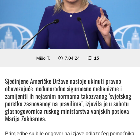
komentara
Mišo T.
7.04.24
15
Sjedinjene Američke Države nastoje ukinuti pravno
obavezujuće međunarodne sigurnosne mehanizme i
zamijeniti ih nejasnim normama takozvanog ‘svjetskog
poretka zasnovanog na pravilima’, izjavila je u subotu
glasnogovornica ruskog ministarstva vanjskih poslova
Marija Zakharova.
Primjedbe su bile odgovor na izjave odlazećeg pomoćnika