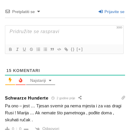
Pretplatiti se
Prijavite se
3000
{}
[+]
15
KOMENTARI
Najstariji
Schwarze Hunderte
2 godine prije
Pa ono – jest … Tjesan svemir pa nema mjesta i za vas dragi
Rusi ! Marija … Ak nemate što pametnoga , pođite doma ,
skuhati ručak .
Odgovori
0
0