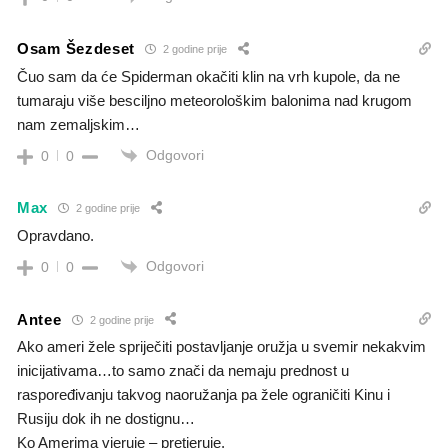
Osam Šezdeset
2 godine prije
Čuo sam da će Spiderman okačiti klin na vrh kupole, da ne
tumaraju više besciljno meteorološkim balonima nad krugom
nam zemaljskim…
Odgovori
0
0
Max
2 godine prije
Opravdano.
Odgovori
0
0
Antee
2 godine prije
Ako ameri žele spriječiti postavljanje oružja u svemir nekakvim
inicijativama…to samo znači da nemaju prednost u
raspoređivanju takvog naoružanja pa žele ograničiti Kinu i
Rusiju dok ih ne dostignu…
Ko Amerima vjeruje – pretjeruje.