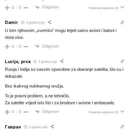
Odgovori
0
0
Pogledaj odgovore
(4)
Damir
2 godine prije
U tom njihovom „svemiru“ mogu letjeti samo avioni i baloni i
nista vise.
Odgovori
0
0
Lucija, prva
2 godine prije
Rusija i Indija su sasvim sposobne za obaranje satelita, što su i
dokazale.
Bez ikakvog nuklearnog oružja.
To je pravni problem, a ne tehnički.
Za satelite vrijedi isto što i za brodove i avione i ambasade.
Odgovori
0
0
Pogledaj odgovore
(3)
Гавран
2 godine prije