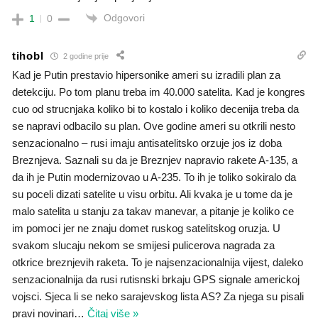
Odgovori
1
0
tihobl
2 godine prije
Kad je Putin prestavio hipersonike ameri su izradili plan za
detekciju. Po tom planu treba im 40.000 satelita. Kad je kongres
cuo od strucnjaka koliko bi to kostalo i koliko decenija treba da
se napravi odbacilo su plan. Ove godine ameri su otkrili nesto
senzacionalno – rusi imaju antisatelitsko orzuje jos iz doba
Breznjeva. Saznali su da je Breznjev napravio rakete A-135, a
da ih je Putin modernizovao u A-235. To ih je toliko sokiralo da
su poceli dizati satelite u visu orbitu. Ali kvaka je u tome da je
malo satelita u stanju za takav manevar, a pitanje je koliko ce
im pomoci jer ne znaju domet ruskog satelitskog oruzja. U
svakom slucaju nekom se smijesi pulicerova nagrada za
otkrice breznjevih raketa. To je najsenzacionalnija vijest, daleko
senzacionalnija da rusi rutisnski brkaju GPS signale americkoj
vojsci. Sjeca li se neko sarajevskog lista AS? Za njega su pisali
pravi novinari
…
Čitaj više »