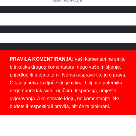
stav redakcije.
PRAVILA KOMENTIRANJA
: Vaši komentari ne smiju
biti kritika drugog komentatora, nego vaše mišljenje,
prijedlog ili ideja o temi. Nema rasprave tko je u pravu.
Čitatelji neka zaključe što je istina. Cilj nije polemika,
nego napredak svih Logičara. Inspiracija, umjesto
uvjeravanja. Ako nemate ideju, ne komentirajte. Ne
budete li respektirali pravila, biti će te blokirani.