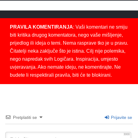
PRAVILA KOMENTIRANJA
: Vaši komentari ne smiju
biti kritika drugog komentatora, nego vaše mišljenje,
prijedlog ili ideja o temi. Nema rasprave tko je u pravu.
Čitatelji neka zaključe što je istina. Cilj nije polemika,
nego napredak svih Logičara. Inspiracija, umjesto
uvjeravanja. Ako nemate ideju, ne komentirajte. Ne
budete li respektirali pravila, biti će te blokirani.
Pretplatiti se
Prijavite se
3000