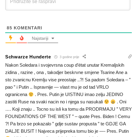
85
KOMENTARI
Najstariji
Schwarze Hunderte
3 godine prije
Nakon Soledara i svojevrsna coup d’état unutar Kremaljskih
zidina , razine , ona , takodjer beskrvne smjene Tsarine Ane a
sto zvanicnu Kremlju vise preostaje ..?! Sa padom Soledara – ”
pao ” i Putin .. Ispravnije — vlast mu je od tad VRLO
ogranicena
. Pres. Putin je UISTINU imao zelju JEDINO
zastiti Ruse na svaki nacin no i njega su nasukali
. Oni
…. Koji znaju .. Tocno su isli ka tomu da PRODRMAJU ” VERY
FOUNDATIONS OF THE WEST ” – quote Pres. Biden ! Cemu
?! Pa brzo se pokazalo ” gdje sustav propusta ” te GDJE GA
DALJE BUSIT ! Najveca prijepreka tomu bio je —- Pres. Putin