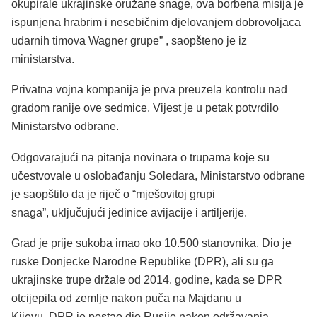
okupirale ukrajinske oružane snage, ova borbena misija je
ispunjena hrabrim i nesebičnim djelovanjem dobrovoljaca
udarnih timova Wagner grupe” , saopšteno je iz
ministarstva.
Privatna vojna kompanija je prva preuzela kontrolu nad
gradom ranije ove sedmice. Vijest je u petak potvrdilo
Ministarstvo odbrane.
Odgovarajući na pitanja novinara o trupama koje su
učestvovale u oslobađanju Soledara, Ministarstvo odbrane
je saopštilo da je riječ o “mješovitoj grupi
snaga”, uključujući jedinice avijacije i artiljerije.
Grad je prije sukoba imao oko 10.500 stanovnika. Dio je
ruske Donjecke Narodne Republike (DPR), ali su ga
ukrajinske trupe držale od 2014. godine, kada se DPR
otcijepila od zemlje nakon puča na Majdanu u
Kijevu. DPR je postao dio Rusije nakon održavanja