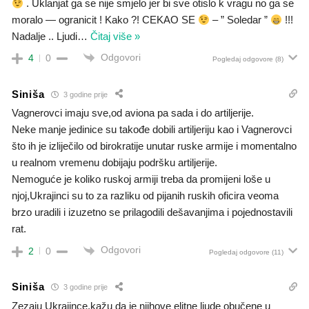
. Uklanjat ga se nije smjelo jer bi sve otislo k vragu no ga se
moralo — ogranicit ! Kako ?! CEKAO SE
– ” Soledar ”
!!!
Nadalje .. Ljudi
…
Čitaj više »
Odgovori
4
0
Pogledaj odgovore
(8)
Siniša
3 godine prije
Vagnerovci imaju sve,od aviona pa sada i do artiljerije.
Neke manje jedinice su takođe dobili artiljeriju kao i Vagnerovci
što ih je izliječilo od birokratije unutar ruske armije i momentalno
u realnom vremenu dobijaju podršku artiljerije.
Nemoguće je koliko ruskoj armiji treba da promijeni loše u
njoj,Ukrajinci su to za razliku od pijanih ruskih oficira veoma
brzo uradili i izuzetno se prilagodili dešavanjima i pojednostavili
rat.
Odgovori
2
0
Pogledaj odgovore
(11)
Siniša
3 godine prije
Zezaju Ukrajince,kažu da je njihove elitne ljude obučene u