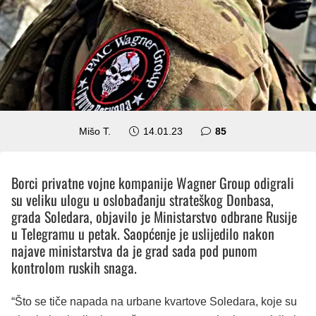
komentara
Mišo T.
14.01.23
85
Borci privatne vojne kompanije Wagner Group odigrali
su veliku ulogu u oslobađanju strateškog Donbasa,
grada Soledara, objavilo je Ministarstvo odbrane Rusije
u Telegramu u petak.
Saopćenje je uslijedilo nakon
najave ministarstva da je grad sada pod punom
kontrolom ruskih snaga.
“Što se tiče napada na urbane kvartove Soledara, koje su