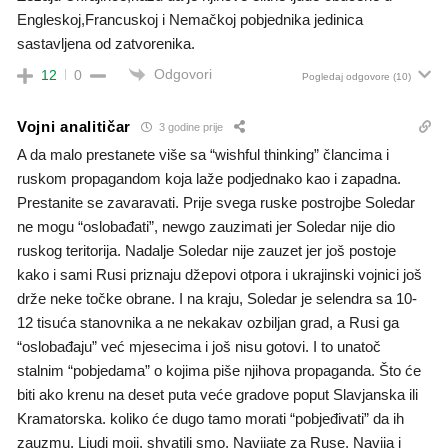
Engleskoj,Francuskoj i Nemačkoj pobjednika jedinica
sastavljena od zatvorenika.
Odgovori
12
0
Pogledaj odgovore
(10)
Vojni analitičar
3 godine prije
A da malo prestanete više sa “wishful thinking” člancima i
ruskom propagandom koja laže podjednako kao i zapadna.
Prestanite se zavaravati. Prije svega ruske postrojbe Soledar
ne mogu “oslobađati”, newgo zauzimati jer Soledar nije dio
ruskog teritorija. Nadalje Soledar nije zauzet jer još postoje
kako i sami Rusi priznaju džepovi otpora i ukrajinski vojnici još
drže neke točke obrane. I na kraju, Soledar je selendra sa 10-
12 tisuća stanovnika a ne nekakav ozbiljan grad, a Rusi ga
“oslobađaju” već mjesecima i još nisu gotovi. I to unatoč
stalnim “pobjedama” o kojima piše njihova propaganda. Što će
biti ako krenu na deset puta veće gradove poput Slavjanska ili
Kramatorska. koliko će dugo tamo morati “pobjeđivati” da ih
zauzmu. Ljudi moji, shvatili smo. Navijate za Ruse. Navija i