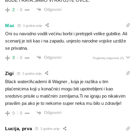
BUDE I RATA.SAMO VI RATUJTE OVCE.
Odgovori
2
0
Max
3 godine prije
Oni su navodno vodili većinu borbi i pretrpjeli velike gubitke. Ali
scenarij je isti kao i na zapadu. unjesto narodne vojske uzdiže
se privatna.
Odgovori
3
0
Pogledaj odgovore
(2)
Zigi
3 godine prije
Black water/Academi ili Wagner , koja je razlika u tim
plaćenicima koji u konačnici mogu biti upotrebljeni i kao
sredstvo prisile u matičnim zemljama.Ti ne igraju po nikakvim
pravilim pa ako je to nekome super neka mu bilo u zdravlje!
Odgovori
0
0
Lucija, prva
3 godine prije