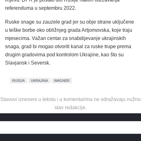
referenduma u septembru 2022.
Ruske snage su zauzele grad jer su obje strane uključene
u teške borbe oko obližnjeg grada Artjomovska, koje traju
mjesecima. Važan centar za snabdijevanje ukrajinskih
snaga, grad bi mogao otvoriti kanal za ruske trupe prema
drugim gradovima pod kontrolom Ukrajine, kao što su
Slavjansk i Seversk.
RUSIJA
UKRAJINA
WAGNER
Stavovi izneseni u tekstu i u komentarima ne odražavaju nužno
stav redakcije.