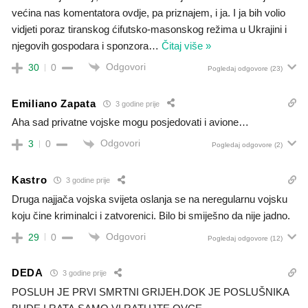
većina nas komentatora ovdje, pa priznajem, i ja. I ja bih volio
vidjeti poraz tiranskog ćifutsko-masonskog režima u Ukrajini i
njegovih gospodara i sponzora
…
Čitaj više »
Odgovori
30
0
Pogledaj odgovore
(23)
Emiliano Zapata
3 godine prije
Aha sad privatne vojske mogu posjedovati i avione…
Odgovori
3
0
Pogledaj odgovore
(2)
Kastro
3 godine prije
Druga najjača vojska svijeta oslanja se na neregularnu vojsku
koju čine kriminalci i zatvorenici. Bilo bi smiješno da nije jadno.
Odgovori
29
0
Pogledaj odgovore
(12)
DEDA
3 godine prije
POSLUH JE PRVI SMRTNI GRIJEH.DOK JE POSLUŠNIKA