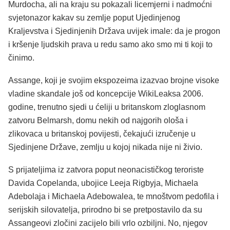
Murdocha, ali na kraju su pokazali licemjerni i nadmoćni
svjetonazor kakav su zemlje poput Ujedinjenog
Kraljevstva i Sjedinjenih Država uvijek imale: da je progon
i kršenje ljudskih prava u redu samo ako smo mi ti koji to
činimo.
Assange, koji je svojim ekspozeima izazvao brojne visoke
vladine skandale još od koncepcije WikiLeaksa 2006.
godine, trenutno sjedi u ćeliji u britanskom zloglasnom
zatvoru Belmarsh, domu nekih od najgorih ološa i
zlikovaca u britanskoj povijesti, čekajući izručenje u
Sjedinjene Države, zemlju u kojoj nikada nije ni živio.
S prijateljima iz zatvora poput neonacističkog teroriste
Davida Copelanda, ubojice Leeja Rigbyja, Michaela
Adebolaja i Michaela Adebowalea, te mnoštvom pedofila i
serijskih silovatelja, prirodno bi se pretpostavilo da su
Assangeovi zločini zacijelo bili vrlo ozbiljni. No, njegov