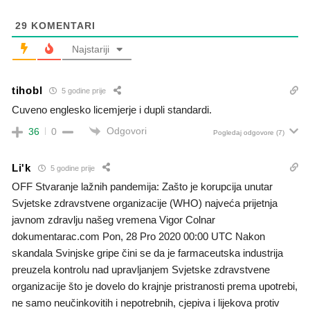
29
KOMENTARI
Najstariji
tihobl
5 godine prije
Cuveno englesko licemjerje i dupli standardi.
Odgovori
36
0
Pogledaj odgovore
(7)
Li'k
5 godine prije
OFF Stvaranje lažnih pandemija: Zašto je korupcija unutar
Svjetske zdravstvene organizacije (WHO) najveća prijetnja
javnom zdravlju našeg vremena Vigor Colnar
dokumentarac.com Pon, 28 Pro 2020 00:00 UTC Nakon
skandala Svinjske gripe čini se da je farmaceutska industrija
preuzela kontrolu nad upravljanjem Svjetske zdravstvene
organizacije što je dovelo do krajnje pristranosti prema upotrebi,
ne samo neučinkovitih i nepotrebnih, cjepiva i lijekova protiv