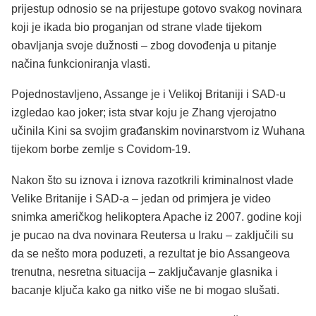
prijestup odnosio se na prijestupe gotovo svakog novinara
koji je ikada bio proganjan od strane vlade tijekom
obavljanja svoje dužnosti – zbog dovođenja u pitanje
načina funkcioniranja vlasti.
Pojednostavljeno, Assange je i Velikoj Britaniji i SAD-u
izgledao kao joker; ista stvar koju je Zhang vjerojatno
učinila Kini sa svojim građanskim novinarstvom iz Wuhana
tijekom borbe zemlje s Covidom-19.
Nakon što su iznova i iznova razotkrili kriminalnost vlade
Velike Britanije i SAD-a – jedan od primjera je video
snimka američkog helikoptera Apache iz 2007. godine koji
je pucao na dva novinara Reutersa u Iraku – zaključili su
da se nešto mora poduzeti, a rezultat je bio Assangeova
trenutna, nesretna situacija – zaključavanje glasnika i
bacanje ključa kako ga nitko više ne bi mogao slušati.