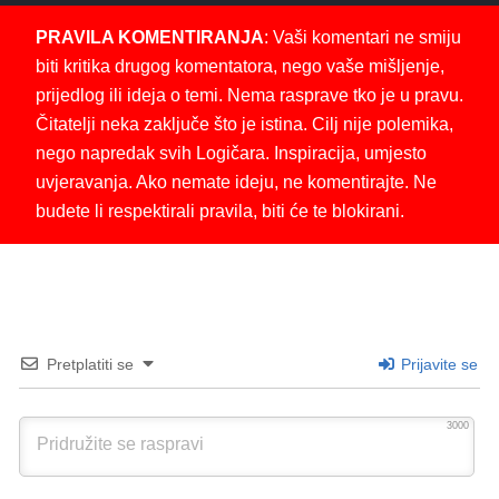
PRAVILA KOMENTIRANJA
: Vaši komentari ne smiju
biti kritika drugog komentatora, nego vaše mišljenje,
prijedlog ili ideja o temi. Nema rasprave tko je u pravu.
Čitatelji neka zaključe što je istina. Cilj nije polemika,
nego napredak svih Logičara. Inspiracija, umjesto
uvjeravanja. Ako nemate ideju, ne komentirajte. Ne
budete li respektirali pravila, biti će te blokirani.
Pretplatiti se
Prijavite se
3000