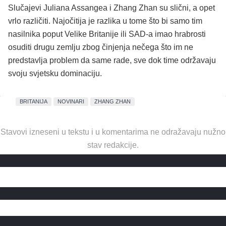
Slučajevi Juliana Assangea i Zhang Zhan su slični, a opet
vrlo različiti. Najočitija je razlika u tome što bi samo tim
nasilnika poput Velike Britanije ili SAD-a imao hrabrosti
osuditi drugu zemlju zbog činjenja nečega što im ne
predstavlja problem da same rade, sve dok time održavaju
svoju svjetsku dominaciju.
BRITANIJA
NOVINARI
ZHANG ZHAN
Stavovi izneseni u tekstu i u komentarima ne odražavaju nužno
stav redakcije.