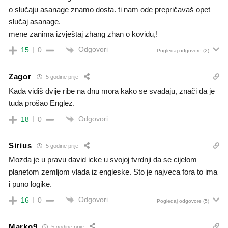
o slučaju asanage znamo dosta. ti nam ode prepričavaš opet
slučaj asanage.
mene zanima izvještaj zhang zhan o kovidu,!
Odgovori
15
0
Pogledaj odgovore
(2)
Zagor
5 godine prije
Kada vidiš dvije ribe na dnu mora kako se svađaju, znači da je
tuda prošao Englez.
Odgovori
18
0
Sirius
5 godine prije
Mozda je u pravu david icke u svojoj tvrdnji da se cijelom
planetom zemljom vlada iz engleske. Sto je najveca fora to ima
i puno logike.
Odgovori
16
0
Pogledaj odgovore
(5)
Marko9
5 godine prije