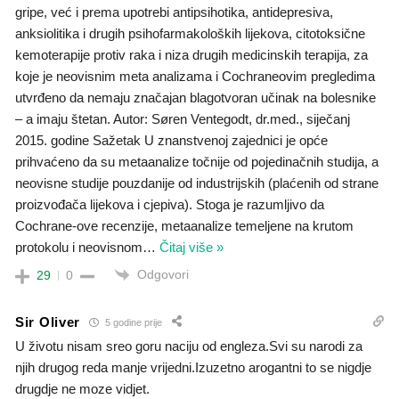
gripe, već i prema upotrebi antipsihotika, antidepresiva,
anksiolitika i drugih psihofarmakoloških lijekova, citotoksične
kemoterapije protiv raka i niza drugih medicinskih terapija, za
koje je neovisnim meta analizama i Cochraneovim pregledima
utvrđeno da nemaju značajan blagotvoran učinak na bolesnike
– a imaju štetan. Autor: Søren Ventegodt, dr.med., siječanj
2015. godine Sažetak U znanstvenoj zajednici je opće
prihvaćeno da su metaanalize točnije od pojedinačnih studija, a
neovisne studije pouzdanije od industrijskih (plaćenih od strane
proizvođača lijekova i cjepiva). Stoga je razumljivo da
Cochrane-ove recenzije, metaanalize temeljene na krutom
protokolu i neovisnom
…
Čitaj više »
Odgovori
29
0
Sir Oliver
5 godine prije
U životu nisam sreo goru naciju od engleza.Svi su narodi za
njih drugog reda manje vrijedni.Izuzetno arogantni to se nigdje
drugdje ne moze vidjet.