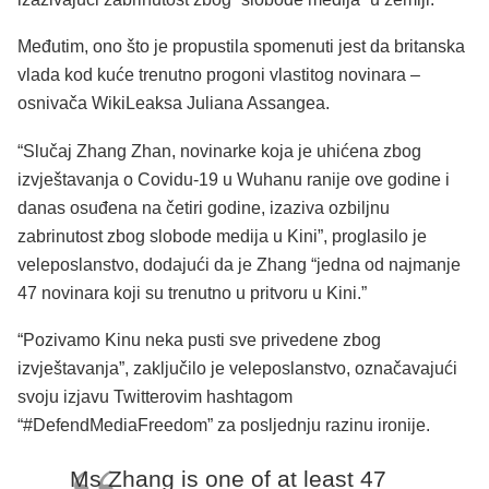
Međutim, ono što je propustila spomenuti jest da britanska
vlada kod kuće trenutno progoni vlastitog novinara –
osnivača WikiLeaksa Juliana Assangea.
“Slučaj Zhang Zhan, novinarke koja je uhićena zbog
izvještavanja o Covidu-19 u Wuhanu ranije ove godine i
danas osuđena na četiri godine, izaziva ozbiljnu
zabrinutost zbog slobode medija u Kini”, proglasilo je
veleposlanstvo, dodajući da je Zhang “jedna od najmanje
47 novinara koji su trenutno u pritvoru u Kini.”
“Pozivamo Kinu neka pusti sve privedene zbog
izvještavanja”, zaključilo je veleposlanstvo, označavajući
svoju izjavu Twitterovim hashtagom
“#DefendMediaFreedom” za posljednju razinu ironije.
Ms Zhang is one of at least 47