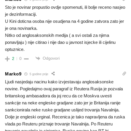
Sto je novinar propustio ovdje spomenuti, ili bolje receno nasjeo
je dezinformaciji.
U Kini doticna osoba nije osudjena na 4 godine zatvora zato jer
je ona novinarka.
Nitko od anglosaksonskih medija ( a svi ostali za njima
ponavljaju ) nije citirao i nije dao u javnost isjecke ili cijelinu
optuznice.
Odgovori
2
0
Marko9
5 godine prije
Ljudi nasjedaju nacinu kako izvjestavaju anglosaksonske
novine. Pogledajmo ovaj paragraf iz Reutera Rusija je pozvala
britanskog ambasadora da joj recu da ce Moskva uvesti
sankcije na neke engleske gradjane zato jer je Britanija ranije
sankcionirala neke ruske gradjane uslijed trovanja Navalnija.
Dolje je engleski orginal. Recenica je tako napravljena da ruska
vlada po Reuteru priznaje trovanje Navalnija. Po Reuteru
trovanje navalnija je cinjenica. Ruske novine kao RT bi