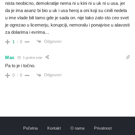
nista neobicno, demokratije nema ni u kini ni u uk ni u usa. jer
da je ima asanz bi bio u uk i usa heroj a oni koji su cinili nedela
u ime vlade bili tamo gde je sada on. nije tako zato sto ceo svet
je ogrezao u licemerju, korupciji, nemoralu i ponajvise u alavosti
za dolarima i evrima…
Odgovori
1
0
Max
5 godine prije
Pa to je i točno.
Odgovori
0
0
Početna
Kontakt
O nama
Privatnost