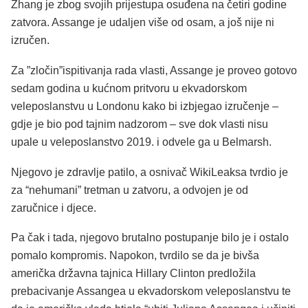
Zhang je zbog svojih prijestupa osuđena na četiri godine
zatvora. Assange je udaljen više od osam, a još nije ni
izručen.
Za ”zločin”ispitivanja rada vlasti, Assange je proveo gotovo
sedam godina u kućnom pritvoru u ekvadorskom
veleposlanstvu u Londonu kako bi izbjegao izručenje –
gdje je bio pod tajnim nadzorom – sve dok vlasti nisu
upale u veleposlanstvo 2019. i odvele ga u Belmarsh.
Njegovo je zdravlje patilo, a osnivač WikiLeaksa tvrdio je
za “nehumani” tretman u zatvoru, a odvojen je od
zaručnice i djece.
Pa čak i tada, njegovo brutalno postupanje bilo je i ostalo
pomalo kompromis. Napokon, tvrdilo se da je bivša
američka državna tajnica Hillary Clinton predložila
prebacivanje Assangea u ekvadorskom veleposlanstvu te