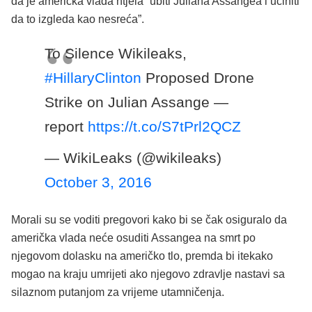
da je američka vlada htjela “ubiti Juliana Assangea i učiniti
da to izgleda kao nesreća”.
To Silence Wikileaks,
#HillaryClinton
Proposed Drone
Strike on Julian Assange —
report
https://t.co/S7tPrl2QCZ
— WikiLeaks (@wikileaks)
October 3, 2016
Morali su se voditi pregovori kako bi se čak osiguralo da
američka vlada neće osuditi Assangea na smrt po
njegovom dolasku na američko tlo, premda bi itekako
mogao na kraju umrijeti ako njegovo zdravlje nastavi sa
silaznom putanjom za vrijeme utamničenja.