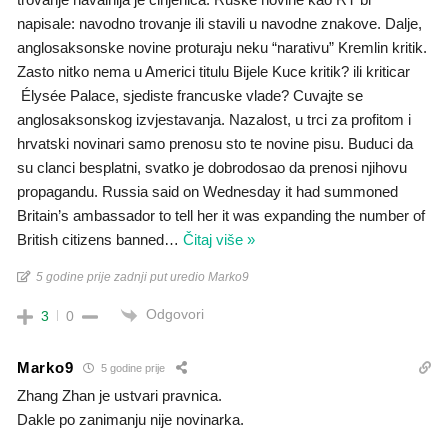
napisale: navodno trovanje ili stavili u navodne znakove. Dalje,
anglosaksonske novine proturaju neku “narativu” Kremlin kritik.
Zasto nitko nema u Americi titulu Bijele Kuce kritik? ili kriticar
Élysée Palace, sjediste francuske vlade? Cuvajte se
anglosaksonskog izvjestavanja. Nazalost, u trci za profitom i
hrvatski novinari samo prenosu sto te novine pisu. Buduci da
su clanci besplatni, svatko je dobrodosao da prenosi njihovu
propagandu. Russia said on Wednesday it had summoned
Britain’s ambassador to tell her it was expanding the number of
British citizens banned
…
Čitaj više »
5 godine prije zadnji put uredio Marko9
Odgovori
3
0
Marko9
5 godine prije
Zhang Zhan je ustvari pravnica.
Dakle po zanimanju nije novinarka.