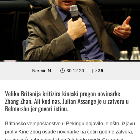
komentara
Nermin N.
30.12.20
29
Velika Britanija kritizira kineski progon novinarke
Zhang Zhan. Ali kod nas, Julian Assange je u zatvoru u
Belmarshu jer govori istinu.
Britansko veleposlanstvo u Pekingu objavilo je oštru izjavu
protiv Kine zbog osude novinarke na četiri godine zatvora,
izazivajući zabrinutost zbog “slobode medija” u zemlji.