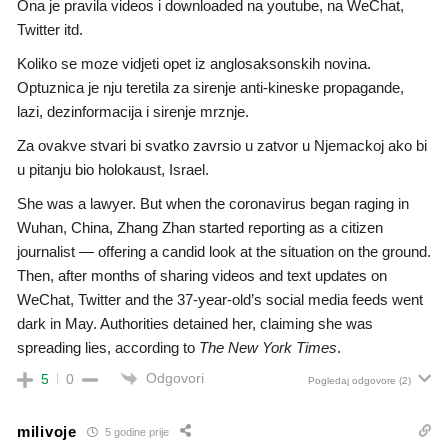
Ona je pravila videos i downloaded na youtube, na WeChat,
Twitter itd.
Koliko se moze vidjeti opet iz anglosaksonskih novina.
Optuznica je nju teretila za sirenje anti-kineske propagande,
lazi, dezinformacija i sirenje mrznje.
Za ovakve stvari bi svatko zavrsio u zatvor u Njemackoj ako bi
u pitanju bio holokaust, Israel.
She was a lawyer. But when the coronavirus began raging in
Wuhan, China, Zhang Zhan started reporting as a citizen
journalist — offering a candid look at the situation on the ground.
Then, after months of sharing videos and text updates on
WeChat, Twitter and the 37-year-old’s social media feeds went
dark in May. Authorities detained her, claiming she was
spreading lies, according to
The New York Times
.
Odgovori
5
0
Pogledaj odgovore
(2)
milivoje
5 godine prije