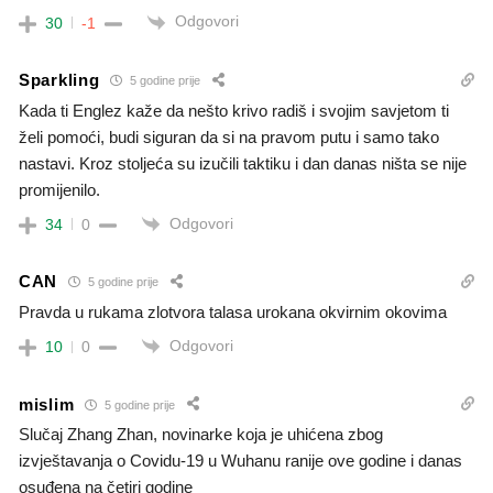
Odgovori
30
-1
Sparkling
5 godine prije
Kada ti Englez kaže da nešto krivo radiš i svojim savjetom ti
želi pomoći, budi siguran da si na pravom putu i samo tako
nastavi. Kroz stoljeća su izučili taktiku i dan danas ništa se nije
promijenilo.
Odgovori
34
0
CAN
5 godine prije
Pravda u rukama zlotvora talasa urokana okvirnim okovima
Odgovori
10
0
mislim
5 godine prije
Slučaj Zhang Zhan, novinarke koja je uhićena zbog
izvještavanja o Covidu-19 u Wuhanu ranije ove godine i danas
osuđena na četiri godine