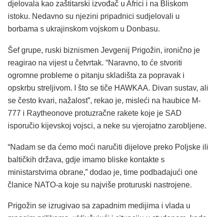
djelovala kao zaštitarski izvođač u Africi i na Bliskom
istoku. Nedavno su njezini pripadnici sudjelovali u
borbama s ukrajinskom vojskom u Donbasu.
Šef grupe, ruski biznismen Jevgenij Prigožin, ironično je
reagirao na vijest u četvrtak. “Naravno, to će stvoriti
ogromne probleme o pitanju skladišta za popravak i
opskrbu streljivom. I što se tiče HAWKAA. Divan sustav, ali
se često kvari, nažalost”, rekao je, misleći na haubice M-
777 i Raytheonove protuzračne rakete koje je SAD
isporučio kijevskoj vojsci, a neke su vjerojatno zarobljene.
“Nadam se da ćemo moći naručiti dijelove preko Poljske ili
baltičkih država, gdje imamo bliske kontakte s
ministarstvima obrane,” dodao je, time podbadajući one
članice NATO-a koje su najviše proturuski nastrojene.
Prigožin se izrugivao sa zapadnim medijima i vlada u