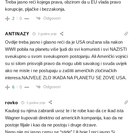
Treba jasno reći kojega prava, obzirom da u EU vlada pravo
korupcije, pljačke i bezzakonja.
Odgovori
2
0
ANTINAZY
3 godine prije
Ovdije treba jasno i glasno reći da je USA oružana sila nakon
WWII pobila na planetu više ljudi do svi komunisti i svi NAZISTI
sveukupno u svom sveukupnom postojanju. Ali Američki vojnici
su si silom prisvojili pravo da mogu ubiti savakog i svuda uvijek
ako ne misle i ne postupaju u zaštiti američkih zločinačkih
interesa.NAJVELE ZLO IKADA NA PLANETU SE ZOVE USA.
Odgovori
6
0
rovko
3 godine prije
Kauboji su njima zabranili uvoz te i te robe kao da ce ikad ista
Wagner kupovati direktno od americkih kompanija, kao da ne
postoje filjale i kao da ne postoju i druge drzave.
Nego nije mi jasno cemu se “stide” [ ili boje ] reci javno Sj.