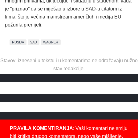
mnogim prilikama, uključujući i situaciju u studenom, kada
je “priznao” da se miješao u izbore u SAD-u citatom iz
filma, što je većina mainstream američkih i medija EU
požurila prenijeti.
RUSIJA
SAD
WAGNER
Stavovi izneseni u tekstu i u komentarima ne odražavaju nužno
stav redakcije.
PRAVILA KOMENTIRANJA
: Vaši komentari ne smiju
biti kritika drugog komentatora, nego vaše mišljenje,