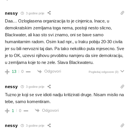
nessy
3 godine prije
Daa… Ozloglasena organizacija to je cinjenica. Inace, u
demokratskim zemljama toga nema, postoji nesto slicno,
Blackwater, ali kao sto svi znamo, oni se bave samo
humanitarnim radom. Osim kad npr., u Iraku pobiju 20-30 civila
jer su bili nervozni taj dan. Pa tako nekoliko puta mjesecno. Sve
je to OK, uzevsi njihovu prvobitnu namjeru da sire demokraciju,
u zemljama koje to ne zele. Slava Blackwateru.
Odgovori
13
0
Pogledaj odgovore
(3)
nessy
3 godine prije
Tuzno je koji se sve idioti nadju kritizirati druge. Nisam mislio na
tebe, samo komentiram.
Odgovori
1
0
nessy
3 godine prije