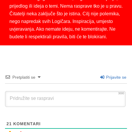
prijedlog ili ideja o temi. Nema rasprave tko je u pravu.
Čitatelji neka zaključe što je istina. Cilj nije polemika,
nego napredak svih Logičara. Inspiracija, umjesto
uvjeravanja. Ako nemate ideju, ne komentirajte. Ne
budete li respektirali pravila, biti će te blokirani.
Pretplatiti se
Prijavite se
3000
21
KOMENTARI