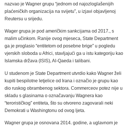
nazvao je Wagner grupu “jednom od najozloglašenijih
plaćeničkih organizacija na svijetu”, u izjavi objavljenoj
Reutersu u srijedu.
Wager grupa je pod američkim sankcijama od 2017., s
malim učinkom. Ranije ovog mjeseca, State Department
ga je proglasio “entitetom od posebne brige” u pogledu
vjerskih sloboda u Africi, stavljajući ga u istu kategoriju kao
Islamska država (ISIS), Al-Qaeda i talibani.
U studenom je State Department utvrdio kako Wagner želi
kupiti bespilotne letjelice od Irana i označio je grupu kao
dio ruskog obrambenog sektora. Commerceov potez nije u
skladu s glasinama o označavanju Wagnera kao
“terorističkog” entiteta, što su otvoreno zagovarali neki
Demokrati u Washingtonu od ovog ljeta.
Wagner grupa je osnovana 2014. godine, a uglavnom je