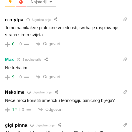
Najstariji
o-oiytpa
3 godine prije
To nema nikakve prakticne vrijednosti, svrha je raspirivanje
straha sirom svijeta
Odgovori
6
0
Max
3 godine prije
Ne treba im.
Odgovori
9
0
Nekoime
3 godine prije
Neće moći koristiti američku tehnologiju paničnog bijega?
Odgovori
12
0
gigi pinna
3 godine prije