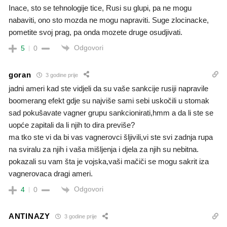
Inace, sto se tehnologije tice, Rusi su glupi, pa ne mogu
nabaviti, ono sto mozda ne mogu napraviti. Suge zlocinacke,
pometite svoj prag, pa onda mozete druge osudjivati.
Odgovori
5
0
goran
3 godine prije
jadni ameri kad ste vidjeli da su vaše sankcije rusiji napravile
boomerang efekt gdje su najviše sami sebi uskočili u stomak
sad pokušavate vagner grupu sankcionirati,hmm a da li ste se
uopće zapitali da li njih to dira previše?
ma tko ste vi da bi vas vagnerovci šljivili,vi ste svi zadnja rupa
na sviralu za njih i vaša mišljenja i djela za njih su nebitna.
pokazali su vam šta je vojska,vaši mačiči se mogu sakrit iza
vagnerovaca dragi ameri.
Odgovori
4
0
ANTINAZY
3 godine prije