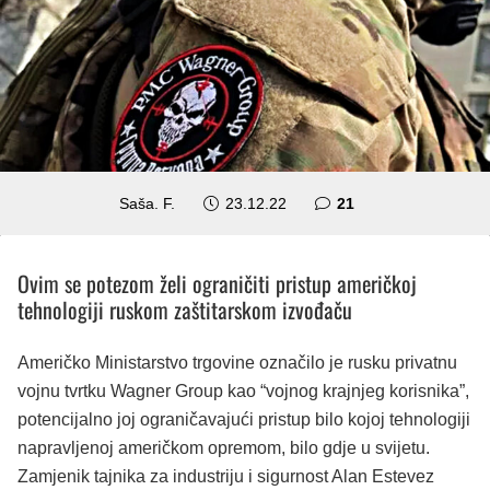
komentar
Saša. F.
23.12.22
21
Ovim se potezom želi ograničiti pristup američkoj
tehnologiji ruskom zaštitarskom izvođaču
Američko Ministarstvo trgovine označilo je rusku privatnu
vojnu tvrtku Wagner Group kao “vojnog krajnjeg korisnika”,
potencijalno joj ograničavajući pristup bilo kojoj tehnologiji
napravljenoj američkom opremom, bilo gdje u svijetu.
Zamjenik tajnika za industriju i sigurnost Alan Estevez