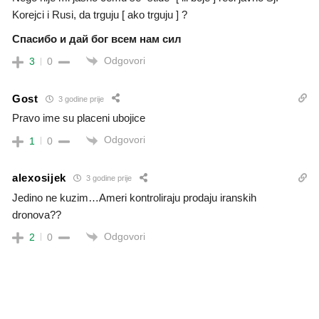
Korejci i Rusi, da trguju [ ako trguju ] ?
Спасибо и дай бог всем нам сил
Odgovori
3
0
Gost
3 godine prije
Pravo ime su placeni ubojice
Odgovori
1
0
alexosijek
3 godine prije
Jedino ne kuzim…Ameri kontroliraju prodaju iranskih
dronova??
Odgovori
2
0