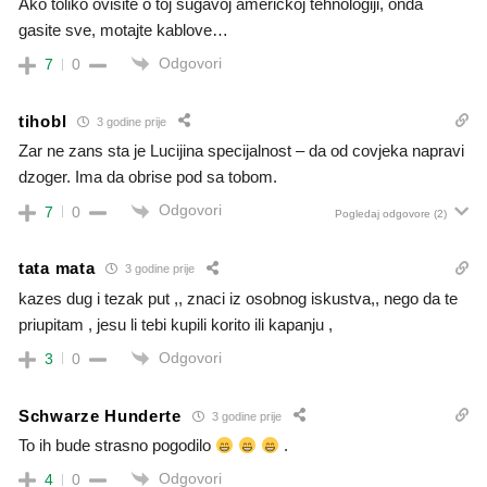
Ako toliko ovisite o toj šugavoj američkoj tehnologiji, onda
gasite sve, motajte kablove…
Odgovori
7
0
tihobl
3 godine prije
Zar ne zans sta je Lucijina specijalnost – da od covjeka napravi
dzoger. Ima da obrise pod sa tobom.
Odgovori
7
0
Pogledaj odgovore
(2)
tata mata
3 godine prije
kazes dug i tezak put ,, znaci iz osobnog iskustva,, nego da te
priupitam , jesu li tebi kupili korito ili kapanju ,
Odgovori
3
0
Schwarze Hunderte
3 godine prije
To ih bude strasno pogodilo
.
Odgovori
4
0