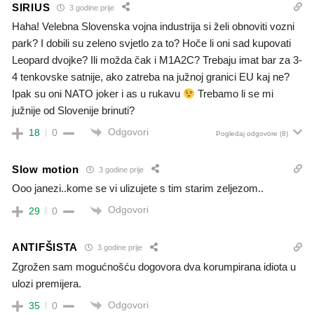
SIRIUS
3 godine prije
Haha! Velebna Slovenska vojna industrija si želi obnoviti vozni
park? I dobili su zeleno svjetlo za to? Hoče li oni sad kupovati
Leopard dvojke? Ili možda čak i M1A2C? Trebaju imat bar za 3-
4 tenkovske satnije, ako zatreba na južnoj granici EU kaj ne?
Ipak su oni NATO joker i as u rukavu
Trebamo li se mi
južnije od Slovenije brinuti?
Odgovori
18
0
Pogledaj odgovore
(8)
Slow motion
3 godine prije
Ooo janezi..kome se vi ulizujete s tim starim zeljezom..
Odgovori
29
0
ANTIFŠISTA
3 godine prije
Zgrožen sam mogućnošću dogovora dva korumpirana idiota u
ulozi premijera.
Odgovori
35
0