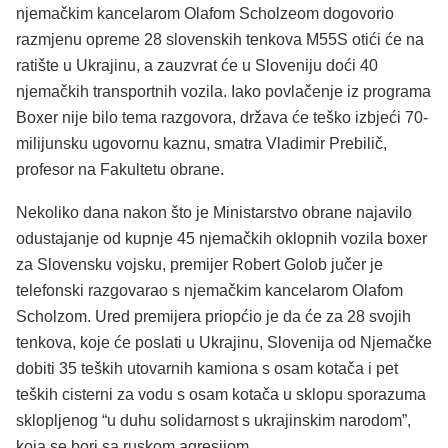
njemačkim kancelarom Olafom Scholzeom dogovorio
razmjenu opreme 28 slovenskih tenkova M55S otići će na
ratište u Ukrajinu, a zauzvrat će u Sloveniju doći 40
njemačkih transportnih vozila. Iako povlačenje iz programa
Boxer nije bilo tema razgovora, država će teško izbjeći 70-
milijunsku ugovornu kaznu, smatra Vladimir Prebilič,
profesor na Fakultetu obrane.
Nekoliko dana nakon što je Ministarstvo obrane najavilo
odustajanje od kupnje 45 njemačkih oklopnih vozila boxer
za Slovensku vojsku, premijer Robert Golob jučer je
telefonski razgovarao s njemačkim kancelarom Olafom
Scholzom. Ured premijera priopćio je da će za 28 svojih
tenkova, koje će poslati u Ukrajinu, Slovenija od Njemačke
dobiti 35 teških utovarnih kamiona s osam kotača i pet
teških cisterni za vodu s osam kotača u sklopu sporazuma
sklopljenog “u duhu solidarnost s ukrajinskim narodom”,
koja se bori sa ruskom agresijom.