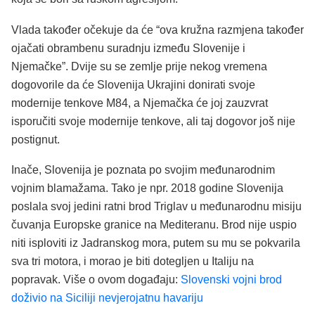
Vlada također očekuje da će “ova kružna razmjena također
ojačati obrambenu suradnju između Slovenije i
Njemačke”. Dvije su se zemlje prije nekog vremena
dogovorile da će Slovenija Ukrajini donirati svoje
modernije tenkove M84, a Njemačka će joj zauzvrat
isporučiti svoje modernije tenkove, ali taj dogovor još nije
postignut.
Inače, Slovenija je poznata po svojim međunarodnim
vojnim blamažama. Tako je npr. 2018 godine Slovenija
poslala svoj jedini ratni brod Triglav u međunarodnu misiju
čuvanja Europske granice na Mediteranu. Brod nije uspio
niti isploviti iz Jadranskog mora, putem su mu se pokvarila
sva tri motora, i morao je biti dotegljen u Italiju na
popravak. Više o ovom događaju:
Slovenski vojni brod
doživio na Siciliji nevjerojatnu havariju