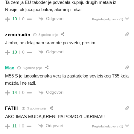
Ta zemlja EU također je povećala kupnju drugih metala iz
Rusije, uključujući bakar, aluminij i nikal.
Odgovori
10
0
Pogledaj odgovore
(1)
zemohudin
3 godine prije
Jimbo, ne delaj nam sramote po svetu, prosim.
Odgovori
19
0
Max
3 godine prije
M55 S je jugoslavenska verzija zastarjelog sovjetskog T55 koja
možda i ne radi.
Odgovori
14
0
FATIH
3 godine prije
AKO IMAS MUDA,KRENI PA POMOZI UKRIMA!!!
Odgovori
11
0
Pogledaj odgovore
(1)