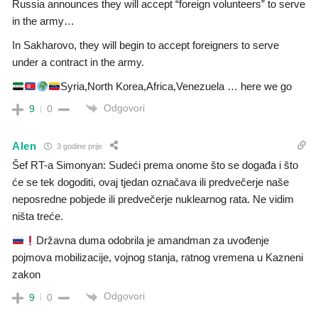
Russia announces they will accept “foreign volunteers” to serve
in the army…
In Sakharovo, they will begin to accept foreigners to serve
under a contract in the army.
Syria,North Korea,Africa,Venezuela … here we go
Odgovori
9
0
Alen
3 godine prije
Šef RT-a Simonyan: Sudeći prema onome što se događa i što
će se tek dogoditi, ovaj tjedan označava ili predvečerje naše
neposredne pobjede ili predvečerje nuklearnog rata. Ne vidim
ništa treće.
Državna duma odobrila je amandman za uvođenje
pojmova mobilizacije, vojnog stanja, ratnog vremena u Kazneni
zakon
Odgovori
9
0