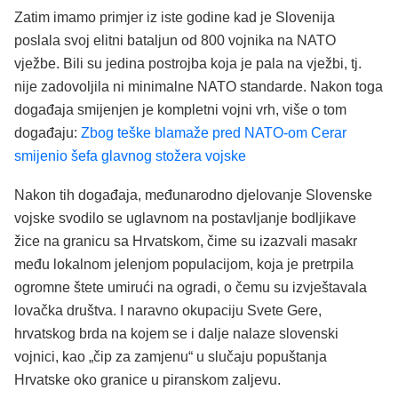
Zatim imamo primjer iz iste godine kad je Slovenija
poslala svoj elitni bataljun od 800 vojnika na NATO
vježbe. Bili su jedina postrojba koja je pala na vježbi, tj.
nije zadovoljila ni minimalne NATO standarde. Nakon toga
događaja smijenjen je kompletni vojni vrh, više o tom
događaju:
Zbog teške blamaže pred NATO-om Cerar
smijenio šefa glavnog stožera vojske
Nakon tih događaja, međunarodno djelovanje Slovenske
vojske svodilo se uglavnom na postavljanje bodljikave
žice na granicu sa Hrvatskom, čime su izazvali masakr
među lokalnom jelenjom populacijom, koja je pretrpila
ogromne štete umirući na ogradi, o čemu su izvještavala
lovačka društva. I naravno okupaciju Svete Gere,
hrvatskog brda na kojem se i dalje nalaze slovenski
vojnici, kao „čip za zamjenu“ u slučaju popuštanja
Hrvatske oko granice u piranskom zaljevu.