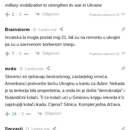
military mobilization to strengthen its war in Ukraine
Odgovori
1
0
Pogledaj odgovore
(2)
Brainstorm
3 godine prije
hrvatska bi mogla poslati mig-21. bili su na remontu u ukrajini
pa su u savrsenom borbenom stanju.
Odgovori
7
0
Pogledaj odgovore
(1)
mrdo
3 godine prije
Slovenci se rješavaju beskorisnog, zastarjelog smeća.
Amerikanci pretvoriše bivšu Ukrajinu u kantu za đubre. Nekada
je ta teritorija bila properitetna, a onda im je došla “demokratija” i
Nulandičini kolači. Ti će kolači ući u Ginisovu knjigu rekorda k’o
najskuplji kolači ikada. Cijena? Sitnica. Komplet jedna država.
Odgovori
14
0
Servacij
3 godine prije