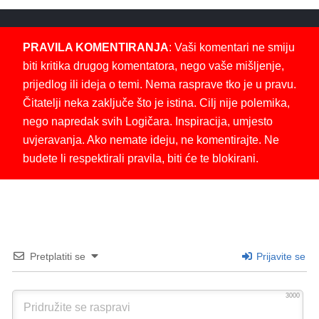
PRAVILA KOMENTIRANJA
: Vaši komentari ne smiju
biti kritika drugog komentatora, nego vaše mišljenje,
prijedlog ili ideja o temi. Nema rasprave tko je u pravu.
Čitatelji neka zaključe što je istina. Cilj nije polemika,
nego napredak svih Logičara. Inspiracija, umjesto
uvjeravanja. Ako nemate ideju, ne komentirajte. Ne
budete li respektirali pravila, biti će te blokirani.
Pretplatiti se
Prijavite se
3000