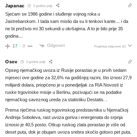
Japanac
3 godine prije
Sjećam se 1986 godine i sluđenje vojnog roka u
Jastrebarskom. I tada sam mislio da su ti tenkovi kante… i da
ne bi preživio mi 30 sekundi u okršajima. A to je bilo prije 35
godina…
Odgovori
17
0
Pogledaj odgovore
(2)
Osov
3 godine prije
Opseg njemačkog uvoza iz Rusije porastao je u prvih sedam
mjeseci ove godine za 32,6% na godišnjoj razini, što iznosi 27,9
milijardi dolara, priopćeno je u ponedjeljak za RIA Novosti iz
ruske trgovinske misije u Berlinu, pozivajući se na podatke
njemačkog saveznog ureda za statistiku Destatis. .
Prema riječima ruskog trgovinskog predstavnika u Njemačkoj
Andreja Soboleva, rast uvoza goriva i energenata do srpnja
iznosio je 40,5 posto. Otkup ruskog zlata porastao je više od
deset puta, dok je obujam uvoza srebra skočio gotovo pet puta.