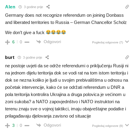
Alen
3 godine prije
Germany does not recognize referendum on joining Donbass
and liberated territories to Russia – German Chancellor Scholz
We don’t give a fuck
Odgovori
6
0
Pogledaj odgovore
(7)
burt
3 godine prije
ne postoje uvjeti da se održe referendumi o priključenju Rusiji ni
na jednom dijelu teritorija dok se vodi rat na tom istom teritoriju i
dok se nezna koliko je ljudi u svojim prebivalištima u odnosu na
početak intervencije, kako će se održati referendum u DNR a
pola teritorija kontrolira Ukrajina a druga polovica je većinom u
zoni sukoba? a NATO zapovjednštvo i NATO instruktori na
terenu znaju sve o vojnoj taktikci, imaju obajveštajne podatke i
prilagađavaju djelovanja zavisno od situacije
Odgovori
3
0
Pogledaj odgovore
(9)