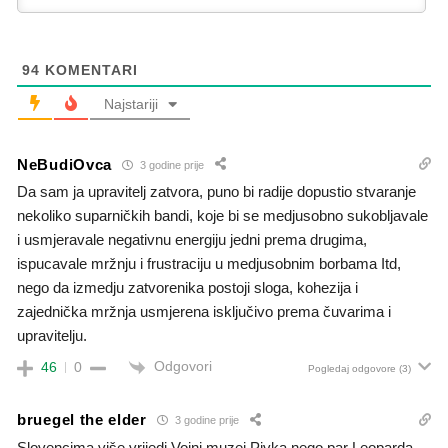
94
KOMENTARI
Najstariji
NeBudiOvca
3 godine prije
Da sam ja upravitelj zatvora, puno bi radije dopustio stvaranje
nekoliko suparničkih bandi, koje bi se medjusobno sukobljavale
i usmjeravale negativnu energiju jedni prema drugima,
ispucavale mržnju i frustraciju u medjusobnim borbama Itd,
nego da izmedju zatvorenika postoji sloga, kohezija i
zajednička mržnja usmjerena isključivo prema čuvarima i
upravitelju.
Odgovori
46
0
Pogledaj odgovore
(3)
bruegel the elder
3 godine prije
Slovencima više vrijedi Vojni muzej Pivka,nego par Leoparda