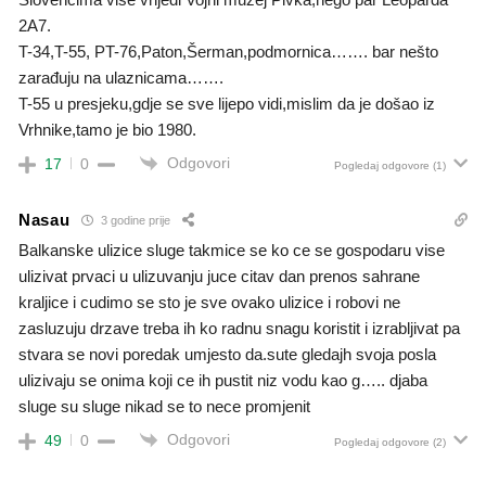
2A7.
T-34,T-55, PT-76,Paton,Šerman,podmornica……. bar nešto
zarađuju na ulaznicama…….
T-55 u presjeku,gdje se sve lijepo vidi,mislim da je došao iz
Vrhnike,tamo je bio 1980.
Odgovori
17
0
Pogledaj odgovore
(1)
Nasau
3 godine prije
Balkanske ulizice sluge takmice se ko ce se gospodaru vise
ulizivat prvaci u ulizuvanju juce citav dan prenos sahrane
kraljice i cudimo se sto je sve ovako ulizice i robovi ne
zasluzuju drzave treba ih ko radnu snagu koristit i izrabljivat pa
stvara se novi poredak umjesto da.sute gledajh svoja posla
ulizivaju se onima koji ce ih pustit niz vodu kao g….. djaba
sluge su sluge nikad se to nece promjenit
Odgovori
49
0
Pogledaj odgovore
(2)