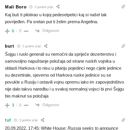
Mali Boro
3 godine prije
Kaj buš ti pilotirao u kojoj pedesetpetici kaj si našel tak
povrijeđen. Pa sretan put ti želim prema Angelina.
Odgovori
6
0
burt
3 godine prije
Šojgu i ruski generali su nemočni da spriječe dezerterstvo i
samovoljno napuštanje položaja od strane ruskih vojnika u
oblasti Harkova i to nisu u pitanju pojedinci nego cijele jedinice
su dezertirale, sjeverno od Harkova ruske jedinice su se
povukle u Rusiju i ostavili vojnu opremu iako im zapovjedništvo
nije dalo takvu naredbu i u svakoj normalnoj vojsci bi prvi Šojgu
bio maknut sa položaja
Odgovori
3
0
tuf
3 godine prije
20.09.2022, 17:45: White House:
Russia seeks to announce