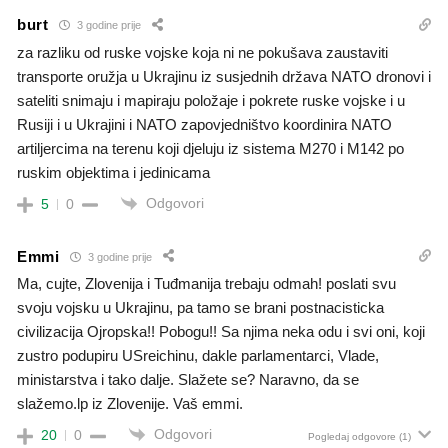
burt
3 godine prije
za razliku od ruske vojske koja ni ne pokušava zaustaviti
transporte oružja u Ukrajinu iz susjednih država NATO dronovi i
sateliti snimaju i mapiraju položaje i pokrete ruske vojske i u
Rusiji i u Ukrajini i NATO zapovjedništvo koordinira NATO
artiljercima na terenu koji djeluju iz sistema M270 i M142 po
ruskim objektima i jedinicama
Odgovori
5
0
Emmi
3 godine prije
Ma, cujte, Zlovenija i Tuđmanija trebaju odmah! poslati svu
svoju vojsku u Ukrajinu, pa tamo se brani postnacisticka
civilizacija Ojropska!! Pobogu!! Sa njima neka odu i svi oni, koji
zustro podupiru USreichinu, dakle parlamentarci, Vlade,
ministarstva i tako dalje. Slažete se? Naravno, da se
slažemo.lp iz Zlovenije. Vaš emmi.
Odgovori
20
0
Pogledaj odgovore
(1)