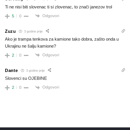
Ti ne nisi biti slovenac ti si zlovenac, to znači janezov trol
Odgovori
5
0
Zuzu
3 godine prije
Ako je trampa tenkova za kamione tako dobra, zašto onda u
Ukrajinu ne šalju kamione?
Odgovori
2
0
Dante
3 godine prije
Slovenci su OJEBINE
Odgovori
2
0