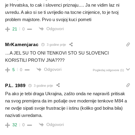
je Hrvatska, to cak i slovenci priznaju…. Ja ne vidim laz ni
uvredu. A ako si se ti uvrijedio na tocne cinjenice, to je tvoj
problem majstore. Prvo u svojoj kuci pometi
Odgovori
21
0
MrKamenjarac
3 godine prije
…A JEL SU TO ONI TENKOVI STO SU SLOVENCI
KORISTILI PROTIV JNA????
Odgovori
5
0
Pogledaj odgovore
(1)
P.L. 1989
3 godine prije
Pa ako je tebi draga Ukrajina, zašto onda ne napraviš pritisak
na svog premijera da im pošalje ove modernije tenkove M84 a
ne ovdje sipati svoje frustracije i istinu (koliko god bolna bila)
nazivati uvredama.
Odgovori
32
0