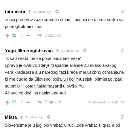
tata mata
3 godine prije
znaci parneri izvoze smece i otpad ,i busaju se u prsa koliko su
pomogli ukraincima
Odgovori
23
0
Yugo 45neregistrovan
3 godine prije
“a kad nesta me’ze poče priča bez veze”
upravo je ovakvo stanje “zapadne alianse”,tu svako svakog
vara,krade,laže a u naredboj fazi kreće međusobno otimanje,ne
bi me čudilo da Sljovenci pošalju i koji muzejski primjerak ,ipak
su oni bili i ostali najnamazaniji u bivšoj Yu.
Ali sve će doći na naplat kad-tad
Odgovori
23
0
Pogledaj odgovore
(3)
Mlata
3 godine prije
Slovencima je u jugi bio vrabac u ruci..ode vrabac u qrac a od