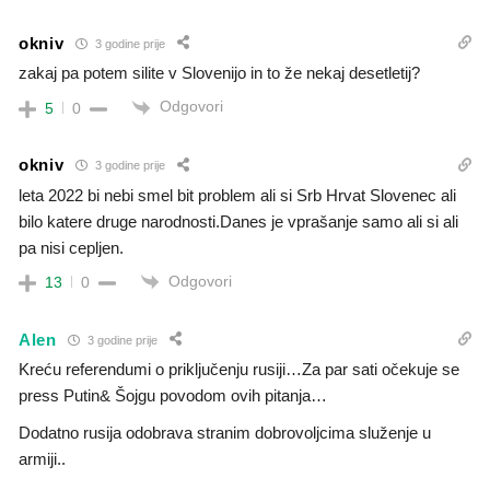
okniv
3 godine prije
zakaj pa potem silite v Slovenijo in to že nekaj desetletij?
Odgovori
5
0
okniv
3 godine prije
leta 2022 bi nebi smel bit problem ali si Srb Hrvat Slovenec ali
bilo katere druge narodnosti.Danes je vprašanje samo ali si ali
pa nisi cepljen.
Odgovori
13
0
Alen
3 godine prije
Kreću referendumi o priključenju rusiji…Za par sati očekuje se
press Putin& Šojgu povodom ovih pitanja…
Dodatno rusija odobrava stranim dobrovoljcima služenje u
armiji..