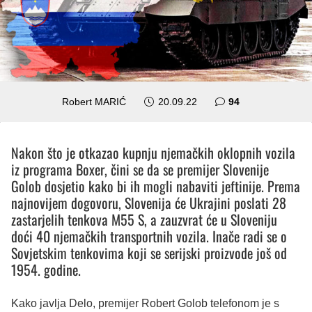
komentara
Robert MARIĆ
20.09.22
94
Nakon što je otkazao kupnju njemačkih oklopnih vozila
iz programa Boxer, čini se da se premijer Slovenije
Golob dosjetio kako bi ih mogli nabaviti jeftinije. Prema
najnovijem dogovoru, Slovenija će Ukrajini poslati 28
zastarjelih tenkova M55 S, a zauzvrat će u Sloveniju
doći 40 njemačkih transportnih vozila. Inače radi se o
Sovjetskim tenkovima koji se serijski proizvode još od
1954. godine.
Kako javlja Delo, premijer Robert Golob telefonom je s