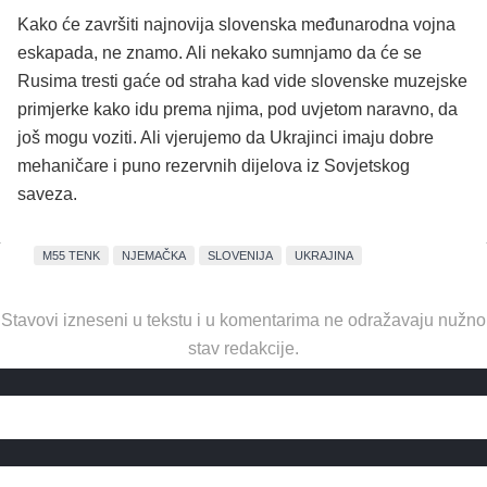
Kako će završiti najnovija slovenska međunarodna vojna
eskapada, ne znamo. Ali nekako sumnjamo da će se
Rusima tresti gaće od straha kad vide slovenske muzejske
primjerke kako idu prema njima, pod uvjetom naravno, da
još mogu voziti. Ali vjerujemo da Ukrajinci imaju dobre
mehaničare i puno rezervnih dijelova iz Sovjetskog
saveza.
M55 TENK
NJEMAČKA
SLOVENIJA
UKRAJINA
Stavovi izneseni u tekstu i u komentarima ne odražavaju nužno
stav redakcije.