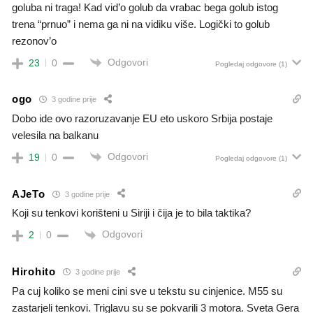
goluba ni traga! Kad vid’o golub da vrabac bega golub istog
trena “prnuo” i nema ga ni na vidiku više. Logički to golub
rezonov’o
Odgovori
23
0
Pogledaj odgovore
(1)
ogo
3 godine prije
Dobo ide ovo razoruzavanje EU eto uskoro Srbija postaje
velesila na balkanu
Odgovori
19
0
Pogledaj odgovore
(1)
AJeTo
3 godine prije
Koji su tenkovi korišteni u Siriji i čija je to bila taktika?
Odgovori
2
0
Hirohito
3 godine prije
Pa cuj koliko se meni cini sve u tekstu su cinjenice. M55 su
zastarjeli tenkovi. Triglavu su se pokvarili 3 motora. Sveta Gera