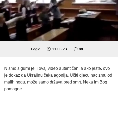
komentara
Logic
11.06.23
88
Nismo sigurni je li ovaj video autentičan, a ako jeste, ovo
je dokaz da Ukrajinu čeka agonija. Učiti djecu nacizmu od
malih nogu, može samo država pred smrt. Neka im Bog
pomogne.