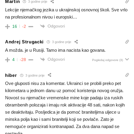
Martin
3 godine prije
Lekcije njemačkog jezika u ukrajinskoj osnovnoj školi. Sve vrlo
na profesionalnom nivou i europski…
Odgovori
16
-2
Andrej Strugacki
3 godine prije
A možda. je u Rusiji. Tamo ima nacista kao govana.
Odgovori
4
-28
Pogledaj odgovore
(3)
hiber
3 godine prije
Ove gluposti nisu za komentar. Ukrainci se probili preko pet
kilometara u jednom danu uz pomoć koristenja novog oružja.
Novost su njemačke vremenske mine koje padaju iza ruskih
obrambenih polozaja i imaju rok aktivacije 48 sati, nakon kojih
se deaktivitaju. Posljedica je da pomoć braniteljima uljece u
minska polja kao i sami branitelji koji se povlače. Zato je
nemoguće organizirati kontranapad. Za dva dana napad se
nastavlja.