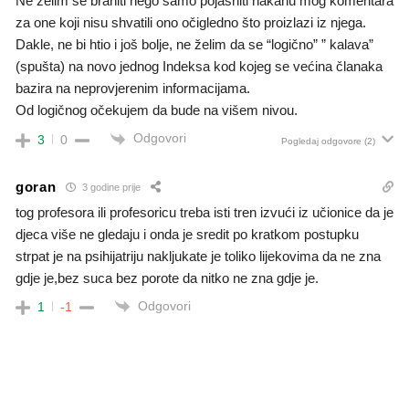
Ne želim se braniti nego samo pojasniti nakanu mog komentara
za one koji nisu shvatili ono očigledno što proizlazi iz njega.
Dakle, ne bi htio i još bolje, ne želim da se “logično” ” kalava”
(spušta) na novo jednog Indeksa kod kojeg se većina članaka
bazira na neprovjerenim informacijama.
Od logičnog očekujem da bude na višem nivou.
Odgovori
3
0
Pogledaj odgovore
(2)
goran
3 godine prije
tog profesora ili profesoricu treba isti tren izvući iz učionice da je
djeca više ne gledaju i onda je sredit po kratkom postupku
strpat je na psihijatriju nakljukate je toliko lijekovima da ne zna
gdje je,bez suca bez porote da nitko ne zna gdje je.
Odgovori
1
-1