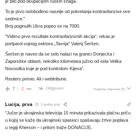
je bilo pod okupacijom ruskih snaga.
To je prvo oslobođeno naselje od pokretanja kontraofanzive ove
sedmice.”
Broj poginulih Ukra popeo se na 7000.
“Vidimo prve rezultate kontraofanzivnih akcija“, rekao je
portparol vojnog sektora „Tavrija“ Valerij Šeršen.
Šeršen je naveo da se selo nalazi na granici Donjecka i
Zaporoške oblasti, nekoliko kilometara južno od sela Velika
Novosilka koje je pod kontrolom Kijeva”.
Reuters prenio. Ali i webtribune.
Odgovori
7
-2
Pogledaj odgovore
(5)
Lucija, prva
3 godine prije
“Jučer je ukrajinska televizija 15 minuta prikazivala plačnu priču
u kojoj se kaže da ukrajinski spasioci spašavaju žrtve poplava
u regiji Kherson – i pritom traže DONACIJE.