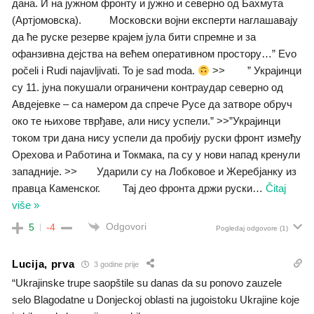
дана. И на јужном фронту и јужно и северно од Бахмута
(Артјомовска). Московски војни експерти наглашавају
да ће руске резерве крајем јула бити спремне и за
офанзивна дејства на већем оперативном простору…” Evo
počeli i Rudi najavljivati. To je sad moda.
>> ” Украјинци
су 11. јуна покушали ограничени контраудар северно од
Авдејевке – са намером да спрече Русе да затворе обруч
око те њихове тврђаве, али нису успели.” >>”Украјинци
током три дана нису успели да пробију руски фронт између
Орехова и Работина и Токмака, па су у нови напад кренули
западније. >> Ударили су на Лобковое и Жеребјанку из
правца Каменског. Тај део фронта држи руски
…
Čitaj
više »
Odgovori
5
-4
Pogledaj odgovore
(1)
Lucija, prva
3 godine prije
“Ukrajinske trupe saopštile su danas da su ponovo zauzele
selo Blagodatne u Donjeckoj oblasti na jugoistoku Ukrajine koje