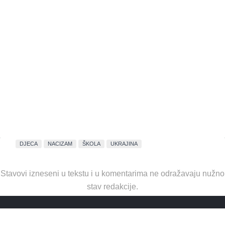
DJECA
NACIZAM
ŠKOLA
UKRAJINA
Stavovi izneseni u tekstu i u komentarima ne odražavaju nužno
stav redakcije.