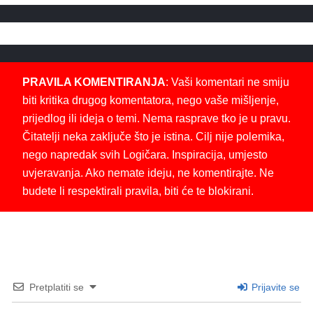
PRAVILA KOMENTIRANJA
: Vaši komentari ne smiju
biti kritika drugog komentatora, nego vaše mišljenje,
prijedlog ili ideja o temi. Nema rasprave tko je u pravu.
Čitatelji neka zaključe što je istina. Cilj nije polemika,
nego napredak svih Logičara. Inspiracija, umjesto
uvjeravanja. Ako nemate ideju, ne komentirajte. Ne
budete li respektirali pravila, biti će te blokirani.
Pretplatiti se
Prijavite se