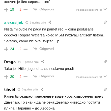
злочин је био сиромаштво”
Odgovori
19
-2
Pogledaj odgovore
(4)
alexosijek
3 godine prije
Ništa mi ovdje ne pada na pamet reći – osim poslušajte
odgovor Rogera Watersa kojeg MSM nazivaju antisemitistom…
Stvarno, kamo ide ovaj svijet?…lp
Odgovori
24
-2
Drago
3 godine prije
Tako je i Hitler jugend pa su neslavno prosli
Odgovori
20
-2
Pogledaj odgovore
(1)
tihobl
3 godine prije
Кијев блокирао пражњење воде кроз хидроелектрану
Дњепар.
То значи да ће река Дњепар низводно постати
плића. Наравно – до Херсона.