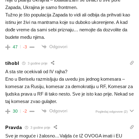
Zapada, Ukrajina je samo frontmen.
Tužno je što populacija Zapada to vidi ali odbija da prihvati kao
istinu jer živi na mantrama koje su duboko ukorenjene. A kad
dođe vreme da sami sebi priznaju… nemojte da dozvolite da
budete među njima.
Odgovori
47
-3
tihobl
3 godine prije
A sta ste ocekivali od IV rajha?
Eno u Beriselu razmisljuju da uvedu jos jednog komesara –
komesar za Rusiju, komesar za demokratiju u RF, Komesar za
ljudska prava u RF ili tako nesto. Sve je isto kao prije. Nekad se
taj komesar zvao gulajter.
Odgovori
30
-2
Pogledaj odgovore
(2)
Pravda
3 godine prije
Sve je moguće i žalosno…Valjda će IZ OVOGA imati i EU