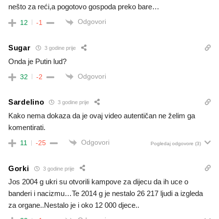
nešto za reći,a pogotovo gospoda preko bare…
Odgovori
12
-1
Sugar
3 godine prije
Onda je Putin lud?
Odgovori
32
-2
Sardelino
3 godine prije
Kako nema dokaza da je ovaj video autentičan ne želim ga
komentirati.
Odgovori
11
-25
Pogledaj odgovore
(3)
Gorki
3 godine prije
Jos 2004 g ukri su otvorili kampove za dijecu da ih uce o
banderi i nacizmu…Te 2014 g je nestalo 26 217 ljudi a izgleda
za organe..Nestalo je i oko 12 000 djece..