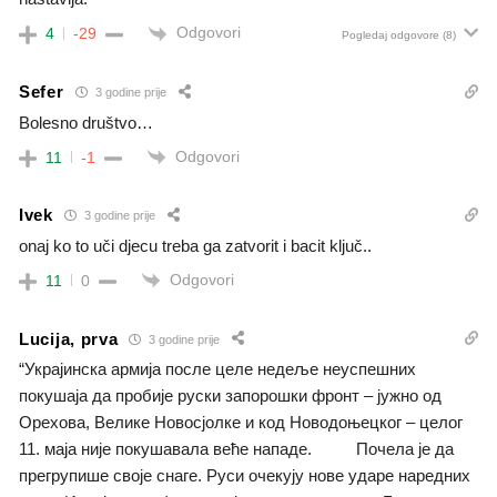
Odgovori
4
-29
Pogledaj odgovore
(8)
Sefer
3 godine prije
Bolesno društvo…
Odgovori
11
-1
Ivek
3 godine prije
onaj ko to uči djecu treba ga zatvorit i bacit ključ..
Odgovori
11
0
Lucija, prva
3 godine prije
“Украјинска армија после целе недеље неуспешних
покушаја да пробије руски запорошки фронт – јужно од
Орехова, Велике Новосјолке и код Новодоњецког – целог
11. маја није покушавала веће нападе. Почела је да
прегрупише своје снаге. Руси очекују нове ударе наредних