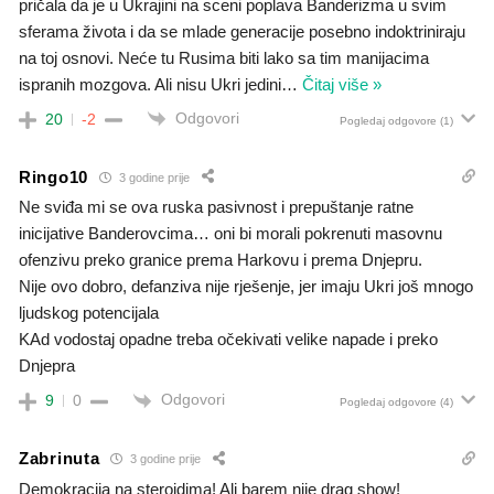
pričala da je u Ukrajini na sceni poplava Banderizma u svim
sferama života i da se mlade generacije posebno indoktriniraju
na toj osnovi. Neće tu Rusima biti lako sa tim manijacima
ispranih mozgova. Ali nisu Ukri jedini
…
Čitaj više »
Odgovori
20
-2
Pogledaj odgovore
(1)
Ringo10
3 godine prije
Ne sviđa mi se ova ruska pasivnost i prepuštanje ratne
inicijative Banderovcima… oni bi morali pokrenuti masovnu
ofenzivu preko granice prema Harkovu i prema Dnjepru.
Nije ovo dobro, defanziva nije rješenje, jer imaju Ukri još mnogo
ljudskog potencijala
KAd vodostaj opadne treba očekivati velike napade i preko
Dnjepra
Odgovori
9
0
Pogledaj odgovore
(4)
Zabrinuta
3 godine prije
Demokracija na steroidima! Ali barem nije drag show!