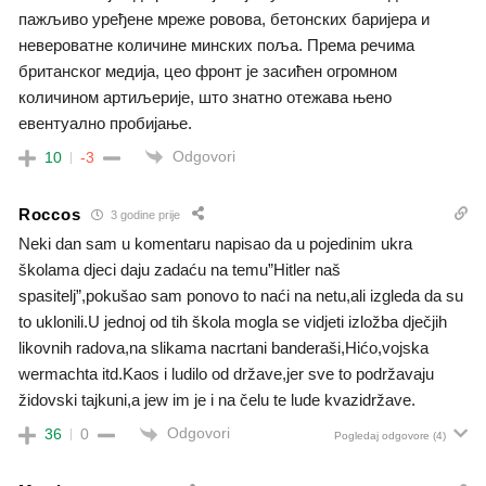
пажљиво уређене мреже ровова, бетонских баријера и
невероватне количине минских поља. Према речима
британског медија, цео фронт је засићен огромном
количином артиљерије, што знатно отежава њено
евентуално пробијање.
Odgovori
10
-3
Roccos
3 godine prije
Neki dan sam u komentaru napisao da u pojedinim ukra
školama djeci daju zadaću na temu”Hitler naš
spasitelj”,pokušao sam ponovo to naći na netu,ali izgleda da su
to uklonili.U jednoj od tih škola mogla se vidjeti izložba dječjih
likovnih radova,na slikama nacrtani banderaši,Hićo,vojska
wermachta itd.Kaos i ludilo od države,jer sve to podržavaju
židovski tajkuni,a jew im je i na čelu te lude kvazidržave.
Odgovori
36
0
Pogledaj odgovore
(4)