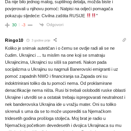
Da nije bilo jednog malog, suptilnog detalja, možda biste i
povjerovali u njihovu pomoć: Natpisi na odjeći pomagača
pokazuju sljedeće: Civilna zaštita RUSIJE
”
Odgovori
30
-3
Ringo10
3 godine prije
Koliko je snimak autetičan i o čemu se ovdje radi ali se ne
čudim. Ukrajinci … tu mislim na one koji se smatraju
Ukrajincima, Ukrajinci su sišli sa pameti. Nakon pada
socijalizma u Ukrajinu su nagrnuli Banerovski emigranti i uz
pomoć zapadnih NWO i financiranja sa Zapada oni su
indoktrinirani toliko da tu pomoći nema. Od proklamirane
denacifikacije nema ništa. Rusi bi trebali osloboditi ruske oblasti
Ukrajine i utvrditi se a ostatak trebaju ispregovarati neutralnost i
nek banderovska Ukrajina ide u vražju mater. Oni su toliko
skrenuli s uma da se to može usporediti sa Njemačkom
tridesetih godina prošloga stoljeća. Moj brat je radio u
Njemačkoj početkom devedesetih i dvojica Ukrajinaca su mu