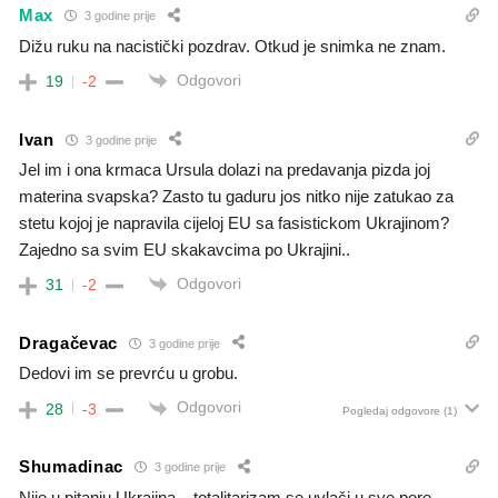
Max
3 godine prije
Dižu ruku na nacistički pozdrav. Otkud je snimka ne znam.
Odgovori
19
-2
Ivan
3 godine prije
Jel im i ona krmaca Ursula dolazi na predavanja pizda joj
materina svapska? Zasto tu gaduru jos nitko nije zatukao za
stetu kojoj je napravila cijeloj EU sa fasistickom Ukrajinom?
Zajedno sa svim EU skakavcima po Ukrajini..
Odgovori
31
-2
Dragačevac
3 godine prije
Dedovi im se prevrću u grobu.
Odgovori
28
-3
Pogledaj odgovore
(1)
Shumadinac
3 godine prije
Nije u pitanju Ukrajina – totalitarizam se uvlači u sve pore