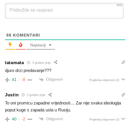
3000
88
KOMENTARI
Najstariji
tatamata
3 godine prije
djuro drzi predavanje???
Odgovori
41
-8
Pogledaj odgovore
(2)
Justin
3 godine prije
To oni promicu zapadne vrijednosti… Zar nije svaka ideologija
poput kuge s zapada usla u Rusiju.
Odgovori
40
-2
Pogledaj odgovore
(2)