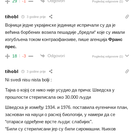
Odgovori
29
-1
Pogledaj odgovore
(1)
tihobl
3 godine prije
Војници једне украјинске јединице испричали су да је
већина борбених возила пешадије „бредли“ које су имали
изгубљена током контраофанзиве, пише агенција
Франс
прес.
Odgovori
18
-3
Pogledaj odgovore
(1)
tihobl
3 godine prije
Ni svedi nisu nista bolji :
Тајна о којој се нико није усудио да прича: Шведска у
прошлости стерилисала око 30.000 људи
Шведска је између 1934. и 1976. поставила еугенички план,
заснован на науци о расној биологији, у намери да се
“отараси одређене врсте људи: слабијих”.
“Били су стерилисани јер су били сиромашни. Њихов