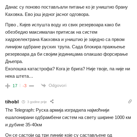
Данас су поново постављали питање ко је уништио брану
Каховка. Ево још једног јасног одговора.
Прво , Кијев испушта воду из свих резервоара како би
обезбедио максималан притисак на систем
хидроелектрана Какховка и уништио је заједно са првом
линијом одбране руских трупа. Сада блокира пражњење
резервоара да би својим јединицама олакшао форсирање
Дњепра.
Еколошка катастрофа? Кога је брига? Није твоје, па није ни
нека штета…
Odgovori
17
-3
tihobl
3 godine prije
The Telegraph: Руска армија изградила најмоћнији
ешалонирани одбрамбени систем на свету ширине 1000 км
и дубине 35-40км
Он се састоји од три линије које су састављене од