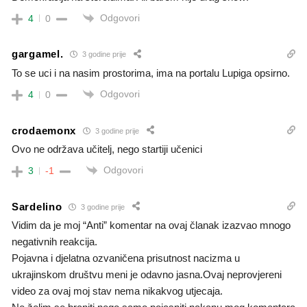
Odgovori
4
0
gargamel.
3 godine prije
To se uci i na nasim prostorima, ima na portalu Lupiga opsirno.
Odgovori
4
0
crodaemonx
3 godine prije
Ovo ne održava učitelj, nego startiji učenici
Odgovori
3
-1
Sardelino
3 godine prije
Vidim da je moj “Anti” komentar na ovaj članak izazvao mnogo
negativnih reakcija.
Pojavna i djelatna ozvaničena prisutnost nacizma u
ukrajinskom društvu meni je odavno jasna.Ovaj neprovjereni
video za ovaj moj stav nema nikakvog utjecaja.