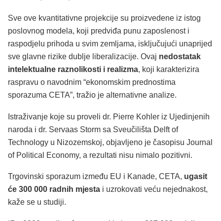
Sve ove kvantitativne projekcije su proizvedene iz istog
poslovnog modela, koji predviđa punu zaposlenost i
raspodjelu prihoda u svim zemljama, isključujući unaprijed
sve glavne rizike dublje liberalizacije. Ovaj
nedostatak
intelektualne raznolikosti i realizma
, koji karakterizira
raspravu o navodnim “ekonomskim prednostima
sporazuma CETA”, tražio je alternativne analize.
Istraživanje koje su proveli dr. Pierre Kohler iz Ujedinjenih
naroda i dr. Servaas Storm sa Sveučilišta Delft of
Technology u Nizozemskoj, objavljeno je časopisu Journal
of Political Economy, a rezultati nisu nimalo pozitivni.
Trgovinski sporazum između EU i Kanade, CETA,
ugasit
će 300 000 radnih mjesta
i uzrokovati veću nejednakost,
kaže se u studiji.