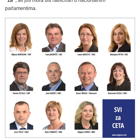
“za”
, ali još mora biti ratificiran u nacionalnim
parlamentima.