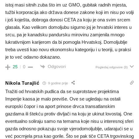
istoj masi sitnih zuba što im uz GMO, gubitak radnih mjesta,
tužbi korporacija ako država donese zakone koji im nisu po volji
i još koješta, dobroga donosi CETA za koju je ona svim srcem
glasala. Kao velikom domoljubu sigurno joj je hrvatski interes u
srcu, pa je kanadsku pandursku mirovinu zamjenila mnogo
lukrativnijom karijerom da bi pomogla Hrvatskoj. Domoljublje
treba uvesti kao novu ekonomsku kategoriju i u teoriji, u praksi
je to već odavno dokazano.
Odgovori
25
0
Pogledaj odgovore
(3)
Nikola Turajlić
9 godine prije
Tražiti od hrvatskih pudlica da se suprotstave projektima
Imperije kaosa je malo previše. Ove se ugledaju na ostali
europski čopor i na aport prinose drvca transatlanskim
gazdama ili štekću protiv divljači na koju je ukinut lovostaj. One
eventualno soliraju samo na temama koje nisu u interesnoj sferi
gazda odnosno pokazuju svoje vjerodomoljublje, udarajući se u
već pocrnjela prsa kao gorile. Što se pak tiče CETA trgovinskog