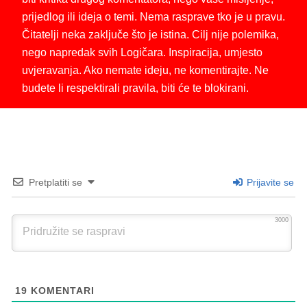
prijedlog ili ideja o temi. Nema rasprave tko je u pravu.
Čitatelji neka zaključe što je istina. Cilj nije polemika,
nego napredak svih Logičara. Inspiracija, umjesto
uvjeravanja. Ako nemate ideju, ne komentirajte. Ne
budete li respektirali pravila, biti će te blokirani.
Pretplatiti se
Prijavite se
3000
19
KOMENTARI