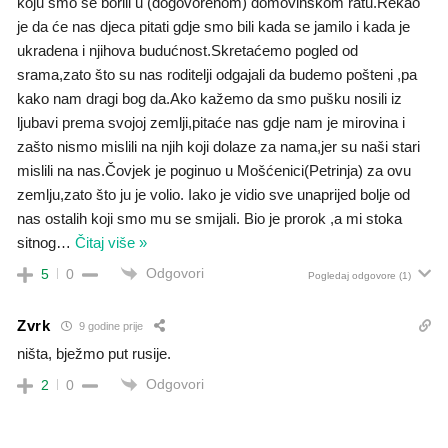
koju smo se borili u (dogovorenom) domovinskom ratu.Rekao
je da će nas djeca pitati gdje smo bili kada se jamilo i kada je
ukradena i njihova budućnost.Skretaćemo pogled od
srama,zato što su nas roditelji odgajali da budemo pošteni ,pa
kako nam dragi bog da.Ako kažemo da smo pušku nosili iz
ljubavi prema svojoj zemlji,pitaće nas gdje nam je mirovina i
zašto nismo mislili na njih koji dolaze za nama,jer su naši stari
mislili na nas.Čovjek je poginuo u Mošćenici(Petrinja) za ovu
zemlju,zato što ju je volio. Iako je vidio sve unaprijed bolje od
nas ostalih koji smo mu se smijali. Bio je prorok ,a mi stoka
sitnog
…
Čitaj više »
Odgovori
5
0
Pogledaj odgovore
(1)
Zvrk
9 godine prije
ništa, bježmo put rusije.
Odgovori
2
0