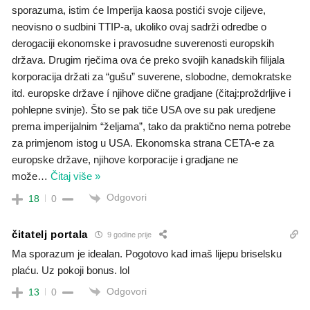
sporazuma, istim će Imperija kaosa postići svoje ciljeve,
neovisno o sudbini TTIP-a, ukoliko ovaj sadrži odredbe o
derogaciji ekonomske i pravosudne suverenosti europskih
država. Drugim rječima ova će preko svojih kanadskih filijala
korporacija držati za “gušu” suverene, slobodne, demokratske
itd. europske države í njihove dične gradjane (čitaj:proždrljive i
pohlepne svinje). Što se pak tiče USA ove su pak uredjene
prema imperijalnim “željama”, tako da praktično nema potrebe
za primjenom istog u USA. Ekonomska strana CETA-e za
europske države, njihove korporacije i gradjane ne
može
…
Čitaj više »
Odgovori
18
0
čitatelj portala
9 godine prije
Ma sporazum je idealan. Pogotovo kad imaš lijepu briselsku
plaću. Uz pokoji bonus. lol
Odgovori
13
0