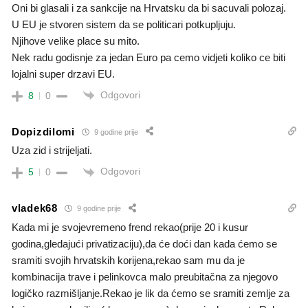
Oni bi glasali i za sankcije na Hrvatsku da bi sacuvali polozaj.
U EU je stvoren sistem da se politicari potkupljuju.
Njihove velike place su mito.
Nek radu godisnje za jedan Euro pa cemo vidjeti koliko ce biti
lojalni super drzavi EU.
Odgovori
8
0
Dopizdilomi
9 godine prije
Uza zid i strijeljati.
Odgovori
5
0
vladek68
9 godine prije
Kada mi je svojevremeno frend rekao(prije 20 i kusur
godina,gledajući privatizaciju),da će doći dan kada ćemo se
sramiti svojih hrvatskih korijena,rekao sam mu da je
kombinacija trave i pelinkovca malo preubitačna za njegovo
logičko razmišljanje.Rekao je lik da ćemo se sramiti zemlje za