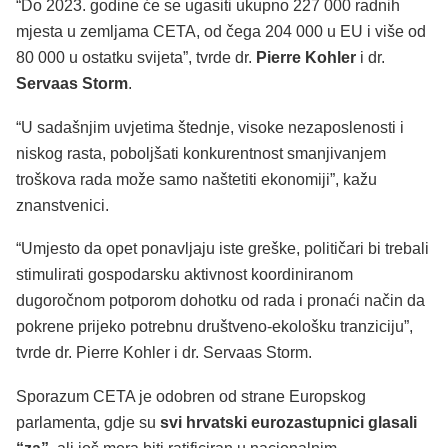
“Do 2023. godine će se ugasiti ukupno 227 000 radnih
mjesta u zemljama CETA, od čega 204 000 u EU i više od
80 000 u ostatku svijeta”, tvrde dr.
Pierre Kohler
i dr.
Servaas Storm
.
“U sadašnjim uvjetima štednje, visoke nezaposlenosti i
niskog rasta, poboljšati konkurentnost smanjivanjem
troškova rada može samo naštetiti ekonomiji”, kažu
znanstvenici.
“Umjesto da opet ponavljaju iste greške, političari bi trebali
stimulirati gospodarsku aktivnost koordiniranom
dugoročnom potporom dohotku od rada i pronaći način da
pokrene prijeko potrebnu društveno-ekološku tranziciju”,
tvrde dr. Pierre Kohler i dr. Servaas Storm.
Sporazum CETA je odobren od strane Europskog
parlamenta, gdje su
svi hrvatski eurozastupnici glasali