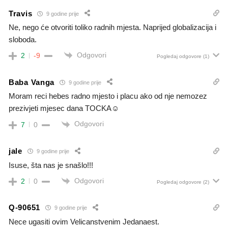
Travis
9 godine prije
Ne, nego će otvoriti toliko radnih mjesta. Naprijed globalizacija i
sloboda.
Odgovori
2
-9
Pogledaj odgovore
(1)
Baba Vanga
9 godine prije
Moram reci hebes radno mjesto i placu ako od nje nemozez
prezivjeti mjesec dana TOCKA☺
Odgovori
7
0
jale
9 godine prije
Isuse, šta nas je snašlo!!!
Odgovori
2
0
Pogledaj odgovore
(2)
Q-90651
9 godine prije
Nece ugasiti ovim Velicanstvenim Jedanaest.