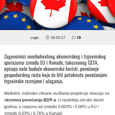
komentara
Logic
10.03.17
19
Zagovornici sveobuhvatnog ekonomskog i trgovinskog
sporazuma između EU i Kanade, takozvanog CETA,
opisuju naše buduće ekonomske koristi, povećanje
gospodarskog rasta koje će biti potaknuto povećanjem
trgovinske razmjene i ulaganja.
Međutim, naširoko citirane službene projekcije ukazuju na
s
kromna povećanja BDP-a
. U razdoblju od oko deset
godina, u rasponu od između 0,003% i 0,08% u EU i
između 0,03% i 0,76% u Kanadi.