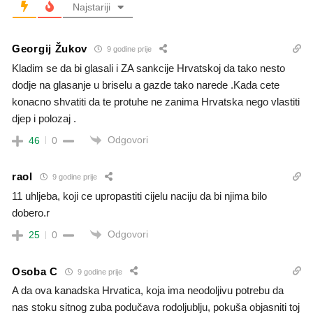
Najstariji
Georgij Žukov
9 godine prije
Kladim se da bi glasali i ZA sankcije Hrvatskoj da tako nesto
dodje na glasanje u briselu a gazde tako narede .Kada cete
konacno shvatiti da te protuhe ne zanima Hrvatska nego vlastiti
djep i polozaj .
Odgovori
46
0
raol
9 godine prije
11 uhljeba, koji ce upropastiti cijelu naciju da bi njima bilo
dobero.r
Odgovori
25
0
Osoba C
9 godine prije
A da ova kanadska Hrvatica, koja ima neodoljivu potrebu da
nas stoku sitnog zuba podučava rodoljublju, pokuša objasniti toj