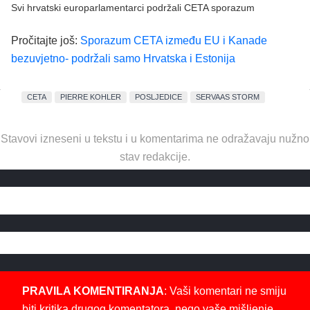
Svi hrvatski europarlamentarci podržali CETA sporazum
Pročitajte još:
Sporazum CETA između EU i Kanade
bezuvjetno- podržali samo Hrvatska i Estonija
CETA
PIERRE KOHLER
POSLJEDICE
SERVAAS STORM
Stavovi izneseni u tekstu i u komentarima ne odražavaju nužno
stav redakcije.
PRAVILA KOMENTIRANJA
: Vaši komentari ne smiju
biti kritika drugog komentatora, nego vaše mišljenje,