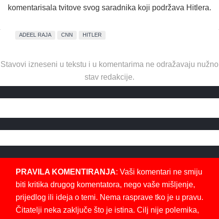
komentarisala tvitove svog saradnika koji podržava Hitlera.
ADEEL RAJA
CNN
HITLER
Stavovi izneseni u tekstu i u komentarima ne odražavaju nužno
stav redakcije.
PRAVILA KOMENTIRANJA
: Vaši komentari ne smiju
biti kritika drugog komentatora, nego vaše mišljenje,
prijedlog ili ideja o temi. Nema rasprave tko je u pravu.
Čitatelji neka zaključe što je istina. Cilj nije polemika,