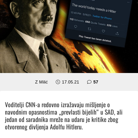
komentara
Z Milić
17.05.21
57
Voditelji CNN-a redovno izražavaju mišljenje o
navodnim opasnostima „prevlasti bijelih“ u SAD, ali
jedan od saradnika mreže na udaru je kritike zbog
otvorenog divljenja Adolfu Hitleru.