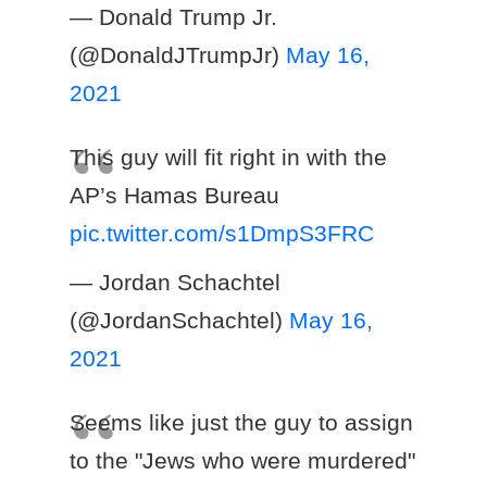
— Donald Trump Jr.
(@DonaldJTrumpJr)
May 16,
2021
This guy will fit right in with the
AP’s Hamas Bureau
pic.twitter.com/s1DmpS3FRC
— Jordan Schachtel
(@JordanSchachtel)
May 16,
2021
Seems like just the guy to assign
to the "Jews who were murdered"