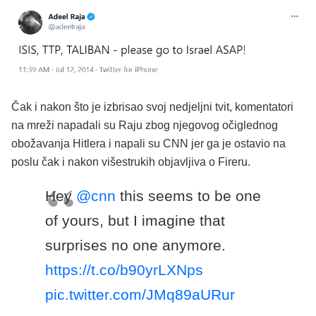
Čak i nakon što je izbrisao svoj nedjeljni tvit, komentatori
na mreži napadali su Raju zbog njegovog očiglednog
obožavanja Hitlera i napali su CNN jer ga je ostavio na
poslu čak i nakon višestrukih objavljiva o Fireru.
Hey
@cnn
this seems to be one
of yours, but I imagine that
surprises no one anymore.
https://t.co/b90yrLXNps
pic.twitter.com/JMq89aURur