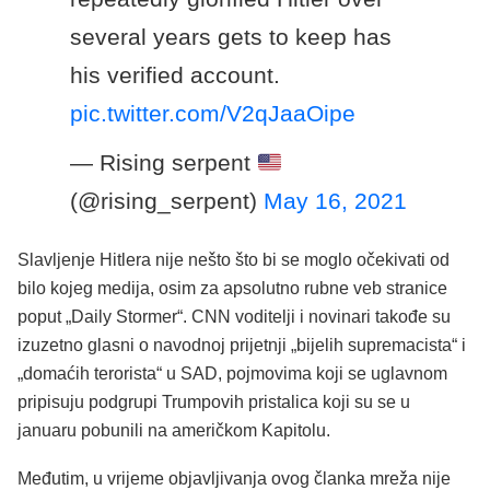
several years gets to keep has
his verified account.
pic.twitter.com/V2qJaaOipe
— Rising serpent
(@rising_serpent)
May 16, 2021
Slavljenje Hitlera nije nešto što bi se moglo očekivati od
bilo kojeg medija, osim za apsolutno rubne veb stranice
poput „Daily Stormer“. CNN voditelji i novinari takođe su
izuzetno glasni o navodnoj prijetnji „bijelih supremacista“ i
„domaćih terorista“ u SAD, pojmovima koji se uglavnom
pripisuju podgrupi Trumpovih pristalica koji su se u
januaru pobunili na američkom Kapitolu.
Međutim, u vrijeme objavljivanja ovog članka mreža nije