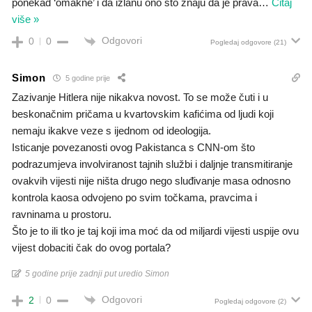
ponekad ‘omakne’ i da izlanu ono sto znaju da je prava
…
Čitaj
više »
Odgovori
0
0
Pogledaj odgovore
(21)
Simon
5 godine prije
Zazivanje Hitlera nije nikakva novost. To se može čuti i u
beskonačnim pričama u kvartovskim kafićima od ljudi koji
nemaju ikakve veze s ijednom od ideologija.
Isticanje povezanosti ovog Pakistanca s CNN-om što
podrazumjeva involviranost tajnih službi i daljnje transmitiranje
ovakvih vijesti nije ništa drugo nego sluđivanje masa odnosno
kontrola kaosa odvojeno po svim točkama, pravcima i
ravninama u prostoru.
Što je to ili tko je taj koji ima moć da od miljardi vijesti uspije ovu
vijest dobaciti čak do ovog portala?
5 godine prije zadnji put uredio Simon
Odgovori
2
0
Pogledaj odgovore
(2)