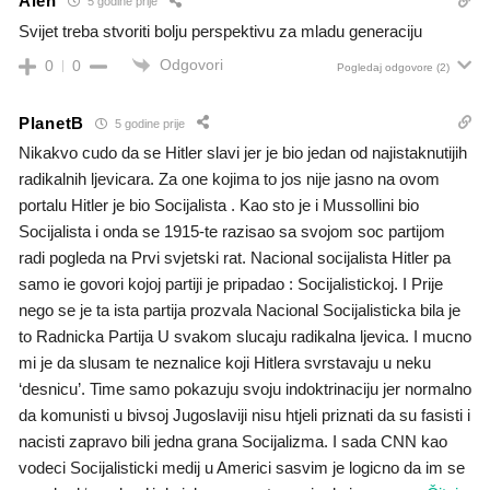
Alen
5 godine prije
Svijet treba stvoriti bolju perspektivu za mladu generaciju
Odgovori
0
0
Pogledaj odgovore
(2)
PlanetB
5 godine prije
Nikakvo cudo da se Hitler slavi jer je bio jedan od najistaknutijih
radikalnih ljevicara. Za one kojima to jos nije jasno na ovom
portalu Hitler je bio Socijalista . Kao sto je i Mussollini bio
Socijalista i onda se 1915-te razisao sa svojom soc partijom
radi pogleda na Prvi svjetski rat. Nacional socijalista Hitler pa
samo ie govori kojoj partiji je pripadao : Socijalistickoj. I Prije
nego se je ta ista partija prozvala Nacional Socijalisticka bila je
to Radnicka Partija U svakom slucaju radikalna ljevica. I mucno
mi je da slusam te neznalice koji Hitlera svrstavaju u neku
‘desnicu’. Time samo pokazuju svoju indoktrinaciju jer normalno
da komunisti u bivsoj Jugoslaviji nisu htjeli priznati da su fasisti i
nacisti zapravo bili jedna grana Socijalizma. I sada CNN kao
vodeci Socijalisticki medij u Americi sasvim je logicno da im se