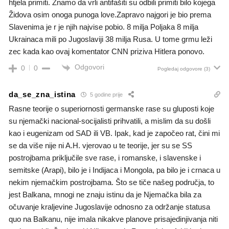
htjela primiti. Znamo da vrli antifašiti su odbili primiti bilo kojega
Židova osim onoga punoga love.Zapravo najgori je bio prema
Slavenima je r je njih najvise pobio. 8 milja Poljaka 8 milja
Ukrainaca mili po Jugoslaviji 38 milja Rusa. U tome grmu leži
zec kada kao ovaj komentator CNN priziva Hitlera ponovo.
Odgovori
0
0
Pogledaj odgovore
(3)
da_se_zna_istina
5 godine prije
Rasne teorije o superiornosti germanske rase su gluposti koje
su njemački nacional-socijalisti prihvatili, a mislim da su došli
kao i eugenizam od SAD ili VB. Ipak, kad je započeo rat, čini mi
se da više nije ni A.H. vjerovao u te teorije, jer su se SS
postrojbama priključile sve rase, i romanske, i slavenske i
semitske (Arapi), bilo je i Indijaca i Mongola, pa bilo je i crnaca u
nekim njemačkim postrojbama. Što se tiče našeg područja, to
jest Balkana, mnogi ne znaju istinu da je Njemačka bila za
očuvanje kraljevine Jugoslavije odnosno za održanje statusa
quo na Balkanu, nije imala nikakve planove prisajedinjivanja niti