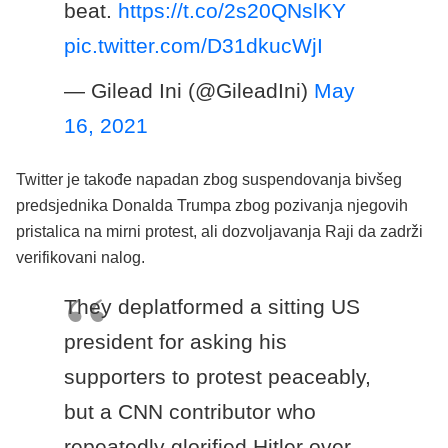
beat.
https://t.co/2s20QNslKY
pic.twitter.com/D31dkucWjI
— Gilead Ini (@GileadIni)
May
16, 2021
Twitter je takođe napadan zbog suspendovanja bivšeg
predsjednika Donalda Trumpa zbog pozivanja njegovih
pristalica na mirni protest, ali dozvoljavanja Raji da zadrži
verifikovani nalog.
They deplatformed a sitting US
president for asking his
supporters to protest peaceably,
but a CNN contributor who
repeatedly glorified Hitler over