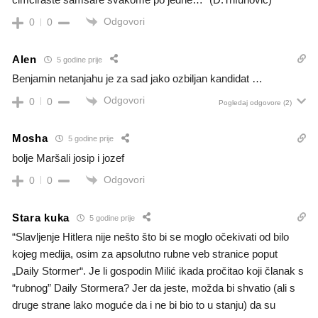
Odgovori
0
0
Alen
5 godine prije
Benjamin netanjahu je za sad jako ozbiljan kandidat …
Odgovori
0
0
Pogledaj odgovore
(2)
Mosha
5 godine prije
bolje Maršali josip i jozef
Odgovori
0
0
Stara kuka
5 godine prije
“Slavljenje Hitlera nije nešto što bi se moglo očekivati od bilo
kojeg medija, osim za apsolutno rubne veb stranice poput
„Daily Stormer“. Je li gospodin Milić ikada pročitao koji članak s
“rubnog” Daily Stormera? Jer da jeste, možda bi shvatio (ali s
druge strane lako moguće da i ne bi bio to u stanju) da su