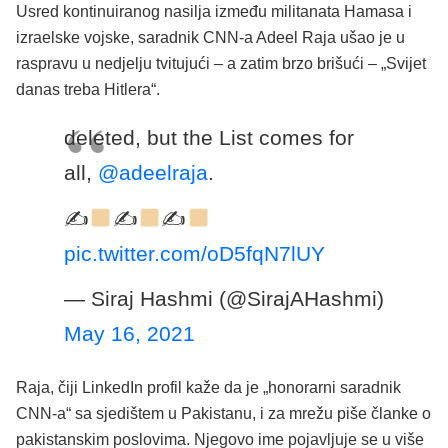
Usred kontinuiranog nasilja između militanata Hamasa i
izraelske vojske, saradnik CNN-a Adeel Raja ušao je u
raspravu u nedjelju tvitujući – a zatim brzo brišući – „Svijet
danas treba Hitlera“.
deleted, but the List comes for
all,
@adeelraja
.
✍
✍
✍
pic.twitter.com/oD5fqN7lUY
— Siraj Hashmi (@SirajAHashmi)
May 16, 2021
Raja, čiji LinkedIn profil kaže da je „honorarni saradnik
CNN-a“ sa sjedištem u Pakistanu, i za mrežu piše članke o
pakistanskim poslovima. Njegovo ime pojavljuje se u više