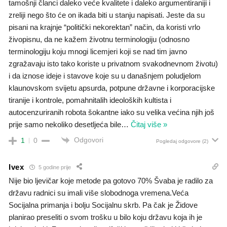
tamošnji članci daleko veće kvalitete i daleko argumentiraniji i
zreliji nego što će on ikada biti u stanju napisati. Jeste da su
pisani na krajnje “politički nekorektan” način, da koristi vrlo
živopisnu, da ne kažem životnu terminologiju (odnosno
terminologiju koju mnogi licemjeri koji se nad tim javno
zgražavaju isto tako koriste u privatnom svakodnevnom životu)
i da iznose ideje i stavove koje su u današnjem poludjelom
klaunovskom svijetu apsurda, potpune državne i korporacijske
tiranije i kontrole, pomahnitalih ideoloških kultista i
autocenzuriranih robota šokantne iako su velika većina njih još
prije samo nekoliko desetljeća bile
…
Čitaj više »
Odgovori
1
0
Pogledaj odgovore
(2)
Ivex
5 godine prije
Nije bio ljevičar koje metode pa gotovo 70% Švaba je radilo za
državu radnici su imali više slobodnoga vremena.Veća
Socijalna primanja i bolju Socijalnu skrb. Pa čak je Židove
planirao preseliti o svom trošku u bilo koju državu koja ih je