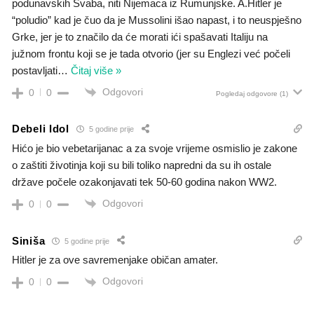
podunavskih Švaba, niti Nijemaca iz Rumunjske. A.Hitler je
“poludio” kad je čuo da je Mussolini išao napast, i to neuspješno
Grke, jer je to značilo da će morati ići spašavati Italiju na
južnom frontu koji se je tada otvorio (jer su Englezi već počeli
postavljati
…
Čitaj više »
Odgovori
0
0
Pogledaj odgovore
(1)
Debeli Idol
5 godine prije
Hićo je bio vebetarijanac a za svoje vrijeme osmislio je zakone
o zaštiti životinja koji su bili toliko napredni da su ih ostale
države počele ozakonjavati tek 50-60 godina nakon WW2.
Odgovori
0
0
Siniša
5 godine prije
Hitler je za ove savremenjake običan amater.
Odgovori
0
0