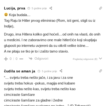
Lucija, prva
5 godine prije
Koja budala…
Tog Raju bi Hitler prvog eliminirao (Rom, isti geni, stigli su iz
Indije),
Drugo, ima Hitlera koliko god hoćeš…od onih na vlasti, do onih
u medicini. I ne zaboravimo one male hitlerčiće koji skupljaju
gluposti po internetu uvjereni da su otkrili velike istine…
A ne pitaju se tko je to i zašto tamo stavio.
Odgovori
0
0
Pogledaj odgovore
(8)
čudila se aman ja
5 godine prije
“… svijetu treba nešto jače, i za javu i za sne
svijetu treba hokus -pokus, magija end kabare
svijetu treba nešto kao, svijetu treba nešto kao
cimciraste šamšare
cimciraste šamšare za gladne i žedne
cimciraste šamšare svakome po jedne…” (D.Trifunović)