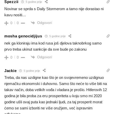
Spezzii
5 godine prije
Novinar se sprda s Daily Stormerom a tamo nije dorastao ni
kavu nositi…
Odgovori
0
0
mosha genocidjijus
5 godine prije
nek ga kloniraju ima kod rusa još djelova taknobrkog samo
prvo treba ukinut sankcije da sve bude po zakonu
Odgovori
0
0
Jackie
5 godine prije
Treba, da nas uzdigne kao što je on svojevremeno uzdignuo
njemačku ekonomski i duhovno. Samo što neće to više biti na
takav način, doba velikih vođa i vladara je prošlo. Hitlerovih 12
godina je bila proba za eru prosperiteta u koju smo mi 2020
godine ušli ovaj puta kao jednaki ljudi, za taj prosperit morat
ćemo se sami izboriti ne više oružjem, već ispravnim