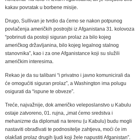
kakav povratak u borbene misije.
Drugo, Sullivan je tvrdio da ćemo se nakon potpunog
povlačenja američkih postrojbi iz Afganistana 31. kolovoza
“pobrinuti da postoji siguran prolaz za bilo kojeg
američkog državljanina, bilo kojeg legalnog stalnog
stanovnika”, kao i za one Afganistance koji su služili
američkim interesima.
Rekao je da su talibani “i privatno i javno komunicirali da
će omogućiti siguran prolaz”, a Washington ima polugu
osigurati da “ispune te obveze”.
Treće, najvažnije, dok američko veleposlanstvo u Kabulu
ostaje zatvoreno, 01. rujna, „imat ćemo sredstva i
mehanizme da diplomati na terenu (u Kabulu) budu mogli
nastaviti obrađivati te podnositelje zahtjeva, moći će im
olakšati prolaz drugih ljudi koji žele napustiti Afganistan”.