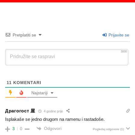
Pretplatiti se
Prijavite se
3000
11
KOMENTARI
Najstariji
Драгогост 屋
4 godine prije
Isplakaše se jedno drugom na ramenu i rastadoše.
Odgovori
3
0
Pogledaj odgovore
(1)