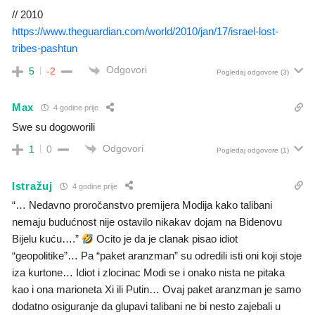
// 2010
https://www.theguardian.com/world/2010/jan/17/israel-lost-
tribes-pashtun
Odgovori
5
-2
Pogledaj odgovore
(3)
Max
4 godine prije
Swe su dogoworili
Odgovori
1
0
Pogledaj odgovore
(1)
Istražuj
4 godine prije
“… Nedavno proročanstvo premijera Modija kako talibani
nemaju budućnost nije ostavilo nikakav dojam na Bidenovu
Bijelu kuću….”
Ocito je da je clanak pisao idiot
“geopolitike”… Pa “paket aranzman” su odredili isti oni koji stoje
iza kurtone… Idiot i zlocinac Modi se i onako nista ne pitaka
kao i ona marioneta Xi ili Putin… Ovaj paket aranzman je samo
dodatno osiguranje da glupavi talibani ne bi nesto zajebali u