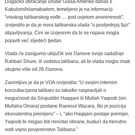
Dugačko obraćanje unutar Glasa Amerike danas s
Kabulom/Islamabadom, temeljeno je na informaciji
“visokog talibanskog vođe … pod uvjetom anonimnosti”,
izvijestilo je da je nova talibanska vlada “u posljednjoj fazi”
objavljivanja. Čini se izvjesnim da bi se najava mogla
pojaviti već sljedeći tjedan.
Vlada će zasigurno uključiti sve članove svoje sadašnje
Rahbari Shure, ili vodstva talibana, ali bi vlada mogla imati
ukupno više od 26 članova.
Zanimljivo je da je VOA izvijestila: “U svojim internim
konzultacijama talibani su također raspravljali o
mogućnosti da Sirajuddin Haqqani ili Mullah Yaqoob (sin
Mullaha Omara) postane Raeesul Wazara, što je pozicija
ekvivalentna premijeru” – i, “ako Haqqani postaje premijer,
Yaqoob bi mogao biti ministar obrane, budući da trenutno
vodi vojno povjerenstvo Talibana.”