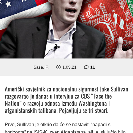
komentara
Saša. F.
1.09.21
11
Američki savjetnik za nacionalnu sigurnost Jake Sullivan
razgovarao je danas u intervjuu za CBS “Face the
Nation” o razvoju odnosa između Washingtona i
afganistanskih talibana. Pojavljuju se tri stvari.
Prvo, Sullivan je otkrio da će se nastaviti “napadi s
horizonta” na ISIS-K izvan Afganistana, ali je isključio bilo