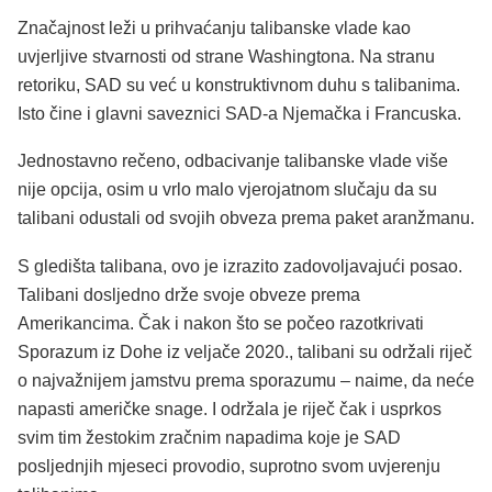
Značajnost leži u prihvaćanju talibanske vlade kao
uvjerljive stvarnosti od strane Washingtona. Na stranu
retoriku, SAD su već u konstruktivnom duhu s talibanima.
Isto čine i glavni saveznici SAD-a Njemačka i Francuska.
Jednostavno rečeno, odbacivanje talibanske vlade više
nije opcija, osim u vrlo malo vjerojatnom slučaju da su
talibani odustali od svojih obveza prema paket aranžmanu.
S gledišta talibana, ovo je izrazito zadovoljavajući posao.
Talibani dosljedno drže svoje obveze prema
Amerikancima. Čak i nakon što se počeo razotkrivati
Sporazum iz Dohe iz veljače 2020., talibani su održali riječ
o najvažnijem jamstvu prema sporazumu – naime, da neće
napasti američke snage. I održala je riječ čak i usprkos
svim tim žestokim zračnim napadima koje je SAD
posljednjih mjeseci provodio, suprotno svom uvjerenju