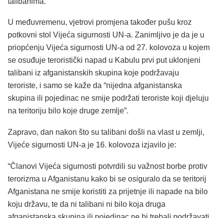
talibanima.
U međuvremenu, vjetrovi promjena također pušu kroz
potkovni stol Vijeća sigurnosti UN-a. Zanimljivo je da je u
priopćenju Vijeća sigurnosti UN-a od 27. kolovoza u kojem
se osuđuje teroristički napad u Kabulu prvi put uklonjeni
talibani iz afganistanskih skupina koje podržavaju
teroriste, i samo se kaže da “nijedna afganistanska
skupina ili pojedinac ne smije podržati teroriste koji djeluju
na teritoriju bilo koje druge zemlje”.
Zapravo, dan nakon što su talibani došli na vlast u zemlji,
Vijeće sigurnosti UN-a je 16. kolovoza izjavilo je:
“Članovi Vijeća sigurnosti potvrdili su važnost borbe protiv
terorizma u Afganistanu kako bi se osiguralo da se teritorij
Afganistana ne smije koristiti za prijetnje ili napade na bilo
koju državu, te da ni talibani ni bilo koja druga
afganistanska skupina ili pojedinac ne bi trebali podržavati