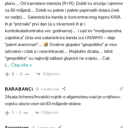
planu… Od kamatara-stanista (R+R): Dobili su oruzija i opreme
za 80 milijardi… Dobili su palete i palete papirnatih dolara (nek
se nadje)… Satanisticka banda iz koncentracinog logora KINA
ih je “priznala” prvi dan (a u stvarnosti ih je i
kontrolirala/kontrolira vec godinama)… i sad im “medjunarodna
zajednica” (ista ona satanisticka banda iza UN/WHO – daje
“paket aranzman”…
Ovakve glupake “geopolitike” je vise
odvratno i citati a i raskrinkavati… Mejdutim dzaba… Idioti
“geopolitike” su najtvrdji talibani gluposti na svijetu… Cak
i
…
Čitaj više »
Odgovori
3
-5
BARABANCi
4 godine prije
24sata.hr/news/hrvatski-vojnik-o-afganistanu-sad-je-u-njihovu-
vojsku-ulozio-vise-od-83-milijarde-dolara-
Odgovori
0
0
Scorpiorex
4 godine prije