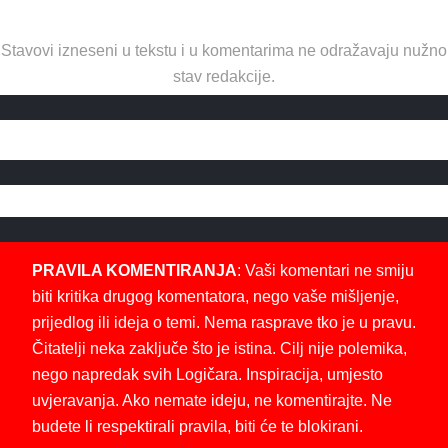
Stavovi izneseni u tekstu i u komentarima ne odražavaju nužno
stav redakcije.
PRAVILA KOMENTIRANJA
: Vaši komentari ne smiju
biti kritika drugog komentatora, nego vaše mišljenje,
prijedlog ili ideja o temi. Nema rasprave tko je u pravu.
Čitatelji neka zaključe što je istina. Cilj nije polemika,
nego napredak svih Logičara. Inspiracija, umjesto
uvjeravanja. Ako nemate ideju, ne komentirajte. Ne
budete li respektirali pravila, biti će te blokirani.