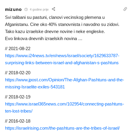
mizuno
4 godine prije
Svi talibani su pastuni, clanovi vecinskog plemena u
Afganistanu. Cine oko 40% stanovnista i navodno su zidovi.
Tako kazu izraelske dnevne novine i neke engleske.
Evo linkova dnevnih izraelskih novina …
// 2021-08-22
https://www.i24news.tv/en/news/israel/society/1629633787-
surprising-links-between-israel-and-afghanistan-s-pashtuns
// 2018-02-20
https://www.jpost.com/Opinion/The-Afghan-Pashtuns-and-the-
missing-Israelite-exiles-543181
// 2018-02-19
https://www.israel365news.com/102954/connecting-pashtuns-
ten-lost-tribes/
// 2016-02-18
https://israelrising.com/the-pashtuns-are-the-tribes-of-israel/