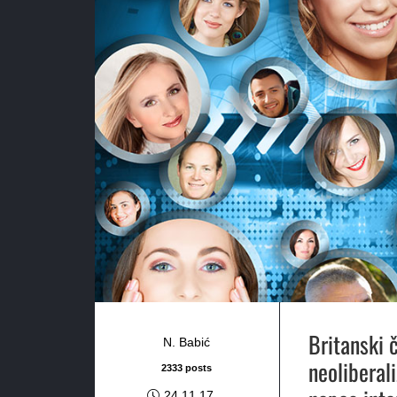
Britanski 
N. Babić
neoliberali
2333 posts
24.11.17