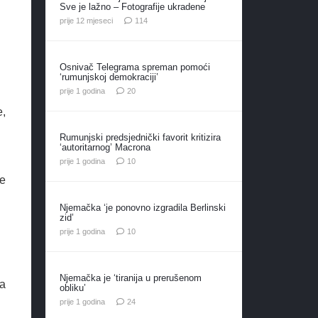
Sve je lažno – Fotografije ukradene
komentara
prije 12 mjeseci
114
Osnivač Telegrama spreman pomoći
‘rumunjskoj demokraciji’
komentara
prije 1 godina
20
e,
Rumunjski predsjednički favorit kritizira
‘autoritarnog’ Macrona
komentara
prije 1 godina
10
se
Njemačka ‘je ponovno izgradila Berlinski
zid’
komentara
prije 1 godina
10
Njemačka je ‘tiranija u prerušenom
da
obliku’
komentara
prije 1 godina
24