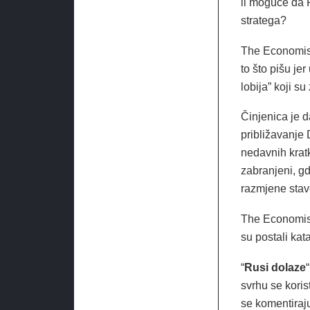
li moguće da R
stratega?
The Economist 
to što pišu jer
lobija” koji s
Činjenica je 
približavanje 
nedavnih kratk
zabranjeni, gd
razmjene stav
The Economist 
su postali kata
“
Rusi dolaze
svrhu se koris
se komentiraju