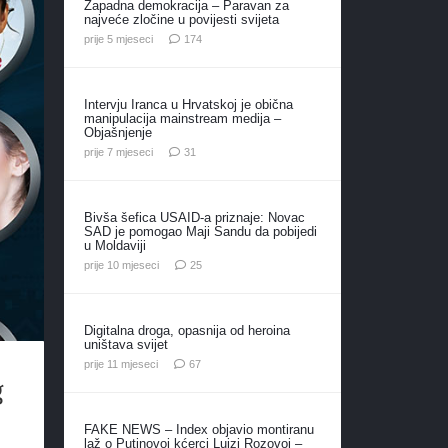
Zapadna demokracija – Paravan za
najveće zločine u povijesti svijeta
komentara
prije 5 mjeseci
174
Intervju Iranca u Hrvatskoj je obična
manipulacija mainstream medija –
Objašnjenje
komentar
prije 7 mjeseci
31
Bivša šefica USAID-a priznaje: Novac
SAD je pomogao Maji Sandu da pobijedi
u Moldaviji
komentara
prije 10 mjeseci
25
Digitalna droga, opasnija od heroina
uništava svijet
komentara
prije 11 mjeseci
67
g
FAKE NEWS – Index objavio montiranu
laž o Putinovoj kćerci Luizi Rozovoj –