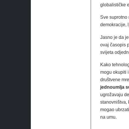
globalističke e
Sve suprotno 
demokracije, l
Jasno je da je
ovaj časopis p
svijeta odjed
Kako tehnologi
mogu okupiti i
društvene mrež
jednoumlja s
ugrožavaju dem
stanovništva, 
mogao ubrzat
na umu.