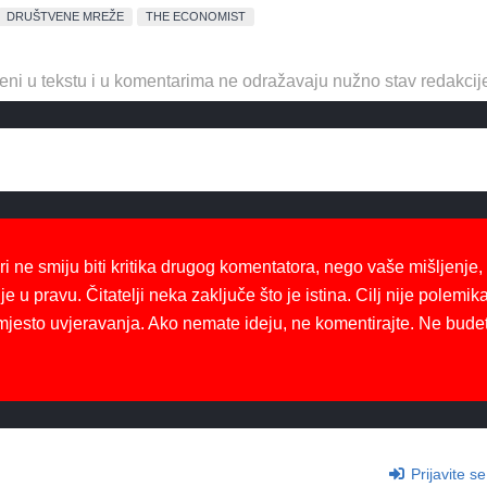
DRUŠTVENE MREŽE
THE ECONOMIST
eni u tekstu i u komentarima ne odražavaju nužno stav redakcij
ri ne smiju biti kritika drugog komentatora, nego vaše mišljenje,
je u pravu. Čitatelji neka zaključe što je istina. Cilj nije polemika
mjesto uvjeravanja. Ako nemate ideju, ne komentirajte. Ne bude
Prijavite se