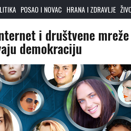
LITIKA
POSAO I NOVAC
HRANA I ZDRAVLJE
ŽIV
nternet i društvene mreže
vaju demokraciju