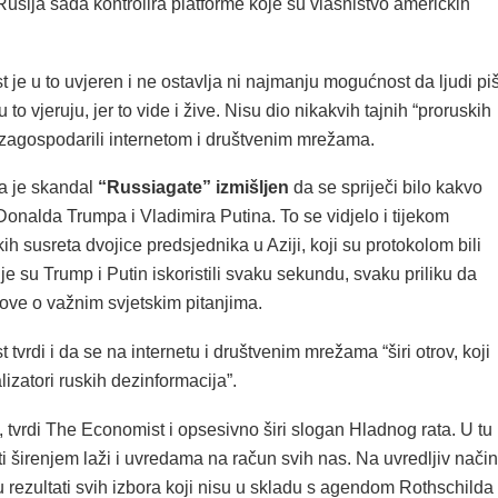
usija sada kontrolira platforme koje su vlasništvo američkih
je u to uvjeren i ne ostavlja ni najmanju mogućnost da ljudi pi
 u to vjeruju, jer to vide i žive. Nisu dio nikakvih tajnih “proruskih
u zagospodarili internetom i društvenim mrežama.
da je skandal
“Russiagate” izmišljen
da se spriječi bilo kakvo
Donalda Trumpa i Vladimira Putina. To se vidjelo i tijekom
ih susreta dvojice predsjednika u Aziji, koji su protokolom bili
je su Trump i Putin iskoristili svaku sekundu, svaku priliku da
ove o važnim svjetskim pitanjima.
tvrdi i da se na internetu i društvenim mrežama “širi otrov, koji
lizatori ruskih dezinformacija”.
“, tvrdi The Economist i opsesivno širi slogan Hladnog rata. U tu
ti širenjem laži i uvredama na račun svih nas. Na uvredljiv način
 rezultati svih izbora koji nisu u skladu s agendom Rothschilda 