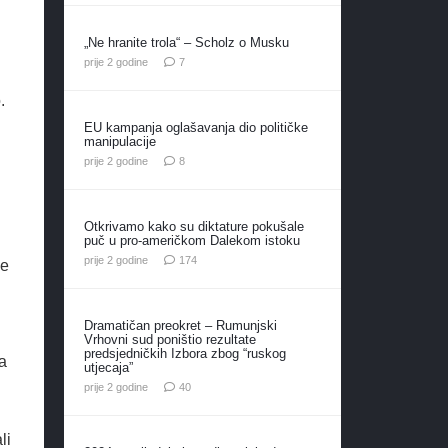
„Ne hranite trola“ – Scholz o Musku
komentara
prije 2 godine
7
.
EU kampanja oglašavanja dio političke
manipulacije
komentara
prije 2 godine
8
Otkrivamo kako su diktature pokušale
puč u pro-američkom Dalekom istoku
komentara
prije 2 godine
174
je
Dramatičan preokret – Rumunjski
Vrhovni sud poništio rezultate
predsjedničkih Izbora zbog “ruskog
a
utjecaja”
komentara
prije 2 godine
40
li