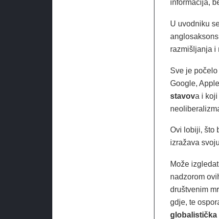
informacija, be
U uvodniku se 
anglosaksonski
razmišljanja 
Sve je počelo 
Google, Apple
stavov
a i koj
neoliberalizm
Ovi lobiji, što
izražava svoju
Može izgledat
nadzorom ovih
društvenim mre
gdje, te ospora
globalistička 