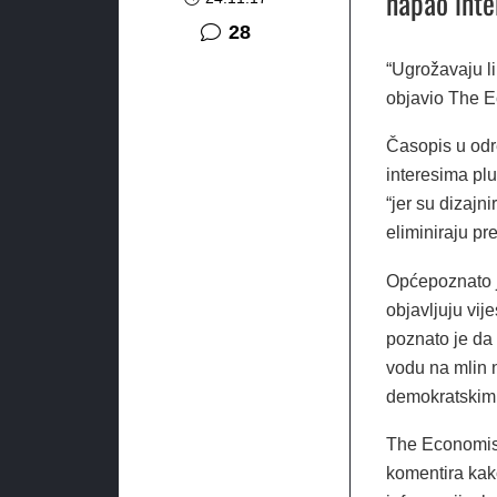
napao inte
komentara
28
“Ugrožavaju l
objavio The E
Časopis u odr
interesima pl
“jer su dizajn
eliminiraju pre
Općepoznato 
objavljuju vij
poznato je da 
vodu na mlin n
demokratskim 
The Economis
komentira kako