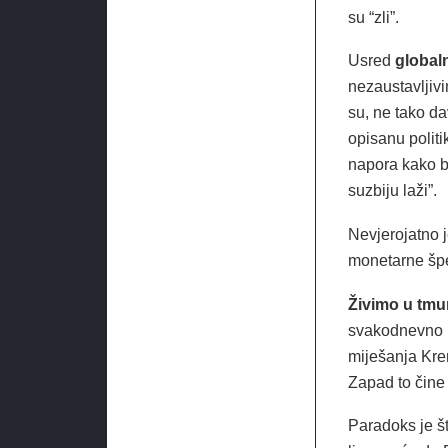
su “zli”.
Usred
global
nezaustavljiv
su, ne tako da
opisanu politik
napora kako bi
suzbiju laži”.
Nevjerojatno je
monetarne špe
Živimo u tm
svakodnevno b
miješanja Krem
Zapad to čine 
Paradoks je št