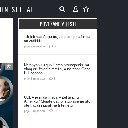
OTNI STIL
AI
POVEZANE VIJESTI
TikTok vas špijunira, ali postoji način da
se zaštitite
komentara
prije 2 mjeseca
20
Netanyahu izgubili smo propagandni rat
zbog društvenih mreža, a ne zbog Gaze
ili Libanona
komentara
prije 3 mjeseca
8
UDBA je mala maca – Želite ići u
Ameriku? Morate dati pristup svemu što
ste kazali i pisali na Internetu.
komentara
prije 3 mjeseca
27