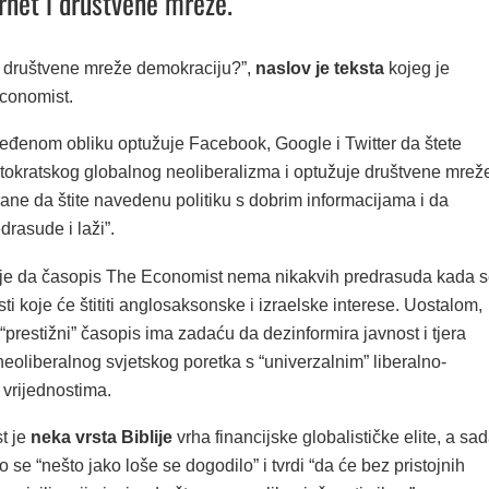
rnet i društvene mreže.
i društvene mreže demokraciju?”,
naslov je teksta
kojeg je
conomist.
eđenom obliku optužuje Facebook, Google i Twitter da štete
utokratskog globalnog neoliberalizma i optužuje društvene mrež
irane da štite navedenu politiku s dobrim informacijama i da
drasude i laži”.
je da časopis The Economist nema nikakvih predrasuda kada 
esti koje će štititi anglosaksonske i izraelske interese. Uostalom,
“prestižni” časopis ima zadaću da dezinformira javnost i tjera
eoliberalnog svjetskog poretka s “univerzalnim” liberalno-
vrijednostima.
t je
neka vrsta Biblije
vrha financijske globalističke elite, a sa
 se “nešto jako loše se dogodilo” i tvrdi “da će bez pristojnih