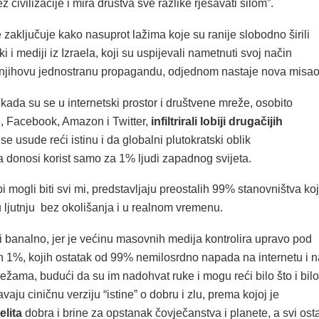
z civilizacije i mira društva sve razlike rješavati silom”.
zaključuje kako nasuprot lažima koje su ranije slobodno širili
 i mediji iz Izraela, koji su uspijevali nametnuti svoj način
i njihovu jednostranu propagandu, odjednom nastaje nova misao
kada su se u internetski prostor i društvene mreže, osobito
, Facebook, Amazon i Twitter,
infiltrirali lobiji drugačijih
i se usude reći istinu i da globalni plutokratski oblik
a donosi korist samo za 1% ljudi zapadnog svijeta.
 bi mogli biti svi mi, predstavljaju preostalih 99% stanovništva ko
 ljutnju bez okolišanja i u realnom vremenu.
i banalno, jer je većinu masovnih medija kontrolira upravo pod
 1%, kojih ostatak od 99% nemilosrdno napada na internetu i n
žama, budući da su im nadohvat ruke i mogu reći bilo što i bilo
vaju ciničnu verziju “istine” o dobru i zlu, prema kojoj je
elita
dobra i brine za opstanak čovječanstva i planete, a svi osta