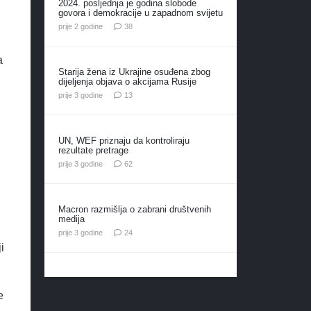
2024. posljednja je godina slobode
govora i demokracije u zapadnom svijetu
komentara
prije 2 godine
38
a
Starija žena iz Ukrajine osuđena zbog
dijeljenja objava o akcijama Rusije
komentara
prije 3 godine
13
UN, WEF priznaju da kontroliraju
rezultate pretrage
komentara
prije 3 godine
62
Macron razmišlja o zabrani društvenih
medija
komentara
prije 3 godine
24
i
e