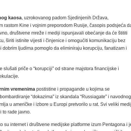
nog kaosa
, uzrokovanog padom Sjedinjenih Država,
im rastom Kine i vojnim preporodom Rusije, časopis podsjeća d
vno, društvene mreže i mediji ispunjavali obećanje da će štititi
u, širiti istinite vijesti i činjenice i omogućiti komunikaciju bez
 dobrim ljudima pomoglo da eliminiraju korupciju, fanatizam i
 slušati priče o “korupciji” od strane majstora financijske i
kulacije.
urnim vremenima
postistine i propagande u kojima se
ombardiranje “dokazima” iz skandala “Russiagate” i navodnog
lja u američke i izbore u Europi pretvorilo u rat. Svi veliki medij
i to rade javno.
o su internet i društvene medijske platforme izum Pentagona i j