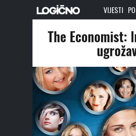
VIJESTI
PO
The Economist: I
ugroža