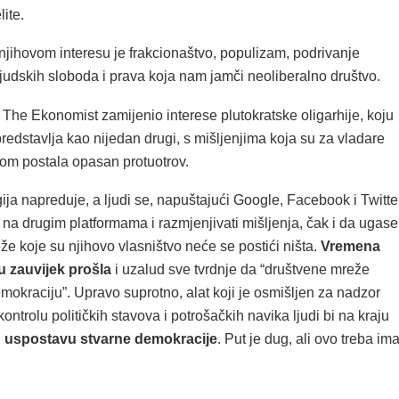
lite.
njihovom interesu je frakcionaštvo, populizam, podrivanje
judskih sloboda i prava koja nam jamči neoliberalno društvo.
 The Ekonomist zamijenio interese plutokratske oligarhije, koju
redstavlja kao nijedan drugi, s mišljenjima koja su za vladare
nom postala opasan protuotrov.
ja napreduje, a ljudi se, napuštajući Google, Facebook i Twitter
 na drugim platformama i razmjenjivati mišljenja, čak i da ugase
e koje su njihovo vlasništvo neće se postići ništa.
Vremena
u zauvijek prošla
i uzalud sve tvrdnje da “društvene mreže
okraciju”. Upravo suprotno, alat koji je osmišljen za nadzor
kontrolu političkih stavova i potrošačkih navika ljudi bi na kraju
i
uspostavu stvarne demokracije
. Put je dug, ali ovo treba ima