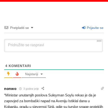
Pretplatiti se
Prijavite se
3000
4
KOMENTARI
Najstariji
nonwo
3 godine prije
“Ministar unutarnjih poslova Suleyman Soylu rekao je da je
zapovjed za bombaški napad na Aveniju Istiklal dana u
Kobaniju, gradu u sjevernoj Siriji, gdje su turske snage proteklih