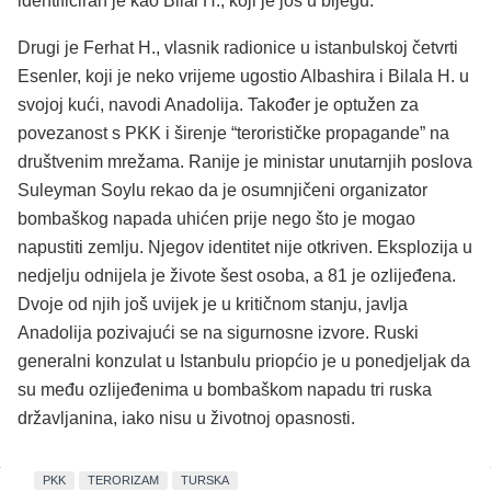
identificiran je kao Bilal H., koji je još u bijegu.
Drugi je Ferhat H., vlasnik radionice u istanbulskoj četvrti
Esenler, koji je neko vrijeme ugostio Albashira i Bilala H. u
svojoj kući, navodi Anadolija. Također je optužen za
povezanost s PKK i širenje “terorističke propagande” na
društvenim mrežama. Ranije je ministar unutarnjih poslova
Suleyman Soylu rekao da je osumnjičeni organizator
bombaškog napada uhićen prije nego što je mogao
napustiti zemlju. Njegov identitet nije otkriven. Eksplozija u
nedjelju odnijela je živote šest osoba, a 81 je ozlijeđena.
Dvoje od njih još uvijek je u kritičnom stanju, javlja
Anadolija pozivajući se na sigurnosne izvore. Ruski
generalni konzulat u Istanbulu priopćio je u ponedjeljak da
su među ozlijeđenima u bombaškom napadu tri ruska
državljanina, iako nisu u životnoj opasnosti.
PKK
TERORIZAM
TURSKA