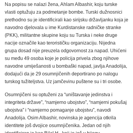
Na popisu se nalazi žena, Ahlam Albashir, koju turske
vlasti optužuju za podmetanje bombe. Turski dužnosnici
prethodno su je identificirali kao sirijsku državljanku koja je
navodno djelovala u ime Kurdistanske radničke stranke
(PKK), militantne skupine koju su Turska i neke druge
nacije označile kao terorističku organizaciju. Nijedna
grupa dosad nije preuzela odgovornost za napad. Uhićeni
su među 49 osoba koje je policija privela zbog njihove
navodne umiješanosti u bombaški napad, javlja Anadolija,
dodajući da je 29 osumnjičenih deportirano po nalogu
turskog tužiteljstva. Uz jamčevinu puštene su i tri osobe.
Osumnjičeni su optuženi za “uništavanje jedinstva i
integriteta države”, “namjerno ubojstvo”, “namjerni pokušaj
ubojstva” i “namjerno pomaganje ubojstvu”, navodi
Anadolija. Osim Albashir, novinska je agencija otkrila
identitete još dvojice osumnjičenika. Jedan od njih