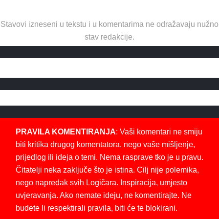
Stavovi izneseni u tekstu i u komentarima ne odražavaju nužno
stav redakcije.
PRAVILA KOMENTIRANJA
: Vaši komentari ne smiju
biti kritika drugog komentatora, nego vaše mišljenje,
prijedlog ili ideja o temi. Nema rasprave tko je u pravu.
Čitatelji neka zaključe što je istina. Cilj nije polemika,
nego napredak svih Logičara. Inspiracija, umjesto
uvjeravanja. Ako nemate ideju, ne komentirajte. Ne
budete li respektirali pravila, biti će te blokirani.