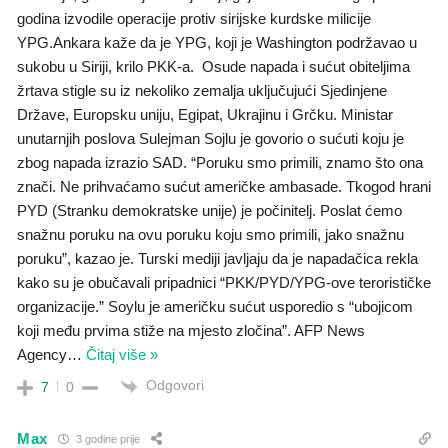
godina izvodile operacije protiv sirijske kurdske milicije
YPG.Ankara kaže da je YPG, koji je Washington podržavao u
sukobu u Siriji, krilo PKK-a. Osude napada i sućut obiteljima
žrtava stigle su iz nekoliko zemalja uključujući Sjedinjene
Države, Europsku uniju, Egipat, Ukrajinu i Grčku. Ministar
unutarnjih poslova Sulejman Sojlu je govorio o sućuti koju je
zbog napada izrazio SAD. “Poruku smo primili, znamo što ona
znači. Ne prihvaćamo sućut američke ambasade. Tkogod hrani
PYD (Stranku demokratske unije) je počinitelj. Poslat ćemo
snažnu poruku na ovu poruku koju smo primili, jako snažnu
poruku”, kazao je. Turski mediji javljaju da je napadačica rekla
kako su je obučavali pripadnici “PKK/PYD/YPG-ove terorističke
organizacije.” Soylu je američku sućut usporedio s “ubojicom
koji među prvima stiže na mjesto zločina”. AFP News
Agency
…
Čitaj više »
Odgovori
7
0
Max
3 godine prije