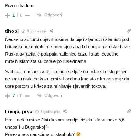
Brzo odrađeno.
Odgovori
1
0
tihobl
3 godine prije
Nedavno su turci dojavili rusima da bijeli sljemovi (islamisti pod
britanskom kontrolom) spremaju napad dronova na ruske baze.
Ruska avijacija je polupala radionice bazu i stab. desetine
mrtvih islamista su ostale po rusevinama.
Sad su im britanci vratili, a turci se ljute na britanske sluge, jer
ne smiju nista da kazu protiv Londona kao sto niko ne smije da
upre prstom u krivca za miniranje sjevernih tokova.
Odgovori
7
0
Lucija, prva
3 godine prije
Hm…nešto mi se čini da sam negdje vidjela i da su neke 5,6
uhapsili u Bugarskoj?
Povezane s napadima u Istanbulu?