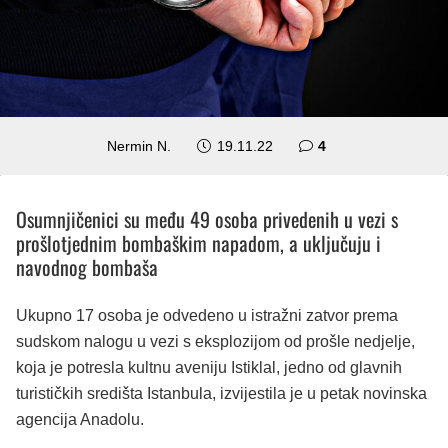
komentara
Nermin N.
19.11.22
4
Osumnjičenici su među 49 osoba privedenih u vezi s
prošlotjednim bombaškim napadom, a uključuju i
navodnog bombaša
Ukupno 17 osoba je odvedeno u istražni zatvor prema
sudskom nalogu u vezi s eksplozijom od prošle nedjelje,
koja je potresla kultnu aveniju Istiklal, jedno od glavnih
turističkih središta Istanbula, izvijestila je u petak novinska
agencija Anadolu.