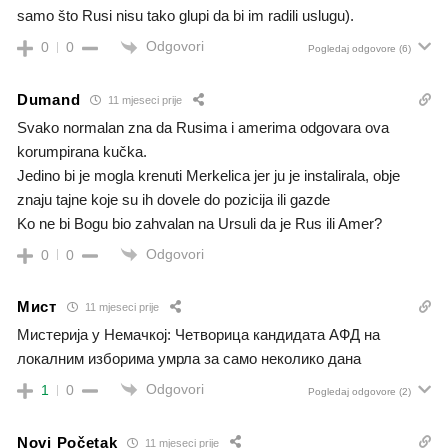
samo što Rusi nisu tako glupi da bi im radili uslugu).
Odgovori
0
0
Pogledaj odgovore
(6)
Dumand
11 mjeseci prije
Svako normalan zna da Rusima i amerima odgovara ova
korumpirana kučka.
Jedino bi je mogla krenuti Merkelica jer ju je instalirala, obje
znaju tajne koje su ih dovele do pozicija ili gazde
Ko ne bi Bogu bio zahvalan na Ursuli da je Rus ili Amer?
Odgovori
0
0
Мист
11 mjeseci prije
Мистерија у Немачкој: Четворица кандидата АФД на
локалним изборима умрла за само неколико дана
Odgovori
1
0
Pogledaj odgovore
(2)
Novi Početak
11 mjeseci prije