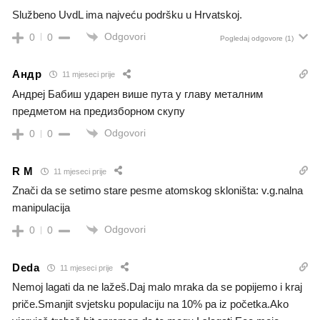
Službeno UvdL ima najveću podršku u Hrvatskoj.
Odgovori
0
0
Pogledaj odgovore
(1)
Андр
11 mjeseci prije
Андреј Бабиш ударен више пута у главу металним
предметом на предизборном скупу
Odgovori
0
0
R M
11 mjeseci prije
Znači da se setimo stare pesme atomskog skloništa: v.g.nalna
manipulacija
Odgovori
0
0
Deda
11 mjeseci prije
Nemoj lagati da ne lažeš.Daj malo mraka da se popijemo i kraj
priče.Smanjit svjetsku populaciju na 10% pa iz početka.Ako