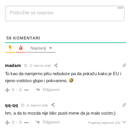
3000
58
KOMENTARI
Najstariji
madam
11 mjeseci prije
To kao da namjerno pišu nebuloze pa da pokažu kako je EU i
njeno vodstvo glupo i pokvareno.
Odgovori
0
0
qq-qq
11 mjeseci prije
hm, a da to mozda nije bilo: pusti mene da ja malo vozim;)
Odgovori
0
0
Pogledaj odgovore
(15)