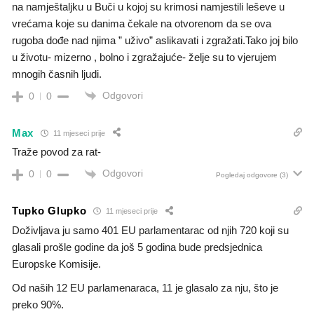
na namještaljku u Buči u kojoj su krimosi namjestili leševe u
vrećama koje su danima čekale na otvorenom da se ova
rugoba dođe nad njima ” uživo” aslikavati i zgražati.Tako joj bilo
u životu- mizerno , bolno i zgražajuće- želje su to vjerujem
mnogih časnih ljudi.
Odgovori
0
0
Max
11 mjeseci prije
Traže povod za rat-
Odgovori
0
0
Pogledaj odgovore
(3)
Tupko Glupko
11 mjeseci prije
Doživljava ju samo 401 EU parlamentarac od njih 720 koji su
glasali prošle godine da još 5 godina bude predsjednica
Europske Komisije.
Od naših 12 EU parlamenaraca, 11 je glasalo za nju, što je
preko 90%.