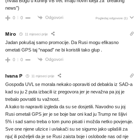
(hvala Bogu u kuhinji VB već imaju novih ideja za “breaking
news”)
Odgovori
0
0
Pogledaj odgovore
(1)
Miro
11 mjeseci prije
Jadan pokušaj samo promocije.
Da Rusi mogu efikasno
ometati GPS taj “napad” ne bi koristili tako glup .
Odgovori
0
0
Ivana P
11 mjeseci prije
Gospođa UVL se morala nekako oporaviti od debakla iz SAD-a
kad su ju 2 puta izbacili iz pregovora jer je nevažna pa joj je
trebalo povratiti tu važnost.
A kako to napraviti izgleda da su se dosjetili. Navodno su joj
Rusi ometali GPS jer je se boje bar oni kad ju Trump ne šljivi
5% i sad samo treba o tom puno pisati i možda netko povjeruje.
Sve one njene ulizice i uvlakači su se sigurno jako uplašili za
nju( ili poželjeli da je se Rusi zaista boje i oslobode nas od nje