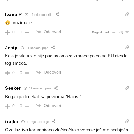
Ivana P
11 mjeseci prije
prozirna je.
Odgovori
0
0
Pogledaj odgovore
(4)
Josip
11 mjeseci prije
Koja je steta sto nije pao avion ove krmace pa da se EU rijesila
tog smeca.
Odgovori
0
0
Seeker
11 mjeseci prije
Bugari ju dočekali sa povicima “Nacist”.
Odgovori
0
0
trajko
11 mjeseci prije
Ovo lažljivo korumpirano zločinačko stvorenje još me podsjeća