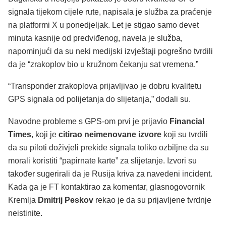
signala tijekom cijele rute, napisala je služba za praćenje
na platformi X u ponedjeljak. Let je stigao samo devet
minuta kasnije od predviđenog, navela je služba,
napominjući da su neki medijski izvještaji pogrešno tvrdili
da je “zrakoplov bio u kružnom čekanju sat vremena.”
“Transponder zrakoplova prijavljivao je dobru kvalitetu
GPS signala od polijetanja do slijetanja,” dodali su.
Navodne probleme s GPS-om prvi je prijavio
Financial
Times
, koji je
citirao neimenovane izvore
koji su tvrdili
da su piloti doživjeli prekide signala toliko ozbiljne da su
morali koristiti “papirnate karte” za slijetanje. Izvori su
također sugerirali da je Rusija kriva za navedeni incident.
Kada ga je FT kontaktirao za komentar, glasnogovornik
Kremlja
Dmitrij Peskov
rekao je da su prijavljene tvrdnje
neistinite.