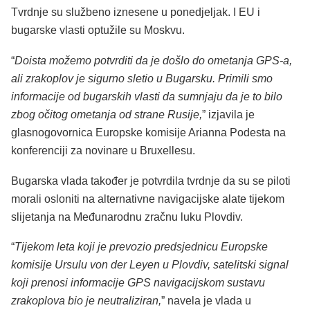
Tvrdnje su službeno iznesene u ponedjeljak. I EU i
bugarske vlasti optužile su Moskvu.
“
Doista možemo potvrditi da je došlo do ometanja GPS-a,
ali zrakoplov je sigurno sletio u Bugarsku. Primili smo
informacije od bugarskih vlasti da sumnjaju da je to bilo
zbog očitog ometanja od strane Rusije,
” izjavila je
glasnogovornica Europske komisije Arianna Podesta na
konferenciji za novinare u Bruxellesu.
Bugarska vlada također je potvrdila tvrdnje da su se piloti
morali osloniti na alternativne navigacijske alate tijekom
slijetanja na Međunarodnu zračnu luku Plovdiv.
“
Tijekom leta koji je prevozio predsjednicu Europske
komisije Ursulu von der Leyen u Plovdiv, satelitski signal
koji prenosi informacije GPS navigacijskom sustavu
zrakoplova bio je neutraliziran,
” navela je vlada u