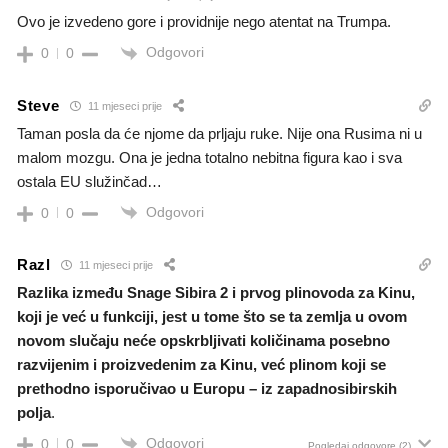
Ovo je izvedeno gore i providnije nego atentat na Trumpa.
Odgovori
0
0
Steve
11 mjeseci prije
Taman posla da će njome da prljaju ruke. Nije ona Rusima ni u
malom mozgu. Ona je jedna totalno nebitna figura kao i sva
ostala EU služinčad…
Odgovori
0
0
Razl
11 mjeseci prije
Razlika između Snage Sibira 2 i prvog plinovoda za Kinu,
koji je već u funkciji, jest u tome što se ta zemlja u ovom
novom slučaju neće opskrbljivati ​​količinama posebno
razvijenim i proizvedenim za Kinu, već plinom koji se
prethodno isporučivao u Europu – iz zapadnosibirskih
polja
.
Odgovori
0
0
Pogledaj odgovore
(2)