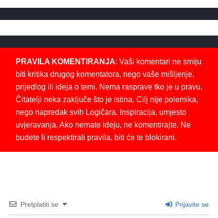
PRAVILA KOMENTIRANJA
: Vaši komentari ne smiju
biti kritika drugog komentatora, nego vaše mišljenje,
prijedlog ili ideja o temi. Nema rasprave tko je u pravu.
Čitatelji neka zaključe što je istina. Cilj nije polemika,
nego napredak svih Logičara. Inspiracija, umjesto
uvjeravanja. Ako nemate ideju, ne komentirajte. Ne
budete li respektirali pravila, biti će te blokirani.
Pretplatiti se
Prijavite se