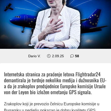
komentara
Dario V.
2.09.25
58
Internetska stranica za praćenje letova Flightradar24
demantirala je tvrdnje nekoliko medija i dužnosnika EU-
a da je zrakoplov predsjednice Europske komisije Ursule
von der Leyen bio izložen ometanju GPS signala.
Zrakoplov koji je prevozio čelnicu Europske komisije u
Bugarsku u nedjelju pokazao je dobru kvalitetu GPS