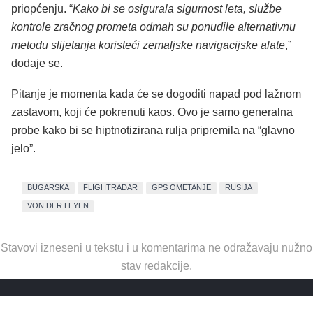
priopćenju. “
Kako bi se osigurala sigurnost leta, službe
kontrole zračnog prometa odmah su ponudile alternativnu
metodu slijetanja koristeći zemaljske navigacijske alate
,”
dodaje se.
Pitanje je momenta kada će se dogoditi napad pod lažnom
zastavom, koji će pokrenuti kaos. Ovo je samo generalna
probe kako bi se hiptnotizirana rulja pripremila na “glavno
jelo”.
BUGARSKA
FLIGHTRADAR
GPS OMETANJE
RUSIJA
VON DER LEYEN
Stavovi izneseni u tekstu i u komentarima ne odražavaju nužno
stav redakcije.