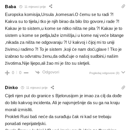
Baba
11 mjeseci prije
Europska komisija,Ursula ,komesari.O čemu se tu radi ?!
Kakva su to tijela,i tko je njih birao da bilo što govore,i rade ?!
Kakav je to sistem,u kome se nitko ništa ne pita ?! Kakav je to
sistem u kome se petlja,laže izmišlja,i u kome naj veće bitange
,nikada za ništa ne odgovaraju ?! U kakvoj i čijoj mi to uniji
živimo,i radimo ?! To je sistem ,koji će nam doći,glave ! Tko je
izabrao tu odvratnu ženu,da odlučuje o našoj sudbini,i našim
životima.Nije lijepo,ali žao mi je što su sletjeli.
Odgovori
0
0
Pogledaj odgovore
(3)
Dinko
11 mjeseci prije
Cijeli njen put do granice s Bjelorusijom je imao za cilj da dođe
do bilo kakvog incidenta. Ali je najsmješnije da su ga na kraju
morali izmisliti.
Prokleti Rusi baš neće da surađuju čak ni kad se trebaju
ponašati neprijateljski.