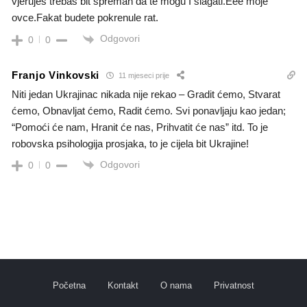
vjeruješ trebaš bit spreman da te mogu I slagati.Eee moje
ovce.Fakat budete pokrenule rat.
Odgovori
0
0
Franjo Vinkovski
11 mjeseci prije
Niti jedan Ukrajinac nikada nije rekao – Gradit ćemo, Stvarat
ćemo, Obnavljat ćemo, Radit ćemo. Svi ponavljaju kao jedan;
“Pomoći će nam, Hranit će nas, Prihvatit će nas” itd. To je
robovska psihologija prosjaka, to je cijela bit Ukrajine!
Odgovori
0
0
Početna
Kontakt
O nama
Privatnost