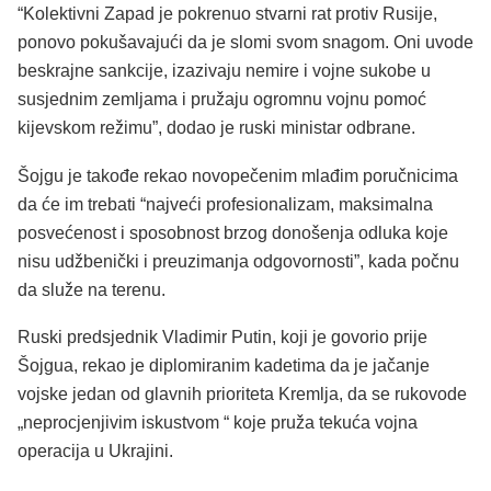
“Kolektivni Zapad je pokrenuo stvarni rat protiv Rusije,
ponovo pokušavajući da je slomi svom snagom. Oni uvode
beskrajne sankcije, izazivaju nemire i vojne sukobe u
susjednim zemljama i pružaju ogromnu vojnu pomoć
kijevskom režimu”, dodao je ruski ministar odbrane.
Šojgu je takođe rekao novopečenim mlađim poručnicima
da će im trebati “najveći profesionalizam, maksimalna
posvećenost i sposobnost brzog donošenja odluka koje
nisu udžbenički i preuzimanja odgovornosti”, kada počnu
da služe na terenu.
Ruski predsjednik Vladimir Putin, koji je govorio prije
Šojgua, rekao je diplomiranim kadetima da je jačanje
vojske jedan od glavnih prioriteta Kremlja, da se rukovode
„neprocjenjivim iskustvom “ koje pruža tekuća vojna
operacija u Ukrajini.