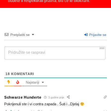
budete li respektirali pravila, biti će te blokirani.
Pretplatiti se
Prijavite se
3000
18
KOMENTARI
Najstariji
Schwarze Hunderte
3 godine prije
Pokrijenuli ste i vi contra zapada . Šuti i ..Djelaj