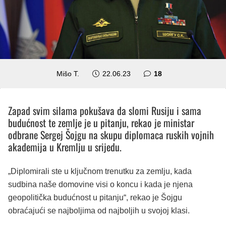
komentara
Mišo T.
22.06.23
18
Zapad svim silama pokušava da slomi Rusiju i sama
budućnost te zemlje je u pitanju, rekao je ministar
odbrane Sergej Šojgu na skupu diplomaca ruskih vojnih
akademija u Kremlju u srijedu.
„Diplomirali ste u ključnom trenutku za zemlju, kada
sudbina naše domovine visi o koncu i kada je njena
geopolitička budućnost u pitanju“, rekao je Šojgu
obraćajući se najboljima od najboljih u svojoj klasi.