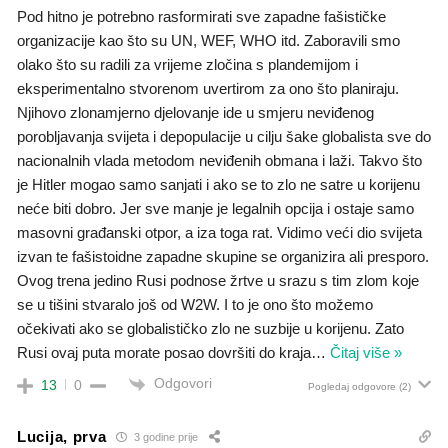
Pod hitno je potrebno rasformirati sve zapadne fašističke
organizacije kao što su UN, WEF, WHO itd. Zaboravili smo
olako što su radili za vrijeme zločina s plandemijom i
eksperimentalno stvorenom uvertirom za ono što planiraju.
Njihovo zlonamjerno djelovanje ide u smjeru neviđenog
porobljavanja svijeta i depopulacije u cilju šake globalista sve do
nacionalnih vlada metodom neviđenih obmana i laži. Takvo što
je Hitler mogao samo sanjati i ako se to zlo ne satre u korijenu
neće biti dobro. Jer sve manje je legalnih opcija i ostaje samo
masovni građanski otpor, a iza toga rat. Vidimo veći dio svijeta
izvan te fašistoidne zapadne skupine se organizira ali presporo.
Ovog trena jedino Rusi podnose žrtve u srazu s tim zlom koje
se u tišini stvaralo još od W2W. I to je ono što možemo
očekivati ako se globalističko zlo ne suzbije u korijenu. Zato
Rusi ovaj puta morate posao dovršiti do kraja
…
Čitaj više »
Odgovori
13
0
Pogledaj odgovore
(2)
Lucija, prva
3 godine prije