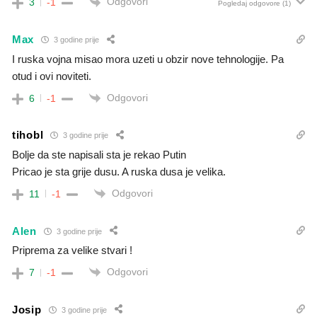
Odgovori
3
-1
Pogledaj odgovore
(1)
Max
3 godine prije
I ruska vojna misao mora uzeti u obzir nove tehnologije. Pa
otud i ovi noviteti.
Odgovori
6
-1
tihobl
3 godine prije
Bolje da ste napisali sta je rekao Putin
Pricao je sta grije dusu. A ruska dusa je velika.
Odgovori
11
-1
Alen
3 godine prije
Priprema za velike stvari !
Odgovori
7
-1
Josip
3 godine prije