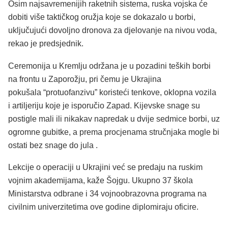
Osim najsavremenijih raketnih sistema, ruska vojska će
dobiti više taktičkog oružja koje se dokazalo u borbi,
uključujući dovoljno dronova za djelovanje na nivou voda,
rekao je predsjednik.
Ceremonija u Kremlju održana je u pozadini teških borbi
na frontu u Zaporožju, pri čemu je Ukrajina
pokušala “protuofanzivu” koristeći tenkove, oklopna vozila
i artiljeriju koje je isporučio Zapad. Kijevske snage su
postigle mali ili nikakav napredak u dvije sedmice borbi, uz
ogromne gubitke, a prema procjenama stručnjaka mogle bi
ostati bez snage do jula .
Lekcije o operaciji u Ukrajini već se predaju na ruskim
vojnim akademijama, kaže Šojgu. Ukupno 37 škola
Ministarstva odbrane i 34 vojnoobrazovna programa na
civilnim univerzitetima ove godine diplomiraju oficire.