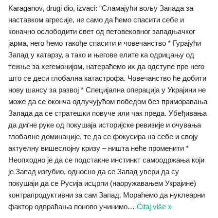
Karaganov, drugi dio, izvaci: “Сламајући вољу Запада за
наставком агресије, не само да ћемо спасити себе и
коначно ослободити свет од петовековног западњачког
јарма, него ћемо такође спасити и човечанство * Гурајући
Запад у катарзу, а тако и његове елите ка одрицању од
тежње за хегемонијом, натераћемо их да одступе пре него
што се деси глобална катастрофа. Човечанство ће добити
нову шансу за развој * Специјална операција у Украјини не
може да се оконча одлучујућом победом без приморавања
Запада да се стратешки повуче или чак преда. Убеђивања
да дигне руке од покушаја историјске ревизије и очувања
глобалне доминације, те да се фокусира на себе и своју
актуелну вишеслојну кризу – ништа неће променити *
Неопходно је да се подстакне инстинкт самоодржања који
је Запад изгубио, односно да се Запад увери да су
покушаји да се Русија исцрпи (наоружавањем Украјине)
контрапродуктивни за сам Запад. Мораћемо да нуклеарни
фактор одвраћања поново учинимо
…
Čitaj više »