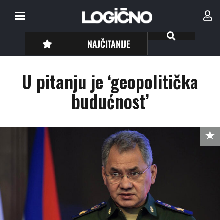
NAJČITANIJE
U pitanju je ‘geopolitička
budućnost’