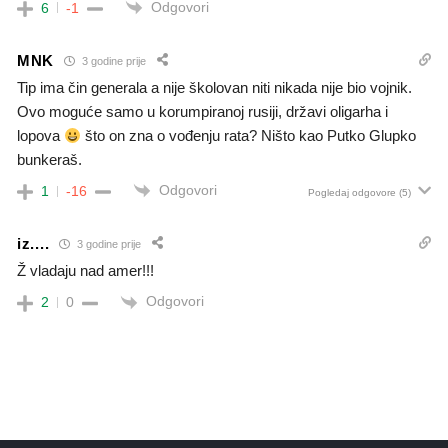
Odgovori
6
-1
MNK
3 godine prije
Tip ima čin generala a nije školovan niti nikada nije bio vojnik.
Ovo moguće samo u korumpiranoj rusiji, državi oligarha i
lopova
što on zna o vođenju rata? Ništo kao Putko Glupko
bunkeraš.
Odgovori
1
-16
Pogledaj odgovore
(5)
iz....
3 godine prije
Ž vladaju nad amer!!!
Odgovori
2
0