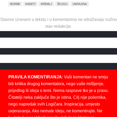
BORBE
KADETI
KREMLJ
ŠOJGU
UKRAJINA
Stavovi izneseni u tekstu i u komentarima ne odražavaju nužno
stav redakcije.
PRAVILA KOMENTIRANJA
: Vaši komentari ne smiju
biti kritika drugog komentatora, nego vaše mišljenje,
prijedlog ili ideja o temi. Nema rasprave tko je u pravu.
Čitatelji neka zaključe što je istina. Cilj nije polemika,
nego napredak svih Logičara. Inspiracija, umjesto
uvjeravanja. Ako nemate ideju, ne komentirajte. Ne