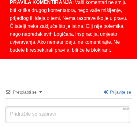
PRAVILA KOMENTIRANJA
: Vaši komentari ne smiju
biti kritika drugog komentatora, nego vaše mišljenje,
prijedlog ili ideja o temi. Nema rasprave tko je u pravu.
Čitatelji neka zaključe što je istina. Cilj nije polemika,
nego napredak svih Logičara. Inspiracija, umjesto
uvjeravanja. Ako nemate ideju, ne komentirajte. Ne
budete li respektirali pravila, biti će te blokirani.
Pretplatiti se
Prijavite se
3000