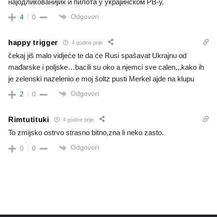
најодликованијих и пилота у украјинском РВ-у.
Odgovori
4
0
happy trigger
4 godine prije
čekaj jiš malo vidjeće te da će Rusi spašavat Ukrajnu od
mađarske i poljske…bacili su oko a njemci sve calen,,,kako ih
je zelenski nazelenio e moj šoltz pusti Merkel ajde na klupu
Odgovori
2
0
Rimtutituki
4 godine prije
To zmijsko ostrvo strasno bitno,zna li neko zasto.
Odgovori
0
0