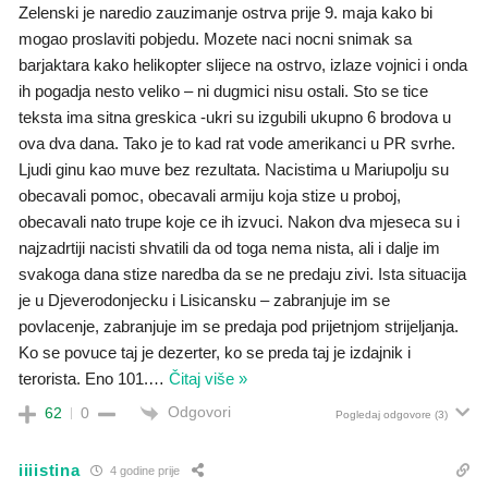
Zelenski je naredio zauzimanje ostrva prije 9. maja kako bi
mogao proslaviti pobjedu. Mozete naci nocni snimak sa
barjaktara kako helikopter slijece na ostrvo, izlaze vojnici i onda
ih pogadja nesto veliko – ni dugmici nisu ostali. Sto se tice
teksta ima sitna greskica -ukri su izgubili ukupno 6 brodova u
ova dva dana. Tako je to kad rat vode amerikanci u PR svrhe.
Ljudi ginu kao muve bez rezultata. Nacistima u Mariupolju su
obecavali pomoc, obecavali armiju koja stize u proboj,
obecavali nato trupe koje ce ih izvuci. Nakon dva mjeseca su i
najzadrtiji nacisti shvatili da od toga nema nista, ali i dalje im
svakoga dana stize naredba da se ne predaju zivi. Ista situacija
je u Djeverodonjecku i Lisicansku – zabranjuje im se
povlacenje, zabranjuje im se predaja pod prijetnjom strijeljanja.
Ko se povuce taj je dezerter, ko se preda taj je izdajnik i
terorista. Eno 101.
…
Čitaj više »
Odgovori
62
0
Pogledaj odgovore
(3)
iiiistina
4 godine prije