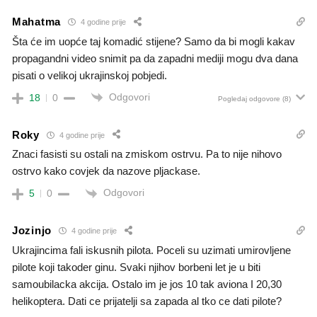
Mahatma
4 godine prije
Šta će im uopće taj komadić stijene? Samo da bi mogli kakav
propagandni video snimit pa da zapadni mediji mogu dva dana
pisati o velikoj ukrajinskoj pobjedi.
Odgovori
18
0
Pogledaj odgovore
(8)
Roky
4 godine prije
Znaci fasisti su ostali na zmiskom ostrvu. Pa to nije nihovo
ostrvo kako covjek da nazove pljackase.
Odgovori
5
0
Jozinjo
4 godine prije
Ukrajincima fali iskusnih pilota. Poceli su uzimati umirovljene
pilote koji takoder ginu. Svaki njihov borbeni let je u biti
samoubilacka akcija. Ostalo im je jos 10 tak aviona I 20,30
helikoptera. Dati ce prijatelji sa zapada al tko ce dati pilote?