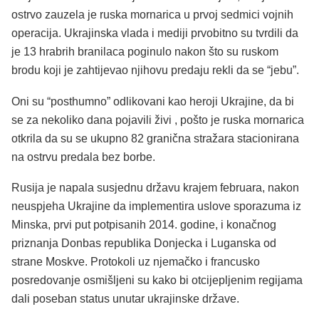
ostrvo zauzela je ruska mornarica u prvoj sedmici vojnih
operacija. Ukrajinska vlada i mediji prvobitno su tvrdili da
je 13 hrabrih branilaca poginulo nakon što su ruskom
brodu koji je zahtijevao njihovu predaju rekli da se “jebu”.
Oni su “posthumno” odlikovani kao heroji Ukrajine, da bi
se za nekoliko dana pojavili živi , ​​pošto je ruska mornarica
otkrila da su se ukupno 82 granična stražara stacionirana
na ostrvu predala bez borbe.
Rusija je napala susjednu državu krajem februara, nakon
neuspjeha Ukrajine da implementira uslove sporazuma iz
Minska, prvi put potpisanih 2014. godine, i konačnog
priznanja Donbas republika Donjecka i Luganska od
strane Moskve. Protokoli uz njemačko i francusko
posredovanje osmišljeni su kako bi otcijepljenim regijama
dali poseban status unutar ukrajinske države.