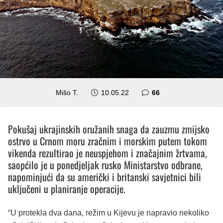
komentara
Mišo T.
10.05.22
66
Pokušaj ukrajinskih oružanih snaga da zauzmu zmijsko
ostrvo u Crnom moru zračnim i morskim putem tokom
vikenda rezultirao je neuspjehom i značajnim žrtvama,
saopćilo je u ponedjeljak rusko Ministarstvo odbrane,
napominjući da su američki i britanski savjetnici bili
uključeni u planiranje operacije.
“U protekla dva dana, režim u Kijevu je napravio nekoliko