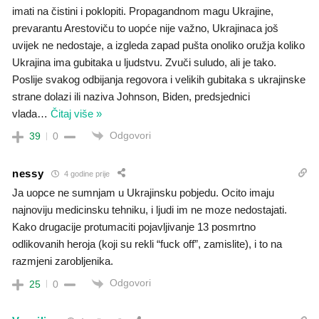
imati na čistini i poklopiti. Propagandnom magu Ukrajine,
prevarantu Arestoviču to uopće nije važno, Ukrajinaca još
uvijek ne nedostaje, a izgleda zapad pušta onoliko oružja koliko
Ukrajina ima gubitaka u ljudstvu. Zvuči suludo, ali je tako.
Poslije svakog odbijanja regovora i velikih gubitaka s ukrajinske
strane dolazi ili naziva Johnson, Biden, predsjednici
vlada
…
Čitaj više »
Odgovori
39
0
nessy
4 godine prije
Ja uopce ne sumnjam u Ukrajinsku pobjedu. Ocito imaju
najnoviju medicinsku tehniku, i ljudi im ne moze nedostajati.
Kako drugacije protumaciti pojavljivanje 13 posmrtno
odlikovanih heroja (koji su rekli “fuck off”, zamislite), i to na
razmjeni zarobljenika.
Odgovori
25
0