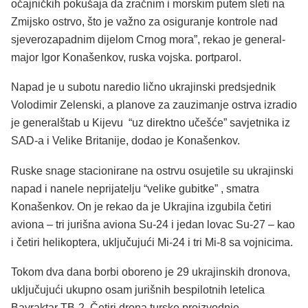
očajničkih pokušaja da zračnim i morskim putem sleti na
Zmijsko ostrvo, što je važno za osiguranje kontrole nad
sjeverozapadnim dijelom Crnog mora”, rekao je general-
major Igor Konašenkov, ruska vojska. portparol.
Napad je u subotu naredio lično ukrajinski predsjednik
Volodimir Zelenski, a planove za zauzimanje ostrva izradio
je generalštab u Kijevu “uz direktno učešće” savjetnika iz
SAD-a i Velike Britanije, dodao je Konašenkov.
Ruske snage stacionirane na ostrvu osujetile su ukrajinski
napad i nanele neprijatelju “velike gubitke” , smatra
Konašenkov. On je rekao da je Ukrajina izgubila četiri
aviona – tri jurišna aviona Su-24 i jedan lovac Su-27 – kao
i četiri helikoptera, uključujući Mi-24 i tri Mi-8 sa vojnicima.
Tokom dva dana borbi oboreno je 29 ukrajinskih dronova,
uključujući ukupno osam jurišnih bespilotnih letelica
Bayraktar TB-2. Četiri drona turske proizvodnje