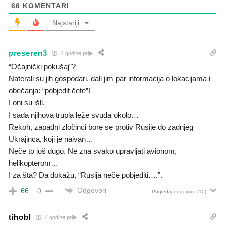
66
KOMENTARI
Najstariji
preseren3
4 godine prije
“Očajnički pokušaj”?
Naterali su jih gospodari, dali jim par informacija o lokacijama i
obečanja: “pobjedit čete”!
I oni su išli.
I sada njihova trupla leže svuda okolo…
Rekoh, zapadni zločinci bore se protiv Rusije do zadnjeg
Ukrajinca, koji je naivan…
Neče to još dugo. Ne zna svako upravljati avionom,
helikopterom…
I za šta? Da dokažu, “Rusija neče pobjediti….”.
Odgovori
66
0
Pogledaj odgovore
(10)
tihobl
4 godine prije