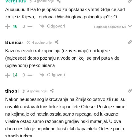
Vergilius
4 godine prije
Auuuuuuu!!! Pa to je opasno za opstanak vrste! Gdje će sad
zmije iz Kijeva, Londona i Washingtona polagati jaja? :-O
Odgovori
46
0
Pogledaj odgovore
(2)
Buničar
4 godine prije
Kazu da svaki rat zapocinju (i zavrsavaju) oni koji se
(najcesce) dobro poznaju a vode oni koji se prvi puta vide
(uglavnom) preko nisana
Odgovori
14
0
tihobl
4 godine prije
Nakon neuspesnog iskrcavanja na Zmijsko ostrvo zli rusi su
navalili unistavati turisticke kapacitete Odese. Postoje snimci
na kojima je od hotela ostala samo rupcaga, od luksuzne
viletine ostao samo razbacan gradjevinski materijal. U dva
dana nestalo je poprilicno turistickih kapaciteta Odese punih
stranih turista.