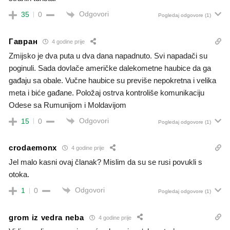
Odgovori
35
0
Pogledaj odgovore
(1)
Гавран
4 godine prije
Zmijsko je dva puta u dva dana napadnuto. Svi napadači su
poginuli. Sada dovlače američke dalekometne haubice da ga
gađaju sa obale. Vučne haubice su previše nepokretna i velika
meta i biće gađane. Položaj ostrva kontroliše komunikaciju
Odese sa Rumunijom i Moldavijom
Odgovori
15
0
Pogledaj odgovore
(1)
crodaemonx
4 godine prije
Jel malo kasni ovaj članak? Mislim da su se rusi povukli s
otoka.
Odgovori
1
0
Pogledaj odgovore
(1)
grom iz vedra neba
4 godine prije