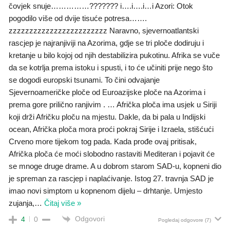
čovjek snuje……………??????? i….i….i…i Azori: Otok
pogodilo više od dvije tisuće potresa…….
zzzzzzzzzzzzzzzzzzzzzzzz Naravno, sjevernoatlantski
rascjep je najranjiviji na Azorima, gdje se tri ploče dodiruju i
kretanje u bilo kojoj od njih destabilizira pukotinu. Afrika se vuče
da se kotrlja prema istoku i spusti, i to će učiniti prije nego što
se dogodi europski tsunami. To čini odvajanje
Sjevernoameričke ploče od Euroazijske ploče na Azorima i
prema gore prilično ranjivim . … Afrička ploča ima usjek u Siriji
koji drži Afričku ploču na mjestu. Dakle, da bi pala u Indijski
ocean, Afrička ploča mora proći pokraj Sirije i Izraela, stišćući
Crveno more tijekom tog pada. Kada prođe ovaj pritisak,
Afrička ploča će moći slobodno rastaviti Mediteran i pojavit će
se mnoge druge drame. A u dobrom starom SAD-u, kopneni dio
je spreman za rascjep i naplaćivanje. Istog 27. travnja SAD je
imao novi simptom u kopnenom dijelu – drhtanje. Umjesto
zujanja,
…
Čitaj više »
Odgovori
4
0
Pogledaj odgovore
(7)