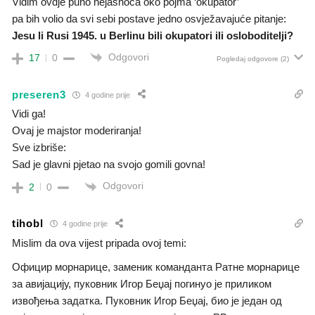
Vidim ovdje puno nejasnoća oko pojma ‘okupator’
pa bih volio da svi sebi postave jedno osvježavajuće pitanje:
Jesu li Rusi 1945. u Berlinu bili okupatori ili osloboditelji?
Odgovori
17
0
Pogledaj odgovore
(2)
preseren3
4 godine prije
Vidi ga!
Ovaj je majstor moderiranja!
Sve izbriše:
Sad je glavni pjetao na svojo gomili govna!
Odgovori
2
0
tihobl
4 godine prije
Mislim da ova vijest pripada ovoj temi:
Официр морнарице, заменик команданта Ратне морнарице
за авијацију, пуковник Игор Беџај погинуо је приликом
извођења задатка. Пуковник Игор Беџај, био је један од