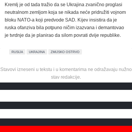
Kremlj je od tada tražio da se Ukrajina zvanično proglasi
neutralnom zemljom koja se nikada neće pridružiti vojnom
bloku NATO-a koji predvode SAD. Kijev insistira da je
ruska ofanziva bila potpuno ničim izazvana i demantovao
je tvrdnje da je planirao da silom povrati dvije republike.
RUSIJA
UKRAJINA
ZMIJSKO OSTRVO
Stavovi izneseni u tekstu i u komentarima ne odražavaju nužno
stav redakcije.