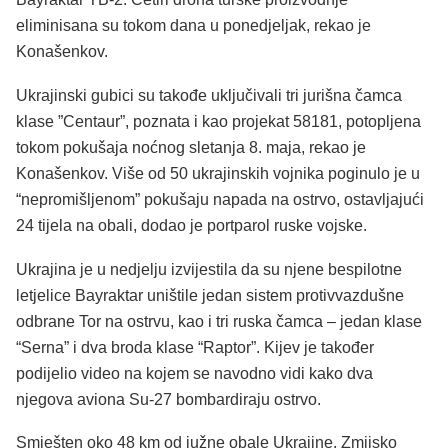
eliminisana su tokom dana u ponedjeljak, rekao je
Konašenkov.
Ukrajinski gubici su takođe uključivali tri jurišna čamca
klase ”Centaur”, poznata i kao projekat 58181, potopljena
tokom pokušaja noćnog sletanja 8. maja, rekao je
Konašenkov. Više od 50 ukrajinskih vojnika poginulo je u
“nepromišljenom” pokušaju napada na ostrvo, ostavljajući
24 tijela na obali, dodao je portparol ruske vojske.
Ukrajina je u nedjelju izvijestila da su njene bespilotne
letjelice Bayraktar uništile jedan sistem protivvazdušne
odbrane Tor na ostrvu, kao i tri ruska čamca – jedan klase
“Serna” i dva broda klase “Raptor”. Kijev je također
podijelio video na kojem se navodno vidi kako dva
njegova aviona Su-27 bombardiraju ostrvo.
Smješten oko 48 km od južne obale Ukrajine, Zmijsko