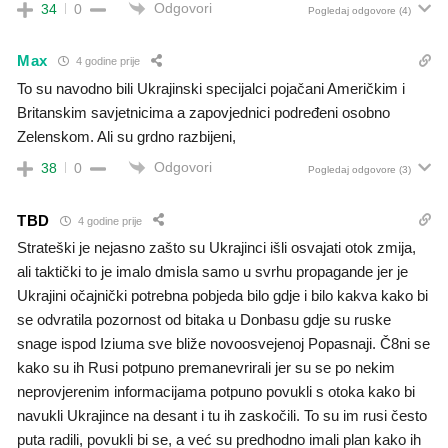
Odgovori
34
0
Pogledaj odgovore
(4)
Max
4 godine prije
To su navodno bili Ukrajinski specijalci pojačani Američkim i
Britanskim savjetnicima a zapovjednici podređeni osobno
Zelenskom. Ali su grdno razbijeni,
Odgovori
38
0
Pogledaj odgovore
(3)
TBD
4 godine prije
Strateški je nejasno zašto su Ukrajinci išli osvajati otok zmija,
ali taktički to je imalo dmisla samo u svrhu propagande jer je
Ukrajini očajnički potrebna pobjeda bilo gdje i bilo kakva kako bi
se odvratila pozornost od bitaka u Donbasu gdje su ruske
snage ispod Iziuma sve bliže novoosvejenoj Popasnaji. Č8ni se
kako su ih Rusi potpuno premanevrirali jer su se po nekim
neprovjerenim informacijama potpuno povukli s otoka kako bi
navukli Ukrajince na desant i tu ih zaskočili. To su im rusi često
puta radili, povukli bi se, a već su predhodno imali plan kako ih