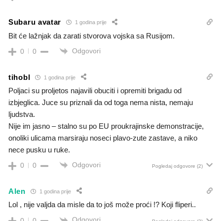
Subaru avatar
1 godina prije
Bit će lažnjak da zarati stvorova vojska sa Rusijom.
Odgovori
0
0
tihobl
1 godina prije
Poljaci su proljetos najavili obuciti i opremiti brigadu od
izbjeglica. Juce su priznali da od toga nema nista, nemaju
ljudstva.
Nije im jasno – stalno su po EU proukrajinske demonstracije,
onoliki ulicama marsiraju noseci plavo-zute zastave, a niko
nece pusku u ruke.
Odgovori
0
0
Pogledaj odgovore
(2)
Alen
1 godina prije
Lol , nije valjda da misle da to još može proći !? Koji fliperi..
Odgovori
0
0