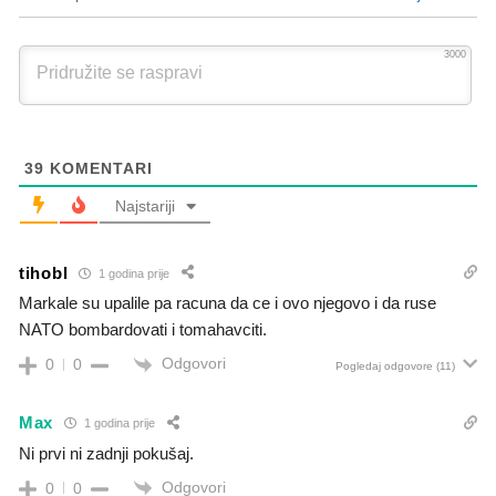
3000
39
KOMENTARI
Najstariji
tihobl
1 godina prije
Markale su upalile pa racuna da ce i ovo njegovo i da ruse
NATO bombardovati i tomahavciti.
Odgovori
0
0
Pogledaj odgovore
(11)
Max
1 godina prije
Ni prvi ni zadnji pokušaj.
Odgovori
0
0