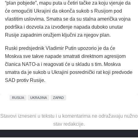
“plan pobjede”, mapu puta u četiri tačke za koju vjeruje da
će omogućiti Ukrajini da okonča sukob s Rusijom pod
vlastitim uslovima. Smatra se da su stalna američka vojna
podrška i dozvola za izvođenje napada duboko unutar
Rusije zapadnim oružjem ključni za njegov plan.
Ruski predsjednik Vladimir Putin upozorio je da će
Moskva sve takve napade smatrati direktnom agresijom
članica NATO-a i reagovati će u skladu s tim. Moskva
smatra da je sukob u Ukrajini posrednički rat koji predvode
SAD protiv Rusije.
RUSIJA
UKRAJINA
ZAPAD
Stavovi izneseni u tekstu i u komentarima ne odražavaju nužno
stav redakcije.