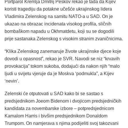
Portparol Kremlja Dmitrij Peskov rekao je tada da Kijev
koristi tragediju da potakne učešće ukrajinskog lidera
Vladimira Zelenskog na samitu NATO-a u SAD. On je
ukazao na obrazac incidenata visokog profila, sličnih
bombaškom napadu u Okhmatdetu, koji su se dogodili
prije sastanaka Zelenskog s visokim stranim zvaničnicima.
“Klika Zelenskog zanemaruje živote ukrajinske djece koje
dovodi u opasnost”, rekao je SVR. Navodi se niz “krvavih
provokacija” tokom sukoba, dodajući da nakon njih “malo
ljudi u svijetu vjeruje da je Moskva ‘podmukla”, a Kijev
‘nevin’.
Zelenski će otputovati u SAD kako bi se sastao s
predsjednikom Joeom Bidenom i dvojicom predsjedničkih
kandidata za novembarske izbore – potpredsjednicom
Kamalom Harris i bivšim predsjednikom Donaldom
Trumpom. On namjerava s njima podijeliti svoj takozvani