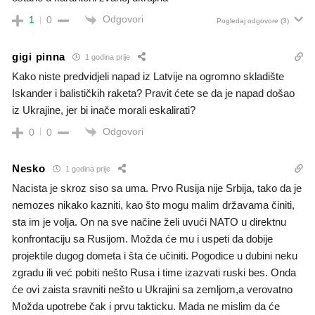
Odgovori
1
0
Pogledaj odgovore
(3)
gigi pinna
1 godina prije
Kako niste predvidjeli napad iz Latvije na ogromno skladište
Iskander i balističkih raketa? Pravit ćete se da je napad došao
iz Ukrajine, jer bi inače morali eskalirati?
Odgovori
0
0
Nesko
1 godina prije
Nacista je skroz siso sa uma. Prvo Rusija nije Srbija, tako da je
nemozes nikako kazniti, kao što mogu malim državama činiti,
sta im je volja. On na sve načine želi uvući NATO u direktnu
konfrontaciju sa Rusijom. Možda će mu i uspeti da dobije
projektile dugog dometa i šta će učiniti. Pogodice u dubini neku
zgradu ili već pobiti nešto Rusa i time izazvati ruski bes. Onda
će ovi zaista sravniti nešto u Ukrajini sa zemljom,a verovatno
Možda upotrebe čak i prvu takticku. Mada ne mislim da će