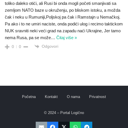
toliko daleko otići, ali Rusi bi onda mogli početi smanjivati sa
zemljom NATO baze u okruženju, po bliskom istoku, a možda
čak i neku u Rumuniji,Poljskoj pa čak i Ramstajn u Nemačkoj.
Pa ako i to ne umiri naciste, onda podići ulog i recimo taktickom
NUK sravniti neki veći grad na zapadu naći Ukrajine, Jer tamo
nema Rusa, pa se može
…
Čitaj više »
Odgovori
0
0
Početna
Kontakt
O nama
Privatnost
© 2024 – Portal Logično