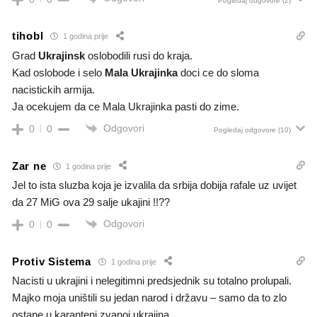
Pogledaj odgovore
(2)
tihobl
1 godina prije
Grad
Ukrajinsk
oslobodili rusi do kraja.
Kad oslobode i selo
Mala Ukrajinka
doci ce do sloma
nacistickih armija.
Ja ocekujem da ce Mala Ukrajinka pasti do zime.
Odgovori
0
0
Pogledaj odgovore
(10)
Zar ne
1 godina prije
Jel to ista sluzba koja je izvalila da srbija dobija rafale uz uvijet
da 27 MiG ova 29 salje ukajini !!??
Odgovori
0
0
Protiv Sistema
1 godina prije
Nacisti u ukrajini i nelegitimni predsjednik su totalno prolupali.
Majko moja uništili su jedan narod i državu – samo da to zlo
ostane u karanteni zvanoj ukrajina