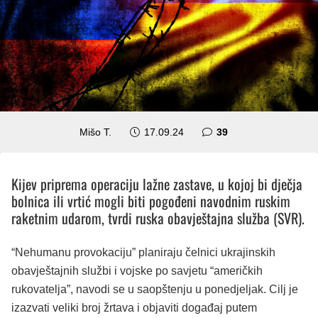
komentara
Mišo T.
17.09.24
39
Kijev priprema operaciju lažne zastave, u kojoj bi dječja
bolnica ili vrtić mogli biti pogođeni navodnim ruskim
raketnim udarom, tvrdi ruska obavještajna služba (SVR).
“Nehumanu provokaciju” planiraju čelnici ukrajinskih
obavještajnih službi i vojske po savjetu “američkih
rukovatelja”, navodi se u saopštenju u ponedjeljak. Cilj je
izazvati veliki broj žrtava i objaviti događaj putem