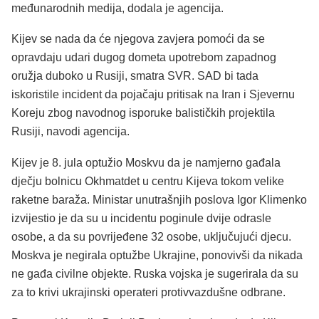
međunarodnih medija, dodala je agencija.
Kijev se nada da će njegova zavjera pomoći da se
opravdaju udari dugog dometa upotrebom zapadnog
oružja duboko u Rusiji, smatra SVR. SAD bi tada
iskoristile incident da pojačaju pritisak na Iran i Sjevernu
Koreju zbog navodnog isporuke balističkih projektila
Rusiji, navodi agencija.
Kijev je 8. jula optužio Moskvu da je namjerno gađala
dječju bolnicu Okhmatdet u centru Kijeva tokom velike
raketne baraža. Ministar unutrašnjih poslova Igor Klimenko
izvijestio je da su u incidentu poginule dvije odrasle
osobe, a da su povrijeđene 32 osobe, uključujući djecu.
Moskva je negirala optužbe Ukrajine, ponovivši da nikada
ne gađa civilne objekte. Ruska vojska je sugerirala da su
za to krivi ukrajinski operateri protivvazdušne odbrane.