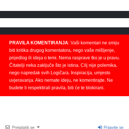
PRAVILA KOMENTIRANJA
: Vaši komentari ne smiju
biti kritika drugog komentatora, nego vaše mišljenje,
prijedlog ili ideja o temi. Nema rasprave tko je u pravu.
Čitatelji neka zaključe što je istina. Cilj nije polemika,
nego napredak svih Logičara. Inspiracija, umjesto
uvjeravanja. Ako nemate ideju, ne komentirajte. Ne
budete li respektirali pravila, biti će te blokirani.
Pretplatiti se
Prijavite se