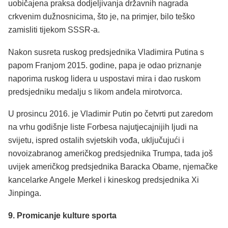
uobičajena praksa dodjeljivanja državnih nagrada
crkvenim dužnosnicima, što je, na primjer, bilo teško
zamisliti tijekom SSSR-a.
Nakon susreta ruskog predsjednika Vladimira Putina s
papom Franjom 2015. godine, papa je odao priznanje
naporima ruskog lidera u uspostavi mira i dao ruskom
predsjedniku medalju s likom anđela mirotvorca.
U prosincu 2016. je Vladimir Putin po četvrti put zaredom
na vrhu godišnje liste Forbesa najutjecajnijih ljudi na
svijetu, ispred ostalih svjetskih vođa, uključujući i
novoizabranog američkog predsjednika Trumpa, tada još
uvijek američkog predsjednika Baracka Obame, njemačke
kancelarke Angele Merkel i kineskog predsjednika Xi
Jinpinga.
9. Promicanje kulture sporta