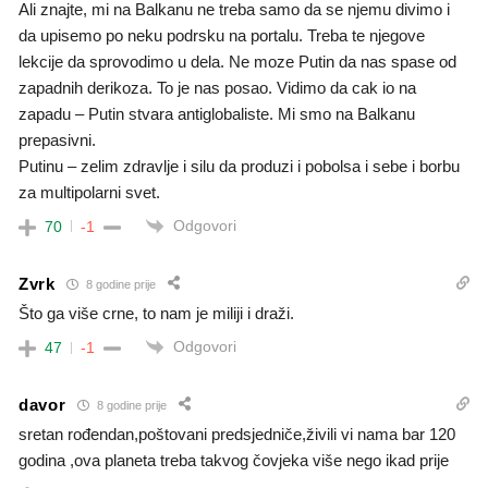
Ali znajte, mi na Balkanu ne treba samo da se njemu divimo i
da upisemo po neku podrsku na portalu. Treba te njegove
lekcije da sprovodimo u dela. Ne moze Putin da nas spase od
zapadnih derikoza. To je nas posao. Vidimo da cak io na
zapadu – Putin stvara antiglobaliste. Mi smo na Balkanu
prepasivni.
Putinu – zelim zdravlje i silu da produzi i pobolsa i sebe i borbu
za multipolarni svet.
Odgovori
70
-1
Zvrk
8 godine prije
Što ga više crne, to nam je miliji i draži.
Odgovori
47
-1
davor
8 godine prije
sretan rođendan,poštovani predsjedniče,živili vi nama bar 120
godina ,ova planeta treba takvog čovjeka više nego ikad prije