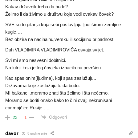
Kakav državnik treba da bude?
Želimo li da živimo u društvu koje vodi ovakav čovek?
SVE su to pitanja koja sebi postavljaju ljudi širom zemljine
kugle….
Bez obzira na nacinalnu,versku,ili socijalnu pripadnost.
Duh VLADIMIRA VLADIMIROVIČA osvaja svijet.
Svi mi smo nesvesni dobitnici.
Na lutriji koja je tog čovjeka izbacila na površinu.
Kao spas onim(ljudima), koji spas zaslužuju…
Državama koje zaslužuju to da budu.
MI balkanci ,moramo znati šta želimo i šta nećemo.
Moramo se boriti onako kako to čini ovaj; nekrunisani
car,majčice Rusije…..
Odgovori
23
-1
davor
8 godine prije