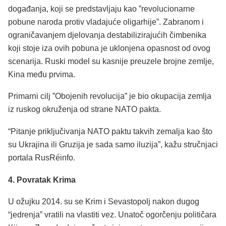
događanja, koji se predstavljaju kao ”revolucionarne
pobune naroda protiv vladajuće oligarhije”. Zabranom i
ograničavanjem djelovanja destabilizirajućih čimbenika
koji stoje iza ovih pobuna je uklonjena opasnost od ovog
scenarija. Ruski model su kasnije preuzele brojne zemlje,
Kina među prvima.
Primarni cilj ”Obojenih revolucija” je bio okupacija zemlja
iz ruskog okruženja od strane NATO pakta.
“Pitanje priključivanja NATO paktu takvih zemalja kao što
su Ukrajina ili Gruzija je sada samo iluzija”, kažu stručnjaci
portala RusRéinfo.
4. Povratak Krima
U ožujku 2014. su se Krim i Sevastopolj nakon dugog
“jedrenja” vratili na vlastiti vez. Unatoč ogorčenju političara