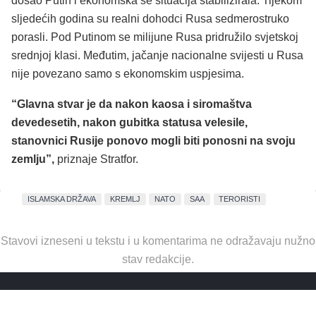
došao Putin i ekonomska se situacija stabilizirala. Tijekom
sljedećih godina su realni dohodci Rusa sedmerostruko
porasli. Pod Putinom se milijune Rusa pridružilo svjetskoj
srednjoj klasi. Međutim, jačanje nacionalne svijesti u Rusa
nije povezano samo s ekonomskim uspjesima.
“Glavna stvar je da nakon kaosa i siromaštva
devedesetih, nakon gubitka statusa velesile,
stanovnici Rusije ponovo mogli biti ponosni na svoju
zemlju”,
priznaje Stratfor.
ISLAMSKA DRŽAVA
KREMLJ
NATO
SAA
TERORISTI
Stavovi izneseni u tekstu i u komentarima ne odražavaju nužno
stav redakcije.