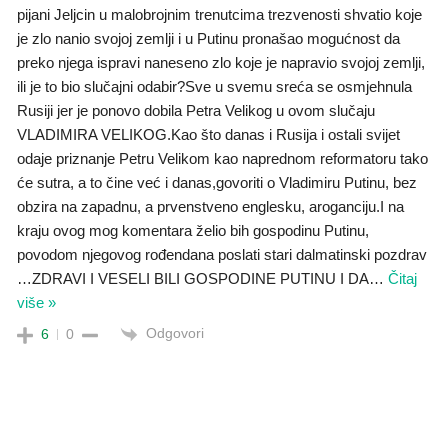
pijani Jeljcin u malobrojnim trenutcima trezvenosti shvatio koje
je zlo nanio svojoj zemlji i u Putinu pronašao mogućnost da
preko njega ispravi naneseno zlo koje je napravio svojoj zemlji,
ili je to bio slučajni odabir?Sve u svemu sreća se osmjehnula
Rusiji jer je ponovo dobila Petra Velikog u ovom slučaju
VLADIMIRA VELIKOG.Kao što danas i Rusija i ostali svijet
odaje priznanje Petru Velikom kao naprednom reformatoru tako
će sutra, a to čine već i danas,govoriti o Vladimiru Putinu, bez
obzira na zapadnu, a prvenstveno englesku, aroganciju.I na
kraju ovog mog komentara želio bih gospodinu Putinu,
povodom njegovog rođendana poslati stari dalmatinski pozdrav
…ZDRAVI I VESELI BILI GOSPODINE PUTINU I DA
…
Čitaj
više »
Odgovori
6
0