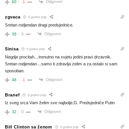
Odgovori
60
-1
zgvaca
8 godine prije
Sretan rodjendan dragi predsjednice.
Odgovori
39
0
Sinisa
8 godine prije
Negdje procitah…trenutno na svjetu jedini pravi drzavnik.
Sretan rodjendan…samo ti zdravlja zelim a za ostalo si sam
sposoban.
Odgovori
48
-1
Branef
8 godine prije
Iz sveg srca Vam želim sve najbolje,G. Predsjedniče Putin
Odgovori
32
0
Bill Clinton sa ženom
8 godine prije