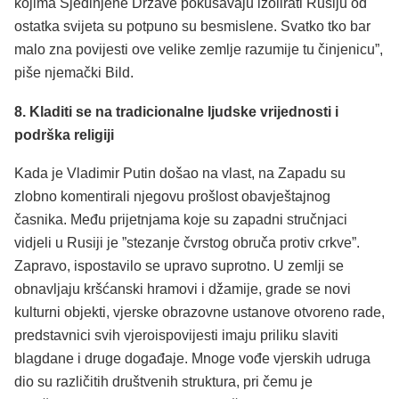
kojima Sjedinjene Države pokušavaju izolirati Rusiju od
ostatka svijeta su potpuno su besmislene. Svatko tko bar
malo zna povijesti ove velike zemlje razumije tu činjenicu”,
piše njemački Bild.
8. Kladiti se na tradicionalne ljudske vrijednosti i
podrška religiji
Kada je Vladimir Putin došao na vlast, na Zapadu su
zlobno komentirali njegovu prošlost obavještajnog
časnika. Među prijetnjama koje su zapadni stručnjaci
vidjeli u Rusiji je ”stezanje čvrstog obruča protiv crkve”.
Zapravo, ispostavilo se upravo suprotno. U zemlji se
obnavljaju kršćanski hramovi i džamije, grade se novi
kulturni objekti, vjerske obrazovne ustanove otvoreno rade,
predstavnici svih vjeroispovijesti imaju priliku slaviti
blagdane i druge događaje. Mnoge vođe vjerskih udruga
dio su različitih društvenih struktura, pri čemu je