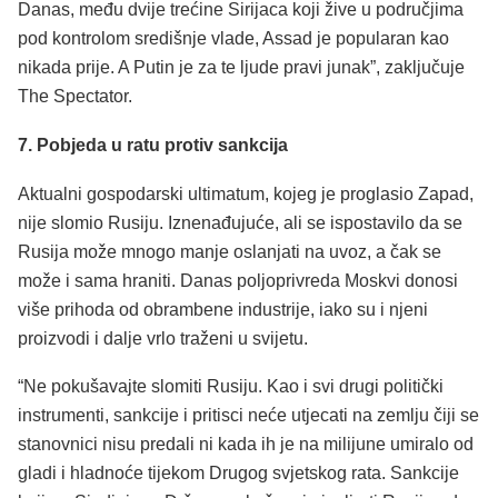
Danas, među dvije trećine Sirijaca koji žive u područjima
pod kontrolom središnje vlade, Assad je popularan kao
nikada prije. A Putin je za te ljude pravi junak”, zaključuje
The Spectator.
7. Pobjeda u ratu protiv sankcija
Aktualni gospodarski ultimatum, kojeg je proglasio Zapad,
nije slomio Rusiju. Iznenađujuće, ali se ispostavilo da se
Rusija može mnogo manje oslanjati na uvoz, a čak se
može i sama hraniti. Danas poljoprivreda Moskvi donosi
više prihoda od obrambene industrije, iako su i njeni
proizvodi i dalje vrlo traženi u svijetu.
“Ne pokušavajte slomiti Rusiju. Kao i svi drugi politički
instrumenti, sankcije i pritisci neće utjecati na zemlju čiji se
stanovnici nisu predali ni kada ih je na milijune umiralo od
gladi i hladnoće tijekom Drugog svjetskog rata. Sankcije