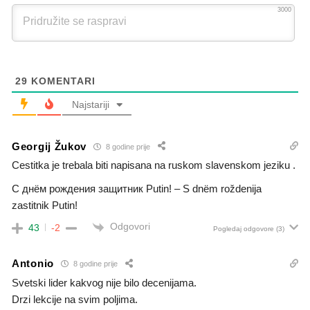
3000
29
KOMENTARI
Najstariji
Georgij Žukov
8 godine prije
Cestitka je trebala biti napisana na ruskom slavenskom jeziku .
С днём рождения защитник Putin! – S dnëm roždenija
zastitnik Putin!
Odgovori
43
-2
Pogledaj odgovore
(3)
Antonio
8 godine prije
Svetski lider kakvog nije bilo decenijama.
Drzi lekcije na svim poljima.