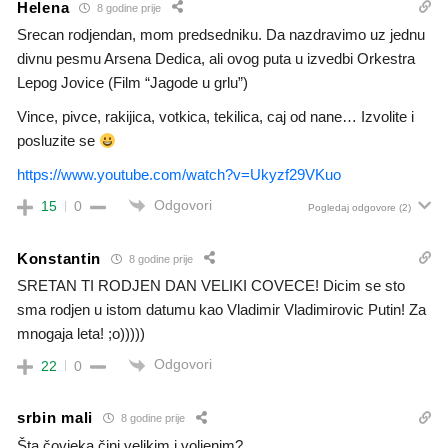
Helena
8 godine prije
Srecan rodjendan, mom predsedniku. Da nazdravimo uz jednu
divnu pesmu Arsena Dedica, ali ovog puta u izvedbi Orkestra
Lepog Jovice (Film “Jagode u grlu”)
Vince, pivce, rakijica, votkica, tekilica, caj od nane… Izvolite i
posluzite se
https://www.youtube.com/watch?v=Ukyzf29VKuo
Odgovori
15
0
Pogledaj odgovore
(2)
Konstantin
8 godine prije
SRETAN TI RODJEN DAN VELIKI COVECE! Dicim se sto
sma rodjen u istom datumu kao Vladimir Vladimirovic Putin! Za
mnogaja leta! ;o)))))
Odgovori
22
0
srbin mali
8 godine prije
Šta čovjeka čini velikim i voljenim?