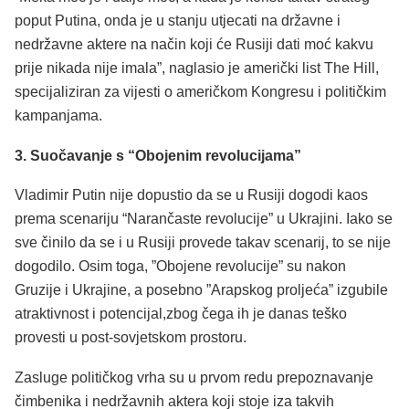
poput Putina, onda je u stanju utjecati na državne i
nedržavne aktere na način koji će Rusiji dati moć kakvu
prije nikada nije imala”, naglasio je američki list The Hill,
specijaliziran za vijesti o američkom Kongresu i političkim
kampanjama.
3. Suočavanje s “Obojenim revolucijama”
Vladimir Putin nije dopustio da se u Rusiji dogodi kaos
prema scenariju “Narančaste revolucije” u Ukrajini. Iako se
sve činilo da se i u Rusiji provede takav scenarij, to se nije
dogodilo. Osim toga, ”Obojene revolucije” su nakon
Gruzije i Ukrajine, a posebno ”Arapskog proljeća” izgubile
atraktivnost i potencijal,zbog čega ih je danas teško
provesti u post-sovjetskom prostoru.
Zasluge političkog vrha su u prvom redu prepoznavanje
čimbenika i nedržavnih aktera koji stoje iza takvih