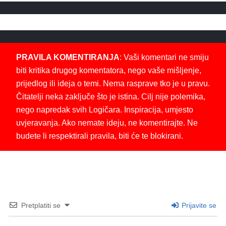
PRAVILA KOMENTIRANJA
: Vaši komentari ne smiju
biti kritika drugog komentatora, nego vaše mišljenje,
prijedlog ili ideja o temi. Nema rasprave tko je u pravu.
Čitatelji neka zaključe što je istina. Cilj nije polemika,
nego napredak svih Logičara. Inspiracija, umjesto
uvjeravanja. Ako nemate ideju, ne komentirajte. Ne
budete li respektirali pravila, biti će te blokirani.
Pretplatiti se
Prijavite se