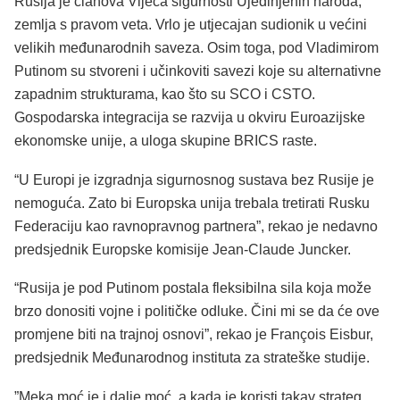
Rusija je članova Vijeća sigurnosti Ujedinjenih naroda,
zemlja s pravom veta. Vrlo je utjecajan sudionik u većini
velikih međunarodnih saveza. Osim toga, pod Vladimirom
Putinom su stvoreni i učinkoviti savezi koje su alternativne
zapadnim strukturama, kao što su SCO i CSTO.
Gospodarska integracija se razvija u okviru Euroazijske
ekonomske unije, a uloga skupine BRICS raste.
“U Europi je izgradnja sigurnosnog sustava bez Rusije je
nemoguća. Zato bi Europska unija trebala tretirati Rusku
Federaciju kao ravnopravnog partnera”, rekao je nedavno
predsjednik Europske komisije Jean-Claude Juncker.
“Rusija je pod Putinom postala fleksibilna sila koja može
brzo donositi vojne i političke odluke. Čini mi se da će ove
promjene biti na trajnoj osnovi”, rekao je François Eisbur,
predsjednik Međunarodnog instituta za strateške studije.
”Meka moć je i dalje moć, a kada je koristi takav strateg