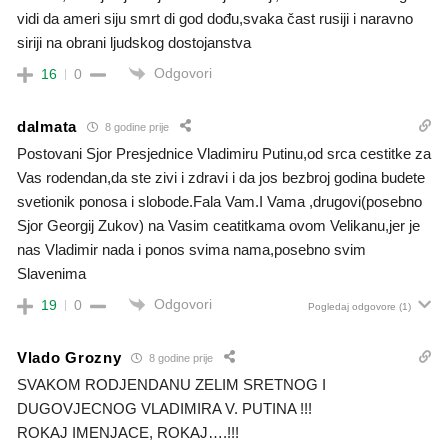
vidi da ameri siju smrt di god dođu,svaka čast rusiji i naravno
siriji na obrani ljudskog dostojanstva
Odgovori
16
0
dalmata
8 godine prije
Postovani Sjor Presjednice Vladimiru Putinu,od srca cestitke za
Vas rodendan,da ste zivi i zdravi i da jos bezbroj godina budete
svetionik ponosa i slobode.Fala Vam.I Vama ,drugovi(posebno
Sjor Georgij Zukov) na Vasim ceatitkama ovom Velikanu,jer je
nas Vladimir nada i ponos svima nama,posebno svim
Slavenima
Odgovori
19
0
Pogledaj odgovore
(1)
Vlado Grozny
8 godine prije
SVAKOM RODJENDANU ZELIM SRETNOG I
DUGOVJECNOG VLADIMIRA V. PUTINA !!!
ROKAJ IMENJACE, ROKAJ….!!!