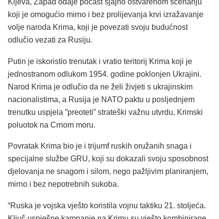
Kijeva, Zapad odaje počast sjajno ostvarenom scenariju
koji je omogućio mirno i bez prolijevanja krvi izražavanje
volje naroda Krima, koji je povezati svoju budućnost
odlučio vezati za Rusiju.
Putin je iskoristio trenutak i vratio teritorij Krima koji je
jednostranom odlukom 1954. godine poklonjen Ukrajini.
Narod Krima je odlučio da ne želi živjeti s ukrajinskim
nacionalistima, a Rusija je NATO paktu u posljednjem
trenutku uspjela ”preoteti” strateški važnu utvrdu, Krimski
poluotok na Crnom moru.
Povratak Krima bio je i trijumf ruskih oružanih snaga i
specijalne službe GRU, koji su dokazali svoju sposobnost
djelovanja ne snagom i silom, nego pažljivim planiranjem,
mirno i bez nepotrebnih sukoba.
“Ruska je vojska vješto koristila vojnu taktiku 21. stoljeća.
Ključ uspješne kampanje na Krimu su vješto kombinirane