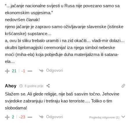
“…jačanje nacionalne svijesti u Rusa nije povezano samo sa
ekonomskim uspjesima.”
nedovršen članak!
njeno jačanje je zapravo samo oživljavanje slavenske (istinske
kršćanske) supstance…
a, ovu bi sliku trebalo uramiti i na zid okačiti… vladi-mir dolazi…
okultni bjelomagijski ceremonija! iza njega simbol nebeske
moći (miha-ela) koja pobjeđuje duha materijalizma ili satana-
ela…
Odgovori
21
-1
Ahoy
8 godine prije
Slažem se. Ali glede religije, nije baš sasvim točno. Jehovine
svjedoke zabranjuju i tretiraju kao teroriste…. Toliko o tim
slobodama!
Odgovori
2
-23
Pogledaj odgovore
(1)