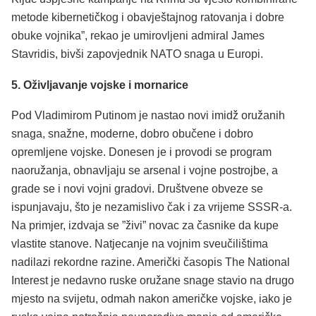
metode kibernetičkog i obavještajnog ratovanja i dobre
obuke vojnika”, rekao je umirovljeni admiral James
Stavridis, bivši zapovjednik NATO snaga u Europi.
5. Oživljavanje vojske i mornarice
Pod Vladimirom Putinom je nastao novi imidž oružanih
snaga, snažne, moderne, dobro obučene i dobro
opremljene vojske. Donesen je i provodi se program
naoružanja, obnavljaju se arsenal i vojne postrojbe, a
grade se i novi vojni gradovi. Društvene obveze se
ispunjavaju, što je nezamislivo čak i za vrijeme SSSR-a.
Na primjer, izdvaja se ”živi” novac za časnike da kupe
vlastite stanove. Natjecanje na vojnim sveučilištima
nadilazi rekordne razine. Američki časopis The National
Interest je nedavno ruske oružane snage stavio na drugo
mjesto na svijetu, odmah nakon američke vojske, iako je