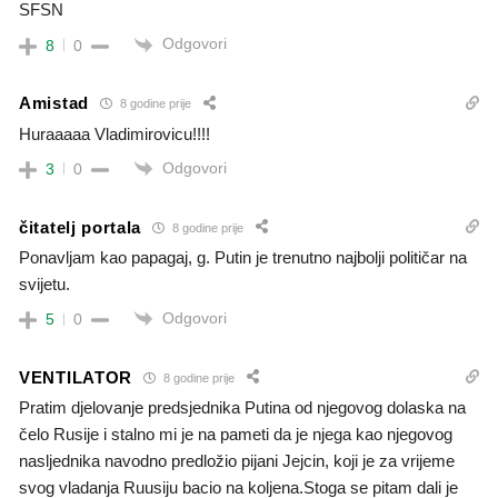
SFSN
Odgovori
8
0
Amistad
8 godine prije
Huraaaaa Vladimirovicu!!!!
Odgovori
3
0
čitatelj portala
8 godine prije
Ponavljam kao papagaj, g. Putin je trenutno najbolji političar na
svijetu.
Odgovori
5
0
VENTILATOR
8 godine prije
Pratim djelovanje predsjednika Putina od njegovog dolaska na
čelo Rusije i stalno mi je na pameti da je njega kao njegovog
nasljednika navodno predložio pijani Jejcin, koji je za vrijeme
svog vladanja Ruusiju bacio na koljena.Stoga se pitam dali je