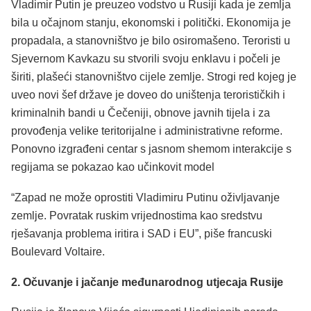
Vladimir Putin je preuzeo vodstvo u Rusiji kada je zemlja
bila u očajnom stanju, ekonomski i politički. Ekonomija je
propadala, a stanovništvo je bilo osiromašeno. Teroristi u
Sjevernom Kavkazu su stvorili svoju enklavu i počeli je
širiti, plašeći stanovništvo cijele zemlje. Strogi red kojeg je
uveo novi šef države je doveo do uništenja terorističkih i
kriminalnih bandi u Čečeniji, obnove javnih tijela i za
provođenja velike teritorijalne i administrativne reforme.
Ponovno izgrađeni centar s jasnom shemom interakcije s
regijama se pokazao kao učinkovit model
“Zapad ne može oprostiti Vladimiru Putinu oživljavanje
zemlje. Povratak ruskim vrijednostima kao sredstvu
rješavanja problema iritira i SAD i EU”, piše francuski
Boulevard Voltaire.
2. Očuvanje i jačanje međunarodnog utjecaja Rusije