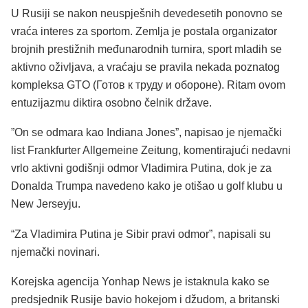
U Rusiji se nakon neuspješnih devedesetih ponovno se
vraća interes za sportom. Zemlja je postala organizator
brojnih prestižnih međunarodnih turnira, sport mladih se
aktivno oživljava, a vraćaju se pravila nekada poznatog
kompleksa GTO (Готов к труду и обороне). Ritam ovom
entuzijazmu diktira osobno čelnik države.
”On se odmara kao Indiana Jones”, napisao je njemački
list Frankfurter Allgemeine Zeitung, komentirajući nedavni
vrlo aktivni godišnji odmor Vladimira Putina, dok je za
Donalda Trumpa navedeno kako je otišao u golf klubu u
New Jerseyju.
“Za Vladimira Putina je Sibir pravi odmor”, napisali su
njemački novinari.
Korejska agencija Yonhap News je istaknula kako se
predsjednik Rusije bavio hokejom i džudom, a britanski