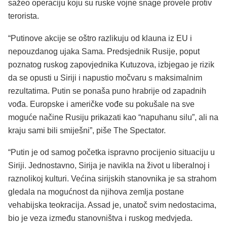
sažeo operaciju koju su ruske vojne snage provele protiv
terorista.
“Putinove akcije se oštro razlikuju od klauna iz EU i
nepouzdanog ujaka Sama. Predsjednik Rusije, poput
poznatog ruskog zapovjednika Kutuzova, izbjegao je rizik
da se opusti u Siriji i napustio močvaru s maksimalnim
rezultatima. Putin se ponaša puno hrabrije od zapadnih
vođa. Europske i američke vođe su pokušale na sve
moguće načine Rusiju prikazati kao “napuhanu silu”, ali na
kraju sami bili smiješni”, piše The Spectator.
“Putin je od samog početka ispravno procijenio situaciju u
Siriji. Jednostavno, Sirija je navikla na život u liberalnoj i
raznolikoj kulturi. Većina sirijskih stanovnika je sa strahom
gledala na mogućnost da njihova zemlja postane
vehabijska teokracija. Assad je, unatoč svim nedostacima,
bio je veza između stanovništva i ruskog medvjeda.