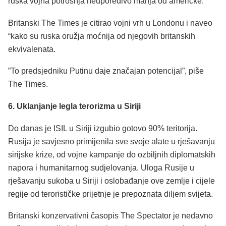
ruska vojna potrošnja neuporedivo manja od američke.
Britanski The Times je citirao vojni vrh u Londonu i naveo
“kako su ruska oružja moćnija od njegovih britanskih
ekvivalenata.
”To predsjedniku Putinu daje značajan potencijal”, piše
The Times.
6. Uklanjanje legla terorizma u Siriji
Do danas je ISIL u Siriji izgubio gotovo 90% teritorija.
Rusija je savjesno primijenila sve svoje alate u rješavanju
sirijske krize, od vojne kampanje do ozbiljnih diplomatskih
napora i humanitarnog sudjelovanja. Uloga Rusije u
rješavanju sukoba u Siriji i oslobađanje ove zemlje i cijele
regije od terorističke prijetnje je prepoznata diljem svijeta.
Britanski konzervativni časopis The Spectator je nedavno