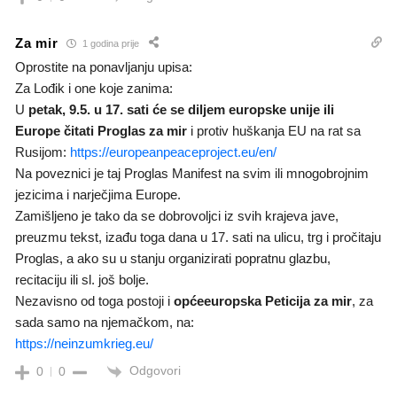
Za mir
1 godina prije
Oprostite na ponavljanju upisa:
Za Lođik i one koje zanima:
U
petak, 9.5. u 17. sati će se diljem europske unije ili
Europe čitati Proglas za mir
i protiv huškanja EU na rat sa
Rusijom:
https://europeanpeaceproject.eu/en/
Na poveznici je taj Proglas Manifest na svim ili mnogobrojnim
jezicima i narječjima Europe.
Zamišljeno je tako da se dobrovoljci iz svih krajeva jave,
preuzmu tekst, izađu toga dana u 17. sati na ulicu, trg i pročitaju
Proglas, a ako su u stanju organizirati popratnu glazbu,
recitaciju ili sl. još bolje.
Nezavisno od toga postoji i
općeeuropska Peticija za mir
, za
sada samo na njemačkom, na:
https://neinzumkrieg.eu/
Odgovori
0
0