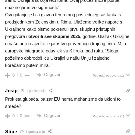
samo Ukrajina ta koja teži tome. Ovaj proces može postati
snažno jamstvo sigurnosti.“
Ovo pitanje je bila glavna tema mog posljednjeg sastanka s
predsjednikom Zelenskim u Rimu. Ulažemo velike napore s
Ukrajinom kako bismo pokrenuli prvu skupinu pristupnih
pregovora i
otvorili sve skupine 2025
. godine. Ulazak Ukrajine
u našu uniju najveće je jamstvo pravednog i trajnog mira. Mir i
europske integracije oduvijek su išli ruku pod ruku. “Stoga,
poželimo dobrodošlicu Ukrajini u našu Uniju i zajedno
koračamo putem mira.”
Odgovori
0
0
Pogledaj odgovore
(1)
Josip
1 godina prije
Prokleta glupača, pa zar EU nema mehanizme da ukloni to
smeće?
Odgovori
0
0
Pogledaj odgovore
(1)
Stipe
1 godina prije