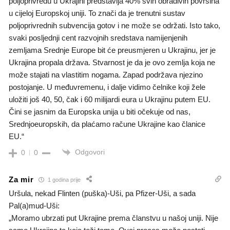
poljoprivredu u Ukrajini predstavlja 40% svih obradivih površina
u cijeloj Europskoj uniji. To znači da je trenutni sustav
poljoprivrednih subvencija gotov i ne može se održati. Isto tako,
svaki posljednji cent razvojnih sredstava namijenjenih
zemljama Srednje Europe bit će preusmjeren u Ukrajinu, jer je
Ukrajina propala država. Stvarnost je da je ovo zemlja koja ne
može stajati na vlastitim nogama. Zapad podržava njezino
postojanje. U međuvremenu, i dalje vidimo čelnike koji žele
uložiti još 40, 50, čak i 60 milijardi eura u Ukrajinu putem EU.
Čini se jasnim da Europska unija u biti očekuje od nas,
Srednjoeuropskih, da plaćamo račune Ukrajine kao članice
EU.“
Odgovori
0
0
Za mir
1 godina prije
Uršula, nekad Flinten (puška)-Uši, pa Pfizer-Uši, a sada
Pal(a)mud-Uši:
„Moramo ubrzati put Ukrajine prema članstvu u našoj uniji. Nije