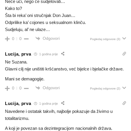
Neće ući, nego će sudjelovati…
Kako to?
Šta bi reka’ oni stručnjak Don Juan…
Odprilike ka’ cojones u seksualnom klinču.
Sudjeluju, al’ ne ulaze…
Odgovori
0
0
Pogledaj odgovore
(3)
Lucija, prva
1 godina prije
Ne Suzana.
Glavni cilj nije uništiti kršćanstvo, već bijelce i bjelačke države.
Mani se demagogije.
Odgovori
0
0
Pogledaj odgovore
(2)
Lucija, prva
1 godina prije
Navedene i ostatak takvih, najbolje pokazuje da živimo u
totalitarizmu.
A koji je povezan sa dezintegracijom nacionalnih država.