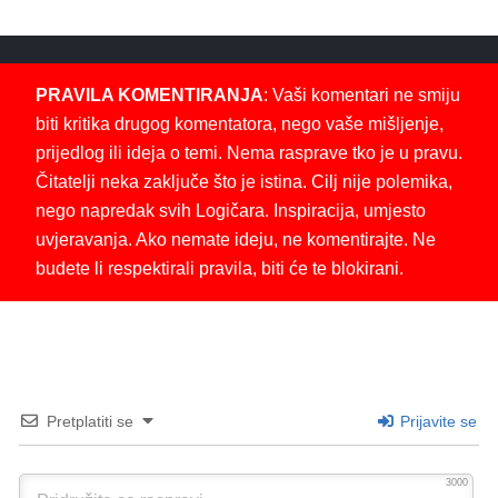
PRAVILA KOMENTIRANJA
: Vaši komentari ne smiju
biti kritika drugog komentatora, nego vaše mišljenje,
prijedlog ili ideja o temi. Nema rasprave tko je u pravu.
Čitatelji neka zaključe što je istina. Cilj nije polemika,
nego napredak svih Logičara. Inspiracija, umjesto
uvjeravanja. Ako nemate ideju, ne komentirajte. Ne
budete li respektirali pravila, biti će te blokirani.
Pretplatiti se
Prijavite se
3000