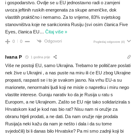
i gospodarstvo. Ovdje se u EU jednostavno radi o zamjeni
uvoza jeftinih ruskih energenata za skupe američke, dok
vlastitih praktično i nemamo. Za to vrijeme, 83% svjetskog
stanovništva koje ne sankcionira Rusiju (svi osim članica Five
Eyes, članica EU
…
Čitaj više »
Odgovori
0
0
Pogledaj odgovore
(4)
Ivana P
1 godina prije
Više ne postoji EU, samo Ukrajina. Trebamo te političare poslati
nek žive u Ukrajini , a nas puste na miru ili će EU zbog Ukrajine
propasti, raspasti se i to je svakom jasno. Na vrhu EU-a su
marionete, nenormalni ljudi koji ne misle o napretku i miru nego
vlastite interese. Guraju narativ ko da je Rusija u ratu s
Europom, a ne Ukrajinom. Zašto se EU nije tako solidarizirala s
Hrvatskom kad je kod nas bio rat? Nisu nam ni oružje za
obranu htjeli prodati, a ne dati. Da nam oružje nije prodala
Rusija(a neki kažu da nam je nešto i dala i da su tome
svjedočili) bi li danas bilo Hrvatske? Pa mi smo zadnji koji bi