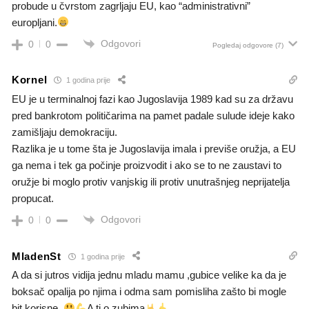
probude u čvrstom zagrljaju EU, kao “administrativni”
europljani.
Odgovori
0
0
Pogledaj odgovore
(7)
Kornel
1 godina prije
EU je u terminalnoj fazi kao Jugoslavija 1989 kad su za državu
pred bankrotom političarima na pamet padale sulude ideje kako
zamišljaju demokraciju.
Razlika je u tome šta je Jugoslavija imala i previše oružja, a EU
ga nema i tek ga počinje proizvodit i ako se to ne zaustavi to
oružje bi moglo protiv vanjskig ili protiv unutrašnjeg neprijatelja
propucat.
Odgovori
0
0
MladenSt
1 godina prije
A da si jutros vidija jednu mladu mamu ,gubice velike ka da je
boksač opalija po njima i odma sam pomisliha zašto bi mogle
bit korisne .
A ti o zubima