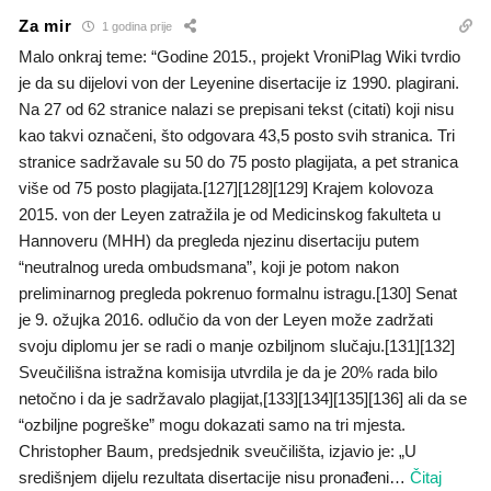
Za mir
1 godina prije
Malo onkraj teme: “Godine 2015., projekt VroniPlag Wiki tvrdio
je da su dijelovi von der Leyenine disertacije iz 1990. plagirani.
Na 27 od 62 stranice nalazi se prepisani tekst (citati) koji nisu
kao takvi označeni, što odgovara 43,5 posto svih stranica. Tri
stranice sadržavale su 50 do 75 posto plagijata, a pet stranica
više od 75 posto plagijata.[127][128][129] Krajem kolovoza
2015. von der Leyen zatražila je od Medicinskog fakulteta u
Hannoveru (MHH) da pregleda njezinu disertaciju putem
“neutralnog ureda ombudsmana”, koji je potom nakon
preliminarnog pregleda pokrenuo formalnu istragu.[130] Senat
je 9. ožujka 2016. odlučio da von der Leyen može zadržati
svoju diplomu jer se radi o manje ozbiljnom slučaju.[131][132]
Sveučilišna istražna komisija utvrdila je da je 20% rada bilo
netočno i da je sadržavalo plagijat,[133][134][135][136] ali da se
“ozbiljne pogreške” mogu dokazati samo na tri mjesta.
Christopher Baum, predsjednik sveučilišta, izjavio je: „U
središnjem dijelu rezultata disertacije nisu pronađeni
…
Čitaj