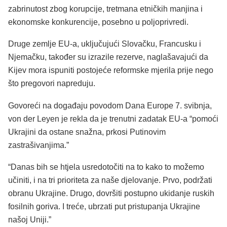
zabrinutost zbog korupcije, tretmana etničkih manjina i
ekonomske konkurencije, posebno u poljoprivredi.
Druge zemlje EU-a, uključujući Slovačku, Francusku i
Njemačku, također su izrazile rezerve, naglašavajući da
Kijev mora ispuniti postojeće reformske mjerila prije nego
što pregovori napreduju.
Govoreći na događaju povodom Dana Europe 7. svibnja,
von der Leyen je rekla da je trenutni zadatak EU-a “pomoći
Ukrajini da ostane snažna, prkosi Putinovim
zastrašivanjima.”
“Danas bih se htjela usredotočiti na to kako to možemo
učiniti, i na tri prioriteta za naše djelovanje. Prvo, podržati
obranu Ukrajine. Drugo, dovršiti postupno ukidanje ruskih
fosilnih goriva. I treće, ubrzati put pristupanja Ukrajine
našoj Uniji.”