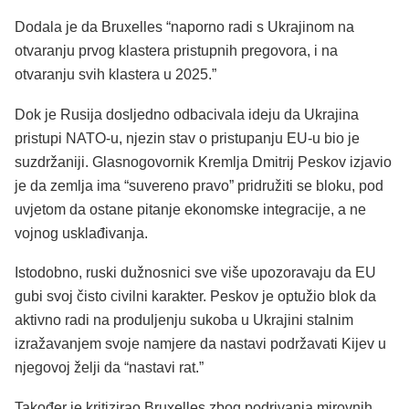
Dodala je da Bruxelles “naporno radi s Ukrajinom na
otvaranju prvog klastera pristupnih pregovora, i na
otvaranju svih klastera u 2025.”
Dok je Rusija dosljedno odbacivala ideju da Ukrajina
pristupi NATO-u, njezin stav o pristupanju EU-u bio je
suzdržaniji. Glasnogovornik Kremlja Dmitrij Peskov izjavio
je da zemlja ima “suvereno pravo” pridružiti se bloku, pod
uvjetom da ostane pitanje ekonomske integracije, a ne
vojnog usklađivanja.
Istodobno, ruski dužnosnici sve više upozoravaju da EU
gubi svoj čisto civilni karakter. Peskov je optužio blok da
aktivno radi na produljenju sukoba u Ukrajini stalnim
izražavanjem svoje namjere da nastavi podržavati Kijev u
njegovoj želji da “nastavi rat.”
Također je kritizirao Bruxelles zbog podrivanja mirovnih