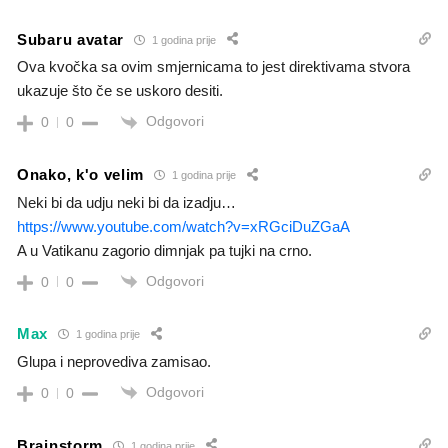
Subaru avatar
1 godina prije
Ova kvočka sa ovim smjernicama to jest direktivama stvora
ukazuje što če se uskoro desiti.
Odgovori
0
0
Onako, k'o velim
1 godina prije
Neki bi da udju neki bi da izadju…
https://www.youtube.com/watch?v=xRGciDuZGaA
A u Vatikanu zagorio dimnjak pa tujki na crno.
Odgovori
0
0
Max
1 godina prije
Glupa i neprovediva zamisao.
Odgovori
0
0
Brainstorm
1 godina prije