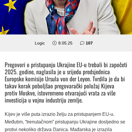
komentara
Logic
8.05.25
107
Pregovori o pristupanju Ukrajine EU-u trebali bi započeti
2025. godine, naglasila je u srijedu predsjednica
Europske komisije Ursula von der Leyen. Tvrdila je da bi
takav korak poboljšao pregovarački položaj Kijeva
protiv Moskve, istovremeno otvarajući vrata za više
investicija u vojnu industriju zemlje.
Kijev je više puta izrazio želju za pristupanjem EU-u.
Međutim, “trenutačnom” pristupanju Ukrajine dosljedno se
protivi nekoliko država članica. Mađarska je izrazila