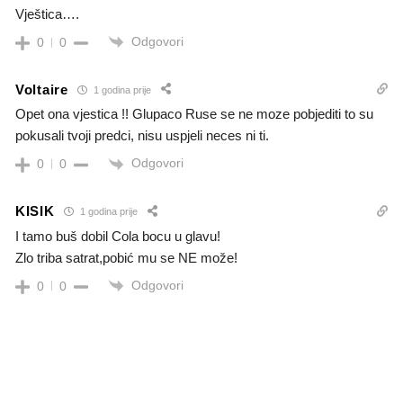
Vještica….
Odgovori
0
0
Voltaire
1 godina prije
Opet ona vjestica !! Glupaco Ruse se ne moze pobjediti to su
pokusali tvoji predci, nisu uspjeli neces ni ti.
Odgovori
0
0
KISIK
1 godina prije
I tamo buš dobil Cola bocu u glavu!
Zlo triba satrat,pobić mu se NE može!
Odgovori
0
0