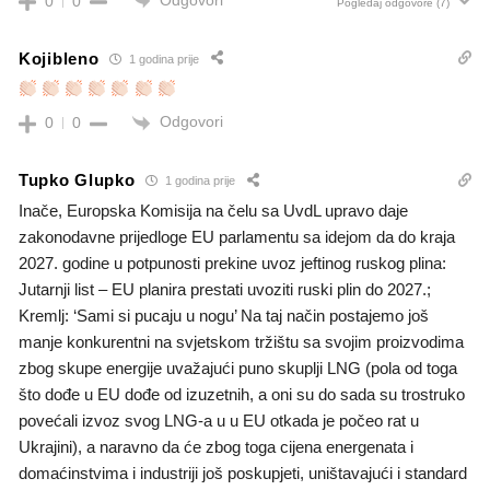
Odgovori
0
0
Pogledaj odgovore
(7)
Kojibleno
1 godina prije
Odgovori
0
0
Tupko Glupko
1 godina prije
Inače, Europska Komisija na čelu sa UvdL upravo daje
zakonodavne prijedloge EU parlamentu sa idejom da do kraja
2027. godine u potpunosti prekine uvoz jeftinog ruskog plina:
Jutarnji list – EU planira prestati uvoziti ruski plin do 2027.;
Kremlj: ‘Sami si pucaju u nogu’ Na taj način postajemo još
manje konkurentni na svjetskom tržištu sa svojim proizvodima
zbog skupe energije uvažajući puno skuplji LNG (pola od toga
što dođe u EU dođe od izuzetnih, a oni su do sada su trostruko
povećali izvoz svog LNG-a u u EU otkada je počeo rat u
Ukrajini), a naravno da će zbog toga cijena energenata i
domaćinstvima i industriji još poskupjeti, uništavajući i standard