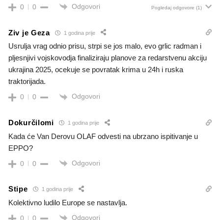
Odgovori
0
0
Pogledaj odgovore
(1)
Ziv je Geza
1 godina prije
Usrulja vrag odnio prisu, strpi se jos malo, evo grlic radman i
pljesnjivi vojskovodja finaliziraju planove za redarstvenu akciju
ukrajina 2025, ocekuje se povratak krima u 24h i ruska
traktorijada.
Odgovori
0
0
Dokurčilomi
1 godina prije
Kada će Van Derovu OLAF odvesti na ubrzano ispitivanje u
EPPO?
Odgovori
0
0
Stipe
1 godina prije
Kolektivno ludilo Europe se nastavlja.
Odgovori
0
0