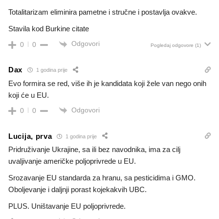
Totalitarizam eliminira pametne i stručne i postavlja ovakve.
Stavila kod Burkine citate
Odgovori
0
0
Pogledaj odgovore
(1)
Dax
1 godina prije
Evo formira se red, više ih je kandidata koji žele van nego onih
koji će u EU.
Odgovori
0
0
Lucija, prva
1 godina prije
Pridruživanje Ukrajine, sa ili bez navodnika, ima za cilj
uvaljivanje američke poljoprivrede u EU.
Srozavanje EU standarda za hranu, sa pesticidima i GMO.
Oboljevanje i daljnji porast kojekakvih UBC.
PLUS. Uništavanje EU poljoprivrede.