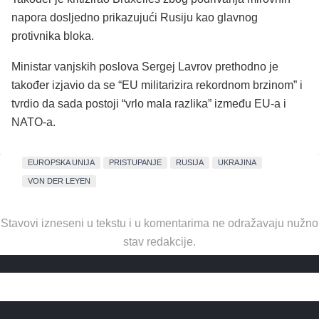
napora dosljedno prikazujući Rusiju kao glavnog
protivnika bloka.
Ministar vanjskih poslova Sergej Lavrov prethodno je
također izjavio da se “EU militarizira rekordnom brzinom” i
tvrdio da sada postoji “vrlo mala razlika” između EU-a i
NATO-a.
EUROPSKA UNIJA
PRISTUPANJE
RUSIJA
UKRAJINA
VON DER LEYEN
Stavovi izneseni u tekstu i u komentarima ne odražavaju nužno
stav redakcije.