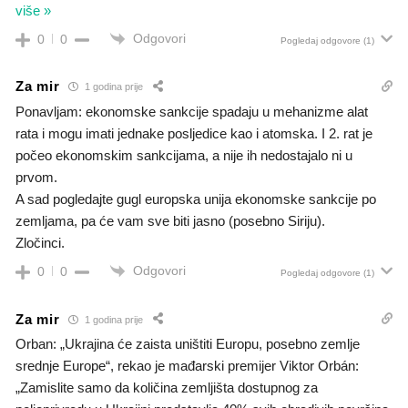
više »
Odgovori
0
0
Pogledaj odgovore
(1)
Za mir
1 godina prije
Ponavljam: ekonomske sankcije spadaju u mehanizme alat
rata i mogu imati jednake posljedice kao i atomska. I 2. rat je
počeo ekonomskim sankcijama, a nije ih nedostajalo ni u
prvom.
A sad pogledajte gugl europska unija ekonomske sankcije po
zemljama, pa će vam sve biti jasno (posebno Siriju).
Zločinci.
Odgovori
0
0
Pogledaj odgovore
(1)
Za mir
1 godina prije
Orban: „Ukrajina će zaista uništiti Europu, posebno zemlje
srednje Europe“, rekao je mađarski premijer Viktor Orbán:
„Zamislite samo da količina zemljišta dostupnog za