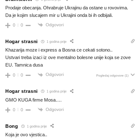
Prodaje obecanja. Ohrabruje Ukrajinu da ostane u rovovima.
Da je kojim slucajem mir u Ukrajini onda bi ih odbijali.
Odgovori
0
0
Hogar strasni
1 godina prije
Khazarija moze i express a Bosna ce cekati sotono..
Ustvari treba izaci iz ove mentalno bolesne unije koja se zove
EU. Tamnica dusa
Odgovori
0
0
Pogledaj odgovore
(1)
Hogar strasni
1 godina prije
GMO KUGA firme Mosa….
Odgovori
0
0
Bong
1 godina prije
Koja je ovo vjestica..