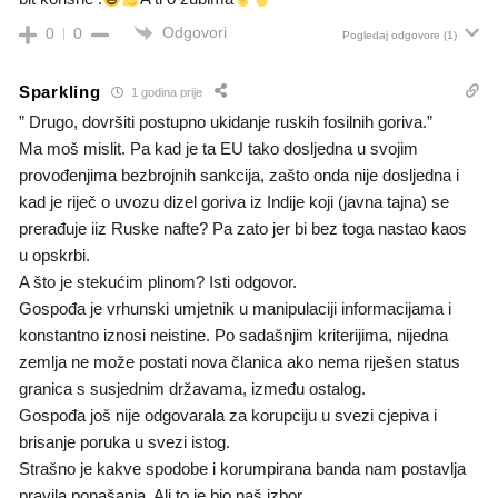
Odgovori
0
0
Pogledaj odgovore
(1)
Sparkling
1 godina prije
” Drugo, dovršiti postupno ukidanje ruskih fosilnih goriva.”
Ma moš mislit. Pa kad je ta EU tako dosljedna u svojim
provođenjima bezbrojnih sankcija, zašto onda nije dosljedna i
kad je riječ o uvozu dizel goriva iz Indije koji (javna tajna) se
prerađuje iiz Ruske nafte? Pa zato jer bi bez toga nastao kaos
u opskrbi.
A što je stekućim plinom? Isti odgovor.
Gospođa je vrhunski umjetnik u manipulaciji informacijama i
konstantno iznosi neistine. Po sadašnjim kriterijima, nijedna
zemlja ne može postati nova članica ako nema riješen status
granica s susjednim državama, između ostalog.
Gospođa još nije odgovarala za korupciju u svezi cjepiva i
brisanje poruka u svezi istog.
Strašno je kakve spodobe i korumpirana banda nam postavlja
pravila ponašanja. Ali to je bio naš izbor.