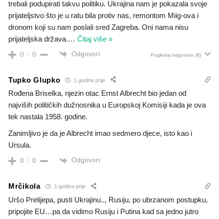
trebali podupirati takvu politiku. Ukrajina nam je pokazala svoje
prijateljstvo što je u ratu bila protiv nas, remontom Miig-ova i
dronom koji su nam poslali sred Zagreba. Oni nama nisu
prijateljska država.
…
Čitaj više »
Odgovori
0
0
Pogledaj odgovore
(9)
Tupko Glupko
1 godina prije
Rođena Briselka, njezin otac Ernst Albrecht bio jedan od
najviših političkih dužnosnika u Europskoj Komisiji kada je ova
tek nastala 1958. godine.
Zanimljivo je da je Albrecht imao sedmero djece, isto kao i
Ursula.
Odgovori
0
0
Mrčikola
1 godina prije
Uršo Prelijepa, pusti Ukrajinu.., Rusiju, po ubrzanom postupku,
pripojite EU…pa da vidimo Rusiju i Putina kad sa jedno jutro