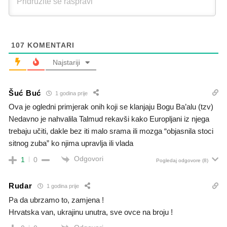
107
KOMENTARI
Najstariji
Šuć Buć
1 godina prije
Ova je ogledni primjerak onih koji se klanjaju Bogu Ba’alu (tzv)
Nedavno je nahvalila Talmud rekavši kako Europljani iz njega
trebaju učiti, dakle bez iti malo srama ili mozga “objasnila stoci
sitnog zuba” ko njima upravlja ili vlada
Odgovori
1
0
Pogledaj odgovore
(8)
Rudar
1 godina prije
Pa da ubrzamo to, zamjena !
Hrvatska van, ukrajinu unutra, sve ovce na broju !