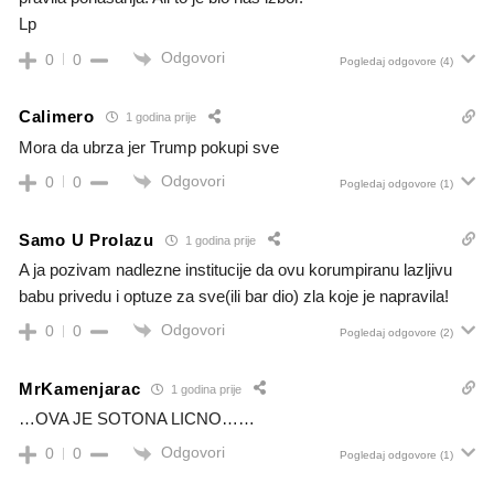
Lp
Odgovori
0
0
Pogledaj odgovore
(4)
Calimero
1 godina prije
Mora da ubrza jer Trump pokupi sve
Odgovori
0
0
Pogledaj odgovore
(1)
Samo U Prolazu
1 godina prije
A ja pozivam nadlezne institucije da ovu korumpiranu lazljivu
babu privedu i optuze za sve(ili bar dio) zla koje je napravila!
Odgovori
0
0
Pogledaj odgovore
(2)
MrKamenjarac
1 godina prije
…OVA JE SOTONA LICNO……
Odgovori
0
0
Pogledaj odgovore
(1)