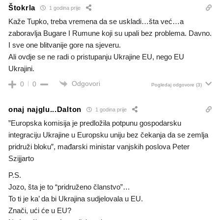
Štokrla
1 godina prije
Kaže Tupko, treba vremena da se uskladi…šta već…a
zaboravlja Bugare I Rumune koji su upali bez problema. Davno.
I sve one blitvanije gore na sjeveru.
Ali ovdje se ne radi o pristupanju Ukrajine EU, nego EU
Ukrajini.
Odgovori
0
0
Pogledaj odgovore
(3)
onaj najglu...Dalton
1 godina prije
”Europska komisija je predložila potpunu gospodarsku
integraciju Ukrajine u Europsku uniju bez čekanja da se zemlja
pridruži bloku”, mađarski ministar vanjskih poslova Peter
Szijjarto
P.S.
Jozo, šta je to “pridruženo članstvo”…
To ti je ka’ da bi Ukrajina sudjelovala u EU.
Znači, ući će u EU?