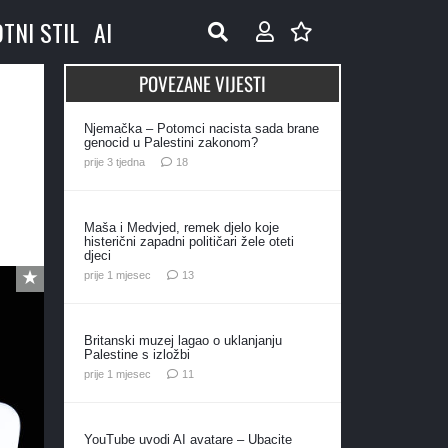
OTNI STIL
AI
POVEZANE VIJESTI
Njemačka – Potomci nacista sada brane
genocid u Palestini zakonom?
komentara
prije 3 tjedna
18
Maša i Medvjed, remek djelo koje
histerični zapadni političari žele oteti
djeci
komentara
prije 1 mjesec
13
Britanski muzej lagao o uklanjanju
Palestine s izložbi
komentara
prije 1 mjesec
11
YouTube uvodi AI avatare – Ubacite