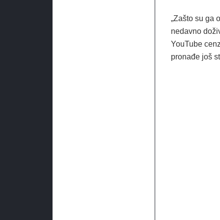
„Zašto su ga 
nedavno doživ
YouTube cenzur
pronađe još stv