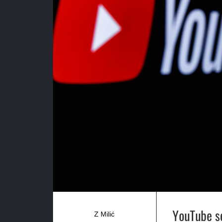
YouTube se
Z Milić