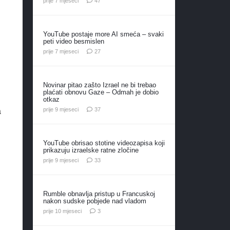
prije 7 mjeseci
47
YouTube postaje more AI smeća – svaki
peti video besmislen
komentara
prije 7 mjeseci
27
Novinar pitao zašto Izrael ne bi trebao
plaćati obnovu Gaze – Odmah je dobio
otkaz
komentara
prije 9 mjeseci
37
a
YouTube obrisao stotine videozapisa koji
prikazuju izraelske ratne zločine
komentara
prije 9 mjeseci
33
Rumble obnavlja pristup u Francuskoj
nakon sudske pobjede nad vladom
komentara
prije 10 mjeseci
3