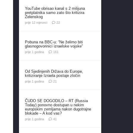
YouTube obrisao kanal s 2 milijuna
pretplatnika samo zato što kritizira
Zelenskog
komentara
prije 12 mjeseci
22
Pobuna na BBC-u: “Ne želimo biti
glasnogovorinici izraelske vojske”
komentar
prije 1 godina
161
Od Sjedinjenih Država do Europe,
kritiziranje Izraela postaje zločin
komentar
prije 1 godina
21
ČUDO SE DOGODILO – RT (Russia
Today) ponovno dostupan u nekim
europskim zemljama nakon dugotrajne
blokade – A kod vas?
komentar
prije 1 godina
41