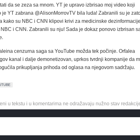
tati da se zeza sa mnom. YT je upravo izbrisao moj video koji
 je YT zabrana @AlisonMorrovTV bila luda! Zabranili su je zat
la kako su NBC i CNN klipovi krivi za medicinske dezinformacije
i NBC i CNN. Zabranili su nju! Sada je dokaz ponovo izbrisan s
e.
faleina cenzurna saga sa YouTube možda tek počinje. Orfalea
egov kanal i dalje demonetizovan, uprkos tvrdnji kompanije da 
gućila prikupljanja prihoda od oglasa na njegovom sadržaju.
UTUBE
eni u tekstu i u komentarima ne odražavaju nužno stav redakcij