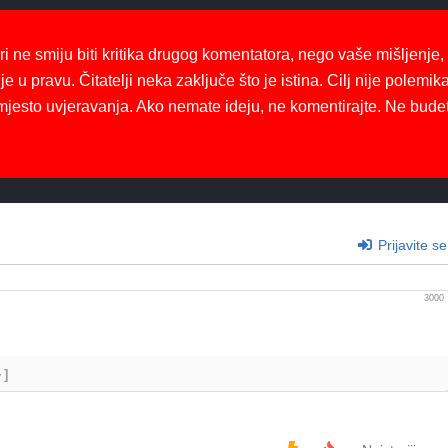
ri ne smiju biti kritika drugog komentatora, nego vaše mišljenje,
je u pravu. Čitatelji neka zaključe što je istina. Cilj nije polemika
mjesto uvjeravanja. Ako nemate ideju, ne komentirajte. Ne bude
Prijavite se
3000
+]