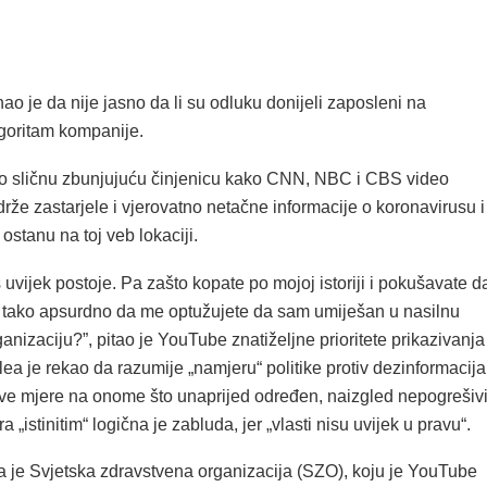
ao je da nije jasno da li su odluku donijeli zaposleni na
lgoritam kompanije.
nio sličnu zbunjujuću činjenicu kako CNN, NBC i CBS video
drže zastarjele i vjerovatno netačne informacije o koronavirusu i
 ostanu na toj veb lokaciji.
š uvijek postoje. Pa zašto kopate po mojoj istoriji i pokušavate d
ri tako apsurdno da me optužujete da sam umiješan u nasilnu
anizaciju?”, pitao je YouTube znatiželjne prioritete prikazivanja
lea je rekao da razumije „namjeru“ politike protiv dezinformacija
akve mjere na onome što unaprijed određen, naizgled nepogrešiv
ra „istinitim“ logična je zabluda, jer „vlasti nisu uvijek u pravu“.
da je Svjetska zdravstvena organizacija (SZO), koju je YouTube