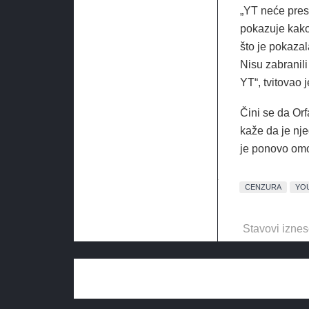
„YT neće pres
pokazuje kako
što je pokaza
Nisu zabranil
YT“, tvitovao j
Čini se da Or
kaže da je nj
je ponovo omo
CENZURA
YO
Stavovi iznes