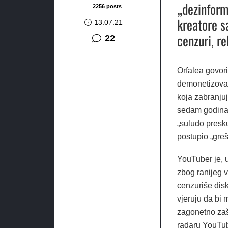
„dezinform
2256 posts
kreatore s
13.07.21
cenzuri, r
komentara
22
Orfalea govori
demonetizovan
koja zabranjuj
sedam godina 
„suludo presk
postupio „gre
YouTuber je, 
zbog ranijeg 
cenzuriše disk
vjeruju da bi 
zagonetno zaš
radaru YouTu