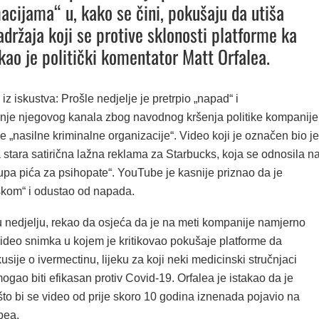
acijama“ u, kako se čini, pokušaju da utiša
adržaja koji se protive sklonosti platforme ka
ekao je politički komentator Matt Orfalea.
 iz iskustva: Prošle nedjelje je pretrpio „napad“ i
je njegovog kanala zbog navodnog kršenja politike kompanije
e „nasilne kriminalne organizacije“. Video koji je označen bio je
stara satirična lažna reklama za Starbucks, koja se odnosila n
upa pića za psihopate“. YouTube je kasnije priznao da je
škom“ i odustao od napada.
u nedjelju, rekao da osjeća da je na meti kompanije namjerno
video snimka u kojem je kritikovao pokušaje platforme da
usije o ivermectinu, lijeku za koji neki medicinski stručnjaci
mogao biti efikasan protiv Covid-19. Orfalea je istakao da je
to bi se video od prije skoro 10 godina iznenada pojavio na
bea.