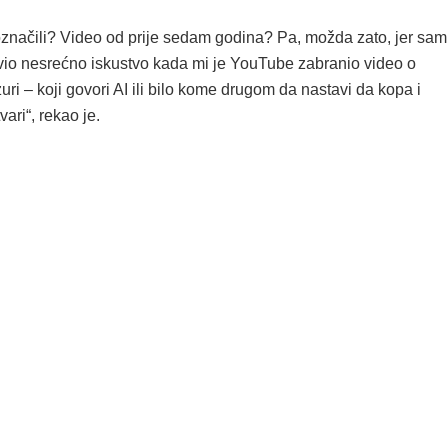
označili? Video od prije sedam godina? Pa, možda zato, jer sam
io nesrećno iskustvo kada mi je YouTube zabranio video o
i – koji govori AI ili bilo kome drugom da nastavi da kopa i
ari“, rekao je.