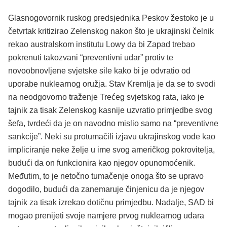
Glasnogovornik ruskog predsjednika Peskov žestoko je u
četvrtak kritizirao Zelenskog nakon što je ukrajinski čelnik
rekao australskom institutu Lowy da bi Zapad trebao
pokrenuti takozvani “preventivni udar” protiv te
novoobnovljene svjetske sile kako bi je odvratio od
uporabe nuklearnog oružja. Stav Kremlja je da se to svodi
na neodgovorno traženje Trećeg svjetskog rata, iako je
tajnik za tisak Zelenskog kasnije uzvratio primjedbe svog
šefa, tvrdeći da je on navodno mislio samo na “preventivne
sankcije”. Neki su protumačili izjavu ukrajinskog vođe kao
impliciranje neke želje u ime svog američkog pokrovitelja,
budući da on funkcionira kao njegov opunomoćenik.
Međutim, to je netočno tumačenje onoga što se upravo
dogodilo, budući da zanemaruje činjenicu da je njegov
tajnik za tisak izrekao dotičnu primjedbu. Nadalje, SAD bi
mogao prenijeti svoje namjere prvog nuklearnog udara