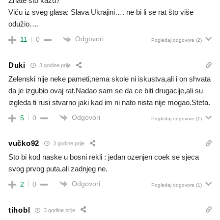
Znate što kažu?
Viču iz sveg glasa: Slava Ukrajini…. ne bi li se rat što više
odužio….
Odgovori
11
0
Pogledaj odgovore
(2)
Duki
3 godine prije
Zelenski nije neke pameti,nema skole ni iskustva,ali i on shvata
da je izgubio ovaj rat.Nadao sam se da ce biti drugacije,ali su
izgleda ti rusi stvarno jaki kad im ni nato nista nije mogao.Steta.
Odgovori
5
0
Pogledaj odgovore
(1)
vučko92
3 godine prije
Sto bi kod naske u bosni rekli : jedan ozenjen coek se sjeca
svog prvog puta,ali zadnjeg ne.
Odgovori
2
0
Pogledaj odgovore
(1)
tihobl
3 godine prije