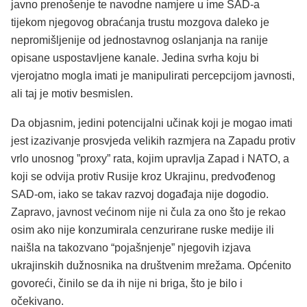
javno prenošenje te navodne namjere u ime SAD-a
tijekom njegovog obraćanja trustu mozgova daleko je
nepromišljenije od jednostavnog oslanjanja na ranije
opisane uspostavljene kanale. Jedina svrha koju bi
vjerojatno mogla imati je manipulirati percepcijom javnosti,
ali taj je motiv besmislen.
Da objasnim, jedini potencijalni učinak koji je mogao imati
jest izazivanje prosvjeda velikih razmjera na Zapadu protiv
vrlo unosnog ”proxy” rata, kojim upravlja Zapad i NATO, a
koji se odvija protiv Rusije kroz Ukrajinu, predvođenog
SAD-om, iako se takav razvoj događaja nije dogodio.
Zapravo, javnost većinom nije ni čula za ono što je rekao
osim ako nije konzumirala cenzurirane ruske medije ili
naišla na takozvano “pojašnjenje” njegovih izjava
ukrajinskih dužnosnika na društvenim mrežama. Općenito
govoreći, činilo se da ih nije ni briga, što je bilo i
očekivano.