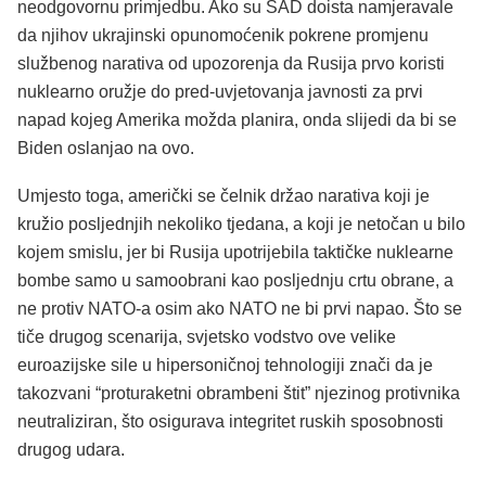
neodgovornu primjedbu. Ako su SAD doista namjeravale
da njihov ukrajinski opunomoćenik pokrene promjenu
službenog narativa od upozorenja da Rusija prvo koristi
nuklearno oružje do pred-uvjetovanja javnosti za prvi
napad kojeg Amerika možda planira, onda slijedi da bi se
Biden oslanjao na ovo.
Umjesto toga, američki se čelnik držao narativa koji je
kružio posljednjih nekoliko tjedana, a koji je netočan u bilo
kojem smislu, jer bi Rusija upotrijebila taktičke nuklearne
bombe samo u samoobrani kao posljednju crtu obrane, a
ne protiv NATO-a osim ako NATO ne bi prvi napao. Što se
tiče drugog scenarija, svjetsko vodstvo ove velike
euroazijske sile u hipersoničnoj tehnologiji znači da je
takozvani “proturaketni obrambeni štit” njezinog protivnika
neutraliziran, što osigurava integritet ruskih sposobnosti
drugog udara.