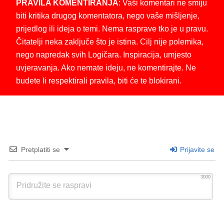
PRAVILA KOMENTIRANJA
: Vaši komentari ne smiju
biti kritika drugog komentatora, nego vaše mišljenje,
prijedlog ili ideja o temi. Nema rasprave tko je u pravu.
Čitatelji neka zaključe što je istina. Cilj nije polemika,
nego napredak svih Logičara. Inspiracija, umjesto
uvjeravanja. Ako nemate ideju, ne komentirajte. Ne
budete li respektirali pravila, biti će te blokirani.
Pretplatiti se
Prijavite se
3000