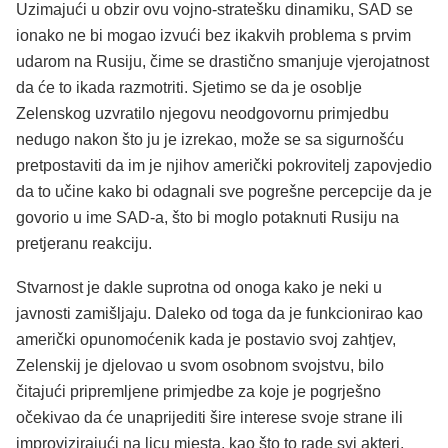
Uzimajući u obzir ovu vojno-stratešku dinamiku, SAD se
ionako ne bi mogao izvući bez ikakvih problema s prvim
udarom na Rusiju, čime se drastično smanjuje vjerojatnost
da će to ikada razmotriti. Sjetimo se da je osoblje
Zelenskog uzvratilo njegovu neodgovornu primjedbu
nedugo nakon što ju je izrekao, može se sa sigurnošću
pretpostaviti da im je njihov američki pokrovitelj zapovjedio
da to učine kako bi odagnali sve pogrešne percepcije da je
govorio u ime SAD-a, što bi moglo potaknuti Rusiju na
pretjeranu reakciju.
Stvarnost je dakle suprotna od onoga kako je neki u
javnosti zamišljaju. Daleko od toga da je funkcionirao kao
američki opunomoćenik kada je postavio svoj zahtjev,
Zelenskij je djelovao u svom osobnom svojstvu, bilo
čitajući pripremljene primjedbe za koje je pogrješno
očekivao da će unaprijediti šire interese svoje strane ili
improvizirajući na licu mjesta, kao što to rade svi akteri,