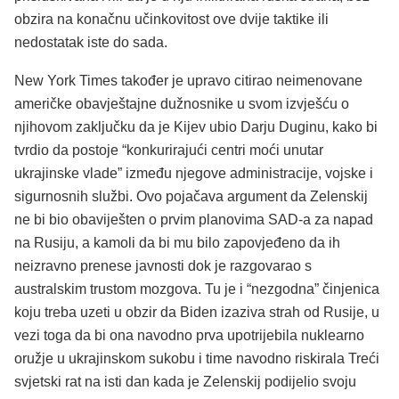
obzira na konačnu učinkovitost ove dvije taktike ili
nedostatak iste do sada.
New York Times također je upravo citirao neimenovane
američke obavještajne dužnosnike u svom izvješću o
njihovom zaključku da je Kijev ubio Darju Duginu, kako bi
tvrdio da postoje “konkurirajući centri moći unutar
ukrajinske vlade” između njegove administracije, vojske i
sigurnosnih službi. Ovo pojačava argument da Zelenskij
ne bi bio obaviješten o prvim planovima SAD-a za napad
na Rusiju, a kamoli da bi mu bilo zapovjeđeno da ih
neizravno prenese javnosti dok je razgovarao s
australskim trustom mozgova. Tu je i “nezgodna” činjenica
koju treba uzeti u obzir da Biden izaziva strah od Rusije, u
vezi toga da bi ona navodno prva upotrijebila nuklearno
oružje u ukrajinskom sukobu i time navodno riskirala Treći
svjetski rat na isti dan kada je Zelenskij podijelio svoju