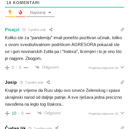
18
KOMENTARI
Najstariji
Picajzl
3 godine prije
Koliko ste za “pandemiju” imali ponešto pozitivan učinak, toliko
s ovom sveobuhvatnom podrškom AGRESORA pokazali ste
se i gori novinarskih žutila pa i “Indexa”, licemjeri i to je ono što
je najgore. Zbogom.
Odgovori
0
0
Pogledaj odgovore
(3)
Josip
3 godine prije
Krajnje je vrijeme da Rusi ubiju ovo smeće Zelenskog i spase
ukrajinski narod od daljnje patnje. A sve rješava jedna precizno
navođena na leglo tog štakora..
Odgovori
10
0
Pogledaj odgovore
(2)
Čudan lik
3 godine prije