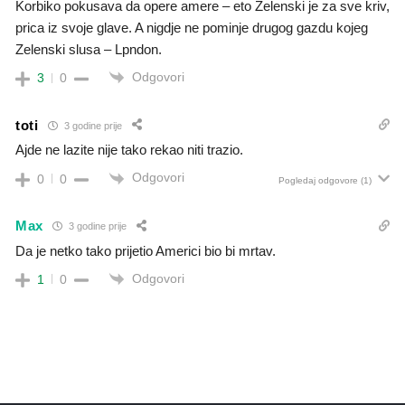
Korbiko pokusava da opere amere – eto Zelenski je za sve kriv,
prica iz svoje glave. A nigdje ne pominje drugog gazdu kojeg
Zelenski slusa – Lpndon.
Odgovori
3
0
toti
3 godine prije
Ajde ne lazite nije tako rekao niti trazio.
Odgovori
0
0
Pogledaj odgovore
(1)
Max
3 godine prije
Da je netko tako prijetio Americi bio bi mrtav.
Odgovori
1
0