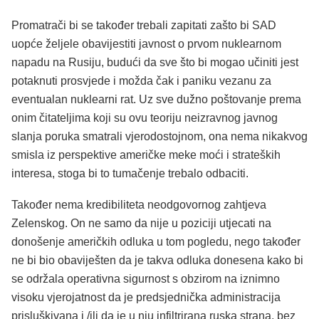
Promatrači bi se također trebali zapitati zašto bi SAD
uopće željele obavijestiti javnost o prvom nuklearnom
napadu na Rusiju, budući da sve što bi mogao učiniti jest
potaknuti prosvjede i možda čak i paniku vezanu za
eventualan nuklearni rat. Uz sve dužno poštovanje prema
onim čitateljima koji su ovu teoriju neizravnog javnog
slanja poruka smatrali vjerodostojnom, ona nema nikakvog
smisla iz perspektive američke meke moći i strateških
interesa, stoga bi to tumačenje trebalo odbaciti.
Također nema kredibiliteta neodgovornog zahtjeva
Zelenskog. On ne samo da nije u poziciji utjecati na
donošenje američkih odluka u tom pogledu, nego također
ne bi bio obaviješten da je takva odluka donesena kako bi
se održala operativna sigurnost s obzirom na iznimno
visoku vjerojatnost da je predsjednička administracija
prisluškivana i /ili da je u nju infiltrirana ruska strana, bez