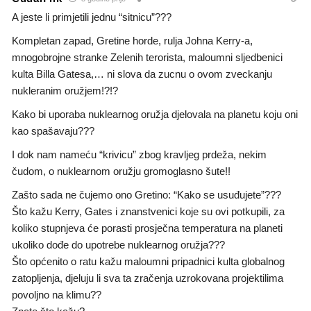
A jeste li primjetili jednu “sitnicu”???
Kompletan zapad, Gretine horde, rulja Johna Kerry-a,
mnogobrojne stranke Zelenih terorista, maloumni sljedbenici
kulta Billa Gatesa,… ni slova da zucnu o ovom zveckanju
nukleranim oružjem!?!?
Kako bi uporaba nuklearnog oružja djelovala na planetu koju oni
kao spašavaju???
I dok nam nameću “krivicu” zbog kravljeg prdeža, nekim
čudom, o nuklearnom oružju gromoglasno šute!!
Zašto sada ne čujemo ono Gretino: “Kako se usuđujete”???
Što kažu Kerry, Gates i znanstvenici koje su ovi potkupili, za
koliko stupnjeva će porasti prosječna temperatura na planeti
ukoliko dođe do upotrebe nuklearnog oružja???
Što općenito o ratu kažu maloumni pripadnici kulta globalnog
zatopljenja, djeluju li sva ta zračenja uzrokovana projektilima
povoljno na klimu??