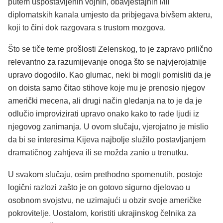
putem uspostavljenih vojnih, obavještajnih i/ili
diplomatskih kanala umjesto da pribjegava bivšem akteru,
koji to čini dok razgovara s trustom mozgova.
Što se tiče teme prošlosti Zelenskog, to je zapravo prilično
relevantno za razumijevanje onoga što se najvjerojatnije
upravo dogodilo. Kao glumac, neki bi mogli pomisliti da je
on doista samo čitao stihove koje mu je prenosio njegov
američki mecena, ali drugi način gledanja na to je da je
odlučio improvizirati upravo onako kako to rade ljudi iz
njegovog zanimanja. U ovom slučaju, vjerojatno je mislio
da bi se interesima Kijeva najbolje služilo postavljanjem
dramatičnog zahtjeva ili se možda zanio u trenutku.
U svakom slučaju, osim prethodno spomenutih, postoje
logični razlozi zašto je on gotovo sigurno djelovao u
osobnom svojstvu, ne uzimajući u obzir svoje američke
pokrovitelje. Uostalom, koristiti ukrajinskog čelnika za