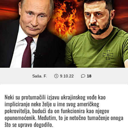
komentara
Saša. F.
9.10.22
18
Neki su protumačili izjavu ukrajinskog vođe kao
impliciranje neke želje u ime svog američkog
pokrovitelja, budući da on funkcionira kao njegov
opunomoćenik. Međutim, to je netočno tumačenje onoga
što se upravo dogodilo.