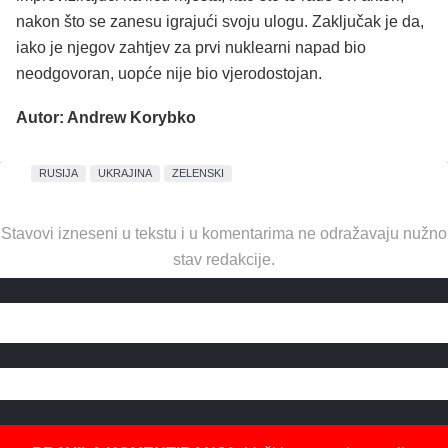
nakon što se zanesu igrajući svoju ulogu. Zaključak je da,
iako je njegov zahtjev za prvi nuklearni napad bio
neodgovoran, uopće nije bio vjerodostojan.
Autor: Andrew Korybko
RUSIJA
UKRAJINA
ZELENSKI
Stavovi izneseni u tekstu i u komentarima ne odražavaju nužno
stav redakcije.