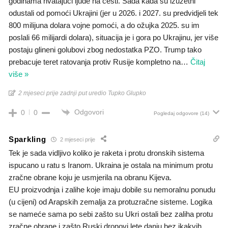
godinama hvatajući ljude na cesti. Sada kada su izuzetni
odustali od pomoći Ukrajini (jer u 2026. i 2027. su predvidjeli tek
800 milijuna dolara vojne pomoći, a do ožujka 2025. su im
poslali 66 milijardi dolara), situacija je i gora po Ukrajinu, jer više
postaju glineni golubovi zbog nedostatka PZO. Trump tako
prebacuje teret ratovanja protiv Rusije kompletno na
…
Čitaj
više »
2 mjeseci prije zadnji put uredio Tupko Glupko
Odgovori
0
0
Pogledaj odgovore
(14)
Sparkling
2 mjeseci prije
Tek je sada vidljivo koliko je raketa i protu dronskih sistema
ispucano u ratu s Iranom. Ukraina je ostala na minimum protu
zračne obrane koju je usmjerila na obranu Kijeva.
EU proizvodnja i zalihe koje imaju dobile su nemoralnu ponudu
(u cijeni) od Arapskih zemalja za protuzračne sisteme. Logika
se nameće sama po sebi zašto su Ukri ostali bez zaliha protu
zračne obrane i zašto Ruski dronovi lete danju bez ikakvih