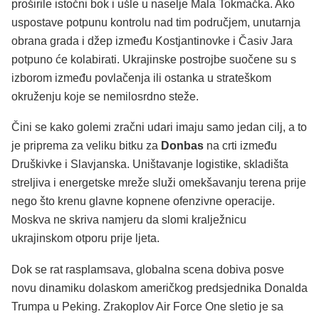
proširile istočni bok i ušle u naselje Mala Tokmačka. Ako
uspostave potpunu kontrolu nad tim područjem, unutarnja
obrana grada i džep između Kostjantinovke i Časiv Jara
potpuno će kolabirati. Ukrajinske postrojbe suočene su s
izborom između povlačenja ili ostanka u strateškom
okruženju koje se nemilosrdno steže.
Čini se kako golemi zračni udari imaju samo jedan cilj, a to
je priprema za veliku bitku za
Donbas
na crti između
Druškivke i Slavjanska. Uništavanje logistike, skladišta
streljiva i energetske mreže služi omekšavanju terena prije
nego što krenu glavne kopnene ofenzivne operacije.
Moskva ne skriva namjeru da slomi kralježnicu
ukrajinskom otporu prije ljeta.
Dok se rat rasplamsava, globalna scena dobiva posve
novu dinamiku dolaskom američkog predsjednika Donalda
Trumpa u Peking. Zrakoplov Air Force One sletio je sa