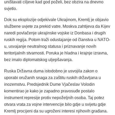
uništavati ciljeve kad god poželi, bez obzira na dnevno
svjetlo.
Dok su eksplozije odjekivale Ukrajinom, Kremlj je objavio
službene uvjete za prekid vatre. Moskva zahtijeva da Kijev
naredi povlačenje ukrajinske vojske iz Donbasa i drugih
ruskih regija. Potom traži odustajanje od članstva u NATO-
u, usvajanje neutralnog statusa i priznavanje novih
teritorijalnih stvarnosti. Poruka je hladna i krajnje izravna,
bez imalo diplomatskog uljepšavanja.
Ruska Državna duma istodobno je usvojila zakon o
uporabi oružanih snaga za zaštitu ruskih državljana u
inozemstvu. Predsjednik Dume Vjačeslav Volodin
komentirao je kako je zapadno pravosuđe postalo
instrument represije protiv nepoželjnih osoba. Taj potez
otvara vrata za vojne intervencije bilo gdje u svijetu gdje
Kremlj procijeni da su ugroženi interesi njihovih građana.