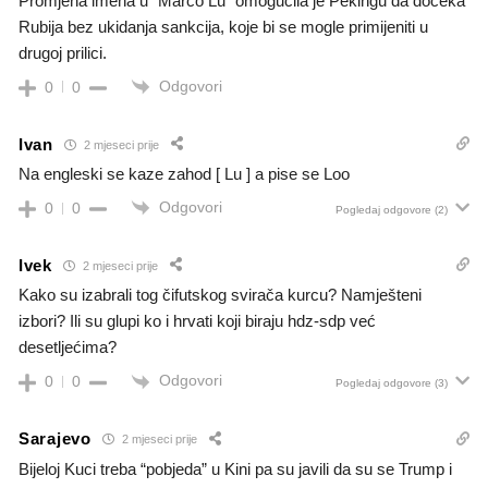
Promjena imena u “Marco Lu” omogućila je Pekingu da dočeka
Rubija bez ukidanja sankcija, koje bi se mogle primijeniti u
drugoj prilici.
Odgovori
0
0
Ivan
2 mjeseci prije
Na engleski se kaze zahod [ Lu ] a pise se Loo
Odgovori
0
0
Pogledaj odgovore
(2)
Ivek
2 mjeseci prije
Kako su izabrali tog čifutskog svirača kurcu? Namješteni
izbori? Ili su glupi ko i hrvati koji biraju hdz-sdp već
desetljećima?
Odgovori
0
0
Pogledaj odgovore
(3)
Sarajevo
2 mjeseci prije
Bijeloj Kuci treba “pobjeda” u Kini pa su javili da su se Trump i