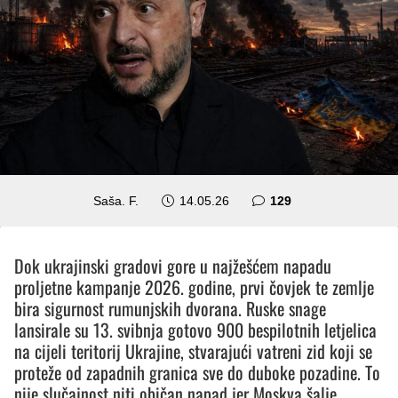
komentara
Saša. F.
14.05.26
129
Dok ukrajinski gradovi gore u najžešćem napadu
proljetne kampanje 2026. godine, prvi čovjek te zemlje
bira sigurnost rumunjskih dvorana. Ruske snage
lansirale su 13. svibnja gotovo 900 bespilotnih letjelica
na cijeli teritorij Ukrajine, stvarajući vatreni zid koji se
proteže od zapadnih granica sve do duboke pozadine. To
nije slučajnost niti običan napad jer Moskva šalje