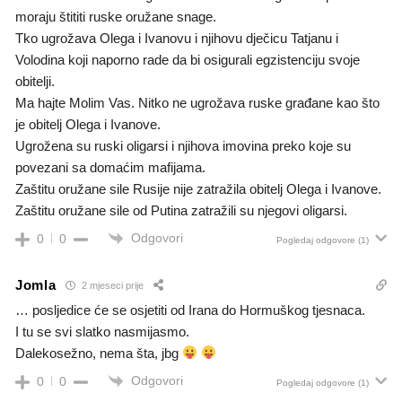
moraju štititi ruske oružane snage.
Tko ugrožava Olega i Ivanovu i njihovu dječicu Tatjanu i
Volodina koji naporno rade da bi osigurali egzistenciju svoje
obitelji.
Ma hajte Molim Vas. Nitko ne ugrožava ruske građane kao što
je obitelj Olega i Ivanove.
Ugrožena su ruski oligarsi i njihova imovina preko koje su
povezani sa domaćim mafijama.
Zaštitu oružane sile Rusije nije zatražila obitelj Olega i Ivanove.
Zaštitu oružane sile od Putina zatražili su njegovi oligarsi.
Odgovori
0
0
Pogledaj odgovore
(1)
Jomla
2 mjeseci prije
… posljedice će se osjetiti od Irana do Hormuškog tjesnaca.
I tu se svi slatko nasmijasmo.
Dalekosežno, nema šta, jbg
Odgovori
0
0
Pogledaj odgovore
(1)