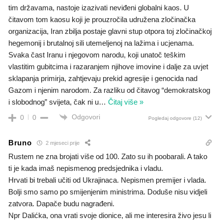
tim državama, nastoje izazivati neviđeni globalni kaos. U
čitavom tom kaosu koji je prouzročila udružena zločinačka
organizacija, Iran zbilja postaje glavni stup otpora toj zločinačkoj
hegemonij i brutalnoj sili utemeljenoj na lažima i ucjenama.
Svaka čast Iranu i njegovom narodu, koji unatoč teškim
vlastitim gubitcima i razaranjem njihove imovine i dalje za uvjet
sklapanja primirja, zahtjevaju prekid agresije i genocida nad
Gazom i njenim narodom. Za razliku od čitavog “demokratskog
i slobodnog” svijeta, čak ni u
…
Čitaj više »
Odgovori
0
0
Pogledaj odgovore
(12)
Bruno
2 mjeseci prije
Rustem ne zna brojati više od 100. Zato su ih poobarali. A tako
ti je kada imaš nepismenog predsjednika i vladu.
Hrvati bi trebali učiti od Ukrajinaca. Nepismen premijer i vlada.
Bolji smo samo po smijenjenim ministrima. Doduše nisu vidjeli
zatvora. Dapače budu nagrađeni.
Npr Dalićka, ona vrati svoje dionice, ali me interesira živo jesu li