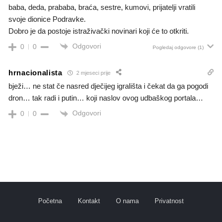
baba, deda, prababa, braća, sestre, kumovi, prijatelji vratili
svoje dionice Podravke.
Dobro je da postoje istraživački novinari koji će to otkriti.
Odgovori
0
0
Pogledaj odgovore
(1)
hrnacionalista
2 mjeseci prije
bježi… ne stat če nasred dječijeg igrališta i čekat da ga pogodi
dron… tak radi i putin… koji naslov ovog udbaškog portala…
Odgovori
0
0
Početna
Kontakt
O nama
Privatnost