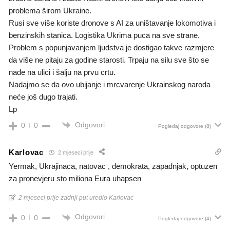
problema širom Ukraine.
Rusi sve više koriste dronove s AI za uništavanje lokomotiva i
benzinskih stanica. Logistika Ukrima puca na sve strane.
Problem s popunjavanjem ljudstva je dostigao takve razmjere
da više ne pitaju za godine starosti. Trpaju na silu sve što se
nađe na ulici i šalju na prvu crtu.
Nadajmo se da ovo ubijanje i mrcvarenje Ukrainskog naroda
neće još dugo trajati.
Lp
Odgovori
0
0
Pogledaj odgovore
(8)
Karlovac
2 mjeseci prije
Yermak, Ukrajinaca, natovac , demokrata, zapadnjak, optuzen
za pronevjeru sto miliona Eura uhapsen
2 mjeseci prije zadnji put uredio Karlovac
Odgovori
0
0
Pogledaj odgovore
(4)