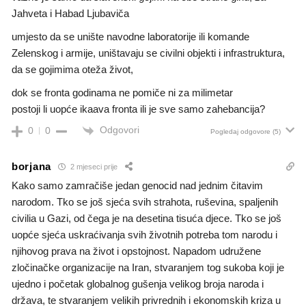
Jahveta i Habad Ljubaviča
umjesto da se unište navodne laboratorije ili komande
Zelenskog i armije, uništavaju se civilni objekti i infrastruktura,
da se gojimima oteža život,
dok se fronta godinama ne pomiče ni za milimetar
postoji li uopće ikaava fronta ili je sve samo zahebancija?
Odgovori
0
0
Pogledaj odgovore
(5)
borjana
2 mjeseci prije
Kako samo zamračiše jedan genocid nad jednim čitavim
narodom. Tko se još sjeća svih strahota, ruševina, spaljenih
civilia u Gazi, od čega je na desetina tisuća djece. Tko se još
uopće sjeća uskraćivanja svih životnih potreba tom narodu i
njihovog prava na život i opstojnost. Napadom udružene
zločinačke organizacije na Iran, stvaranjem tog sukoba koji je
ujedno i početak globalnog gušenja velikog broja naroda i
država, te stvaranjem velikih privrednih i ekonomskih kriza u