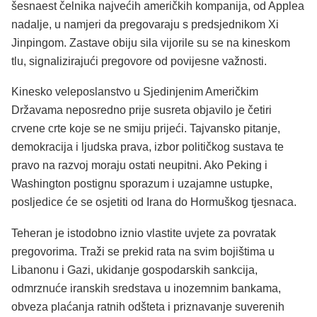
šesnaest čelnika najvećih američkih kompanija, od Applea
nadalje, u namjeri da pregovaraju s predsjednikom Xi
Jinpingom. Zastave obiju sila vijorile su se na kineskom
tlu, signalizirajući pregovore od povijesne važnosti.
Kinesko veleposlanstvo u Sjedinjenim Američkim
Državama neposredno prije susreta objavilo je četiri
crvene crte koje se ne smiju prijeći. Tajvansko pitanje,
demokracija i ljudska prava, izbor političkog sustava te
pravo na razvoj moraju ostati neupitni. Ako Peking i
Washington postignu sporazum i uzajamne ustupke,
posljedice će se osjetiti od Irana do Hormuškog tjesnaca.
Teheran je istodobno iznio vlastite uvjete za povratak
pregovorima. Traži se prekid rata na svim bojištima u
Libanonu i Gazi, ukidanje gospodarskih sankcija,
odmrznuće iranskih sredstava u inozemnim bankama,
obveza plaćanja ratnih odšteta i priznavanje suverenih