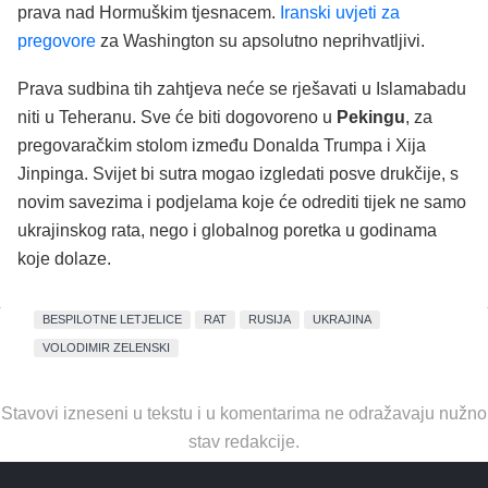
prava nad Hormuškim tjesnacem.
Iranski uvjeti za
pregovore
za Washington su apsolutno neprihvatljivi.
Prava sudbina tih zahtjeva neće se rješavati u Islamabadu
niti u Teheranu. Sve će biti dogovoreno u
Pekingu
, za
pregovaračkim stolom između Donalda Trumpa i Xija
Jinpinga. Svijet bi sutra mogao izgledati posve drukčije, s
novim savezima i podjelama koje će odrediti tijek ne samo
ukrajinskog rata, nego i globalnog poretka u godinama
koje dolaze.
BESPILOTNE LETJELICE
RAT
RUSIJA
UKRAJINA
VOLODIMIR ZELENSKI
Stavovi izneseni u tekstu i u komentarima ne odražavaju nužno
stav redakcije.