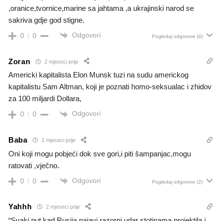
,oranice,tvornice,marine sa jahtama ,a ukrajinski narod se
sakriva gdje god stigne.
Odgovori
0
0
Pogledaj odgovore
(4)
Zoran
2 mjeseci prije
Americki kapitalista Elon Munsk tuzi na sudu americkog
kapitalistu Sam Altman, koji je poznati homo-seksualac i zhidov
za 100 miljardi Dollara,
Odgovori
0
0
Baba
2 mjeseci prije
Oni koji mogu pobjeći dok sve gori,i piti šampanjac,mogu
ratovati ,vječno.
Odgovori
0
0
Pogledaj odgovore
(2)
Yahhh
2 mjeseci prije
“Svaki put kad Rusija najavi razorni udar stotinama projektila i