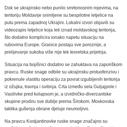
Dok se ukrajinsko nebo punilo smrtonosnim rojevima, na
teritoriju Moldavije snimljene su bespilotne letjelice na
putu prema zapadnoj Ukrajini. Lokalni izvori objavili su
videozapis letjelice koja leti iznad moldavskog teritorija,
što dodatno komplicira ionako napetu situaciju na
rubovima Europe. Granice postaju sve poroznije, a
prelijevanje sukoba više nije tek teoretska prijetnja.
Situacija na bojišnici dodatno se zahuktava na zaporiškom
pravcu. Ruske snage odbile su ukrajinsku protuofenzivu i
pokrenule vlastitu operaciju za povrat izgubljenih teritorija
iz ožujka, travnja i svibnja. Crta između sela Guljajpole i
Vasilivke pred kolapsom je, a izvidničko-diverzantske
skupine prodiru sve dublje prema Širokom. Moskovska
taktika gušenja obrane djeluje neumoljivo.
Na pravcu Kostjantinovke ruske snage značajno su