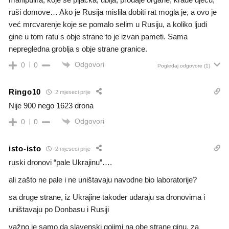
ruši domove… Ako je Rusija mislila dobiti rat mogla je, a ovo je
već mrcvarenje koje se pomalo selim u Rusiju, a koliko ljudi
gine u tom ratu s obje strane to je izvan pameti. Sama
nepregledna groblja s obje strane granice.
Odgovori
0
0
Pogledaj odgovore
(1)
Ringo10
2 mjeseci prije
Nije 900 nego 1623 drona
Odgovori
0
0
isto-isto
2 mjeseci prije
ruski dronovi “pale Ukrajinu”….
ali zašto ne pale i ne uništavaju navodne bio laboratorije?
sa druge strane, iz Ukrajine također udaraju sa dronovima i
uništavaju po Donbasu i Rusiji
važno je samo da slavenski gojimi na obe strane ginu, za