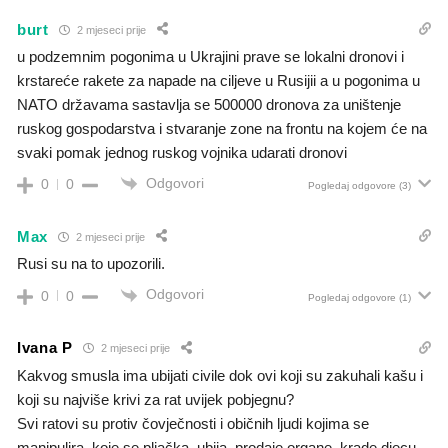
burt
2 mjeseci prije
u podzemnim pogonima u Ukrajini prave se lokalni dronovi i
krstareće rakete za napade na ciljeve u Rusijii a u pogonima u
NATO državama sastavlja se 500000 dronova za uništenje
ruskog gospodarstva i stvaranje zone na frontu na kojem će na
svaki pomak jednog ruskog vojnika udarati dronovi
Odgovori
0
0
Pogledaj odgovore
(3)
Max
2 mjeseci prije
Rusi su na to upozorili.
Odgovori
0
0
Pogledaj odgovore
(1)
Ivana P
2 mjeseci prije
Kakvog smusla ima ubijati civile dok ovi koji su zakuhali kašu i
koji su najviše krivi za rat uvijek pobjegnu?
Svi ratovi su protiv čovječnosti i običnih ljudi kojima se
manipulira, koje se pljačka, ubija, prodaje organe, krade djecu,