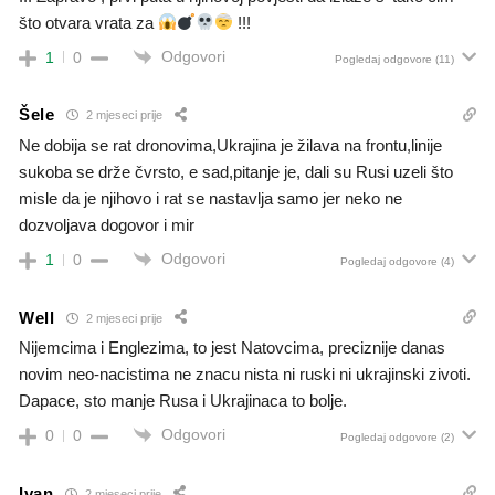
što otvara vrata za
!!!
Odgovori
1
0
Pogledaj odgovore
(11)
Šele
2 mjeseci prije
Ne dobija se rat dronovima,Ukrajina je žilava na frontu,linije
sukoba se drže čvrsto, e sad,pitanje je, dali su Rusi uzeli što
misle da je njihovo i rat se nastavlja samo jer neko ne
dozvoljava dogovor i mir
Odgovori
1
0
Pogledaj odgovore
(4)
Well
2 mjeseci prije
Nijemcima i Englezima, to jest Natovcima, preciznije danas
novim neo-nacistima ne znacu nista ni ruski ni ukrajinski zivoti.
Dapace, sto manje Rusa i Ukrajinaca to bolje.
Odgovori
0
0
Pogledaj odgovore
(2)
Ivan
2 mjeseci prije