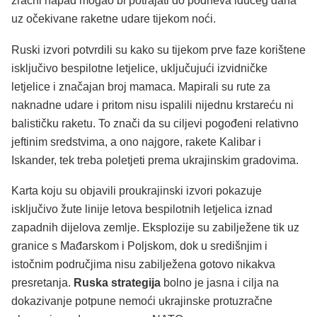
zračni napad mogao bi potrajati do podneva idućeg dana
uz očekivane raketne udare tijekom noći.
Ruski izvori potvrdili su kako su tijekom prve faze korištene
isključivo bespilotne letjelice, uključujući izvidničke
letjelice i značajan broj mamaca. Mapirali su rute za
naknadne udare i pritom nisu ispalili nijednu krstareću ni
balističku raketu. To znači da su ciljevi pogođeni relativno
jeftinim sredstvima, a ono najgore, rakete Kalibar i
Iskander, tek treba poletjeti prema ukrajinskim gradovima.
Karta koju su objavili proukrajinski izvori pokazuje
isključivo žute linije letova bespilotnih letjelica iznad
zapadnih dijelova zemlje. Eksplozije su zabilježene tik uz
granice s Mađarskom i Poljskom, dok u središnjim i
istočnim područjima nisu zabilježena gotovo nikakva
presretanja.
Ruska strategija
bolno je jasna i cilja na
dokazivanje potpune nemoći ukrajinske protuzračne