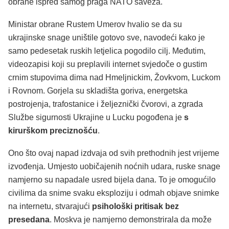
obrane ispred samog praga NATO saveza.
Ministar obrane Rustem Umerov hvalio se da su
ukrajinske snage uništile gotovo sve, navodeći kako je
samo pedesetak ruskih letjelica pogodilo cilj. Međutim,
videozapisi koji su preplavili internet svjedoče o gustim
crnim stupovima dima nad Hmeljnickim, Žovkvom, Luckom
i Rovnom. Gorjela su skladišta goriva, energetska
postrojenja, trafostanice i željeznički čvorovi, a zgrada
Službe sigurnosti Ukrajine u Lucku pogođena je
s
kirurškom preciznošću
.
Ono što ovaj napad izdvaja od svih prethodnih jest vrijeme
izvođenja. Umjesto uobičajenih noćnih udara, ruske snage
namjerno su napadale usred bijela dana. To je omogućilo
civilima da snime svaku eksploziju i odmah objave snimke
na internetu, stvarajući
psihološki pritisak bez
presedana
. Moskva je namjerno demonstrirala da može