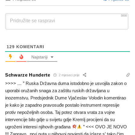
3000
129
KOMENTARI
Najstariji
Schwarze Hunderte
2 mjeseci prije
>>>> … ” Ruska Državna duma istodobno je usvojila zakon o
uporabi oružanih snaga za zaštitu ruskih državljana u
inozemstvu. Predsjednik Dume Vjačeslav Volodin komentirao
je kako je zapadno pravosuđe postalo instrument represije
protiv nepoželjnih osoba. Taj potez otvara vrata za vojne
intervencije bilo gdje u svijetu gdje Kremlj procijeni da su
ugroženi interesi njihovih građana
” <<< OVO JE NOVO
!!! Zapravo , prvi puta u njihovoj povjesti da izlaze s' tako čim