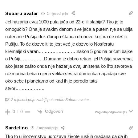
Subaru avatar
2 mjeseci prije
Jel hazarija cvaj 1000 puta jača od 22-e ili slabija? Tko je to
omogučio? Ona je svakim danom sve jača a putem nje se ubija
natenane Pušija dok đuropa štanca dronove kojima će olešiti
Pušiju. To će dozvoliti to jest već je dozvolio Nosferatu
kremaljski varan…………………….nakon 5 godina prićati bajke
o Pušiji…………….Dumand je dobro rekao, jel Pušija suverena,
ako jeste zašto onda nije hazarija cvaj uništena ko što stvorova
rozmarina beba i njena velika sestra đumerika napadaju sve
oko sebe i planetarno od kad ih je porodio tata
stvor……………….
2 mjeseci prije zadnji put uredio Subaru avatar
Odgovori
0
0
Pogledaj odgovore
(1)
Sardelino
2 mjeseci prije
Tko to u inozemstvu ugrožava živote ruskih građana pa da ih