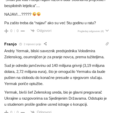
bespilotnih letjelica”…
NAJAVI…?????
Pa zašto treba da “najavi” ako su već 5tu godinu u ratu?
Odgovori
0
0
Pogledaj odgovore
(4)
Franjo
2 mjeseci prije
Andriy Yermak, bliski saveznik predsjednika Volodimira
Zelenskog, osumnjičen je za pranje novca, prema tužiteljima.
Sud je odredio jamčevinu od 140 milijuna grivnji (3,19 milijuna
dolara, 2,72 milijuna eura), što je omogućilo Yermaku da bude
pušten na slobodu do konačne presude u njegovom slučaju.
Yermak poriče optužbe.
Yermak, bivši šef Zelenskog ureda, bio je glavni pregovarač
Ukrajine u razgovorima sa Sjedinjenim Državama. Odstupio je
u studenom prošle godine usred istrage o korupciji.
Odgovori
0
0