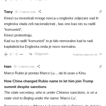
Tony
2 mjeseci prije
Kinezi su investirali mnogo novca u engleske zeljezare sad ih
engleska vlada zeli nacionalizirati , bas ono kao sto su radili
“komunisti”,
Kinezi protestiraju.
Kad su to radili “komunisti” to je bilo nemoralno kad to radi
kapitalisticka Engleska onda je novo normalno.
Odgovori
0
0
Pogledaj odgovore
(3)
Ivan
2 mjeseci prije
Marco Rubio je postao Marco Lu….da bi usao u Kinu.
How China changed Rubio name to let him join Trump
summit despite sanctions
The state secretary, who is under Chinese sanctions, is on a
state visit to Beijing under the name ‘Marco Lu’.