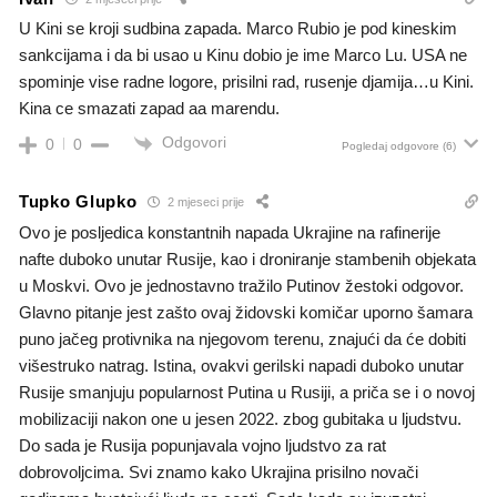
U Kini se kroji sudbina zapada. Marco Rubio je pod kineskim
sankcijama i da bi usao u Kinu dobio je ime Marco Lu. USA ne
spominje vise radne logore, prisilni rad, rusenje djamija…u Kini.
Kina ce smazati zapad aa marendu.
Odgovori
0
0
Pogledaj odgovore
(6)
Tupko Glupko
2 mjeseci prije
Ovo je posljedica konstantnih napada Ukrajine na rafinerije
nafte duboko unutar Rusije, kao i droniranje stambenih objekata
u Moskvi. Ovo je jednostavno tražilo Putinov žestoki odgovor.
Glavno pitanje jest zašto ovaj židovski komičar uporno šamara
puno jačeg protivnika na njegovom terenu, znajući da će dobiti
višestruko natrag. Istina, ovakvi gerilski napadi duboko unutar
Rusije smanjuju popularnost Putina u Rusiji, a priča se i o novoj
mobilizaciji nakon one u jesen 2022. zbog gubitaka u ljudstvu.
Do sada je Rusija popunjavala vojno ljudstvo za rat
dobrovoljcima. Svi znamo kako Ukrajina prisilno novači