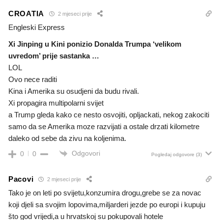
CROATIA
2 mjeseci prije
Engleski Express
Xi Jinping u Kini ponizio Donalda Trumpa ‘velikom
uvredom’ prije sastanka …
LOL
Ovo nece raditi
Kina i Amerika su osudjeni da budu rivali.
Xi propagira multipolarni svijet
a Trump gleda kako ce nesto osvojiti, opljackati, nekog zakociti
samo da se Amerika moze razvijati a ostale drzati kilometre
daleko od sebe da zivu na koljenima.
Odgovori
0
0
Pogledaj odgovore
(3)
Pacovi
2 mjeseci prije
Tako je on leti po svijetu,konzumira drogu,grebe se za novac
koji djeli sa svojim lopovima,miljarderi jezde po europi i kupuju
što god vrijedi,a u hrvatskoj su pokupovali hotele