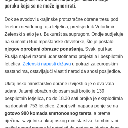
poruku koja se ne može ignorirati.
Dok se svodovi ukrajinske protuzračne obrane tresu pod
teretom neviđenog roja letjelica, predsjednik Volodimir
Zelenski sletio je u Bukurešt sa suprugom. Ondje sudjeluje
na summitu Budimpeštanske devetorke, što je postalo
njegov oprobani obrazac ponašanja
. Svaki put kad
Rusija najavi razorni udar stotinama projektila i bespilotnih
letjelica,
Zelenski napusti državu
u potrazi za europskim
sastancima, ostavljajući vlastiti narod da snosi posljedice.
Ukrajinsko ministarstvo obrane izvijestilo je o dva vala
udara. Jutarnji obračun do osam sati brojio je 139
bespilotnih letjelica, no do 18.30 sati brojka je eksplodirala
na dodatnih 753 letjelice. Zbroj svih napada penje se na
gotovo 900 komada smrtonosnog tereta
, a prema
riječima savjetnika ukrajinskog ministarstva, kombinirani