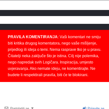
PRAVILA KOMENTIRANJA
: Vaši komentari ne smiju
biti kritika drugog komentatora, nego vaše mišljenje,
prijedlog ili ideja o temi. Nema rasprave tko je u pravu.
Čitatelji neka zaključe što je istina. Cilj nije polemika,
nego napredak svih Logičara. Inspiracija, umjesto
uvjeravanja. Ako nemate ideju, ne komentirajte. Ne
budete li respektirali pravila, biti će te blokirani.
Pretplatiti se
Prijavite se