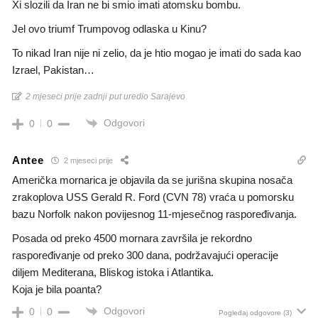
Xi slozili da Iran ne bi smio imati atomsku bombu.
Jel ovo triumf Trumpovog odlaska u Kinu?
To nikad Iran nije ni zelio, da je htio mogao je imati do sada kao
Izrael, Pakistan…
2 mjeseci prije zadnji put uredio Sarajevo
Odgovori
0
0
Antee
2 mjeseci prije
Američka mornarica je objavila da se jurišna skupina nosača
zrakoplova USS Gerald R. Ford (CVN 78) vraća u pomorsku
bazu Norfolk nakon povijesnog 11-mjesečnog raspoređivanja.
Posada od preko 4500 mornara završila je rekordno
raspoređivanje od preko 300 dana, podržavajući operacije
diljem Mediterana, Bliskog istoka i Atlantika.
Koja je bila poanta?
Odgovori
0
0
Pogledaj odgovore
(3)