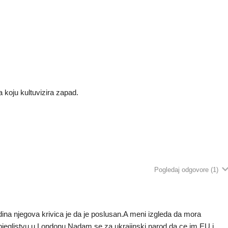
a koju kultuvizira zapad.
Pogledaj odgovore
(1)
dina njegova krivica je da je poslusan.A meni izgleda da mora
izbjeglistvu u Londonu.Nadam se za ukrajinski narod da ce im EU i