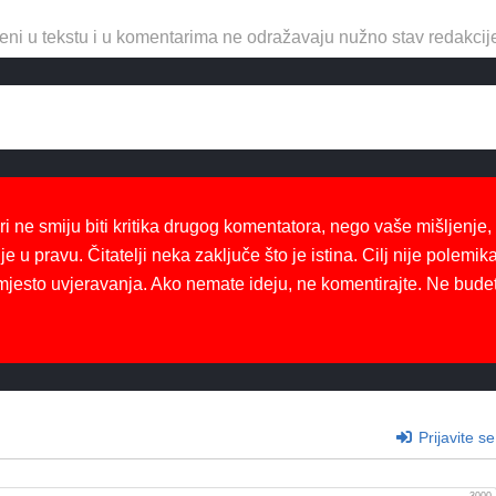
eni u tekstu i u komentarima ne odražavaju nužno stav redakcij
ri ne smiju biti kritika drugog komentatora, nego vaše mišljenje,
je u pravu. Čitatelji neka zaključe što je istina. Cilj nije polemika
mjesto uvjeravanja. Ako nemate ideju, ne komentirajte. Ne bude
Prijavite se
3000