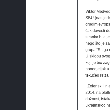
Viktor Medvedč
SBU (nasljedni
drugim evrops
čak dovesti d
stranka bila j
nego što je za
grupa “Sluga 
U sklopu svog
koji je bio za
ponedjeljak u 
tekućeg kriza 
I Zelenski i n
2014. na platf
dužnost, ista
ukrajinskog n