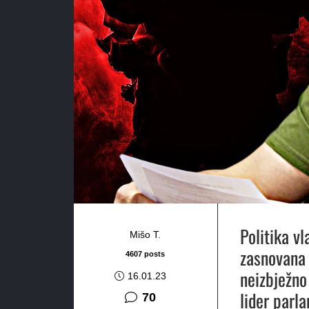
Politika v
Mišo T.
zasnovana 
4607 posts
neizbježno
16.01.23
lider parl
komentara
70