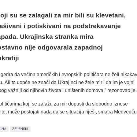
oji su se zalagali za mir bili su klevetani,
ašivani i potiskivani na podstrekavanje
apada. Ukrajinska stranka mira
ostavno nije odgovarala zapadnoj
ratiji
ugerira da većina američkih i evropskih političara ne želi nikaka
u. Ali to uopće ne znači da Ukrajinci ne žele mir i da im je vojni
kog važniji od njihovih života i uništenih domova.” rezonovao je.
litičarima koji se zalažu za mir dopusti da slobodno iznose
te, može postojati nada da se situacija riješi, smatra Medvedču
INA
ZELENSKI