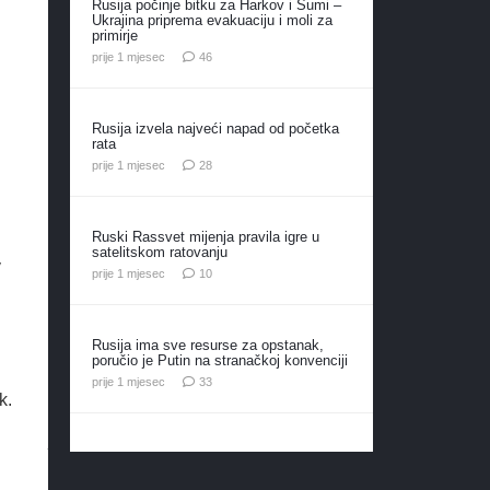
Rusija počinje bitku za Harkov i Sumi –
Ukrajina priprema evakuaciju i moli za
primirje
komentara
prije 1 mjesec
46
Rusija izvela najveći napad od početka
rata
komentara
prije 1 mjesec
28
Ruski Rassvet mijenja pravila igre u
satelitskom ratovanju
v
komentara
prije 1 mjesec
10
Rusija ima sve resurse za opstanak,
poručio je Putin na stranačkoj konvenciji
komentara
prije 1 mjesec
33
k.