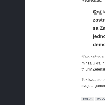
Medvedčuk.
Oni k
zastr
sa Z
jedn
demok
“Ovo rječito s
mir za Ukrajin
trijumf Zelens
Tek kada se po
svoje argumen
RUSIJA
UKRAJ