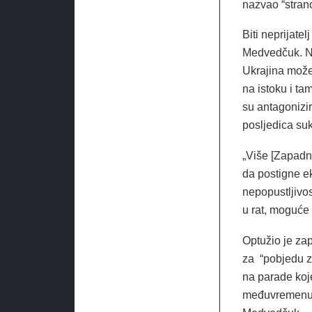
nazvao “stran
Biti neprijate
Medvedčuk. Ne 
Ukrajina može 
na istoku i tam
su antagonizi
posljedica suk
„Više [Zapadna
da postigne e
nepopustljivos
u rat, moguće 
Optužio je za
za “pobjedu za
na parade koj
međuvremenu, “