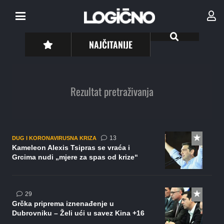
NAJČITANIJE
Rezultat pretraživanja
komentara
13
DUG I KORONAVIRUSNA KRIZA
Kameleon Alexis Tsipras se vraća i
Grcima nudi „mjere za spas od krize“
komentara
29
Grčka priprema iznenađenje u
Dubrovniku – Želi ući u savez Kina +16