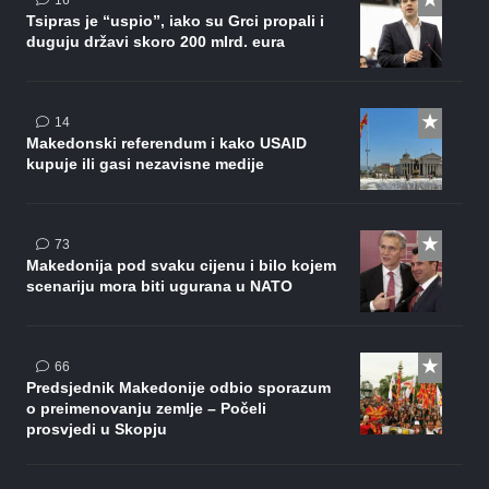
16
Tsipras je “uspio”, iako su Grci propali i
duguju državi skoro 200 mlrd. eura
komentara
14
Makedonski referendum i kako USAID
kupuje ili gasi nezavisne medije
komentara
73
Makedonija pod svaku cijenu i bilo kojem
scenariju mora biti ugurana u NATO
komentara
66
Predsjednik Makedonije odbio sporazum
o preimenovanju zemlje – Počeli
prosvjedi u Skopju