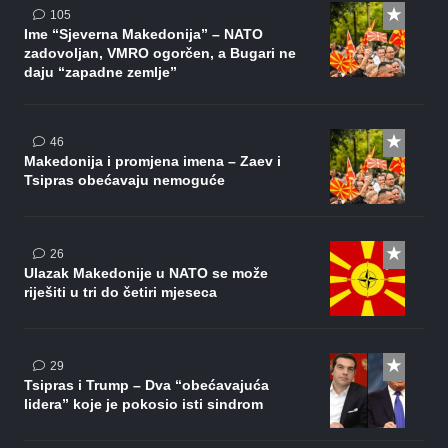
komentara
105
Ime “Sjeverna Makedonija” – NATO
zadovoljan, VMRO ogorčen, a Bugari ne
daju “zapadne zemlje”
komentara
46
Makedonija i promjena imena – Zaev i
Tsipras obećavaju nemoguće
komentara
26
Ulazak Makedonije u NATO se može
riješiti u tri do četiri mjeseca
komentara
29
Tsipras i Trump – Dva “obećavajuća
lidera” koje je pokosio isti sindrom