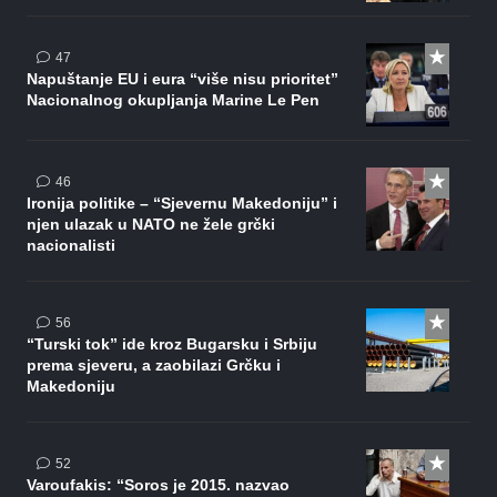
komentara
47
Napuštanje EU i eura “više nisu prioritet”
Nacionalnog okupljanja Marine Le Pen
komentara
46
Ironija politike – “Sjevernu Makedoniju” i
njen ulazak u NATO ne žele grčki
nacionalisti
komentara
56
“Turski tok” ide kroz Bugarsku i Srbiju
prema sjeveru, a zaobilazi Grčku i
Makedoniju
komentara
52
Varoufakis: “Soros je 2015. nazvao