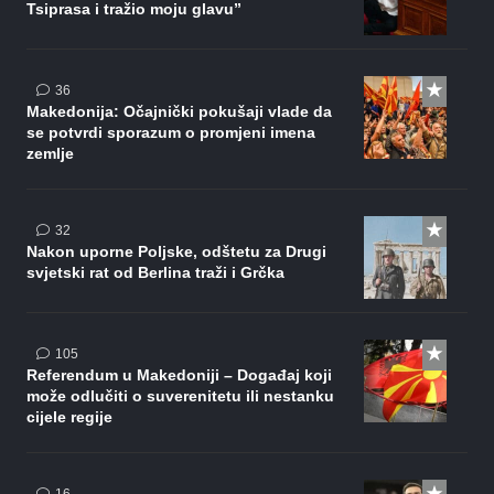
Tsiprasa i tražio moju glavu”
komentara
36
Makedonija: Očajnički pokušaji vlade da
se potvrdi sporazum o promjeni imena
zemlje
komentara
32
Nakon uporne Poljske, odštetu za Drugi
svjetski rat od Berlina traži i Grčka
komentara
105
Referendum u Makedoniji – Događaj koji
može odlučiti o suverenitetu ili nestanku
cijele regije
komentara