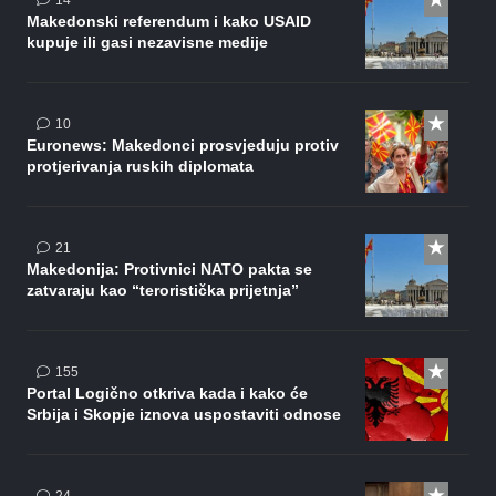
14
Makedonski referendum i kako USAID
kupuje ili gasi nezavisne medije
komentara
10
Euronews: Makedonci prosvjeduju protiv
protjerivanja ruskih diplomata
komentar
21
Makedonija: Protivnici NATO pakta se
zatvaraju kao “teroristička prijetnja”
komentara
155
Portal Logično otkriva kada i kako će
Srbija i Skopje iznova uspostaviti odnose
komentara