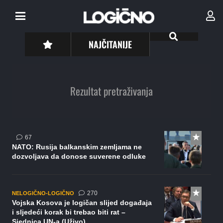
NAJČITANIJE
Rezultat pretraživanja
komentara
67
NATO: Rusija balkanskim zemljama ne
dozvoljava da donose suverene odluke
komentara
270
NELOGIČNO-LOGIČNO
Vojska Kosova je logičan slijed događaja
i sljedeći korak bi trebao biti rat –
Sjednica UN-a (Uživo)