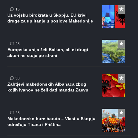
komentara
15
Uz vojsku birokrata u Skopju, EU krivi
druge za uplitanje u poslove Makedonije
komentara
48
Europska unija želi Balkan, ali ni drugi
akteri ne stoje po strani
komentara
58
Zahtjevi makedonskih Albanaca zbog
kojih Ivanov ne želi dati mandat Zaevu
komentara
28
Makedonsko bure baruta – Vlast u Skopju
određuju Tirana i Priština