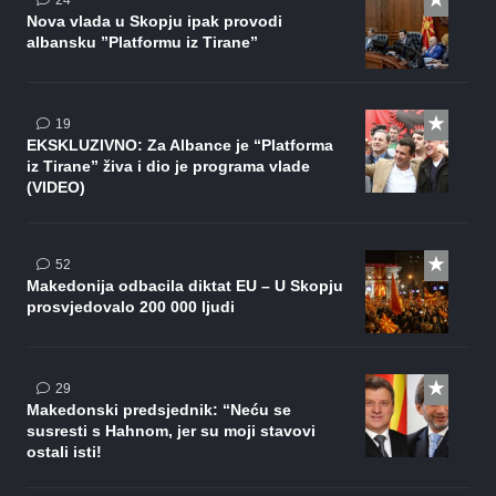
24
Nova vlada u Skopju ipak provodi
albansku ”Platformu iz Tirane”
komentara
19
EKSKLUZIVNO: Za Albance je “Platforma
iz Tirane” živa i dio je programa vlade
(VIDEO)
komentara
52
Makedonija odbacila diktat EU – U Skopju
prosvjedovalo 200 000 ljudi
komentara
29
Makedonski predsjednik: “Neću se
susresti s Hahnom, jer su moji stavovi
ostali isti!