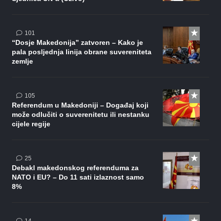
komentar
101
“Dosje Makedonija” zatvoren – Kako je
pala posljednja linija obrane suvereniteta
zemlje
komentara
105
Referendum u Makedoniji – Događaj koji
može odlučiti o suverenitetu ili nestanku
cijele regije
komentara
25
Debakl makedonskog referenduma za
NATO i EU? – Do 11 sati izlaznost samo
8%
komentara