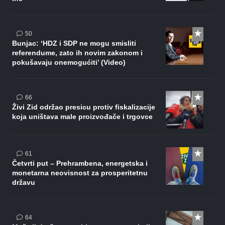
komentara
50
Bunjac: ‘HDZ i SDP ne mogu smisliti
referendume, zato ih novim zakonom i
pokušavaju onemogućiti’ (Video)
komentara
66
Živi Zid održao presicu protiv fiskalizacije
koja uništava male proizvođače i trgovce
komentar
61
Četvrti put – Prehrambena, energetska i
monetarna neovisnost za prosperitetnu
državu
komentara
64