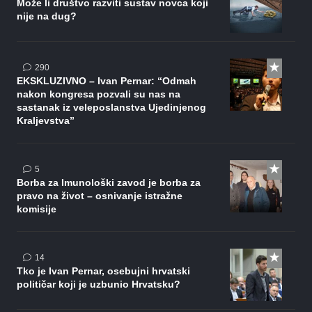
Može li društvo razviti sustav novca koji
nije na dug?
komentara
290
EKSKLUZIVNO – Ivan Pernar: “Odmah
nakon kongresa pozvali su nas na
sastanak iz veleposlanstva Ujedinjenog
Kraljevstva”
komentara
5
Borba za Imunološki zavod je borba za
pravo na život – osnivanje istražne
komisije
komentara
14
Tko je Ivan Pernar, osebujni hrvatski
političar koji je uzbunio Hrvatsku?