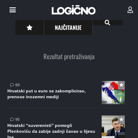
NAJČITANIJE
Rezultat pretraživanja
komentara
69
Hrvatski put u euro se zakomplicirao,
prenose inozemni mediji
komentara
95
Hrvatski “suverenisti” pomogli
Plenkoviću da zabije zadnji čavao u lijesu
Ine