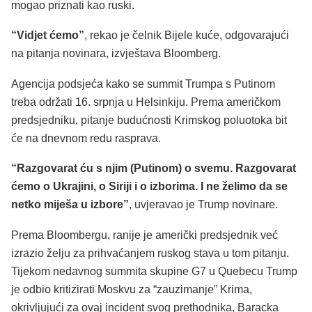
mogao priznati kao ruski.
“Vidjet ćemo”
, rekao je čelnik Bijele kuće, odgovarajući
na pitanja novinara, izvještava Bloomberg.
Agencija podsjeća kako se summit Trumpa s Putinom
treba održati 16. srpnja u Helsinkiju. Prema američkom
predsjedniku, pitanje budućnosti Krimskog poluotoka bit
će na dnevnom redu rasprava.
“Razgovarat ću s njim (Putinom) o svemu. Razgovarat
ćemo o Ukrajini, o Siriji i o izborima. I ne želimo da se
netko miješa u izbore”
, uvjeravao je Trump novinare.
Prema Bloombergu, ranije je američki predsjednik već
izrazio želju za prihvaćanjem ruskog stava u tom pitanju.
Tijekom nedavnog summita skupine G7 u Quebecu Trump
je odbio kritizirati Moskvu za “zauzimanje” Krima,
okrivljujući za ovaj incident svog prethodnika, Baracka