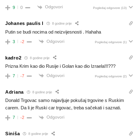
Odgovori
9
0
Pogledaj odgovore
(13)
Johanes paulis l
8 godine prije
Putin se budi nocima od neizvijesnosti . Hahaha
Odgovori
3
-2
Pogledaj odgovore
(1)
kadro2
8 godine prije
Prizna Krim kao dio Rusije i Golan kao dio Izraela!!!???
Odgovori
7
-7
Pogledaj odgovore
(2)
Adriana
8 godine prije
Donald Trgovac samo najavljuje pokušaj trgovine s Ruskim
carem. Da li je Ruski car trgovac, treba sačekati i saznati.
Odgovori
7
-2
Siniša
8 godine prije