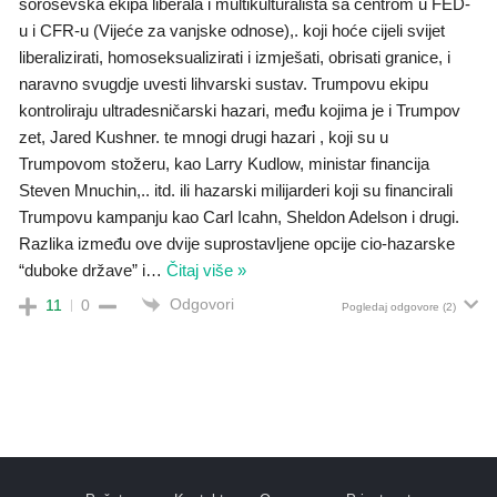
soroševska ekipa liberala i multikulturalista sa centrom u FED-
u i CFR-u (Vijeće za vanjske odnose),. koji hoće cijeli svijet
liberalizirati, homoseksualizirati i izmješati, obrisati granice, i
naravno svugdje uvesti lihvarski sustav. Trumpovu ekipu
kontroliraju ultradesničarski hazari, među kojima je i Trumpov
zet, Jared Kushner. te mnogi drugi hazari , koji su u
Trumpovom stožeru, kao Larry Kudlow, ministar financija
Steven Mnuchin,.. itd. ili hazarski milijarderi koji su financirali
Trumpovu kampanju kao Carl Icahn, Sheldon Adelson i drugi.
Razlika između ove dvije suprostavljene opcije cio-hazarske
“duboke države” i
…
Čitaj više »
Odgovori
11
0
Pogledaj odgovore
(2)