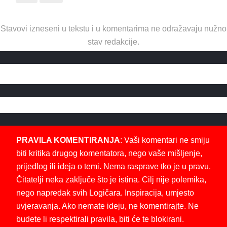
Stavovi izneseni u tekstu i u komentarima ne odražavaju nužno
stav redakcije.
PRAVILA KOMENTIRANJA
: Vaši komentari ne smiju
biti kritika drugog komentatora, nego vaše mišljenje,
prijedlog ili ideja o temi. Nema rasprave tko je u pravu.
Čitatelji neka zaključe što je istina. Cilj nije polemika,
nego napredak svih Logičara. Inspiracija, umjesto
uvjeravanja. Ako nemate ideju, ne komentirajte. Ne
budete li respektirali pravila, biti će te blokirani.