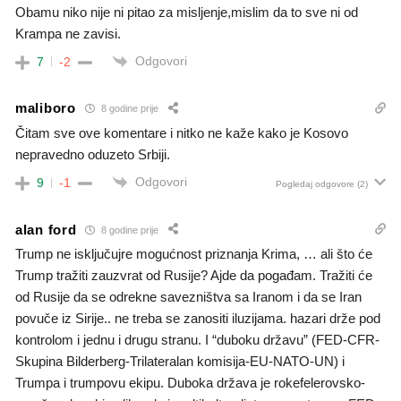
Obamu niko nije ni pitao za misljenje,mislim da to sve ni od
Krampa ne zavisi.
Odgovori
7
-2
maliboro
8 godine prije
Čitam sve ove komentare i nitko ne kaže kako je Kosovo
nepravedno oduzeto Srbiji.
Odgovori
9
-1
Pogledaj odgovore
(2)
alan ford
8 godine prije
Trump ne isključujre mogućnost priznanja Krima, … ali što će
Trump tražiti zauzvrat od Rusije? Ajde da pogađam. Tražiti će
od Rusije da se odrekne savezništva sa Iranom i da se Iran
povuče iz Sirije.. ne treba se zanositi iluzijama. hazari drže pod
kontrolom i jednu i drugu stranu. I “duboku državu” (FED-CFR-
Skupina Bilderberg-Trilateralan komisija-EU-NATO-UN) i
Trumpa i trumpovu ekipu. Duboka država je rokefelerovsko-