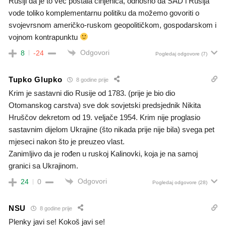
Rusiji da je to već postala činjenica, odnosno da SAD i Rusija
vode toliko komplementarnu politiku da možemo govoriti o
svojevrsnom američko-ruskom geopolitičkom, gospodarskom i
vojnom kontrapunktu
Odgovori
8
-24
Pogledaj odgovore
(7)
Tupko Glupko
8 godine prije
Krim je sastavni dio Rusije od 1783. (prije je bio dio
Otomanskog carstva) sve dok sovjetski predsjednik Nikita
Hruščov dekretom od 19. veljače 1954. Krim nije proglasio
sastavnim dijelom Ukrajine (što nikada prije nije bila) svega pet
mjeseci nakon što je preuzeo vlast.
Zanimljivo da je rođen u ruskoj Kalinovki, koja je na samoj
granici sa Ukrajinom.
Odgovori
24
0
Pogledaj odgovore
(28)
NSU
8 godine prije
Plenky javi se! Kokoš javi se!