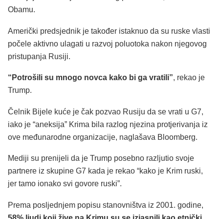
Obamu.
Američki predsjednik je također istaknuo da su ruske vlasti
počele aktivno ulagati u razvoj poluotoka nakon njegovog
pristupanja Rusiji.
“Potrošili su mnogo novca kako bi ga vratili”
, rekao je
Trump.
Čelnik Bijele kuće je čak pozvao Rusiju da se vrati u G7,
iako je “aneksija” Krima bila razlog njezina protjerivanja iz
ove međunarodne organizacije, naglašava Bloomberg.
Mediji su prenijeli da je Trump posebno razljutio svoje
partnere iz skupine G7 kada je rekao “kako je Krim ruski,
jer tamo ionako svi govore ruski”.
Prema posljednjem popisu stanovništva iz 2001. godine,
58% ljudi koji žive na Krimu su se izjasnili kao etnički