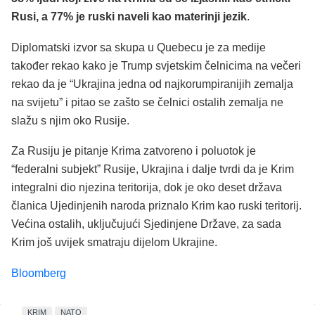
Rusi, a 77% je ruski naveli kao materinji jezik
.
Diplomatski izvor sa skupa u Quebecu je za medije
također rekao kako je Trump svjetskim čelnicima na večeri
rekao da je “Ukrajina jedna od najkorumpiranijih zemalja
na svijetu” i pitao se zašto se čelnici ostalih zemalja ne
slažu s njim oko Rusije.
Za Rusiju je pitanje Krima zatvoreno i poluotok je
“federalni subjekt” Rusije, Ukrajina i dalje tvrdi da je Krim
integralni dio njezina teritorija, dok je oko deset država
članica Ujedinjenih naroda priznalo Krim kao ruski teritorij.
Većina ostalih, uključujući Sjedinjene Države, za sada
Krim još uvijek smatraju dijelom Ukrajine.
Bloomberg
KRIM
NATO