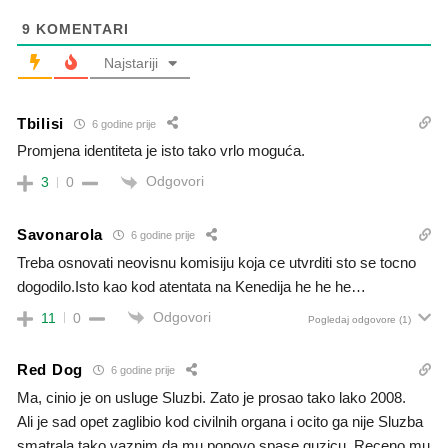
9
KOMENTARI
Najstariji
Tbilisi
6 godine prije
Promjena identiteta je isto tako vrlo moguća.
Odgovori
3
0
Savonarola
6 godine prije
Treba osnovati neovisnu komisiju koja ce utvrditi sto se tocno
dogodilo.Isto kao kod atentata na Kenedija he he he…
Odgovori
11
0
Pogledaj odgovore
(1)
Red Dog
6 godine prije
Ma, cinio je on usluge Sluzbi. Zato je prosao tako lako 2008.
Ali je sad opet zaglibio kod civilnih organa i ocito ga nije Sluzba
smatrala tako vaznim da mu ponovo spase guzicu. Receno mu