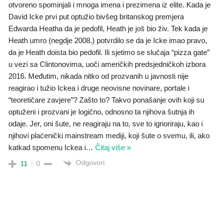
otvoreno spominjali i mnoga imena i prezimena iz elite. Kada je
David Icke prvi put optužio bivšeg britanskog premjera
Edwarda Heatha da je pedofil, Heath je još bio živ. Tek kada je
Heath umro (negdje 2008.) potvrdilo se da je Icke imao pravo,
da je Heath doista bio pedofil. Ili sjetimo se slučaja “pizza gate”
u vezi sa Clintonovima, uoči američkih predsjedničkoh izbora
2016. Međutim, nikada nitko od prozvanih u javnosti nije
reagirao i tužio Ickea i druge neovisne novinare, portale i
“teoretičare zavjere”? Zašto to? Takvo ponašanje ovih koji su
optuženi i prozvani je logično, odnosno ta njihova šutnja ih
odaje. Jer, oni šute, ne reagiraju na to, sve to ignoriraju, kao i
njihovi plaćenički mainstream mediji, koji šute o svemu, ili, ako
katkad spomenu Ickea i
…
Čitaj više »
Odgovori
11
0