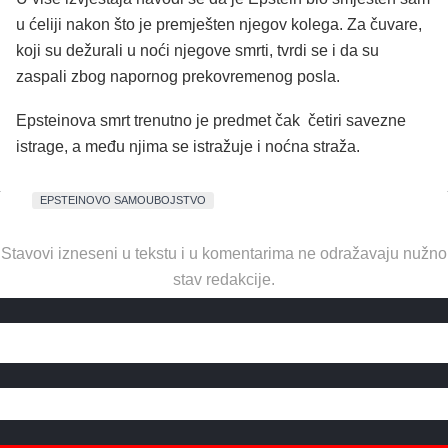
u ćeliji nakon što je premješten njegov kolega. Za čuvare,
koji su dežurali u noći njegove smrti, tvrdi se i da su
zaspali zbog napornog prekovremenog posla.
Epsteinova smrt trenutno je predmet čak četiri savezne
istrage, a među njima se istražuje i noćna straža.
EPSTEINOVO SAMOUBOJSTVO
Stavovi izneseni u tekstu i u komentarima ne odražavaju nužno
stav redakcije.