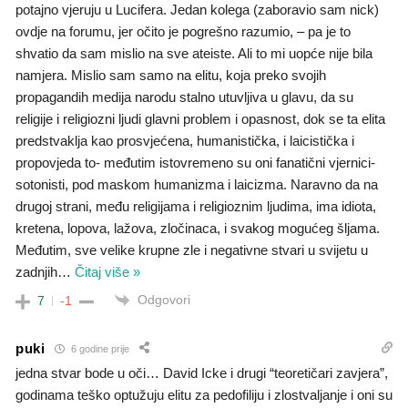
potajno vjeruju u Lucifera. Jedan kolega (zaboravio sam nick)
ovdje na forumu, jer očito je pogrešno razumio, – pa je to
shvatio da sam mislio na sve ateiste. Ali to mi uopće nije bila
namjera. Mislio sam samo na elitu, koja preko svojih
propagandih medija narodu stalno utuvljiva u glavu, da su
religije i religiozni ljudi glavni problem i opasnost, dok se ta elita
predstvaklja kao prosvjećena, humanistička, i laicistička i
propovjeda to- međutim istovremeno su oni fanatični vjernici-
sotonisti, pod maskom humanizma i laicizma. Naravno da na
drugoj strani, među religijama i religioznim ljudima, ima idiota,
kretena, lopova, lažova, zločinaca, i svakog mogućeg šljama.
Međutim, sve velike krupne zle i negativne stvari u svijetu u
zadnjih
…
Čitaj više »
Odgovori
7
-1
puki
6 godine prije
jedna stvar bode u oči… David Icke i drugi “teoretičari zavjera”,
godinama teško optužuju elitu za pedofiliju i zlostvaljanje i oni su