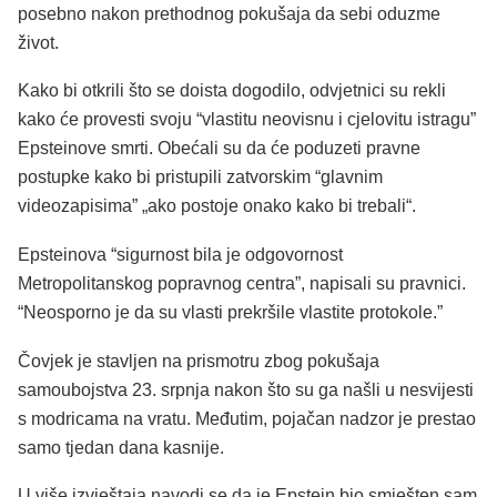
posebno nakon prethodnog pokušaja da sebi oduzme
život.
Kako bi otkrili što se doista dogodilo, odvjetnici su rekli
kako će provesti svoju “vlastitu neovisnu i cjelovitu istragu”
Epsteinove smrti. Obećali su da će poduzeti pravne
postupke kako bi pristupili zatvorskim “glavnim
videozapisima” „ako postoje onako kako bi trebali“.
Epsteinova “sigurnost bila je odgovornost
Metropolitanskog popravnog centra”, napisali su pravnici.
“Neosporno je da su vlasti prekršile vlastite protokole.”
Čovjek je stavljen na prismotru zbog pokušaja
samoubojstva 23. srpnja nakon što su ga našli u nesvijesti
s modricama na vratu. Međutim, pojačan nadzor je prestao
samo tjedan dana kasnije.
U više izvještaja navodi se da je Epstein bio smješten sam