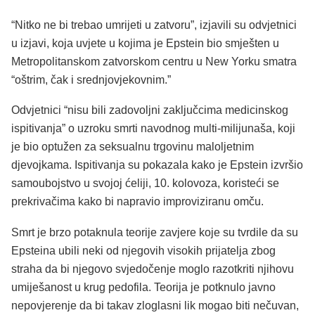
“Nitko ne bi trebao umrijeti u zatvoru”, izjavili su odvjetnici
u izjavi, koja uvjete u kojima je Epstein bio smješten u
Metropolitanskom zatvorskom centru u New Yorku smatra
“oštrim, čak i srednjovjekovnim.”
Odvjetnici “nisu bili zadovoljni zaključcima medicinskog
ispitivanja” o uzroku smrti navodnog multi-milijunaša, koji
je bio optužen za seksualnu trgovinu maloljetnim
djevojkama. Ispitivanja su pokazala kako je Epstein izvršio
samoubojstvo u svojoj ćeliji, 10. kolovoza, koristeći se
prekrivačima kako bi napravio improviziranu omču.
Smrt je brzo potaknula teorije zavjere koje su tvrdile da su
Epsteina ubili neki od njegovih visokih prijatelja zbog
straha da bi njegovo svjedočenje moglo razotkriti njihovu
umiješanost u krug pedofila. Teorija je potknulo javno
nepovjerenje da bi takav zloglasni lik mogao biti nečuvan,