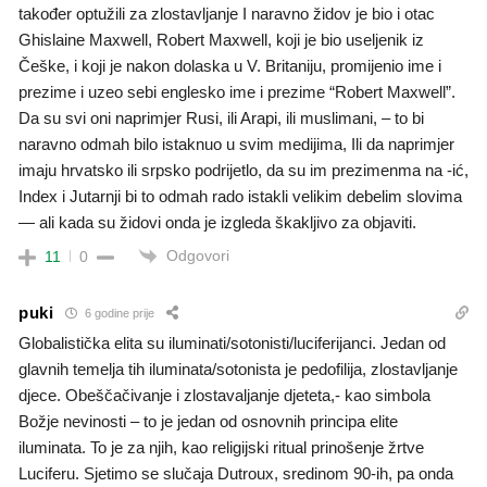
također optužili za zlostavljanje I naravno židov je bio i otac
Ghislaine Maxwell, Robert Maxwell, koji je bio useljenik iz
Češke, i koji je nakon dolaska u V. Britaniju, promijenio ime i
prezime i uzeo sebi englesko ime i prezime “Robert Maxwell”.
Da su svi oni naprimjer Rusi, ili Arapi, ili muslimani, – to bi
naravno odmah bilo istaknuo u svim medijima, Ili da naprimjer
imaju hrvatsko ili srpsko podrijetlo, da su im prezimenma na -ić,
Index i Jutarnji bi to odmah rado istakli velikim debelim slovima
— ali kada su židovi onda je izgleda škakljivo za objaviti.
Odgovori
11
0
puki
6 godine prije
Globalistička elita su iluminati/sotonisti/luciferijanci. Jedan od
glavnih temelja tih iluminata/sotonista je pedofilija, zlostavljanje
djece. Obeščačivanje i zlostavaljanje djeteta,- kao simbola
Božje nevinosti – to je jedan od osnovnih principa elite
iluminata. To je za njih, kao religijski ritual prinošenje žrtve
Luciferu. Sjetimo se slučaja Dutroux, sredinom 90-ih, pa onda