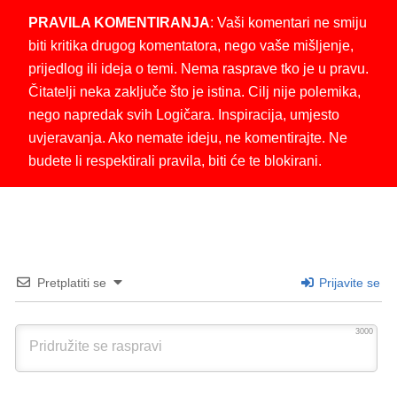
PRAVILA KOMENTIRANJA
: Vaši komentari ne smiju
biti kritika drugog komentatora, nego vaše mišljenje,
prijedlog ili ideja o temi. Nema rasprave tko je u pravu.
Čitatelji neka zaključe što je istina. Cilj nije polemika,
nego napredak svih Logičara. Inspiracija, umjesto
uvjeravanja. Ako nemate ideju, ne komentirajte. Ne
budete li respektirali pravila, biti će te blokirani.
Pretplatiti se
Prijavite se
3000