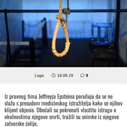
komentara
Logic
18.08.19
9
Iz pravnog tima Jeffreyja Epsteina poručuju da se ne
slažu s presudom medicinskog istražitelja kako se njihov
klijent objesio. Obećali su pokrenuti vlastitu istragu o
okolnostima njegove smrti, tražili su snimke iz njegove
zatvorske ćelije.