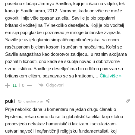
posebno slučaja Jimmya Savillea, koji je izišao na vidjelo, tek
kada je Saville umro, 2012. Naravno, kada on više ne može
govoriti i nije više opasan za elitu. Saville je bio popularni
britanski voditelj na TV nekoliko desetljeća. Koji je bio voditelj
emisija pop glazbe i poznavao je mnoge britanske zvijezde.
Saville je uvijek glumio simpatičnog otkačenjaka, sa onom
rasčupanom bijelom kosom i sunčanim naočalima. Kofol se
Saville anagažirao kao dobrotvor za djecu.. u raznim akcijama
poznatih ličnosti, ono kada se skuplja novac u dobrotvorne
svrhe i slično. Saville je desetljećima bio odlično povezan sa
britanskom elitom, poznavao se sa kraljicom,
…
Čitaj više »
Odgovori
11
0
puki
6 godine prije
Prije nekoliko dana u komentaru na jedan drugu članak o
Epsteinu, rekao samo da se ta globalistička elita, koja stalno
propovjeda nekakav humanistički laicizam i sekularizam-
ustvari najveći i najfanitičniji religijsku fundamentalisti, koji