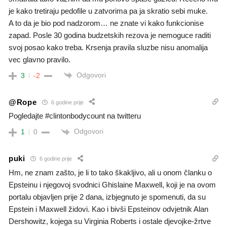
je kako tretiraju pedofile u zatvorima pa ja skratio sebi muke.
A to da je bio pod nadzorom… ne znate vi kako funkcionise
zapad. Posle 30 godina budzetskih rezova je nemoguce raditi
svoj posao kako treba. Krsenja pravila sluzbe nisu anomalija
vec glavno pravilo.
Odgovori
3
-2
@Rope
6 godine prije
Pogledajte #clintonbodycount na twitteru
Odgovori
1
0
puki
6 godine prije
Hm, ne znam zašto, je li to tako škakljivo, ali u onom članku o
Epsteinu i njegovoj svodnici Ghislaine Maxwell, koji je na ovom
portalu objavljen prije 2 dana, izbjegnuto je spomenuti, da su
Epstein i Maxwell židovi. Kao i bivši Epsteinov odvjetnik Alan
Dershowitz, kojega su Virginia Roberts i ostale djevojke-žrtve