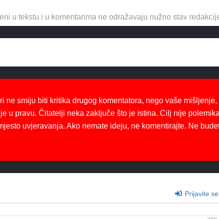
eni u tekstu i u komentarima ne odražavaju nužno stav redakcij
ri ne smiju biti kritika drugog komentatora, nego vaše mišljenje,
je u pravu. Čitatelji neka zaključe što je istina. Cilj nije polemika
mjesto uvjeravanja. Ako nemate ideju, ne komentirajte. Ne bude
Prijavite se