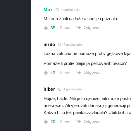
Max
4 godine prije
Mi smo znali da laže a sad je i priznala.
Odgovori
35
0
mrdo
4 godine prije
Lažna vakcina ne pomaže protiv gejtsove kijav
Pomaže li protiv blejanja pelcovanih ovaca?
Odgovori
42
0
hiber
4 godine prije
Hajde, hajde. Niti je to cjepivo, niti moze posto
unesrećeli. Ali vjerovati današnjoj generaciji pol
Kakva bi to tek panika zavladala? Ubili bi ih za
Odgovori
20
0