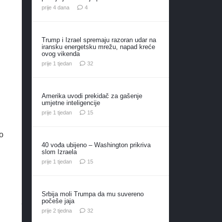
komentara
prije 4 dana
4
Trump i Izrael spremaju razoran udar na
iransku energetsku mrežu, napad kreće
ovog vikenda
komentara
prije 1 tjedan
32
Amerika uvodi prekidač za gašenje
umjetne inteligencije
komentara
prije 1 tjedan
15
o
40 vođa ubijeno – Washington prikriva
slom Izraela
komentara
prije 1 tjedan
15
Srbija moli Trumpa da mu suvereno
počeše jaja
komentara
prije 2 tjedna
32