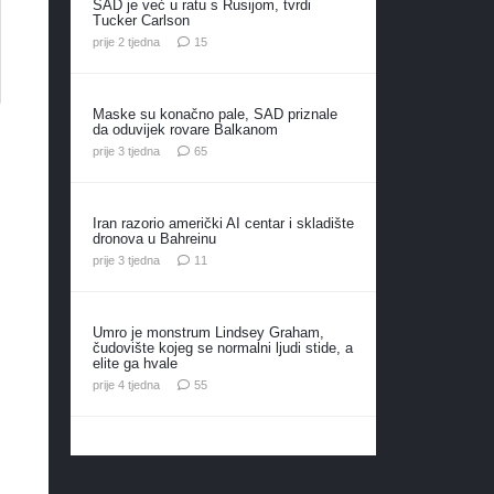
SAD je već u ratu s Rusijom, tvrdi
Tucker Carlson
komentara
prije 2 tjedna
15
Maske su konačno pale, SAD priznale
da oduvijek rovare Balkanom
komentara
prije 3 tjedna
65
Iran razorio američki AI centar i skladište
dronova u Bahreinu
komentara
prije 3 tjedna
11
Umro je monstrum Lindsey Graham,
čudovište kojeg se normalni ljudi stide, a
elite ga hvale
komentara
prije 4 tjedna
55