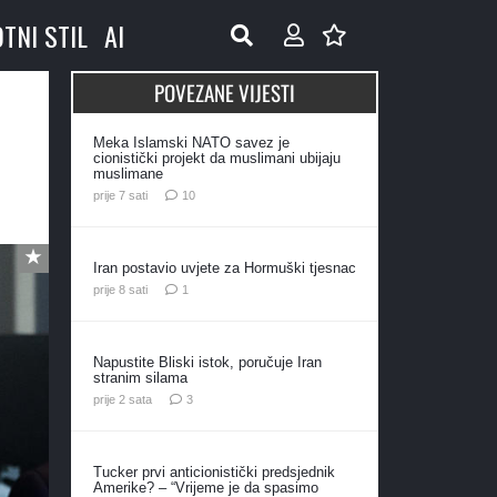
OTNI STIL
AI
POVEZANE VIJESTI
Meka Islamski NATO savez je
cionistički projekt da muslimani ubijaju
muslimane
komentara
prije 7 sati
10
Iran postavio uvjete za Hormuški tjesnac
komentar
prije 8 sati
1
Napustite Bliski istok, poručuje Iran
stranim silama
komentara
prije 2 sata
3
Tucker prvi anticionistički predsjednik
Amerike? – “Vrijeme je da spasimo