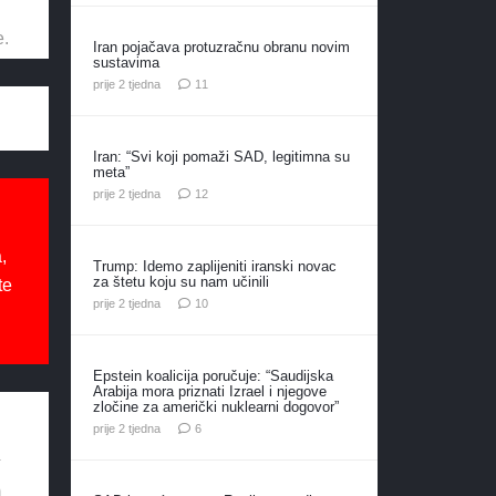
e.
Iran pojačava protuzračnu obranu novim
sustavima
komentara
prije 2 tjedna
11
Iran: “Svi koji pomaži SAD, legitimna su
meta”
komentara
prije 2 tjedna
12
,
Trump: Idemo zaplijeniti iranski novac
za štetu koju su nam učinili
te
komentara
prije 2 tjedna
10
Epstein koalicija poručuje: “Saudijska
Arabija mora priznati Izrael i njegove
zločine za američki nuklearni dogovor”
komentara
prije 2 tjedna
6