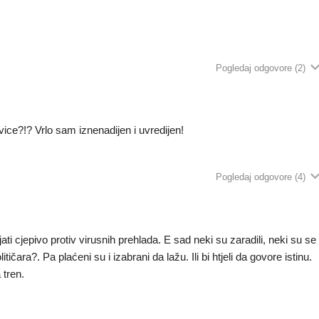
Pogledaj odgovore
(2)
ice?!? Vrlo sam iznenadijen i uvredijen!
Pogledaj odgovore
(4)
jati cjepivo protiv virusnih prehlada. E sad neki su zaradili, neki su se
itičara?. Pa plaćeni su i izabrani da lažu. Ili bi htjeli da govore istinu.
 tren.