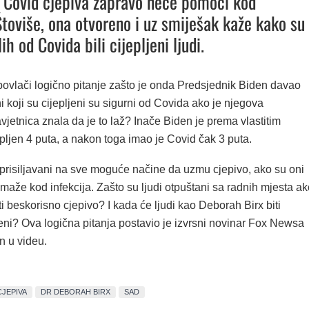
a Covid cjepiva zapravo neće pomoći kod
 Štoviše, ona otvoreno i uz smiješak kaže kako su
 od Covida bili cijepljeni ljudi.
ovlači logično pitanje zašto je onda Predsjednik Biden davao
i koji su cijepljeni su sigurni od Covida ako je njegova
jetnica znala da je to laž? Inače Biden je prema vlastitim
pljen 4 puta, a nakon toga imao je Covid čak 3 puta.
 prisiljavani na sve moguće načine da uzmu cjepivo, ako su oni
maže kod infekcija. Zašto su ljudi otpuštani sa radnih mjesta ak
eti beskorisno cjepivo? I kada će ljudi kao Deborah Birx biti
ni? Ova logična pitanja postavio je izvrsni novinar Fox Newsa
n u videu.
CJEPIVA
DR DEBORAH BIRX
SAD