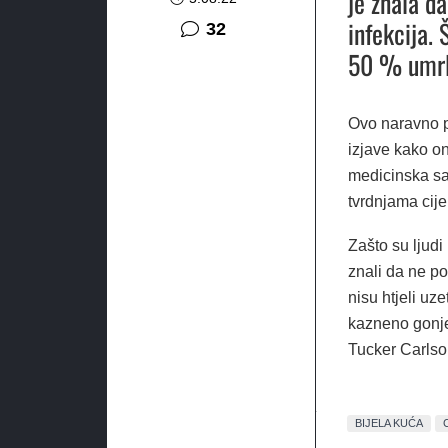
je znala d
infekcija.
komentara
32
50 % umrlih
Ovo naravno p
izjave kako on
medicinska sav
tvrdnjama cije
Zašto su ljudi
znali da ne po
nisu htjeli uz
kazneno gonje
Tucker Carlso
BIJELA KUĆA