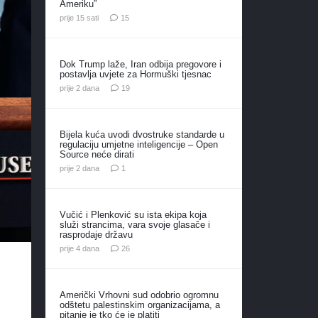
Ameriku”
komentara
prije 15 sati
15
Dok Trump laže, Iran odbija pregovore i
postavlja uvjete za Hormuški tjesnac
komentara
prije 2 dana
19
Bijela kuća uvodi dvostruke standarde u
regulaciju umjetne inteligencije – Open
Source neće dirati
komentar
prije 2 dana
1
Vučić i Plenković su ista ekipa koja
služi strancima, vara svoje glasače i
rasprodaje državu
komentara
prije 4 dana
26
Američki Vrhovni sud odobrio ogromnu
odštetu palestinskim organizacijama, a
pitanje je tko će je platiti