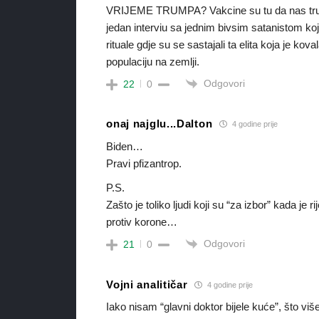
VRIJEME TRUMPA? Vakcine su tu da nas truju i
jedan interviu sa jednim bivsim satanistom koj
rituale gdje su se sastajali ta elita koja je k
populaciju na zemlji.
Odgovori
22
0
onaj najglu...Dalton
4 godine prije
Biden…
Pravi pfizantrop.
P.S.
Zašto je toliko ljudi koji su “za izbor” kada je 
protiv korone…
Odgovori
21
0
Vojni analitičar
4 godine prije
Iako nisam “glavni doktor bijele kuće”, što vi