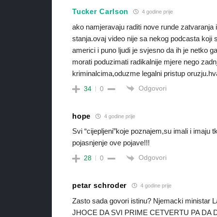
Tucker Carlson
4 godine prije
ako namjeravaju raditi nove runde zatvaranja i 
stanja.ovaj video nije sa nekog podcasta koji 
americi i puno ljudi je svjesno da ih je netko
morati poduzimati radikalnije mjere nego zadnj
kriminalcima,oduzme legalni pristup oruzju.hv
Odgovori
34
0
hope
4 godine prije
Svi “cijepljeni”koje poznajem,su imali i imaju
pojasnjenje ove pojave!!!
Odgovori
28
0
petar schroder
4 godine prije
Zasto sada govori istinu? Njemacki ministar 
JHOCE DA SVI PRIME CETVERTU PA DA 