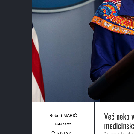
Već neko v
Robert MARIĆ
medicinska
1133 posts
5.08.22