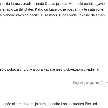
 da farma zaradi miliarde Danas je jedan Americki portal objavio
i je radio za Bill Gates Kako on kaze bio je pozvan na te satanicke
ovala planove kako ce baciti viruse medu ljude i onda vakcine da smanji
riječ o pobačaju, protiv izbora kada je riječ o obveznom cijepljenju
Pogledaj odgovore
(2)
še uopće nisam doktor i ja sam, jednako kao i doktorica Birx. od