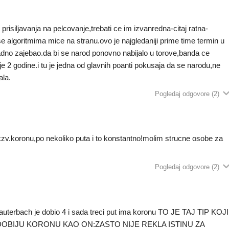
prisiljavanja na pelcovanje,trebati ce im izvanredna-citaj ratna-
se algoritmima mice na stranu.ovo je najgledaniji prime time termin u
 gadno zajebao.da bi se narod ponovno nabijalo u torove,banda ce
e 2 godine.i tu je jedna od glavnih poanti pokusaja da se narodu,ne
ala.
Pogledaj odgovore
(2)
 tkzv.koronu,po nekoliko puta i to konstantno!molim strucne osobe za
Pogledaj odgovore
(2)
Lauterbach je dobio 4 i sada treci put ima koronu TO JE TAJ TIP KOJI
DOBIJU KORONU KAO ON:ZASTO NIJE REKLA ISTINU ZA