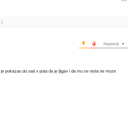
3000
+]
Najstariji
o je pokazao do sad x puta da je ljigav i da mu se nista ne moze