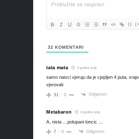
{}
[
32
KOMENTARI
tata mata
4 godine prije
samo naivci vjeruju da je cjepljen 4 puta, sraj
vjerovati
Odgovori
31
0
Metabaron
4 godine prije
A, nista …polupani loncic …
Odgovori
7
0