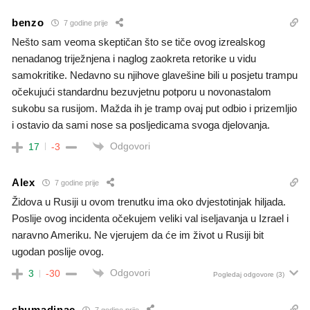
benzo
7 godine prije
Nešto sam veoma skeptičan što se tiče ovog izrealskog
nenadanog triježnjena i naglog zaokreta retorike u vidu
samokritike. Nedavno su njihove glavešine bili u posjetu trampu
očekujući standardnu bezuvjetnu potporu u novonastalom
sukobu sa rusijom. Mažda ih je tramp ovaj put odbio i prizemljio
i ostavio da sami nose sa posljedicama svoga djelovanja.
Odgovori
17
-3
Alex
7 godine prije
Židova u Rusiji u ovom trenutku ima oko dvjestotinjak hiljada.
Poslije ovog incidenta očekujem veliki val iseljavanja u Izrael i
naravno Ameriku. Ne vjerujem da će im život u Rusiji bit
ugodan poslije ovog.
Odgovori
3
-30
Pogledaj odgovore
(3)
shumadinac
7 godine prije