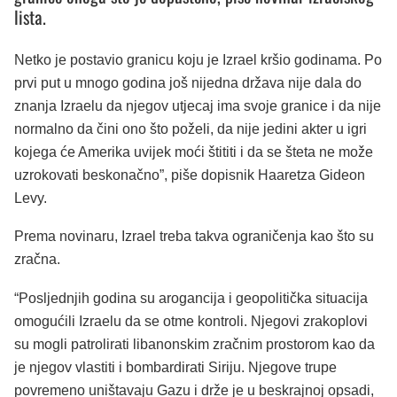
lista.
Netko je postavio granicu koju je Izrael kršio godinama. Po
prvi put u mnogo godina još nijedna država nije dala do
znanja Izraelu da njegov utjecaj ima svoje granice i da nije
normalno da čini ono što poželi, da nije jedini akter u igri
kojega će Amerika uvijek moći štititi i da se šteta ne može
uzrokovati beskonačno”, piše dopisnik Haaretza Gideon
Levy.
Prema novinaru, Izrael treba takva ograničenja kao što su
zračna.
“Posljednjih godina su arogancija i geopolitička situacija
omogućili Izraelu da se otme kontroli. Njegovi zrakoplovi
su mogli patrolirati libanonskim zračnim prostorom kao da
je njegov vlastiti i bombardirati Siriju. Njegove trupe
povremeno uništavaju Gazu i drže je u beskrajnoj opsadi,