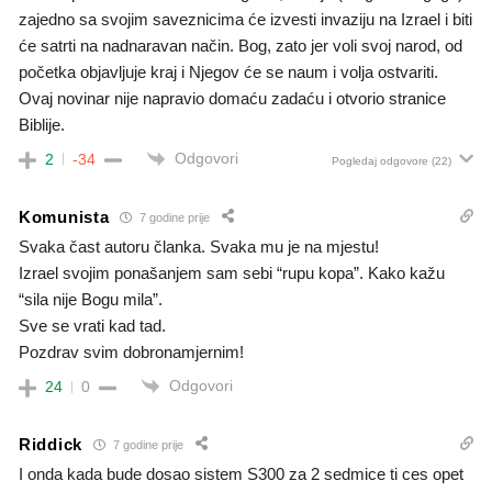
zajedno sa svojim saveznicima će izvesti invaziju na Izrael i biti
će satrti na nadnaravan način. Bog, zato jer voli svoj narod, od
početka objavljuje kraj i Njegov će se naum i volja ostvariti.
Ovaj novinar nije napravio domaću zadaću i otvorio stranice
Biblije.
Odgovori
2
-34
Pogledaj odgovore
(22)
Komunista
7 godine prije
Svaka čast autoru članka. Svaka mu je na mjestu!
Izrael svojim ponašanjem sam sebi “rupu kopa”. Kako kažu
“sila nije Bogu mila”.
Sve se vrati kad tad.
Pozdrav svim dobronamjernim!
Odgovori
24
0
Riddick
7 godine prije
I onda kada bude dosao sistem S300 za 2 sedmice ti ces opet