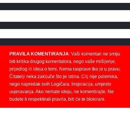
PRAVILA KOMENTIRANJA
: Vaši komentari ne smiju
biti kritika drugog komentatora, nego vaše mišljenje,
prijedlog ili ideja o temi. Nema rasprave tko je u pravu.
Čitatelji neka zaključe što je istina. Cilj nije polemika,
nego napredak svih Logičara. Inspiracija, umjesto
uvjeravanja. Ako nemate ideju, ne komentirajte. Ne
budete li respektirali pravila, biti će te blokirani.