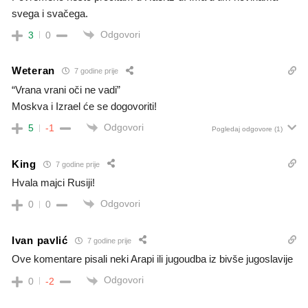
svega i svačega.
Odgovori
3
0
Weteran
7 godine prije
“Vrana vrani oči ne vadi”
Moskva i Izrael će se dogovoriti!
Odgovori
5
-1
Pogledaj odgovore
(1)
King
7 godine prije
Hvala majci Rusiji!
Odgovori
0
0
Ivan pavlić
7 godine prije
Ove komentare pisali neki Arapi ili jugoudba iz bivše jugoslavije
Odgovori
0
-2