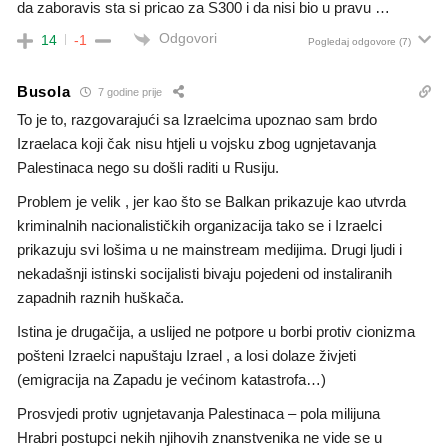
da zaboravis sta si pricao za S300 i da nisi bio u pravu …
Odgovori
14
-1
Pogledaj odgovore
(7)
Busola
7 godine prije
To je to, razgovarajući sa Izraelcima upoznao sam brdo
Izraelaca koji čak nisu htjeli u vojsku zbog ugnjetavanja
Palestinaca nego su došli raditi u Rusiju.
Problem je velik , jer kao što se Balkan prikazuje kao utvrda
kriminalnih nacionalističkih organizacija tako se i Izraelci
prikazuju svi lošima u ne mainstream medijima. Drugi ljudi i
nekadašnji istinski socijalisti bivaju pojedeni od instaliranih
zapadnih raznih huškača.
Istina je drugačija, a uslijed ne potpore u borbi protiv cionizma
pošteni Izraelci napuštaju Izrael , a losi dolaze živjeti
(emigracija na Zapadu je većinom katastrofa…)
Prosvjedi protiv ugnjetavanja Palestinaca – pola milijuna
Hrabri postupci nekih njihovih znanstvenika ne vide se u