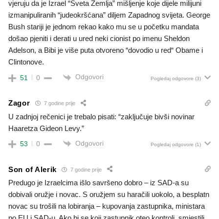
vjeruju da je Izrael “Sveta Zemlja” mišljenje koje dijele milijuni
izmanipuliranih “judeokršćana” diljem Zapadnog svijeta. George
Bush stariji je jednom rekao kako mu se u početku mandata
došao pjeniti i derati u ured neki cionist po imenu Sheldon
Adelson, a Bibi je više puta otvoreno “dovodio u red“ Obame i
Clintonove.
Odgovori
51
0
Pogledaj odgovore
(3)
Zagor
7 godine prije
U zadnjoj rečenici je trebalo pisati: “zaključuje bivši novinar
Haaretza Gideon Levy.”
Odgovori
53
0
Pogledaj odgovore
(1)
Son of Alerik
7 godine prije
Predugo je Izraelcima išlo savršeno dobro – iz SAD-a su
dobivali oružje i novac. S oružjem su haračili uokolo, a besplatn
novac su trošili na lobiranja – kupovanja zastupnika, ministara
po EU i SAD-u. Ako bi se koji zastupnik oteo kontroli, smjestili