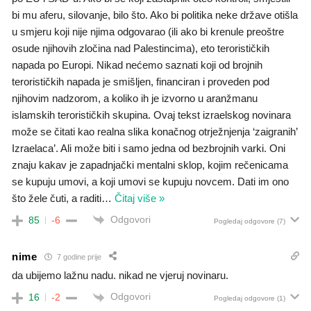
bi mu aferu, silovanje, bilo što. Ako bi politika neke države otišla
u smjeru koji nije njima odgovarao (ili ako bi krenule preoštre
osude njihovih zločina nad Palestincima), eto terorističkih
napada po Europi. Nikad nećemo saznati koji od brojnih
terorističkih napada je smišljen, financiran i proveden pod
njihovim nadzorom, a koliko ih je izvorno u aranžmanu
islamskih terorističkih skupina. Ovaj tekst izraelskog novinara
može se čitati kao realna slika konačnog otrježnjenja ‘zaigranih’
Izraelaca’. Ali može biti i samo jedna od bezbrojnih varki. Oni
znaju kakav je zapadnjački mentalni sklop, kojim rečenicama
se kupuju umovi, a koji umovi se kupuju novcem. Dati im ono
što žele čuti, a raditi
…
Čitaj više »
Odgovori
85
-6
Pogledaj odgovore
(7)
nime
7 godine prije
da ubijemo lažnu nadu. nikad ne vjeruj novinaru.
Odgovori
16
-2
Pogledaj odgovore
(1)