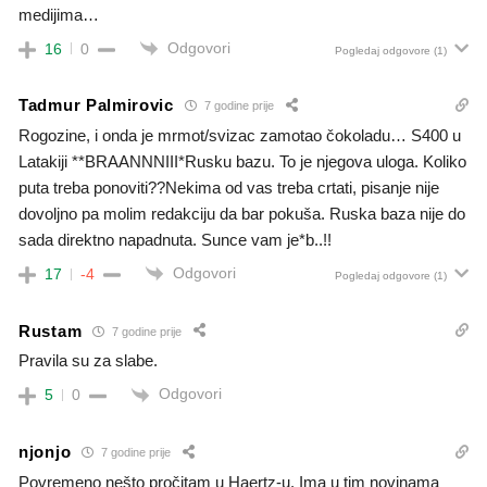
medijima…
Odgovori
16
0
Pogledaj odgovore
(1)
Tadmur Palmirovic
7 godine prije
Rogozine, i onda je mrmot/svizac zamotao čokoladu… S400 u
Latakiji **BRAANNNIII*Rusku bazu. To je njegova uloga. Koliko
puta treba ponoviti??Nekima od vas treba crtati, pisanje nije
dovoljno pa molim redakciju da bar pokuša. Ruska baza nije do
sada direktno napadnuta. Sunce vam je*b..!!
Odgovori
17
-4
Pogledaj odgovore
(1)
Rustam
7 godine prije
Pravila su za slabe.
Odgovori
5
0
njonjo
7 godine prije
Povremeno nešto pročitam u Haertz-u. Ima u tim novinama