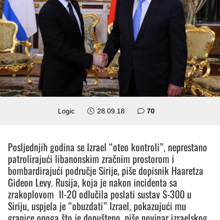
komentara
Logic
28.09.18
70
Posljednjih godina se Izrael “oteo kontroli”, neprestano
patrolirajući libanonskim zračnim prostorom i
bombardirajući područje Sirije, piše dopisnik Haaretza
Gideon Levy. Rusija, koja je nakon incidenta sa
zrakoplovom Il-20 odlučila poslati sustav S-300 u
Siriju, uspjela je “obuzdati” Izrael, pokazujući mu
granice onoga što je dopušteno, piše novinar izraelskog