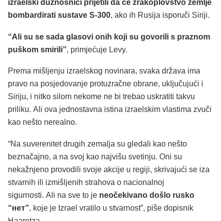
izraelski dužnosnici prijetili da će zrakoplovstvo zemlje
bombardirati sustave S-300
, ako ih Rusija isporuči Siriji.
“Ali su se sada glasovi onih koji su govorili s praznom
puškom smirili”
, primjećuje Levy.
Prema mišljenju izraelskog novinara, svaka država ima
pravo na posjedovanje protuzračne obrane, uključujući i
Siriju, i nitko silom nekome ne bi trebao uskratiti takvu
priliku. Ali ova jednostavna istina izraelskim vlastima zvuči
kao nešto nerealno.
“Na suverenitet drugih zemalja su gledali kao nešto
beznačajno, a na svoj kao najvišu svetinju. Oni su
nekažnjeno provodili svoje akcije u regiji, skrivajući se iza
stvarnih ili izmišljenih strahova o nacionalnoj
sigurnosti. Ali na sve to je
neočekivano došlo rusko
“нет”
, koje je Izrael vratilo u stvarnost”, piše dopisnik
Haaretza.