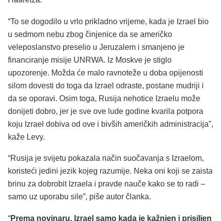
“To se dogodilo u vrlo prikladno vrijeme, kada je Izrael bio
u sedmom nebu zbog činjenice da se američko
veleposlanstvo preselio u Jeruzalem i smanjeno je
financiranje misije UNRWA. Iz Moskve je stiglo
upozorenje. Možda će malo ravnoteže u doba opijenosti
silom dovesti do toga da Izrael odraste, postane mudriji i
da se oporavi. Osim toga, Rusija nehotice Izraelu može
donijeti dobro, jer je sve ove lude godine kvarila potpora
koju Izrael dobiva od ove i bivših američkih administracija”,
kaže Levy.
“Rusija je svijetu pokazala način suočavanja s Izraelom,
koristeći jedini jezik kojeg razumije. Neka oni koji se zaista
brinu za dobrobit Izraela i pravde nauče kako se to radi –
samo uz uporabu sile”, piše autor članka.
“
Prema novinaru, Izrael samo kada je kažnjen i prisiljen