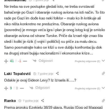
Ne treba na sve postupke gledati isto, ne treba svrstavati
bahaćenje po Gazi i obaranje ruskog aviona na isti način. To što
rade po Gazi im dođe kao neki folklor – malo ko ih kritikuje ali
niko ništa konkretno ne preduzima. Obaranje ruskog aviona
(posredno) je mnogo veća igra i plan je onog istog koji je smislio
obaranje aviona od strane Turske. Priče da Izrael nije znao šta
sledi i koliki je rizik (i vojni i politički) su priče za malu decu.
Samo posmatrajte kako se klizi u sve dublju konfrontaciju dok
na drugoj strani bujaju nacionalizmi i ekonomske krize…
Odgovori
41
-1
Pogledaj odgovore
(2)
Laki Topalović
7 godine prije
Odakle je ovaj Gideon Levy? Iz Izraela ili…..?
Odgovori
9
0
Pogledaj odgovore
(2)
Ranko
7 godine prije
Prema proroku Ezekielu 38/39 glava, Rusija (Gog od Magoga)