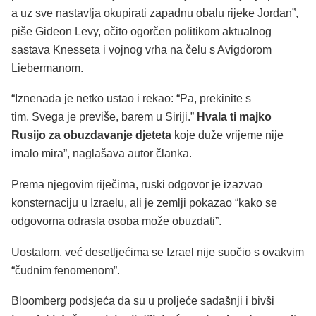
a uz sve nastavlja okupirati zapadnu obalu rijeke Jordan”,
piše Gideon Levy, očito ogorčen politikom aktualnog
sastava Knesseta i vojnog vrha na čelu s Avigdorom
Liebermanom.
“Iznenada je netko ustao i rekao: “Pa, prekinite s
tim. Svega je previše, barem u Siriji.”
Hvala ti majko
Rusijo za obuzdavanje djeteta
koje duže vrijeme nije
imalo mira”, naglašava autor članka.
Prema njegovim riječima, ruski odgovor je izazvao
konsternaciju u Izraelu, ali je zemlji pokazao “kako se
odgovorna odrasla osoba može obuzdati”.
Uostalom, već desetljećima se Izrael nije suočio s ovakvim
“čudnim fenomenom”.
Bloomberg podsjeća da su u proljeće sadašnji i bivši