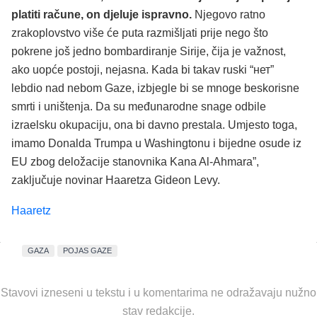
platiti račune, on djeluje ispravno.
Njegovo ratno
zrakoplovstvo više će puta razmišljati prije nego što
pokrene još jedno bombardiranje Sirije, čija je važnost,
ako uopće postoji, nejasna. Kada bi takav ruski “нет”
lebdio nad nebom Gaze, izbjegle bi se mnoge beskorisne
smrti i uništenja. Da su međunarodne snage odbile
izraelsku okupaciju, ona bi davno prestala. Umjesto toga,
imamo Donalda Trumpa u Washingtonu i bijedne osude iz
EU zbog deložacije stanovnika Kana Al-Ahmara”,
zaključuje novinar Haaretza Gideon Levy.
Haaretz
GAZA
POJAS GAZE
Stavovi izneseni u tekstu i u komentarima ne odražavaju nužno
stav redakcije.