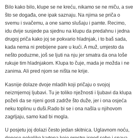
Bilo kako bilo, klupe se ne kreću, nikamo se ne miču, a sve
što se događa, one ipak saznaju. Na njima se priča o
svemu i svačemu, a one samo slušaju i pamte. Recimo,
idu dvije susjede pa sjednu na klupu da predahnu i jedna
drugoj priča kako joj se pokvario hladnjak, i to baš sada,
kada nema ni prebijene pare u kući. A muž, umjesto da
nešto poduzme, još se ljuti na nju jer smatra da ona loše
rukuje tim hladnjakom. Klupa to čuje, mada je možda i ne
zanima. Ali pred njom se ništa ne krije.
Kasnije dolaze dvoje mladih koji pričaju o svojoj
neizmjernoj ljubavi. Tu je toliko nježnosti i ljubavi da klupa
poželi da se njeni gosti zadrže što duže, jer i ona osjeća
neku toplinu u duši.Rado bi se i ona našla u njihovom
zagrljaju, samo kad bi mogla.
U posjetu joj dolazi često jedan skitnica. Uglavnom noću,
donese nekoliko kartona koje prostre ispod sebe i spava