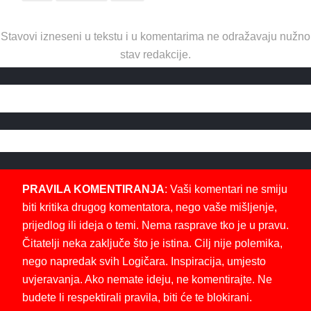
Stavovi izneseni u tekstu i u komentarima ne odražavaju nužno
stav redakcije.
PRAVILA KOMENTIRANJA
: Vaši komentari ne smiju
biti kritika drugog komentatora, nego vaše mišljenje,
prijedlog ili ideja o temi. Nema rasprave tko je u pravu.
Čitatelji neka zaključe što je istina. Cilj nije polemika,
nego napredak svih Logičara. Inspiracija, umjesto
uvjeravanja. Ako nemate ideju, ne komentirajte. Ne
budete li respektirali pravila, biti će te blokirani.