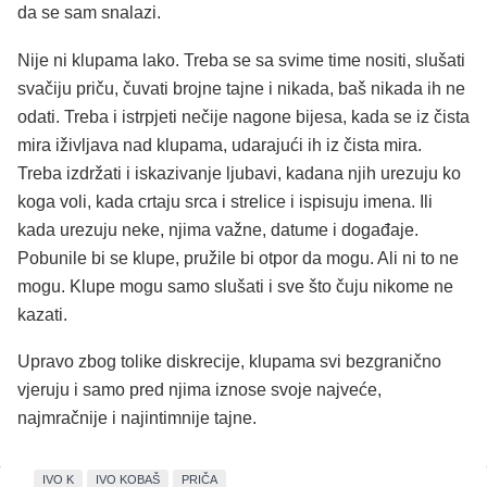
da se sam snalazi.
Nije ni klupama lako. Treba se sa svime time nositi, slušati
svačiju priču, čuvati brojne tajne i nikada, baš nikada ih ne
odati. Treba i istrpjeti nečije nagone bijesa, kada se iz čista
mira iživljava nad klupama, udarajući ih iz čista mira.
Treba izdržati i iskazivanje ljubavi, kadana njih urezuju ko
koga voli, kada crtaju srca i strelice i ispisuju imena. Ili
kada urezuju neke, njima važne, datume i događaje.
Pobunile bi se klupe, pružile bi otpor da mogu. Ali ni to ne
mogu. Klupe mogu samo slušati i sve što čuju nikome ne
kazati.
Upravo zbog tolike diskrecije, klupama svi bezgranično
vjeruju i samo pred njima iznose svoje najveće,
najmračnije i najintimnije tajne.
IVO K
IVO KOBAŠ
PRIČA