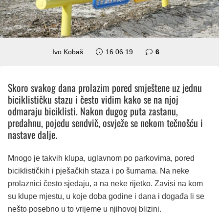
komentara
Ivo Kobaš
16.06.19
6
Skoro svakog dana prolazim pored smještene uz jednu
biciklističku stazu i često vidim kako se na njoj
odmaraju biciklisti. Nakon dugog puta zastanu,
predahnu, pojedu sendvič, osvježe se nekom tečnošću i
nastave dalje.
Mnogo je takvih klupa, uglavnom po parkovima, pored
biciklističkih i pješačkih staza i po šumama. Na neke
prolaznici često sjedaju, a na neke rijetko. Zavisi na kom
su klupe mjestu, u koje doba godine i dana i događa li se
nešto posebno u to vrijeme u njihovoj blizini.