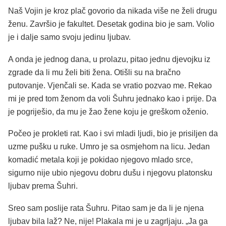
Naš Vojin je kroz plač govorio da nikada više ne želi drugu
ženu. Završio je fakultet. Desetak godina bio je sam. Volio
je i dalje samo svoju jedinu ljubav.
A onda je jednog dana, u prolazu, pitao jednu djevojku iz
zgrade da li mu želi biti žena. Otišli su na bračno
putovanje. Vjenčali se. Kada se vratio pozvao me. Rekao
mi je pred tom ženom da voli Šuhru jednako kao i prije. Da
je pogriješio, da mu je žao žene koju je greškom oženio.
Počeo je prokleti rat. Kao i svi mladi ljudi, bio je prisiljen da
uzme pušku u ruke. Umro je sa osmjehom na licu. Jedan
komadić metala koji je pokidao njegovo mlado srce,
sigurno nije ubio njegovu dobru dušu i njegovu platonsku
ljubav prema Šuhri.
Sreo sam poslije rata Šuhru. Pitao sam je da li je njena
ljubav bila laž? Ne, nije! Plakala mi je u zagrljaju. „Ja ga