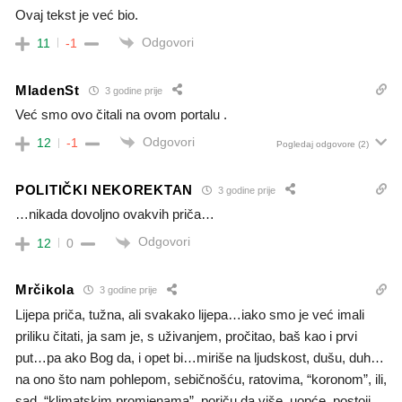
Ovaj tekst je već bio.
Odgovori
11
-1
MladenSt
3 godine prije
Već smo ovo čitali na ovom portalu .
Odgovori
12
-1
Pogledaj odgovore
(2)
POLITIČKI NEKOREKTAN
3 godine prije
…nikada dovoljno ovakvih priča…
Odgovori
12
0
Mrčikola
3 godine prije
Lijepa priča, tužna, ali svakako lijepa…iako smo je već imali
priliku čitati, ja sam je, s uživanjem, pročitao, baš kao i prvi
put…pa ako Bog da, i opet bi…miriše na ljudskost, dušu, duh…
na ono što nam pohlepom, sebičnošću, ratovima, “koronom”, ili,
sad, “klimatskim promjenama”, poriču da više, uopće, postoji.