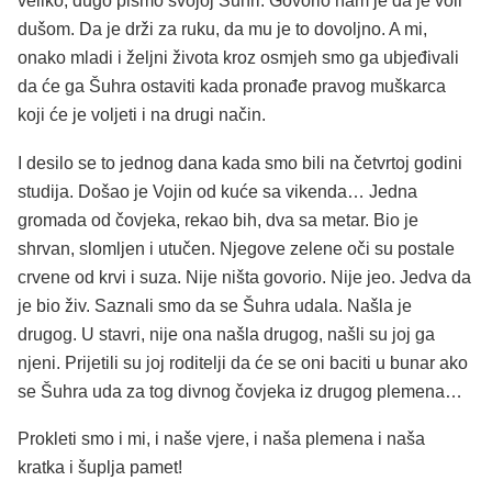
veliko, dugo pismo svojoj Šuhri. Govorio nam je da je voli
dušom. Da je drži za ruku, da mu je to dovoljno. A mi,
onako mladi i željni života kroz osmjeh smo ga ubjeđivali
da će ga Šuhra ostaviti kada pronađe pravog muškarca
koji će je voljeti i na drugi način.
I desilo se to jednog dana kada smo bili na četvrtoj godini
studija. Došao je Vojin od kuće sa vikenda… Jedna
gromada od čovjeka, rekao bih, dva sa metar. Bio je
shrvan, slomljen i utučen. Njegove zelene oči su postale
crvene od krvi i suza. Nije ništa govorio. Nije jeo. Jedva da
je bio živ. Saznali smo da se Šuhra udala. Našla je
drugog. U stavri, nije ona našla drugog, našli su joj ga
njeni. Prijetili su joj roditelji da će se oni baciti u bunar ako
se Šuhra uda za tog divnog čovjeka iz drugog plemena…
Prokleti smo i mi, i naše vjere, i naša plemena i naša
kratka i šuplja pamet!