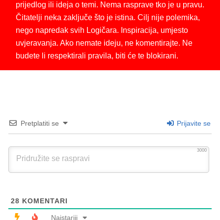
prijedlog ili ideja o temi. Nema rasprave tko je u pravu.
Čitatelji neka zaključe što je istina. Cilj nije polemika,
nego napredak svih Logičara. Inspiracija, umjesto
uvjeravanja. Ako nemate ideju, ne komentirajte. Ne
budete li respektirali pravila, biti će te blokirani.
Pretplatiti se
Prijavite se
3000
28
KOMENTARI
Najstariji