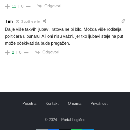
Odgovori
11
0
Tim
3 godine prije
Da je više takvih ljubavi, ratova ne bi bilo. Možda više roditelja i
političara u bunaru. Ali oni nisu važni, jer tko ljubavi staje na put
može očekivati da bude pregažen.
Odgovori
2
0
Početna
Kontakt
O nama
Privatnost
© 2024 – Portal Logično