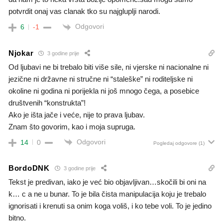
potvrdit onaj vas clanak tko su najgluplji narodi.
Odgovori
6
-1
Njokar
3 godine prije
Od ljubavi ne bi trebalo biti više sile, ni vjerske ni nacionalne ni
jezične ni državne ni stručne ni “staleške” ni roditeljske ni
okoline ni godina ni porijekla ni još mnogo čega, a posebice
društvenih “konstrukta”!
Ako je išta jače i veće, nije to prava ljubav.
Znam što govorim, kao i moja supruga.
Odgovori
14
0
Pogledaj odgovore
(1)
BordoDNK
3 godine prije
Tekst je predivan, iako je već bio objavljivan…skočili bi oni na
k… c a ne u bunar. To je bila čista manipulacija koju je trebalo
ignorisati i krenuti sa onim koga voliš, i ko tebe voli. To je jedino
bitno.