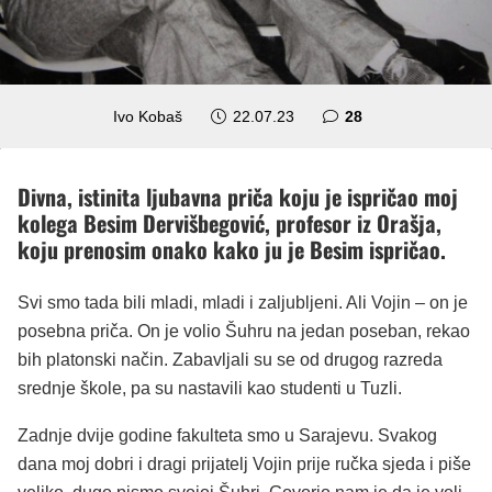
komentara
Ivo Kobaš
22.07.23
28
Divna, istinita ljubavna priča koju je ispričao moj
kolega Besim Dervišbegović, profesor iz Orašja,
koju prenosim onako kako ju je Besim ispričao.
Svi smo tada bili mladi, mladi i zaljubljeni. Ali Vojin – on je
posebna priča. On je volio Šuhru na jedan poseban, rekao
bih platonski način. Zabavljali su se od drugog razreda
srednje škole, pa su nastavili kao studenti u Tuzli.
Zadnje dvije godine fakulteta smo u Sarajevu. Svakog
dana moj dobri i dragi prijatelj Vojin prije ručka sjeda i piše