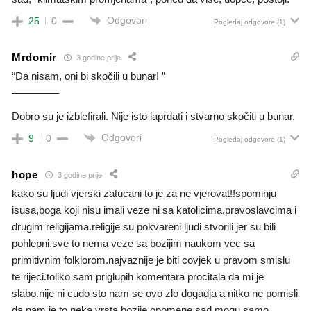
Odgovori
25
0
Pogledaj odgovore
(1)
Mrdomir
3 godine prije
“Da nisam, oni bi skočili u bunar! ”
————–
Dobro su je izblefirali. Nije isto laprdati i stvarno skočiti u bunar.
Odgovori
9
0
Pogledaj odgovore
(1)
hope
3 godine prije
kako su ljudi vjerski zatucani to je za ne vjerovat!!spominju
isusa,boga koji nisu imali veze ni sa katolicima,pravoslavcima i
drugim religijama.religije su pokvareni ljudi stvorili jer su bili
pohlepni.sve to nema veze sa bozijim naukom vec sa
primitivnim folklorom.najvaznije je biti covjek u pravom smislu
te rijeci.toliko sam priglupih komentara procitala da mi je
slabo.nije ni cudo sto nam se ovo zlo dogadja a nitko ne pomisli
da nam je to neka vrsta bozije opomene.sad mogu samo