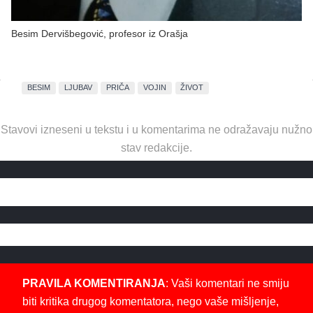
Besim Dervišbegović, profesor iz Orašja
BESIM
LJUBAV
PRIČA
VOJIN
ŽIVOT
Stavovi izneseni u tekstu i u komentarima ne odražavaju nužno
stav redakcije.
PRAVILA KOMENTIRANJA
: Vaši komentari ne smiju
biti kritika drugog komentatora, nego vaše mišljenje,