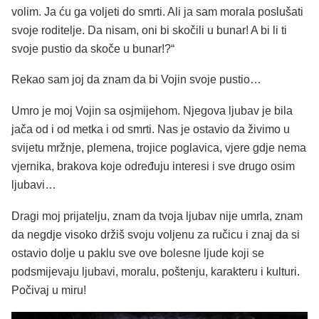
volim. Ja ću ga voljeti do smrti. Ali ja sam morala poslušati
svoje roditelje. Da nisam, oni bi skočili u bunar! A bi li ti
svoje pustio da skoče u bunar!?“
Rekao sam joj da znam da bi Vojin svoje pustio…
Umro je moj Vojin sa osjmijehom. Njegova ljubav je bila
jača od i od metka i od smrti. Nas je ostavio da živimo u
svijetu mržnje, plemena, trojice poglavica, vjere gdje nema
vjernika, brakova koje određuju interesi i sve drugo osim
ljubavi…
Dragi moj prijatelju, znam da tvoja ljubav nije umrla, znam
da negdje visoko držiš svoju voljenu za ručicu i znaj da si
ostavio dolje u paklu sve ove bolesne ljude koji se
podsmijevaju ljubavi, moralu, poštenju, karakteru i kulturi.
Počivaj u miru!