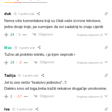
duk
3 godine prije
Nema više komentatora koji su čitali vaše izvrsne tekstove,
jedno dvoje troje, pa sumnjam da ovi sadašnji to znaju cijeniti
Odgovori
24
0
Pogledaj odgovore
(2)
Max
3 godine prije
Tužno ali prokleto istinito, i ja trpm neprvde i
Odgovori
19
-2
Pogledaj odgovore
(1)
Tadija
3 godine prije
Jel to ono nešto “bratstvo jedinstvo”..?.
Daleko smo od toga,treba tražiti nekakve drugačije umotvorine.
Odgovori
1
-17
Pogledaj odgovore
(1)
Iva
3 godine prije