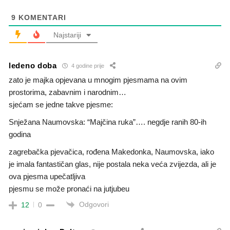
9
KOMENTARI
Najstariji
ledeno doba
4 godine prije
zato je majka opjevana u mnogim pjesmama na ovim
prostorima, zabavnim i narodnim…
sjećam se jedne takve pjesme:
Snježana Naumovska: “Majčina ruka”…. negdje ranih 80-ih
godina
zagrebačka pjevačica, rođena Makedonka, Naumovska, iako
je imala fantastičan glas, nije postala neka veća zvijezda, ali je
ova pjesma upečatljiva
pjesmu se može pronaći na jutjubeu
Odgovori
12
0