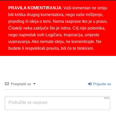
PRAVILA KOMENTIRANJA
: Vaši komentari ne smiju
biti kritika drugog komentatora, nego vaše mišljenje,
prijedlog ili ideja o temi. Nema rasprave tko je u pravu.
Čitatelji neka zaključe što je istina. Cilj nije polemika,
nego napredak svih Logičara. Inspiracija, umjesto
uvjeravanja. Ako nemate ideju, ne komentirajte. Ne
budete li respektirali pravila, biti će te blokirani.
Pretplatiti se
Prijavite se
3000