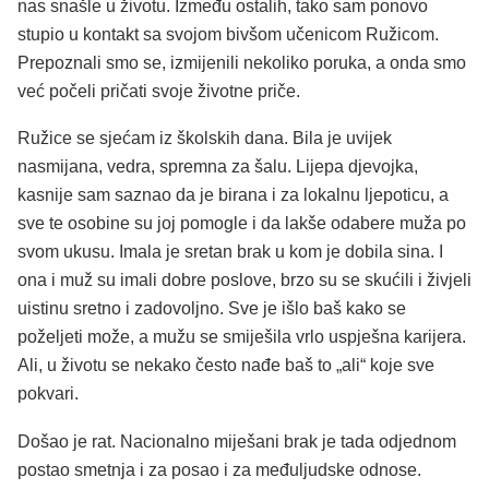
nas snašle u životu. Između ostalih, tako sam ponovo
stupio u kontakt sa svojom bivšom učenicom Ružicom.
Prepoznali smo se, izmijenili nekoliko poruka, a onda smo
već počeli pričati svoje životne priče.
Ružice se sjećam iz školskih dana. Bila je uvijek
nasmijana, vedra, spremna za šalu. Lijepa djevojka,
kasnije sam saznao da je birana i za lokalnu ljepoticu, a
sve te osobine su joj pomogle i da lakše odabere muža po
svom ukusu. Imala je sretan brak u kom je dobila sina. I
ona i muž su imali dobre poslove, brzo su se skućili i živjeli
uistinu sretno i zadovoljno. Sve je išlo baš kako se
poželjeti može, a mužu se smiješila vrlo uspješna karijera.
Ali, u životu se nekako često nađe baš to „ali“ koje sve
pokvari.
Došao je rat. Nacionalno miješani brak je tada odjednom
postao smetnja i za posao i za međuljudske odnose.