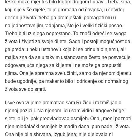
teško može mjeriti s bilo kojom drugom ljubavi. Treba sina,
koji nije više dijete, to je gromada od čovjeka, u četvrtoj
deceniji života, treba ga premještati, pomagati mu u
najjednostavnijim radnjama, što je i veliki fizički posao.
Treba biti uz njega neprestano. To znači odreći se svoga
života i živjeti za svoje dijete. Sada i postoji mogućnost da
ga preda u neku ustanovu koja bi se brinula o njemu, ali
majka zna da se u takvim ustanovama često ne posvećuje
odgovarajuća njega za klijente i ne može ga prepustiti
njima. Ona je spremna sve učiniti, samo da njenom djetetu
bude ugodnije, pa makar to bilo i odricanje od normalnog
života sve do smrti.
I sve ovo vrijeme promatrao sam Ružicu i razmišljao o
njenoj poziciji. Na njenom licu sam vidio i tragove brige i
sjete, ali je ipak preovladavao osmijeh. Onaj, meni poznati
njen mladalački osmijeh iz madih dana, pun nade i života.
Ona nije bila shrvana, izgubljena; nije djelovala ni