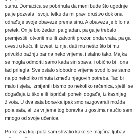
stanu. Domaćica se pobrinula da meni bude što ugodnje
pa je pozvala i svoju tetku da mi pravi društvo dok ona
odrađuje svoje obaveze prema sinu. A obaveza je bilo na
pretek. On je bio žedan, pa gladan, pa ga je trebalo
premjestiti; otvoriti mu ili zatvoriti prozor, onda vrata, pa ga
uvesti u kuću ili izvesti iz nje, dati mu nešto što bi mu
privuklo pažnju bar na neko vrijeme, i stalno tako. Majka
se mogla odmoriti samo kada sin spava, i obično bi i ona
tad prilegla. Sve ostalo slobodno vrijeme svodilo se samo
na po nekoliko minuta između njegovih potreba. Tad bi
malo i sjela, izmijenili bismo po nekoliko rečenica, sjetili se
događaja iz škole ili ispričali poneki događaj iz kasnijeg
života. U dva sata boravka ipak smo razgovarali možda
pola sata, ali za vrijeme tog boravka u gostima naučio sam
mnogo od svoje učenice.
Po ko zna koji puta sam shvatio kako se majčina ljubav