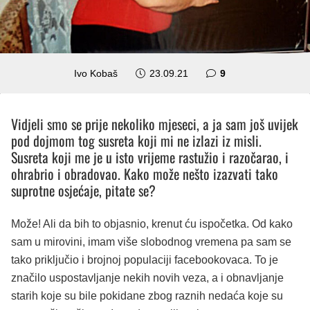
komentara
Ivo Kobaš
23.09.21
9
Vidjeli smo se prije nekoliko mjeseci, a ja sam još uvijek
pod dojmom tog susreta koji mi ne izlazi iz misli.
Susreta koji me je u isto vrijeme rastužio i razočarao, i
ohrabrio i obradovao. Kako može nešto izazvati tako
suprotne osjećaje, pitate se?
Može! Ali da bih to objasnio, krenut ću ispočetka. Od kako
sam u mirovini, imam više slobodnog vremena pa sam se
tako priključio i brojnoj populaciji facebookovaca. To je
značilo uspostavljanje nekih novih veza, a i obnavljanje
starih koje su bile pokidane zbog raznih nedaća koje su