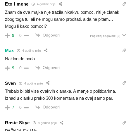
Eto i mene
4 godine prije
Znam da ova majka nije trazila nikakvu pomoc, niti je clanak
zbog toga tu, ali ne mogu samo procitati, a da ne pitam…
Mogu li kako pomoci?
Odgovori
9
0
Pogledaj odgovore
(2)
Max
4 godine prije
Naklon do poda
Odgovori
9
0
Sven
4 godine prije
Trebalo bi biti vise ovakvih clanaka. A manje o politicarima.
Iznad u clanku preko 300 komentara a na ovaj samo par.
Odgovori
7
0
Rosie Skye
4 godine prije
PAŽNJA SVIMA: