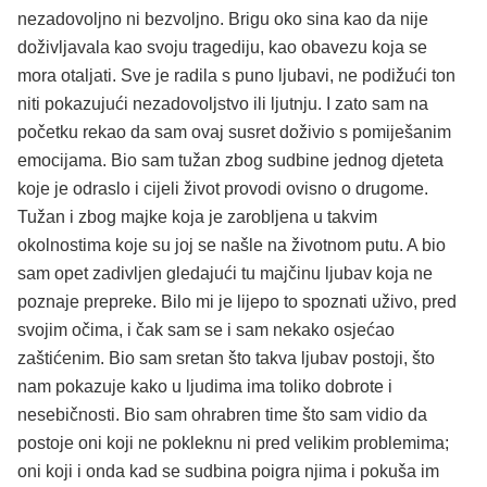
nezadovoljno ni bezvoljno. Brigu oko sina kao da nije
doživljavala kao svoju tragediju, kao obavezu koja se
mora otaljati. Sve je radila s puno ljubavi, ne podižući ton
niti pokazujući nezadovoljstvo ili ljutnju. I zato sam na
početku rekao da sam ovaj susret doživio s pomiješanim
emocijama. Bio sam tužan zbog sudbine jednog djeteta
koje je odraslo i cijeli život provodi ovisno o drugome.
Tužan i zbog majke koja je zarobljena u takvim
okolnostima koje su joj se našle na životnom putu. A bio
sam opet zadivljen gledajući tu majčinu ljubav koja ne
poznaje prepreke. Bilo mi je lijepo to spoznati uživo, pred
svojim očima, i čak sam se i sam nekako osjećao
zaštićenim. Bio sam sretan što takva ljubav postoji, što
nam pokazuje kako u ljudima ima toliko dobrote i
nesebičnosti. Bio sam ohrabren time što sam vidio da
postoje oni koji ne pokleknu ni pred velikim problemima;
oni koji i onda kad se sudbina poigra njima i pokuša im