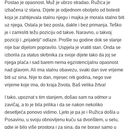
Postao je opasnost. Muž je ubrzo stradao. Ružica je
izbačena iz stana. Dijete je odjednom oboljelo od bolesti
koja je zahtijevala stalnu njegu i majka je morala stalno biti
uz njega. Ostala je bez posla, dakle i bez primanja. Teško
je i zamisliti težu poziciju od takve. Naravno, u takvoj
poziciji i „prijatelji“ odlaze. Prošle su godine dok se stanje
nije bar dijelom popravilo. Uspjela je vratiti stan. Onda se
izborila za status skrbnika za svoje dijete tako da joj se
njega plaća i sad barem nema egzistencijalnu opasnost
nad glavom. Ali ima stalnu obavezu, svaki dan sve vrijeme
biti uz sina. Nije to dan, mjesec niti godina, nego sve
vrijeme koje ima, do kraja života. Baš velika žrtva!
I tako, upoznat s tim stanjem, došao sam na odmor u
zavičaj, a to je bila prilika i da se nakon nekoliko
desetljeća ponovo vidimo. Ljeto je pa je i Ružica došla u
Posavinu, u svoju obnovljenu kuću sa dvorištem, u selu,
gdje je bilo više prostora i za sina, da ne boravi samo u