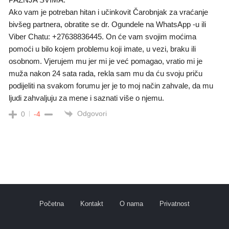
Ako vam je potreban hitan i učinkovit Čarobnjak za vraćanje
bivšeg partnera, obratite se dr. Ogundele na WhatsApp -u ili
Viber Chatu: +27638836445. On će vam svojim moćima
pomoći u bilo kojem problemu koji imate, u vezi, braku ili
osobnom. Vjerujem mu jer mi je već pomagao, vratio mi je
muža nakon 24 sata rada, rekla sam mu da ću svoju priču
podijeliti na svakom forumu jer je to moj način zahvale, da mu
ljudi zahvaljuju za mene i saznati više o njemu.
Odgovori
0
-4
Početna
Kontakt
O nama
Privatnost