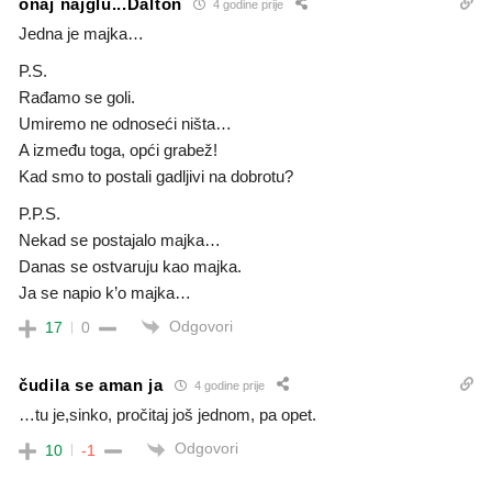
onaj najglu...Dalton
4 godine prije
Jedna je majka…
P.S.
Rađamo se goli.
Umiremo ne odnoseći ništa…
A između toga, opći grabež!
Kad smo to postali gadljivi na dobrotu?
P.P.S.
Nekad se postajalo majka…
Danas se ostvaruju kao majka.
Ja se napio k’o majka…
Odgovori
17
0
čudila se aman ja
4 godine prije
…tu je,sinko, pročitaj još jednom, pa opet.
Odgovori
10
-1