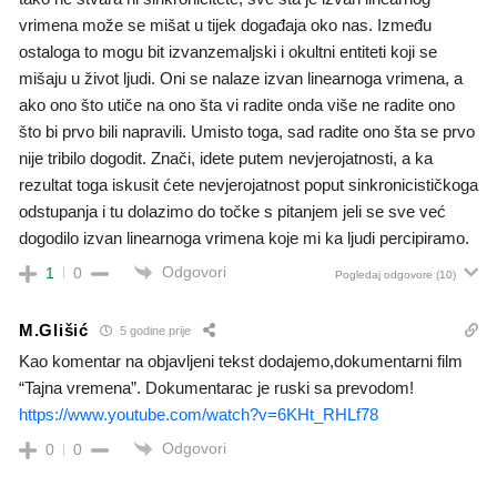
vrimena može se mišat u tijek događaja oko nas. Između
ostaloga to mogu bit izvanzemaljski i okultni entiteti koji se
mišaju u život ljudi. Oni se nalaze izvan linearnoga vrimena, a
ako ono što utiče na ono šta vi radite onda više ne radite ono
što bi prvo bili napravili. Umisto toga, sad radite ono šta se prvo
nije tribilo dogodit. Znači, idete putem nevjerojatnosti, a ka
rezultat toga iskusit ćete nevjerojatnost poput sinkronicističkoga
odstupanja i tu dolazimo do točke s pitanjem jeli se sve već
dogodilo izvan linearnoga vrimena koje mi ka ljudi percipiramo.
Odgovori
1
0
Pogledaj odgovore
(10)
M.Glišić
5 godine prije
Kao komentar na objavljeni tekst dodajemo,dokumentarni film
“Tajna vremena”. Dokumentarac je ruski sa prevodom!
https://www.youtube.com/watch?v=6KHt_RHLf78
Odgovori
0
0