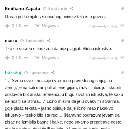
Emiliano Zapata
5 godine prije
Goran potkornjak s slobodnog univerziteta isto govori…
Odgovori
0
0
Pogledaj odgovore
(2)
mario
5 godine prije
Tko se susreo s time zna da nije plagijat. Slično iskustvo.
Odgovori
0
0
Pogledaj odgovore
(1)
Istražuj
5 godine prije
“… Svrha ove simulacije i vremena provedenog u njoj, na
Zemlji, je naučiti manipulirati energijom, razviti intuiciju i skupiti
doslovce božansku referencu u broju životnih iskustva, te kako
se nositi sa istima….” Licno mislim da je u ovakvim stvarima,
gdje pisac teksta – jasno opisuje da je licno imao nakakvo
iskustvo – tesko bilo sta reci… (Naravno podrazumijevam da
pisac ne izmislja basne i bajke, nego stvarno prepricave nesto
sto je on vidio, dozivio ili osjetio...) I ranije se ovdje vodila