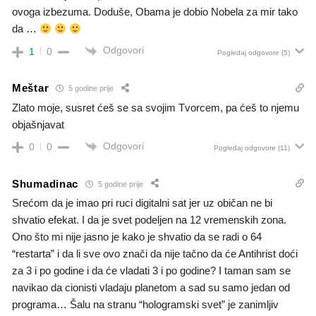
ovoga izbezuma. Doduše, Obama je dobio Nobela za mir tako
da …
Odgovori
1
0
Pogledaj odgovore
(5)
Meštar
5 godine prije
Zlato moje, susret ćeš se sa svojim Tvorcem, pa ćeš to njemu
objašnjavat
Odgovori
0
0
Pogledaj odgovore
(11)
Shumadinac
5 godine prije
Srećom da je imao pri ruci digitalni sat jer uz običan ne bi
shvatio efekat. I da je svet podeljen na 12 vremenskih zona.
Ono što mi nije jasno je kako je shvatio da se radi o 64
“restarta” i da li sve ovo znači da nije tačno da će Antihrist doći
za 3 i po godine i da će vladati 3 i po godine? I taman sam se
navikao da cionisti vladaju planetom a sad su samo jedan od
programa… Šalu na stranu “hologramski svet” je zanimljiv