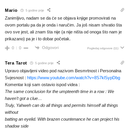
Mario
5 godine prije
Zanimljivo, nadam se da će se objava knjige promovirati na
ovom portalu pa da je onda i naručim. Ja još nisam shvatio šta
ovo sve jest, ali znam šta nije (a nije ništa od onoga što nam je
prikazano) pa je i to dobar početak.
Odgovori
0
0
Pogledaj odgovore
(11)
Tera Tarot
5 godine prije
Upravo objavljeni video pod nazivom Besmrtnost i Personalna
Svjesnost :
https://www.youtube.com/watch?v=8S7klSypDbg
Komentar koji sam ostavio ispod videa :
The same conclusion for the umpteenth time in a row : We
haven’t got a clue…
Truly, Yahweh can do all things and permits himself all things
without
batting an eyelid. With brazen countenance he can project his
shadow side