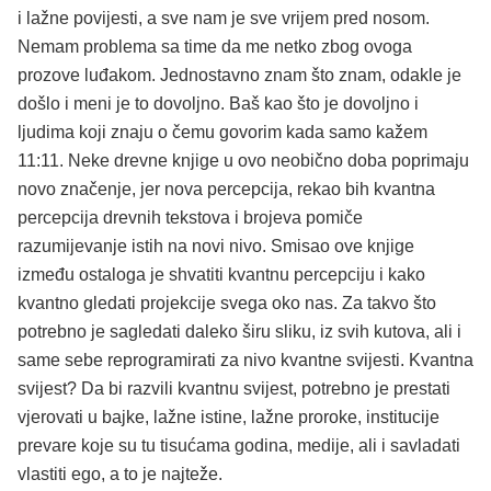
i lažne povijesti, a sve nam je sve vrijem pred nosom.
Nemam problema sa time da me netko zbog ovoga
prozove luđakom. Jednostavno znam što znam, odakle je
došlo i meni je to dovoljno. Baš kao što je dovoljno i
ljudima koji znaju o čemu govorim kada samo kažem
11:11. Neke drevne knjige u ovo neobično doba poprimaju
novo značenje, jer nova percepcija, rekao bih kvantna
percepcija drevnih tekstova i brojeva pomiče
razumijevanje istih na novi nivo. Smisao ove knjige
između ostaloga je shvatiti kvantnu percepciju i kako
kvantno gledati projekcije svega oko nas. Za takvo što
potrebno je sagledati daleko širu sliku, iz svih kutova, ali i
same sebe reprogramirati za nivo kvantne svijesti. Kvantna
svijest? Da bi razvili kvantnu svijest, potrebno je prestati
vjerovati u bajke, lažne istine, lažne proroke, institucije
prevare koje su tu tisućama godina, medije, ali i savladati
vlastiti ego, a to je najteže.