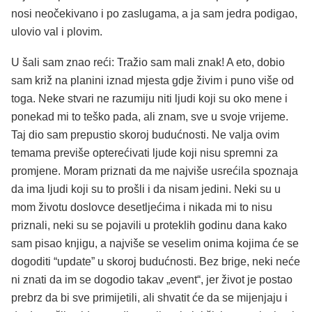
nosi neočekivano i po zaslugama, a ja sam jedra podigao,
ulovio val i plovim.
U šali sam znao reći: Tražio sam mali znak! A eto, dobio
sam križ na planini iznad mjesta gdje živim i puno više od
toga. Neke stvari ne razumiju niti ljudi koji su oko mene i
ponekad mi to teško pada, ali znam, sve u svoje vrijeme.
Taj dio sam prepustio skoroj budućnosti. Ne valja ovim
temama previše opterećivati ljude koji nisu spremni za
promjene. Moram priznati da me najviše usrećila spoznaja
da ima ljudi koji su to prošli i da nisam jedini. Neki su u
mom životu doslovce desetljećima i nikada mi to nisu
priznali, neki su se pojavili u proteklih godinu dana kako
sam pisao knjigu, a najviše se veselim onima kojima će se
dogoditi “update” u skoroj budućnosti. Bez brige, neki neće
ni znati da im se dogodio takav „event“, jer život je postao
prebrz da bi sve primijetili, ali shvatit će da se mijenjaju i