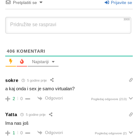
Pretplatiti se
Prijavite se
3000
406
KOMENTARI
Najstariji
sokre
5 godine prije
a kaj onda i sex je samo virtualan?
Odgovori
2
0
Pogledaj odgovore
(213)
Yatta
5 godine prije
Ima nas još
Odgovori
1
0
Pogledaj odgovore
(2)