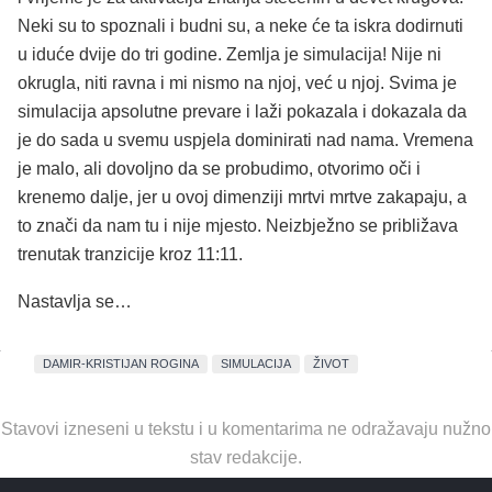
Neki su to spoznali i budni su, a neke će ta iskra dodirnuti
u iduće dvije do tri godine. Zemlja je simulacija! Nije ni
okrugla, niti ravna i mi nismo na njoj, već u njoj. Svima je
simulacija apsolutne prevare i laži pokazala i dokazala da
je do sada u svemu uspjela dominirati nad nama. Vremena
je malo, ali dovoljno da se probudimo, otvorimo oči i
krenemo dalje, jer u ovoj dimenziji mrtvi mrtve zakapaju, a
to znači da nam tu i nije mjesto. Neizbježno se približava
trenutak tranzicije kroz 11:11.
Nastavlja se…
DAMIR-KRISTIJAN ROGINA
SIMULACIJA
ŽIVOT
Stavovi izneseni u tekstu i u komentarima ne odražavaju nužno
stav redakcije.