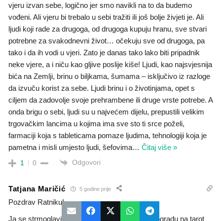
vjeru izvan sebe, logično jer smo navikli na to da budemo
vođeni. Ali vjeru bi trebalo u sebi tražiti ili još bolje živjeti je. Ali
ljudi koji rade za drugoga, od drugoga kupuju hranu, sve stvari
potrebne za svakodnevni život… očekuju sve od drugoga, pa
tako i da ih vodi u vjeri. Zato je danas tako lako biti pripadnik
neke vjere, a i niču kao gljive poslije kiše! Ljudi, kao najsvjesnija
bića na Zemlji, brinu o biljkama, šumama – isključivo iz razloge
da izvuču korist za sebe. Ljudi brinu i o životinjama, opet s
ciljem da zadovolje svoje prehrambene ili druge vrste potrebe. A
onda brigu o sebi, ljudi su u najvećem dijelu, prepustili velikim
trgovačkim lancima u kojima ima sve sto ti srce poželi,
farmaciji koja s tableticama pomaze ljudima, tehnologiji koja je
pametna i misli umjesto ljudi, šefovima
…
Čitaj više »
Odgovori
1
0
Tatjana Maričić
5 godine prije
Pozdrav Ratniku!
Ja se strmoglavih u Hramu Svetog Save u Beogradu na tarot