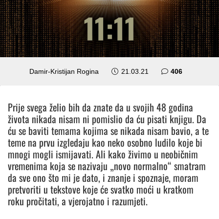
komentara
Damir-Kristijan Rogina
21.03.21
406
Prije svega želio bih da znate da u svojih 48 godina
života nikada nisam ni pomislio da ću pisati knjigu. Da
ću se baviti temama kojima se nikada nisam bavio, a te
teme na prvu izgledaju kao neko osobno ludilo koje bi
mnogi mogli ismijavati. Ali kako živimo u neobičnim
vremenima koja se nazivaju „novo normalno“ smatram
da sve ono što mi je dato, i znanje i spoznaje, moram
pretvoriti u tekstove koje će svatko moći u kratkom
roku pročitati, a vjerojatno i razumjeti.