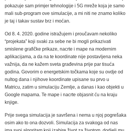
pokazuje sam primjer tehnologije i 5G mreže koja je samo
mali sub-program ove simulacije, a mi niti ne znamo koliko
je taj i takav sustav brz i moćan.
Od 8. 4. 2020. godine istražujem i proučavam nekoliko
“projekata” koji svaki za sebe ne bi mogli prikazivati
smislene grafičke prikaze, nacrte i mape na modernim
aplikacijama, a da na te koordinate nije postavljena neka
važnija, da ne kažem sveta građevina prije par tisuća
godina. Govorim o energetskim točkama koje su ovdje od
nultog dana i njihove koordinate upisane su prvo u
Matricu, zatim u simulaciju Zemlje, a danas i kao objekti u
Google mapama. Te mape i nacrte objasnit ću na kraju
knjige.
Prije svega simulacija je savršena i nema u njoj pogrešaka
osim ako to ona dozvoli. Simulacija za svakoga od nas
ima svoj algoritam koji izabire život za životom, dodjeli mu