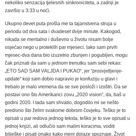
nekoliko senzacija tjelesnih sinkroniciteta, a zadnji je
završio u 3:33 u noći.
Ukupno devet puta prošla me ta tajanstvena struja u
periodu od dva sata i dvadeset dvije minute. Kakogod,
nikada se mentalno i duševno u životu nisam bolje
osjećao nego u proteklih par mjeseci. Iako sam prvih
mjesec-dva dana bio izuzetno zbunjen i pogubljen, mogu
čak priznati da sam u jednom trenutku sam sebi rekao:
„ETO SAD SAM VALJDA I PUKAO“, jer “prosvjetljenje-
update“ koji sam dobio napravio je konfuziju u glavi i
trebalo je malo vremena da se sve posloži i izoštri. Da se
postavi ono što Amerikanci zovu „2020 vision“, da, baš u
godini 2020. I tada sam shvatio, dogodilo mi se nešto
predivno što želim svakome dobrom čovjeku. Teško je to
opisati u par redova jednog teksta, teško je to sve opisati u
jednoj knjizi, ali odlučio sam malim koracima, voditi
bilješke i pisati onako kako meni dolaze spoznaje. Život