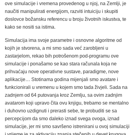
ove simulacije i vremena provedenog u njoj, na Zemlji, je
naučiti manipulirati energijom, razviti intuiciju i skupiti
doslovce božansku referencu u broju životnih iskustva, te
kako se nositi sa istima.
Simulacija ima svoje parametre i osnovne algoritme od
kojih je stvorena, a mi smo sada već zarobljeni u
zastarjelom, rekao bih potrošenom pod-programu ove
simulacije i ponašamo se kao stara računala koja ne
prihvaćaju nove operativne sustave, paradigme, nove
aplikacije… Stotinama godina mijenjali smo avatare i
funkcionirali u vremenu u kojem smo tada živjeli. Sada na
zadnjem od 64 putovanja kroz Zemlju, sa ovim zadnjim
avatarom koji upravo čita ovu knjigu, trebamo se mentalno
i duhovno uzdignuti i prerasti sebe, te probuditi se sa
percepcijom da smo daleko iznad svega ovoga, iznad
simulacije, jer mi smo savršeno istrenirani u ovoj simulaciji
i vrijeme je za aktivaciju znanja stečenih u devet krugova.