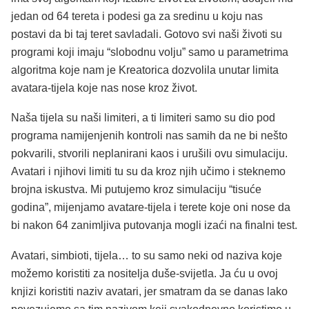
jedan od 64 tereta i podesi ga za sredinu u koju nas
postavi da bi taj teret savladali. Gotovo svi naši životi su
programi koji imaju “slobodnu volju” samo u parametrima
algoritma koje nam je Kreatorica dozvolila unutar limita
avatara-tijela koje nas nose kroz život.
Naša tijela su naši limiteri, a ti limiteri samo su dio pod
programa namijenjenih kontroli nas samih da ne bi nešto
pokvarili, stvorili neplanirani kaos i urušili ovu simulaciju.
Avatari i njihovi limiti tu su da kroz njih učimo i steknemo
brojna iskustva. Mi putujemo kroz simulaciju “tisuće
godina”, mijenjamo avatare-tijela i terete koje oni nose da
bi nakon 64 zanimljiva putovanja mogli izaći na finalni test.
Avatari, simbioti, tijela… to su samo neki od naziva koje
možemo koristiti za nositelja duše-svijetla. Ja ću u ovoj
knjizi koristiti naziv avatari, jer smatram da se danas lako