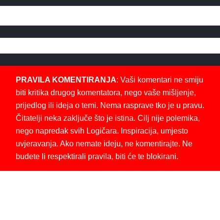
PRAVILA KOMENTIRANJA
: Vaši komentari ne smiju
biti kritika drugog komentatora, nego vaše mišljenje,
prijedlog ili ideja o temi. Nema rasprave tko je u pravu.
Čitatelji neka zaključe što je istina. Cilj nije polemika,
nego napredak svih Logičara. Inspiracija, umjesto
uvjeravanja. Ako nemate ideju, ne komentirajte. Ne
budete li respektirali pravila, biti će te blokirani.