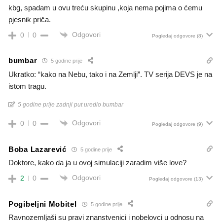
kbg, spadam u ovu treću skupinu ,koja nema pojima o ćemu
pjesnik priča.
Odgovori
0
0
Pogledaj odgovore
(8)
bumbar
5 godine prije
Ukratko: “kako na Nebu, tako i na Zemlji”. TV serija DEVS je na
istom tragu.
5 godine prije zadnji put uredio bumbar
Odgovori
0
0
Pogledaj odgovore
(9)
Boba Lazarević
5 godine prije
Doktore, kako da ja u ovoj simulaciji zaradim više love?
Odgovori
2
0
Pogledaj odgovore
(13)
Pogibeljni Mobitel
5 godine prije
Ravnozemljaši su pravi znanstvenici i nobelovci u odnosu na