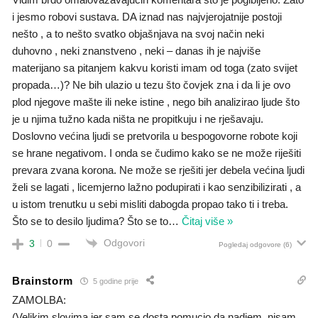
i jesmo robovi sustava. DA iznad nas najvjerojatnije postoji
nešto , a to nešto svatko objašnjava na svoj način neki
duhovno , neki znanstveno , neki – danas ih je najviše
materijano sa pitanjem kakvu koristi imam od toga (zato svijet
propada…)? Ne bih ulazio u tezu što čovjek zna i da li je ovo
plod njegove mašte ili neke istine , nego bih analizirao ljude što
je u njima tužno kada ništa ne propitkuju i ne rješavaju.
Doslovno većina ljudi se pretvorila u bespogovorne robote koji
se hrane negativom. I onda se čudimo kako se ne može riješiti
prevara zvana korona. Ne može se rješiti jer debela većina ljudi
želi se lagati , licemjerno lažno podupirati i kao senzibilizirati , a
u istom trenutku u sebi misliti dabogda propao tako ti i treba.
Što se to desilo ljudima? Što se to
…
Čitaj više »
Odgovori
3
0
Pogledaj odgovore
(6)
Brainstorm
5 godine prije
ZAMOLBA:
(Velikim slovima jer sam se dosta pomucio da nadjem, nisam