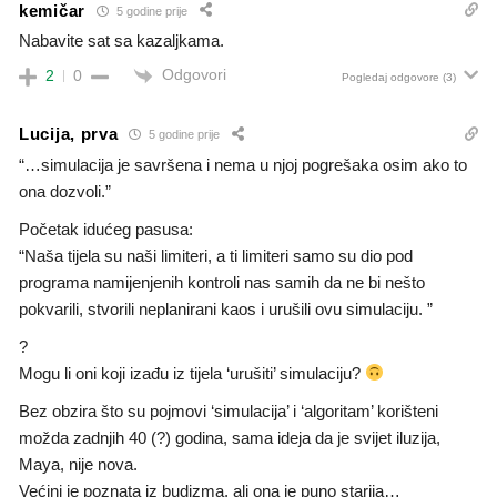
kemičar
5 godine prije
Nabavite sat sa kazaljkama.
Odgovori
2
0
Pogledaj odgovore
(3)
Lucija, prva
5 godine prije
“…simulacija je savršena i nema u njoj pogrešaka osim ako to
ona dozvoli.”
Početak idućeg pasusa:
“Naša tijela su naši limiteri, a ti limiteri samo su dio pod
programa namijenjenih kontroli nas samih da ne bi nešto
pokvarili, stvorili neplanirani kaos i urušili ovu simulaciju. ”
?
Mogu li oni koji izađu iz tijela ‘urušiti’ simulaciju?
Bez obzira što su pojmovi ‘simulacija’ i ‘algoritam’ korišteni
možda zadnjih 40 (?) godina, sama ideja da je svijet iluzija,
Maya, nije nova.
Većini je poznata iz budizma, ali ona je puno starija…