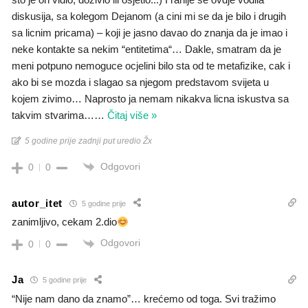
diskusija, sa kolegom Dejanom (a cini mi se da je bilo i drugih
sa licnim pricama) – koji je jasno davao do znanja da je imao i
neke kontakte sa nekim “entitetima“… Dakle, smatram da je
meni potpuno nemoguce ocjelini bilo sta od te metafizike, cak i
ako bi se mozda i slagao sa njegom predstavom svijeta u
kojem zivimo… Naprosto ja nemam nikakva licna iskustva sa
takvim stvarima…
…
Čitaj više »
5 godine prije zadnji put uredio Žx
Odgovori
0
0
autor_itet
5 godine prije
zanimljivo, cekam 2.dio
Odgovori
0
0
Ja
5 godine prije
“Nije nam dano da znamo”… krećemo od toga. Svi tražimo