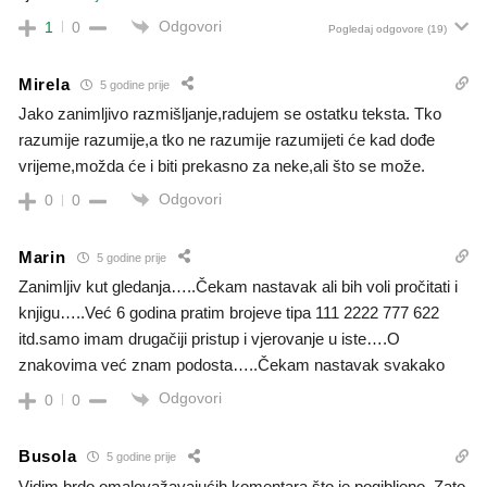
Odgovori
1
0
Pogledaj odgovore
(19)
Mirela
5 godine prije
Jako zanimljivo razmišljanje,radujem se ostatku teksta. Tko
razumije razumije,a tko ne razumije razumijeti će kad dođe
vrijeme,možda će i biti prekasno za neke,ali što se može.
Odgovori
0
0
Marin
5 godine prije
Zanimljiv kut gledanja…..Čekam nastavak ali bih voli pročitati i
knjigu…..Već 6 godina pratim brojeve tipa 111 2222 777 622
itd.samo imam drugačiji pristup i vjerovanje u iste….O
znakovima već znam podosta…..Čekam nastavak svakako
Odgovori
0
0
Busola
5 godine prije
Vidim brdo omalovažavajućih komentara što je pogibljeno. Zato