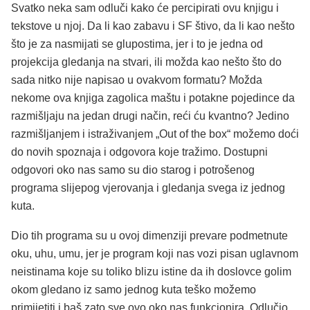
Svatko neka sam odluči kako će percipirati ovu knjigu i
tekstove u njoj. Da li kao zabavu i SF štivo, da li kao nešto
što je za nasmijati se glupostima, jer i to je jedna od
projekcija gledanja na stvari, ili možda kao nešto što do
sada nitko nije napisao u ovakvom formatu? Možda
nekome ova knjiga zagolica maštu i potakne pojedince da
razmišljaju na jedan drugi način, reći ću kvantno? Jedino
razmišljanjem i istraživanjem „Out of the box“ možemo doći
do novih spoznaja i odgovora koje tražimo. Dostupni
odgovori oko nas samo su dio starog i potrošenog
programa slijepog vjerovanja i gledanja svega iz jednog
kuta.
Dio tih programa su u ovoj dimenziji prevare podmetnute
oku, uhu, umu, jer je program koji nas vozi pisan uglavnom
neistinama koje su toliko blizu istine da ih doslovce golim
okom gledano iz samo jednog kuta teško možemo
primijetiti i baš zato sve ovo oko nas funkcionira. Odlučio