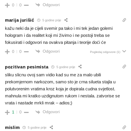
Odgovori
0
0
marija jurišić
5 godine prije
kažu neki da je cijeli svemir pa tako i mi tek jedan golemi
hologram i da realitet koji mi živimo i ne postoji treba se
fokusirati i odgovori na ovakva pitanja i teorije doći će
Odgovori
0
0
Pogledaj odgovore
(1)
pozitivan pesimista
5 godine prije
sliku slicnu ovoj sam vidio kad su me za malo ubili
prekomjernom narkozom, samo sto je crna silueta stajla u
polutvorenim vratima kroz koja je dopirala cudna svjetlost.
mahnula mi kratko uzdignutom rukom i nestala. zatvorise se
vrata i nastade mrkli mrak – adios;)
Odgovori
1
0
mislim
5 godine prije