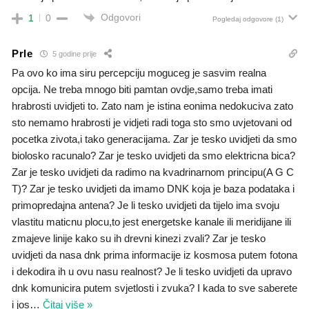
Odgovori
1
0
Pogledaj odgovore
(1)
Prle
5 godine prije
Pa ovo ko ima siru percepciju moguceg je sasvim realna
opcija. Ne treba mnogo biti pamtan ovdje,samo treba imati
hrabrosti uvidjeti to. Zato nam je istina eonima nedokuciva zato
sto nemamo hrabrosti je vidjeti radi toga sto smo uvjetovani od
pocetka zivota,i tako generacijama. Zar je tesko uvidjeti da smo
biolosko racunalo? Zar je tesko uvidjeti da smo elektricna bica?
Zar je tesko uvidjeti da radimo na kvadrinarnom principu(A G C
T)? Zar je tesko uvidjeti da imamo DNK koja je baza podataka i
primopredajna antena? Je li tesko uvidjeti da tijelo ima svoju
vlastitu maticnu plocu,to jest energetske kanale ili meridijane ili
zmajeve linije kako su ih drevni kinezi zvali? Zar je tesko
uvidjeti da nasa dnk prima informacije iz kosmosa putem fotona
i dekodira ih u ovu nasu realnost? Je li tesko uvidjeti da upravo
dnk komunicira putem svjetlosti i zvuka? I kada to sve saberete
i jos
…
Čitaj više »