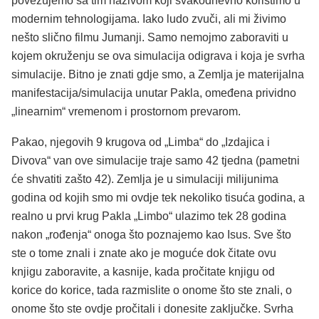
povezujemo sa tim nazivom koji svakodnevno koristimo u
modernim tehnologijama. Iako ludo zvuči, ali mi živimo
nešto slično filmu Jumanji. Samo nemojmo zaboraviti u
kojem okruženju se ova simulacija odigrava i koja je svrha
simulacije. Bitno je znati gdje smo, a Zemlja je materijalna
manifestacija/simulacija unutar Pakla, omeđena prividno
„linearnim“ vremenom i prostornom prevarom.
Pakao, njegovih 9 krugova od „Limba“ do „Izdajica i
Divova“ van ove simulacije traje samo 42 tjedna (pametni
će shvatiti zašto 42). Zemlja je u simulaciji milijunima
godina od kojih smo mi ovdje tek nekoliko tisuća godina, a
realno u prvi krug Pakla „Limbo“ ulazimo tek 28 godina
nakon „rođenja“ onoga što poznajemo kao Isus. Sve što
ste o tome znali i znate ako je moguće dok čitate ovu
knjigu zaboravite, a kasnije, kada pročitate knjigu od
korice do korice, tada razmislite o onome što ste znali, o
onome što ste ovdje pročitali i donesite zaključke. Svrha