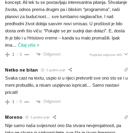
koncept. Ali tek tu se postavljaju interesantna pitanja. Shvatanje
života, odnos prema drugim pa i bliskim “programima”, naši
planovi za budućnost… sve tumbamo naglavačke. I naš
predhodni život dobija sasvim novi smisao. U prošlosti je bilo
dosta onih što viču: “Pokajte se jer sudnji dan dolazi”. E, dosta
ih je bilo i u Hristovo vreme – kanda su malo promašili. Ipak
ima
…
Čitaj više »
Odgovori
1
0
Pogledaj odgovore
(40)
Netko ne bitan
5 godine prije
Svaka cast na textu, uspio si u rijeci pretvoriti sve ono sto se i u
meni probudilo, a nisam uspijevao ispricati… Samo nastavi
pricati!
Odgovori
1
0
Moreno
5 godine prije
Nije samo naša svijesnost ono šta stvara nevjerojatnosti, pa
tako ne stvara ni sinkronicitete, sve šta je izvan linearnog