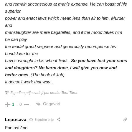
and remain unconscious at man’s expense. He can boast of his
superior
power and enact laws which mean less than air to him. Murder
and
manslaughter are mere bagatelles, and if the mood takes him
he can play
the feudal grand seigneur and generously recompense his
bondslave for the
havoc wrought in his wheat-fields.
So you have lost your sons
and daughters? No harm done, I will give you new and
better ones.
(The book of Job)
It doesn’t work that way…
5 godine prije zadnji put uredio Tera Tarot
Odgovori
1
0
Leposava
5 godine prije
Fantastično!