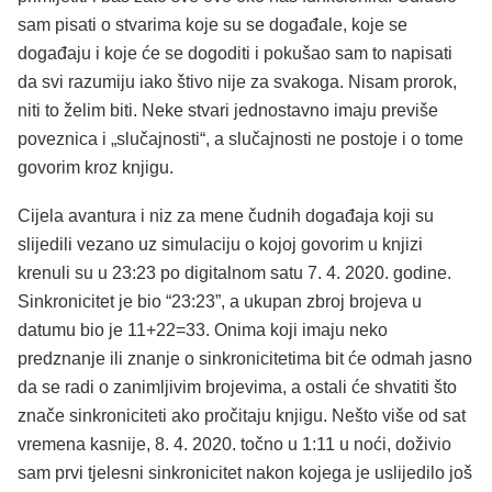
sam pisati o stvarima koje su se događale, koje se
događaju i koje će se dogoditi i pokušao sam to napisati
da svi razumiju iako štivo nije za svakoga. Nisam prorok,
niti to želim biti. Neke stvari jednostavno imaju previše
poveznica i „slučajnosti“, a slučajnosti ne postoje i o tome
govorim kroz knjigu.
Cijela avantura i niz za mene čudnih događaja koji su
slijedili vezano uz simulaciju o kojoj govorim u knjizi
krenuli su u 23:23 po digitalnom satu 7. 4. 2020. godine.
Sinkronicitet je bio “23:23”, a ukupan zbroj brojeva u
datumu bio je 11+22=33. Onima koji imaju neko
predznanje ili znanje o sinkronicitetima bit će odmah jasno
da se radi o zanimljivim brojevima, a ostali će shvatiti što
znače sinkroniciteti ako pročitaju knjigu. Nešto više od sat
vremena kasnije, 8. 4. 2020. točno u 1:11 u noći, doživio
sam prvi tjelesni sinkronicitet nakon kojega je uslijedilo još