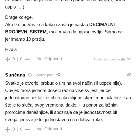
uspio … )
Drage kolege,
Ako tko od Vas zna kako i zasto je nastao
DECIMALNI
BROJEVNI SISTEM
, molim Vas da napise ovdje. Samo ne –
jer imamo 10 prstiju.
Hvala
Odgovori
0
0
Pogledaj odgovore
(9)
Sunčana
5 godine prije
Svatko je otvorio, probudio um na svoj način (ili uopće nije).
Čovjek mora jednom doseći razinu više svijesti jer će
jednostavno nestati, osobito ako slijepo slijedi manipulatore, kao
što je to slučaj ovog vremena, dakle, ili u ponor za lažnim
prorocima današnjice, ili spoznaja da je jednostavnost bit
svega, jer sve je tu, jednostavno i na dohvat ruke.
Odgovori
0
0