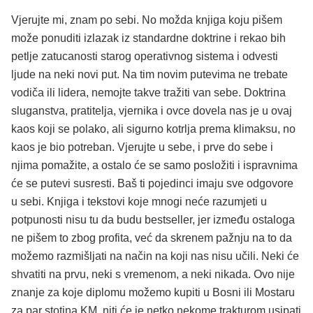
Vjerujte mi, znam po sebi. No možda knjiga koju pišem
može ponuditi izlazak iz standardne doktrine i rekao bih
petlje zatucanosti starog operativnog sistema i odvesti
ljude na neki novi put. Na tim novim putevima ne trebate
vodiča ili lidera, nemojte takve tražiti van sebe. Doktrina
sluganstva, pratitelja, vjernika i ovce dovela nas je u ovaj
kaos koji se polako, ali sigurno kotrlja prema klimaksu, no
kaos je bio potreban. Vjerujte u sebe, i prve do sebe i
njima pomažite, a ostalo će se samo posložiti i ispravnima
će se putevi susresti. Baš ti pojedinci imaju sve odgovore
u sebi. Knjiga i tekstovi koje mnogi neće razumjeti u
potpunosti nisu tu da budu bestseller, jer između ostaloga
ne pišem to zbog profita, već da skrenem pažnju na to da
možemo razmišljati na način na koji nas nisu učili. Neki će
shvatiti na prvu, neki s vremenom, a neki nikada. Ovo nije
znanje za koje diplomu možemo kupiti u Bosni ili Mostaru
za par stotina KM, niti će je netko nekome trakturom usipati