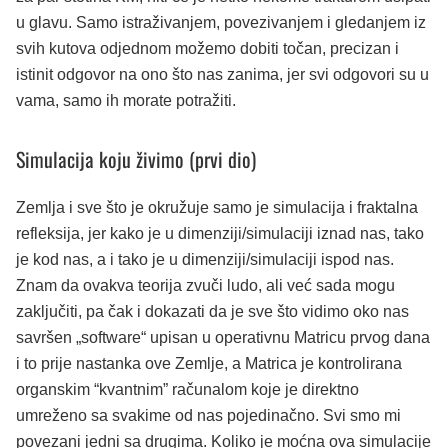
u glavu. Samo istraživanjem, povezivanjem i gledanjem iz
svih kutova odjednom možemo dobiti točan, precizan i
istinit odgovor na ono što nas zanima, jer svi odgovori su u
vama, samo ih morate potražiti.
Simulacija koju živimo (prvi dio)
Zemlja i sve što je okružuje samo je simulacija i fraktalna
refleksija, jer kako je u dimenziji/simulaciji iznad nas, tako
je kod nas, a i tako je u dimenziji/simulaciji ispod nas.
Znam da ovakva teorija zvuči ludo, ali već sada mogu
zaključiti, pa čak i dokazati da je sve što vidimo oko nas
savršen „software“ upisan u operativnu Matricu prvog dana
i to prije nastanka ove Zemlje, a Matrica je kontrolirana
organskim “kvantnim” računalom koje je direktno
umreženo sa svakime od nas pojedinačno. Svi smo mi
povezani jedni sa drugima. Koliko je moćna ova simulacije