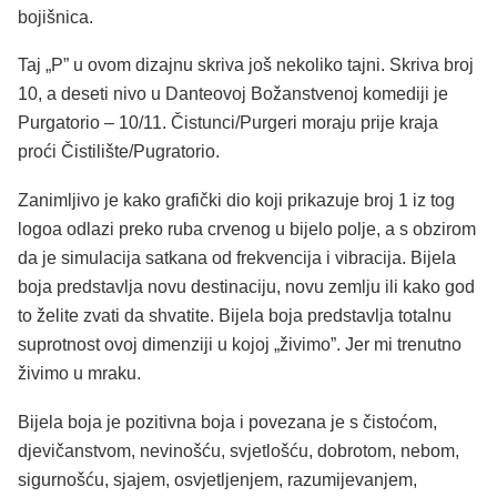
bojišnica.
Taj „P” u ovom dizajnu skriva još nekoliko tajni. Skriva broj
10, a deseti nivo u Danteovoj Božanstvenoj komediji je
Purgatorio – 10/11. Čistunci/Purgeri moraju prije kraja
proći Čistilište/Pugratorio.
Zanimljivo je kako grafički dio koji prikazuje broj 1 iz tog
logoa odlazi preko ruba crvenog u bijelo polje, a s obzirom
da je simulacija satkana od frekvencija i vibracija. Bijela
boja predstavlja novu destinaciju, novu zemlju ili kako god
to želite zvati da shvatite. Bijela boja predstavlja totalnu
suprotnost ovoj dimenziji u kojoj „živimo”. Jer mi trenutno
živimo u mraku.
Bijela boja je pozitivna boja i povezana je s čistoćom,
djevičanstvom, nevinošću, svjetlošću, dobrotom, nebom,
sigurnošću, sjajem, osvjetljenjem, razumijevanjem,