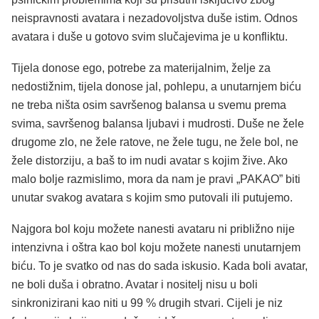
neispravnosti avatara i nezadovoljstva duše istim. Odnos
avatara i duše u gotovo svim slučajevima je u konfliktu.
Tijela donose ego, potrebe za materijalnim, želje za
nedostižnim, tijela donose jal, pohlepu, a unutarnjem biću
ne treba ništa osim savršenog balansa u svemu prema
svima, savršenog balansa ljubavi i mudrosti. Duše ne žele
drugome zlo, ne žele ratove, ne žele tugu, ne žele bol, ne
žele distorziju, a baš to im nudi avatar s kojim žive. Ako
malo bolje razmislimo, mora da nam je pravi „PAKAO” biti
unutar svakog avatara s kojim smo putovali ili putujemo.
Najgora bol koju možete nanesti avataru ni približno nije
intenzivna i oštra kao bol koju možete nanesti unutarnjem
biću. To je svatko od nas do sada iskusio. Kada boli avatar,
ne boli duša i obratno. Avatar i nositelj nisu u boli
sinkronizirani kao niti u 99 % drugih stvari. Cijeli je niz