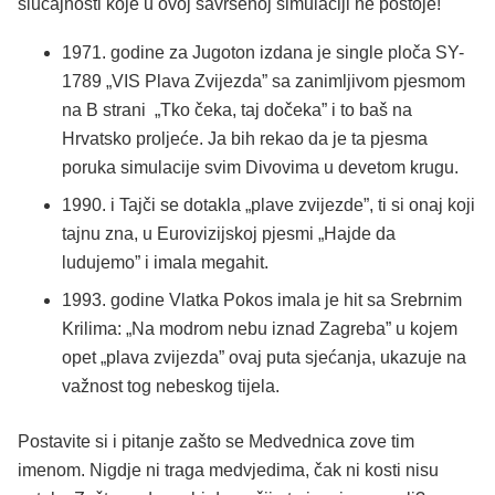
slučajnosti koje u ovoj savršenoj simulaciji ne postoje!
1971. godine za Jugoton izdana je single ploča SY-
1789 „VIS Plava Zvijezda” sa zanimljivom pjesmom
na B strani „Tko čeka, taj dočeka” i to baš na
Hrvatsko proljeće. Ja bih rekao da je ta pjesma
poruka simulacije svim Divovima u devetom krugu.
1990. i Tajči se dotakla „plave zvijezde”, ti si onaj koji
tajnu zna, u Eurovizijskoj pjesmi „Hajde da
ludujemo” i imala megahit.
1993. godine Vlatka Pokos imala je hit sa Srebrnim
Krilima: „Na modrom nebu iznad Zagreba” u kojem
opet „plava zvijezda” ovaj puta sjećanja, ukazuje na
važnost tog nebeskog tijela.
Postavite si i pitanje zašto se Medvednica zove tim
imenom. Nigdje ni traga medvjedima, čak ni kosti nisu