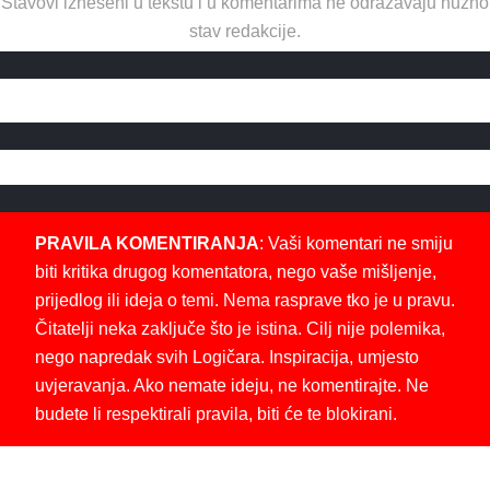
Stavovi izneseni u tekstu i u komentarima ne odražavaju nužno
stav redakcije.
PRAVILA KOMENTIRANJA
: Vaši komentari ne smiju
biti kritika drugog komentatora, nego vaše mišljenje,
prijedlog ili ideja o temi. Nema rasprave tko je u pravu.
Čitatelji neka zaključe što je istina. Cilj nije polemika,
nego napredak svih Logičara. Inspiracija, umjesto
uvjeravanja. Ako nemate ideju, ne komentirajte. Ne
budete li respektirali pravila, biti će te blokirani.