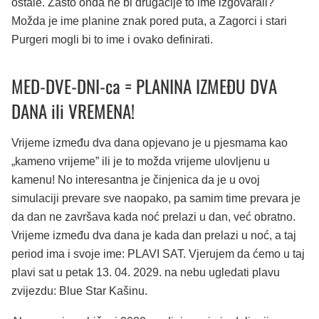
ostale. Zašto onda ne bi drugačije to ime izgovarali?
Možda je ime planine znak pored puta, a Zagorci i stari
Purgeri mogli bi to ime i ovako definirati.
MED-DVE-DNI-ca = PLANINA IZMEĐU DVA
DANA ili VREMENA!
Vrijeme između dva dana opjevano je u pjesmama kao
„kameno vrijeme” ili je to možda vrijeme ulovljenu u
kamenu! No interesantna je činjenica da je u ovoj
simulaciji prevare sve naopako, pa samim time prevara je
da dan ne završava kada noć prelazi u dan, već obratno.
Vrijeme između dva dana je kada dan prelazi u noć, a taj
period ima i svoje ime: PLAVI SAT. Vjerujem da ćemo u taj
plavi sat u petak 13. 04. 2029. na nebu ugledati plavu
zvijezdu: Blue Star Kašinu.