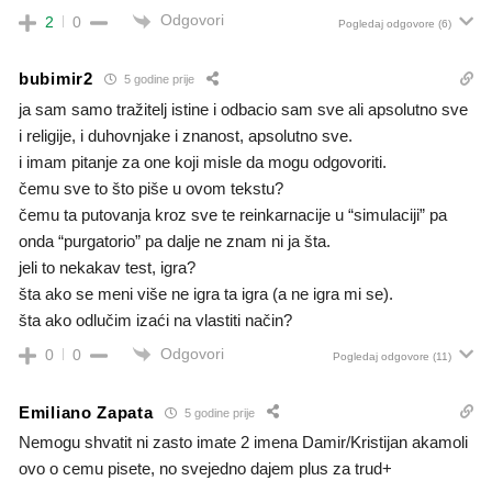
Odgovori
2
0
Pogledaj odgovore
(6)
bubimir2
5 godine prije
ja sam samo tražitelj istine i odbacio sam sve ali apsolutno sve
i religije, i duhovnjake i znanost, apsolutno sve.
i imam pitanje za one koji misle da mogu odgovoriti.
čemu sve to što piše u ovom tekstu?
čemu ta putovanja kroz sve te reinkarnacije u “simulaciji” pa
onda “purgatorio” pa dalje ne znam ni ja šta.
jeli to nekakav test, igra?
šta ako se meni više ne igra ta igra (a ne igra mi se).
šta ako odlučim izaći na vlastiti način?
Odgovori
0
0
Pogledaj odgovore
(11)
Emiliano Zapata
5 godine prije
Nemogu shvatit ni zasto imate 2 imena Damir/Kristijan akamoli
ovo o cemu pisete, no svejedno dajem plus za trud+