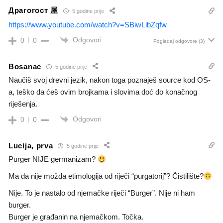
Драгогост 屋
5 godine prije
https://www.youtube.com/watch?v=SBiwLibZqfw
Odgovori
0
0
Pogledaj odgovore
(3)
Bosanac
5 godine prije
Naučiš svoj drevni jezik, nakon toga poznaješ source kod OS-
a, teško da ćeš ovim brojkama i slovima doć do konačnog
riješenja.
Odgovori
0
0
Lucija, prva
5 godine prije
Purger NIJE germanizam?
Ma da nije možda etimologija od riječi “purgatorij”? Čistilište?
Nije. To je nastalo od njemačke riječi “Burger”. Nije ni ham
burger.
Burger je građanin na njemačkom. Točka.