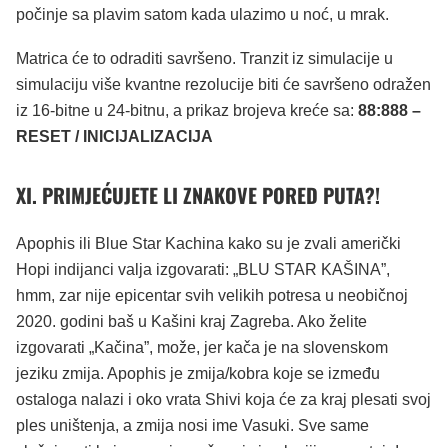
počinje sa plavim satom kada ulazimo u noć, u mrak.
Matrica će to odraditi savršeno. Tranzit iz simulacije u
simulaciju više kvantne rezolucije biti će savršeno odražen
iz 16-bitne u 24-bitnu, a prikaz brojeva kreće sa:
88:888 –
RESET / INICIJALIZACIJA
XI.
PRIMJEĆUJETE LI ZNAKOVE PORED PUTA?!
Apophis ili Blue Star Kachina kako su je zvali američki
Hopi indijanci valja izgovarati: „BLU STAR KAŠINA”,
hmm, zar nije epicentar svih velikih potresa u neobičnoj
2020. godini baš u Kašini kraj Zagreba. Ako želite
izgovarati „Kačina”, može, jer kača je na slovenskom
jeziku zmija. Apophis je zmija/kobra koje se između
ostaloga nalazi i oko vrata Shivi koja će za kraj plesati svoj
ples uništenja, a zmija nosi ime Vasuki. Sve same