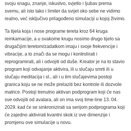
svoju snagu, znanje, iskustvo, svjetlo i ljubav prema
svemu, ali isto tako i limiter da svijet oko sebe ne vidimo
realno, već isključivo prilagođeno simulaciji u kojoj živimo.
Ta tijela koja i nose programe tereta kroz 64 kruga
reinkarnacije, a u svakome krugu nosimo drugo tijelo sa
drugačijim teretom/zadatkom imaju i svoje frekvencije i
vibracije, a to znači da se mogu i kontrolirati i
reprogramirati, ali i odvojiti od duše. Kreator je na to stavio
program koji odvajanje aktivira, ili u slučaju smrti ili u
slučaju meditacija i sl., ali i u tim slučajevima postoji
granica koju se ne može prelaziti bez kontrole ili dozvole
matrice. Postoji trenutno aktivan podprogram koji će nas
sve odvojiti od avatara, ali on ima svoj time-line 13. 04.
2029. kad će se sinkronizirati sa serijom podprograma koji
će zajedno aktivirati kvantni skok iz ove dimenzije i
promjenu ove simulacije u novu.