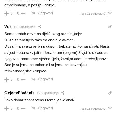
emocionalne, a poslije i druge.
Odgovori
0
0
Pogledaj odgovore
(3)
Vuk
5 godine prije
Samo kratak osvrt na djelić ovog razmisljanja:
Duša stvara tijelo tako da ono nije avatar.
Duša ima sva znanja i s dušom treba znati komunicirati. Našu
svijest treba razvijati i s kreatorom (bogom) živjeti u skladu s
njegovim normama: vječno tijelo, život,mladost, sreća,ljubav.
Sad je vrijeme neumiranja i vrijeme ne ulaženja u
reinkarnacojske krugove.
Odgovori
0
0
GejcevPlaćenik
5 godine prije
Jako dobar znanstveno utemeljeni članak
Odgovori
0
0
Pogledaj odgovore
(1)