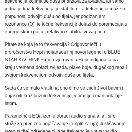
frekvencija kojima se duša pridržava za avatara, ali samo
jedna jedina frekvencija je stabilna. Ta frekvencija može u
potpunosti odvojiti dušu od tijela, jer podizanjem
rezonance (Q), te točne frekvencije dolazi do poremećaja u
energetskom polju i relativno stabilna veza puca.
Pitate se koja je to frekvencija? Odgovor leži u
proročanstvu Hopi indijanaca i njihovoj legendi o BLUE
STAR KACHINI! Prema vjerovanju Hopi indijanaca na
kraju vremena dolazi zvijezda, plave boje, dugačkog repa i
svojom frekvencijom odvojiti duše od tijela.
Sada ću se malo vratiti na ono čime se cijeli život bavim i
objasniti kroz prizmu frekvencije, vibracije i manipulacije
istom.
Parametrički EQalizeri u obradi audio signala, a i šire
služe za precizno pojačavanje (amplifikacija) ili stišavanje
(atenuacije) određene ciljane frekvencije unutar audio