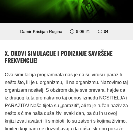
komentara
Damir-Kristijan Rogina
9.06.21
34
X.
OKOVI SIMULACIJE I PODIZANJE SAVRŠENE
FREKVENCIJE!
Ova simulacija programirala nas je da su virusi i paraziti
nešto što, ili je u organizmu, ili na organizmu. Nazovimo taj
organizam nositelj. S obzirom da je sve prevara, hajde da
iz drugog kuta promatramo taj odnos između NOSITELJA i
PARAZITA! Naša tijela su „paraziti”, ali to je ružan naziv za
nešto s čime naša duša živi svaki dan, pa ću ih u ovoj
knjizi zvati avatari ili simbioti, to su zatvori s kojima živimo,
limiteri koji nam ne dozvoljavaju da duša iskreno pokaže