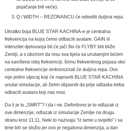
pojačanje biti veće).
Q / WIDTH – REZONANCU će odrediti duljina repa.
Ukratko boja BLUE STAR KACHINA-e je centralna
frekvencija na kojoj ćemo odbaciti avatare. GAIN ili
intenzitet djelovanja bit će jači što će FLYBY biti bliže
Zemlji, a s obzirom da nisu sva tijela sa unutarnjim bićem
na savršeno istoj frekvenciji, širinu frekventnog pojasa oko
centralne frekvencije sinkronizirati će duljina repa. Ovo
nije jedini utjecaj koji će napraviti BLUE STAR KACHINA
unutar simulacije, ali želim objasniti da prije odlaska treba
odbaciti avatara koji nas nosi.
Da li je to „SMRT”? I da i ne. Definitivno je to odlazak iz
ove dimenzije, odlazak iz simulacije Zemlje na drugu
stranu kroz 11:11. Neki to nazivaju “iz tame u svijetlo” i sa
time bih se složio jer ovo je negativna dimenzija, a dan