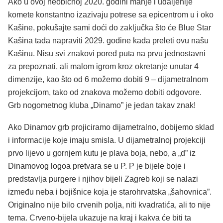
Ako u ovoj neobičnoj 2020. godini manje i udaljenije
komete konstantno izazivaju potrese sa epicentrom u i oko
Kašine, pokušajte sami doći do zaključka što će Blue Star
Kašina tada napraviti 2029. godine kada preleti ovu našu
Kašinu. Nisu svi znakovi pored puta na prvu jednostavni
za prepoznati, ali malom igrom kroz okretanje unutar 4
dimenzije, kao što od 6 možemo dobiti 9 – dijametralnom
projekcijom, tako od znakova možemo dobiti odgovore.
Grb nogometnog kluba „Dinamo” je jedan takav znak!
Ako Dinamov grb projiciramo dijametralno, dobijemo sklad
i informacije koje imaju smisla. U dijametralnoj projekciji
prvo lijevo u gornjem kutu je plava boja, nebo, a „d” iz
Dinamovog logoa pretvara se u P. P je bijele boje i
predstavlja purgere i njihov bijeli Zagreb koji se nalazi
između neba i bojišnice koja je starohrvatska „šahovnica”.
Originalno nije bilo crvenih polja, niti kvadratića, ali to nije
tema. Crveno-bijela ukazuje na kraj i kakva će biti ta