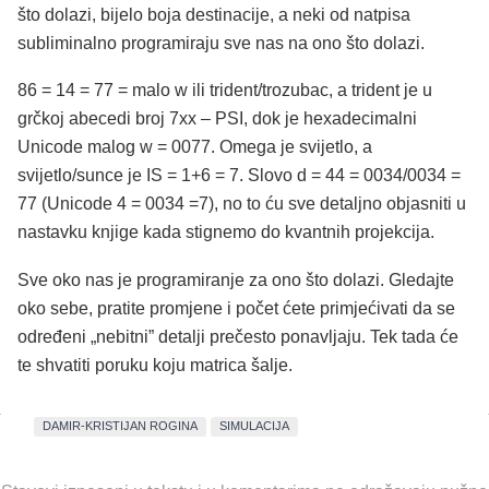
što dolazi, bijelo boja destinacije, a neki od natpisa
subliminalno programiraju sve nas na ono što dolazi.
86 = 14 = 77 = malo w ili trident/trozubac, a trident je u
grčkoj abecedi broj 7xx – PSI, dok je hexadecimalni
Unicode malog w = 0077. Omega je svijetlo, a
svijetlo/sunce je IS = 1+6 = 7. Slovo d = 44 = 0034/0034 =
77 (Unicode 4 = 0034 =7), no to ću sve detaljno objasniti u
nastavku knjige kada stignemo do kvantnih projekcija.
Sve oko nas je programiranje za ono što dolazi. Gledajte
oko sebe, pratite promjene i počet ćete primjećivati da se
određeni „nebitni” detalji prečesto ponavljaju. Tek tada će
te shvatiti poruku koju matrica šalje.
DAMIR-KRISTIJAN ROGINA
SIMULACIJA