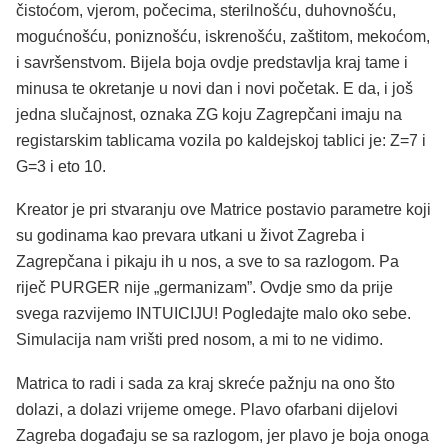
čistoćom, vjerom, počecima, sterilnošću, duhovnošću,
mogućnošću, poniznošću, iskrenošću, zaštitom, mekoćom,
i savršenstvom. Bijela boja ovdje predstavlja kraj tame i
minusa te okretanje u novi dan i novi početak. E da, i još
jedna slučajnost, oznaka ZG koju Zagrepčani imaju na
registarskim tablicama vozila po kaldejskoj tablici je: Z=7 i
G=3 i eto 10.
Kreator je pri stvaranju ove Matrice postavio parametre koji
su godinama kao prevara utkani u život Zagreba i
Zagrepčana i pikaju ih u nos, a sve to sa razlogom. Pa
riječ PURGER nije „germanizam”. Ovdje smo da prije
svega razvijemo INTUICIJU! Pogledajte malo oko sebe.
Simulacija nam vrišti pred nosom, a mi to ne vidimo.
Matrica to radi i sada za kraj skreće pažnju na ono što
dolazi, a dolazi vrijeme omege. Plavo ofarbani dijelovi
Zagreba događaju se sa razlogom, jer plavo je boja onoga