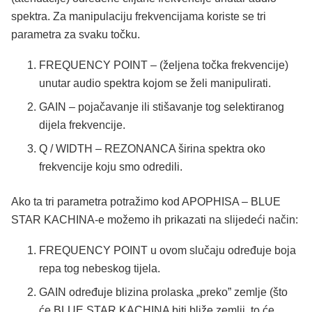
spektra. Za manipulaciju frekvencijama koriste se tri
parametra za svaku točku.
FREQUENCY POINT – (željena točka frekvencije)
unutar audio spektra kojom se želi manipulirati.
GAIN – pojačavanje ili stišavanje tog selektiranog
dijela frekvencije.
Q / WIDTH – REZONANCA širina spektra oko
frekvencije koju smo odredili.
Ako ta tri parametra potražimo kod APOPHISA – BLUE
STAR KACHINA-e možemo ih prikazati na slijedeći način:
FREQUENCY POINT u ovom slučaju određuje boja
repa tog nebeskog tijela.
GAIN određuje blizina prolaska „preko” zemlje (što
će BLUE STAR KACHINA biti bliže zemlji, to će