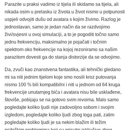
Parazite u praksi vadimo iz tijela ili skidamo sa tijela, ali
nikada osim u prelasku iz života u život nismo u potpunosti
uspjeli odvojiti dušu od avatara s kojim živimo. Razlog je
jednostavan, samo je jedan način da se razdvojimo
živi/svjesni u ovoj simulaciji, a to je pogoditi točno samo
jednu frekvenciju, maksimalno je pojačati i točnim
spektrom oko frekvencije na kojoj rezoniramo sa našim
parazitom dovesti ga do stanja distorzije da se odvojimo.
Da, zvuči kao znanstvena fantastika, ali tehnički gledano
mi sa niti jednim tijelom koje smo nosili kroz putovanja
nismo 100 % bili kompatibilni i niti u jednom od 64 kruga
frekvencije unutarnjeg bića i avatara nisu bile usklađene,
štoviše, pobijaju se na gotovo svim nivoima. Malo samo
pogledajte koliko ljudi nije zadovoljno sobom i svojim
izgledom, pogledajte koliko ljudi zbog toga pati, zatim
pogledajte koliko ljudi je sa nekim blažim ili težim
psihičkim problemima koji su prisutni isključivo zbog