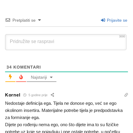
Pretplatiti se
Prijavite se
3000
34
KOMENTARI
Najstariji
Kornel
5 godine prije
Nedostaje definicija ega. Tijela ne donose ego, već se ego
okolinom insertira. Materijalne potrebe tijela je predpodstavka
za formiranje ega.
Dijete po rođenju nema ego, ono što dijete ima to su fizičke
potrebe uz koje se pojavljuju i one ostale potrebe, u početku