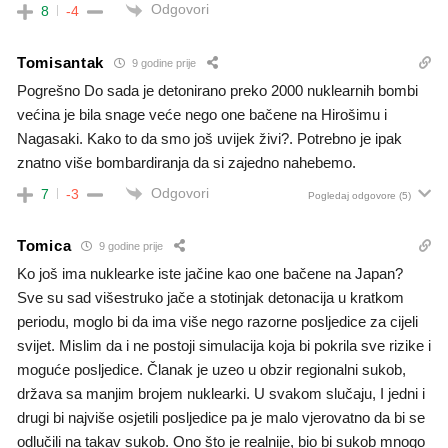
Odgovori
8
-4
Tomisantak
9 godine prije
Pogrešno Do sada je detonirano preko 2000 nuklearnih bombi
većina je bila snage veće nego one bačene na Hirošimu i
Nagasaki. Kako to da smo još uvijek živi?. Potrebno je ipak
znatno više bombardiranja da si zajedno nahebemo.
Odgovori
7
-3
Pogledaj odgovore
(5)
Tomica
9 godine prije
Ko još ima nuklearke iste jačine kao one bačene na Japan?
Sve su sad višestruko jače a stotinjak detonacija u kratkom
periodu, moglo bi da ima više nego razorne posljedice za cijeli
svijet. Mislim da i ne postoji simulacija koja bi pokrila sve rizike i
moguće posljedice. Članak je uzeo u obzir regionalni sukob,
država sa manjim brojem nuklearki. U svakom slučaju, I jedni i
drugi bi najviše osjetili posljedice pa je malo vjerovatno da bi se
odlučili na takav sukob. Ono što je realnije, bio bi sukob mnogo