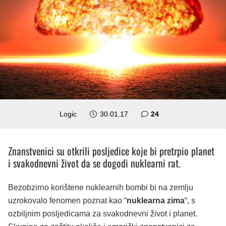
komentara
Logic
30.01.17
24
Znanstvenici su otkrili posljedice koje bi pretrpio planet
i svakodnevni život da se dogodi nuklearni rat.
Bezobzirno korištene nuklearnih bombi bi na zemlju
uzrokovalo fenomen poznat kao “
nuklearna zima
“, s
ozbiljnim posljedicama za svakodnevni život i planet.