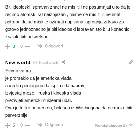
Biti ideoloski ispravan znaci ne misliti i ne posumnjati u to da je
recimo atomski rat neizbjezan , naime ne misliti ili ne imati
potrebu da se misli te uzimati napisana laprdanja zdravo za
gotovo jednoznacno je biti ideoloski ispravan sto bi u konacnici
znacilo biti nesvetsan .
Odgovori
3
0
New world
9 godine prije
Svima vama
je promaklo da je americka vlada
naredila pentagonu da ispita i da napravi
izvjestaj moze li ruska i kineska vlada
prezivjeti americki nuklearni udar.
Ovo je toliko perverzno, bolesno iz Washingona da ne moze biti
perverznije.
Odgovori
5
0
Pogledaj odgovore
(1)