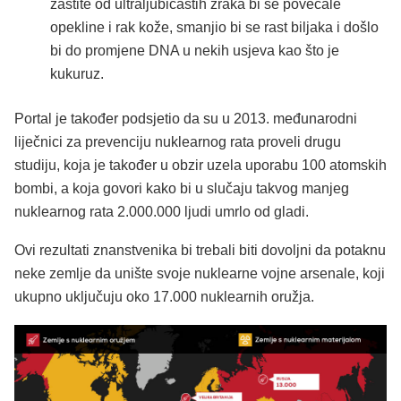
zaštite od ultraljubičastih zraka bi se povećale
opekline i rak kože, smanjio bi se rast biljaka i došlo
bi do promjene DNA u nekih usjeva kao što je
kukuruz.
Portal je također podsjetio da su u 2013. međunarodni
liječnici za prevenciju nuklearnog rata proveli drugu
studiju, koja je također u obzir uzela uporabu 100 atomskih
bombi, a koja govori kako bi u slučaju takvog manjeg
nuklearnog rata 2.000.000 ljudi umrlo od gladi.
Ovi rezultati znanstvenika bi trebali biti dovoljni da potaknu
neke zemlje da unište svoje nuklearne vojne arsenale, koji
ukupno uključuju oko 17.000 nuklearnih oružja.