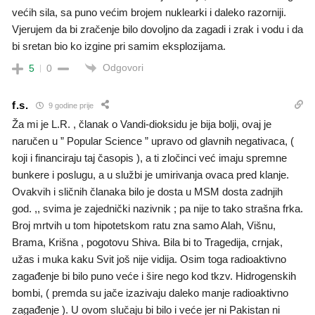
većih sila, sa puno većim brojem nuklearki i daleko razorniji.
Vjerujem da bi zračenje bilo dovoljno da zagadi i zrak i vodu i da
bi sretan bio ko izgine pri samim eksplozijama.
Odgovori
5
0
f.s.
9 godine prije
Ža mi je L.R. , članak o Vandi-dioksidu je bija bolji, ovaj je
naručen u ” Popular Science ” upravo od glavnih negativaca, (
koji i financiraju taj časopis ), a ti zločinci već imaju spremne
bunkere i poslugu, a u službi je umirivanja ovaca pred klanje.
Ovakvih i sličnih članaka bilo je dosta u MSM dosta zadnjih
god. ,, svima je zajednički nazivnik ; pa nije to tako strašna frka.
Broj mrtvih u tom hipotetskom ratu zna samo Alah, Višnu,
Brama, Krišna , pogotovu Shiva. Bila bi to Tragedija, crnjak,
užas i muka kaku Svit još nije vidija. Osim toga radioaktivno
zagađenje bi bilo puno veće i šire nego kod tkzv. Hidrogenskih
bombi, ( premda su jače izazivaju daleko manje radioaktivno
zagađenje ). U ovom slučaju bi bilo i veće jer ni Pakistan ni