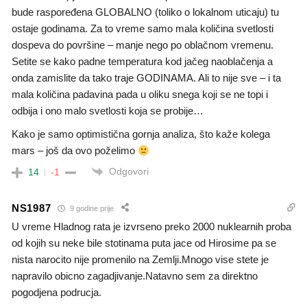
bude raspoređena GLOBALNO (toliko o lokalnom uticaju) tu
ostaje godinama. Za to vreme samo mala količina svetlosti
dospeva do površine – manje nego po oblačnom vremenu.
Setite se kako padne temperatura kod jačeg naoblačenja a
onda zamislite da tako traje GODINAMA. Ali to nije sve – i ta
mala količina padavina pada u oliku snega koji se ne topi i
odbija i ono malo svetlosti koja se probije…
Kako je samo optimistična gornja analiza, što kaže kolega
mars – još da ovo poželimo
Odgovori
14
-1
NS1987
9 godine prije
U vreme Hladnog rata je izvrseno preko 2000 nuklearnih proba
od kojih su neke bile stotinama puta jace od Hirosime pa se
nista narocito nije promenilo na Zemlji.Mnogo vise stete je
napravilo obicno zagadjivanje.Natavno sem za direktno
pogodjena podrucja.