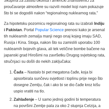
Skupina za zaštitu okoliša i američki znanstvenici za
proučavanje atmosfere su razvili model koji nam pokazuje
što bi se dogodili nakon “regionalnog nuklearnog rata.”
Za hipotetsku pozornicu regionalnog rata su izabrali
Indiju
i Pakistan
. Portal
Popular Science
prenosi kako je arsenal
tih nuklearnih zemalja manji nego onaj kojeg imaju SAD,
Rusija i Kina. Stoga, nakon što su zamislili uporabu 100
nuklearnih bojevih glava, ali tek veličine bombe bačene na
japanski grad Hirošimi na završetku Drugog svjetskog rata,
stručnjaci su došli do nekih zaključaka:
Čađa
– Nastalo bi pet megatona čađe, koja bi
apsorbirala sunčevu svjetlost i toplinu prije nego što
dosegne Zemlju, čak i ako bi se dio čađe kroz kišu
uspio vratiti na tlo.
Zahlađenje
– U samo jednoj godini bi temperatura
na površini Zemlje pala za oko 2 stupnja Celzija, a