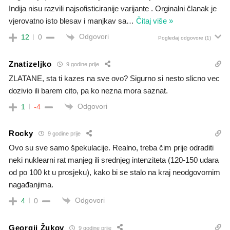
Indija nisu razvili najsofisticiranije varijante . Orginalni članak je
vjerovatno isto blesav i manjkav sa
…
Čitaj više »
Odgovori
12
0
Pogledaj odgovore
(1)
Znatizeljko
9 godine prije
ZLATANE, sta ti kazes na sve ovo? Sigurno si nesto slicno vec
dozivio ili barem cito, pa ko nezna mora saznat.
Odgovori
1
-4
Rocky
9 godine prije
Ovo su sve samo špekulacije. Realno, treba čim prije odraditi
neki nuklearni rat manjeg ili srednjeg intenziteta (120-150 udara
od po 100 kt u prosjeku), kako bi se stalo na kraj neodgovornim
nagađanjima.
Odgovori
4
0
Georgij Žukov
9 godine prije