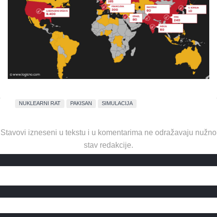
NUKLEARNI RAT
PAKISAN
SIMULACIJA
Stavovi izneseni u tekstu i u komentarima ne odražavaju nužno
stav redakcije.