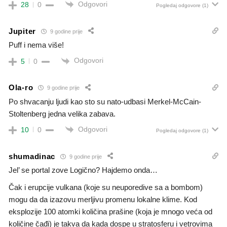
Odgovori
28
0
Pogledaj odgovore
(1)
Jupiter
9 godine prije
Puff i nema više!
Odgovori
5
0
Ola-ro
9 godine prije
Po shvacanju ljudi kao sto su nato-udbasi Merkel-McCain-
Stoltenberg jedna velika zabava.
Odgovori
10
0
Pogledaj odgovore
(1)
shumadinac
9 godine prije
Jel’ se portal zove Logično? Hajdemo onda…
Čak i erupcije vulkana (koje su neuporedive sa a bombom)
mogu da da izazovu merljivu promenu lokalne klime. Kod
eksplozije 100 atomki količina prašine (koja je mnogo veća od
količine čađi) je takva da kada dospe u stratosferu i vetrovima