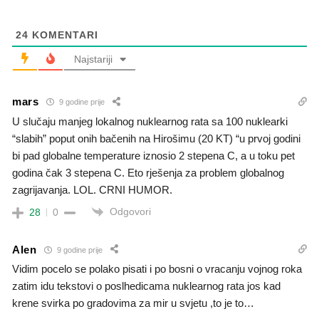
24
KOMENTARI
Najstariji
mars
9 godine prije
U slučaju manjeg lokalnog nuklearnog rata sa 100 nuklearki
“slabih” poput onih bačenih na Hirošimu (20 KT) “u prvoj godini
bi pad globalne temperature iznosio 2 stepena C, a u toku pet
godina čak 3 stepena C. Eto rješenja za problem globalnog
zagrijavanja. LOL. CRNI HUMOR.
Odgovori
28
0
Alen
9 godine prije
Vidim pocelo se polako pisati i po bosni o vracanju vojnog roka
zatim idu tekstovi o poslhedicama nuklearnog rata jos kad
krene svirka po gradovima za mir u svjetu ,to je to…