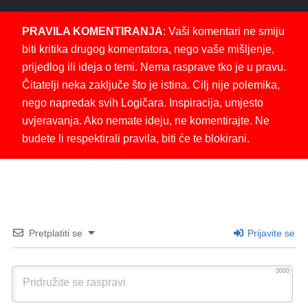
PRAVILA KOMENTIRANJA
: Vaši komentari ne smiju
biti kritika drugog komentatora, nego vaše mišljenje,
prijedlog ili ideja o temi. Nema rasprave tko je u pravu.
Čitatelji neka zaključe što je istina. Cilj nije polemika,
nego napredak svih Logičara. Inspiracija, umjesto
uvjeravanja. Ako nemate ideju, ne komentirajte. Ne
budete li respektirali pravila, biti će te blokirani.
Pretplatiti se
Prijavite se
3000