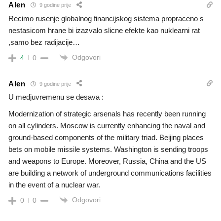
Alen
9 godine prije
Recimo rusenje globalnog financijskog sistema propraceno s
nestasicom hrane bi izazvalo slicne efekte kao nuklearni rat
,samo bez radijacije…
Odgovori
4
0
Alen
9 godine prije
U medjuvremenu se desava :
Modernization of strategic arsenals has recently been running
on all cylinders. Moscow is currently enhancing the naval and
ground-based components of the military triad. Beijing places
bets on mobile missile systems. Washington is sending troops
and weapons to Europe. Moreover, Russia, China and the US
are building a network of underground communications facilities
in the event of a nuclear war.
Odgovori
0
0