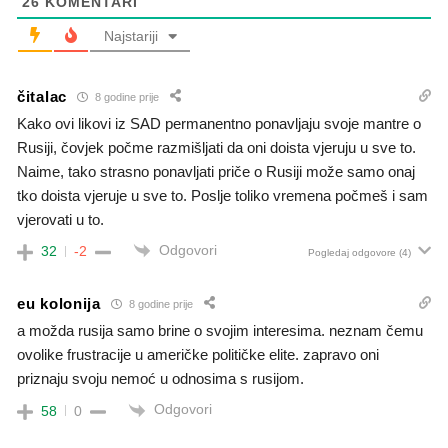
26
KOMENTARI
Najstariji
čitalac
8 godine prije
Kako ovi likovi iz SAD permanentno ponavljaju svoje mantre o
Rusiji, čovjek počme razmišljati da oni doista vjeruju u sve to.
Naime, tako strasno ponavljati priče o Rusiji može samo onaj
tko doista vjeruje u sve to. Poslje toliko vremena počmeš i sam
vjerovati u to.
Odgovori
32
-2
Pogledaj odgovore
(4)
eu kolonija
8 godine prije
a možda rusija samo brine o svojim interesima. neznam čemu
ovolike frustracije u američke političke elite. zapravo oni
priznaju svoju nemoć u odnosima s rusijom.
Odgovori
58
0