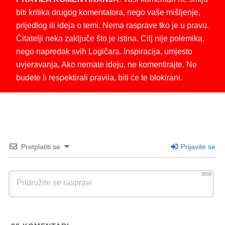
biti kritika drugog komentatora, nego vaše mišljenje,
prijedlog ili ideja o temi. Nema rasprave tko je u pravu.
Čitatelji neka zaključe što je istina. Cilj nije polemika,
nego napredak svih Logičara. Inspiracija, umjesto
uvjeravanja. Ako nemate ideju, ne komentirajte. Ne
budete li respektirali pravila, biti će te blokirani.
Pretplatiti se
Prijavite se
3000