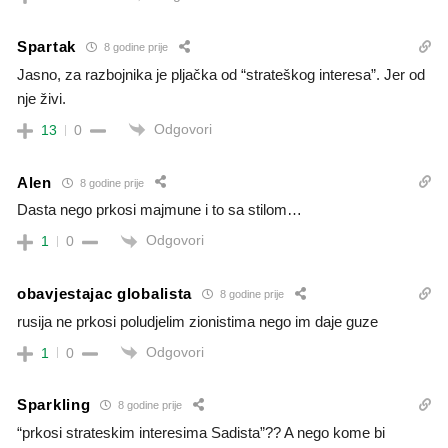
Spartak
8 godine prije
Jasno, za razbojnika je pljačka od “strateškog interesa”. Jer od
nje živi.
Odgovori
13
0
Alen
8 godine prije
Dasta nego prkosi majmune i to sa stilom…
Odgovori
1
0
obavjestajac globalista
8 godine prije
rusija ne prkosi poludjelim zionistima nego im daje guze
Odgovori
1
0
Sparkling
8 godine prije
“prkosi strateskim interesima Sadista”?? A nego kome bi