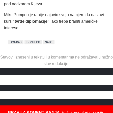
pod nadzorom Kijeva.
Mike Pompeo je ranije najavio svoju namjeru da nastavi
kurs
“tvrde diplomacije”
, ako treba braniti američke
interese.
DONBAS
DONJECK
NATO
Stavovi izneseni u tekstu i u komentarima ne odražavaju nužno
stav redakcije.
PRAVILA KOMENTIRANJA
: Vaši komentari ne smiju