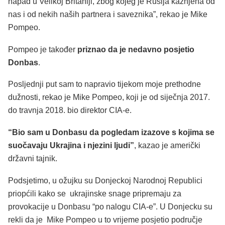
napad u Velikoj Britaniji, zbog kojeg je Rusija kažnjena od
nas i od nekih naših partnera i saveznika”, rekao je Mike
Pompeo.
Pompeo je također
priznao da je nedavno posjetio
Donbas
.
Posljednji put sam to napravio tijekom moje prethodne
dužnosti, rekao je Mike Pompeo, koji je od siječnja 2017.
do travnja 2018. bio direktor CIA-e.
“Bio sam u Donbasu da pogledam izazove s kojima se
suočavaju Ukrajina i njezini ljudi”
, kazao je američki
državni tajnik.
Podsjetimo, u ožujku su Donjeckoj Narodnoj Republici
priopćili kako se ukrajinske snage pripremaju za
provokacije u Donbasu “po nalogu CIA-e”. U Donjecku su
rekli da je Mike Pompeo u to vrijeme posjetio područje