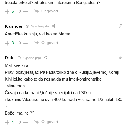
trebala prkosit? Strateskim interesima Bangladesa?
Odgovori
5
0
Kanncer
8 godine prije
Američka kuhinja, vidljivo sa Marsa…
Odgovori
3
0
Duki
8 godine prije
Mali sve zna !
Pravi obavještajac Pa kada toliko zna o Rusiji,Sjevernoj Koreji
Kini itd.itd kako to da nezna da mu interkontinentalke
“Minutman”
Čuvaju narkomani!!,točnije specijalci na LSD-u
i kokainu ?doduše ne svih 400 komada već samo 1/3 nekih 130
?
Bože imali te ??
Odgovori
4
0