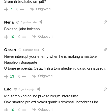
Sram ih bilo,kako smiju!!?
Odgovori
7
0
Nena
8 godine prije
Bolesno, jako bolesno
Odgovori
10
0
Goran
8 godine prije
Never interrupt your enemy when he is making a mistake.
Napoleon Bonaparte
U tome je poenta. Ostaviti ih u tom ubedjenju da su oni izuzetni.
Odgovori
13
0
Edo
8 godine prije
Ma samo kad oni ne prkose ničijim interesima.
Ovo stvarno prelazi svaku granicu drskosti i bezobrazluka.
Odgovori
10
0