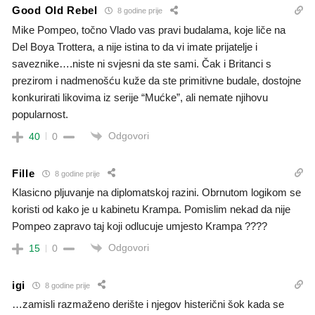
Good Old Rebel
8 godine prije
Mike Pompeo, točno Vlado vas pravi budalama, koje liče na
Del Boya Trottera, a nije istina to da vi imate prijatelje i
saveznike….niste ni svjesni da ste sami. Čak i Britanci s
prezirom i nadmenošću kuže da ste primitivne budale, dostojne
konkurirati likovima iz serije “Mućke”, ali nemate njihovu
popularnost.
Odgovori
40
0
Fille
8 godine prije
Klasicno pljuvanje na diplomatskoj razini. Obrnutom logikom se
koristi od kako je u kabinetu Krampa. Pomislim nekad da nije
Pompeo zapravo taj koji odlucuje umjesto Krampa ????
Odgovori
15
0
igi
8 godine prije
…zamisli razmaženo derište i njegov histerični šok kada se