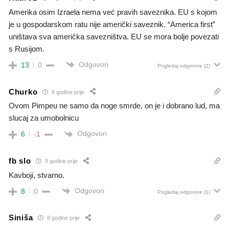
Amerika osim Izraela nema već pravih saveznika. EU s kojom
je u gospodarskom ratu nije američki saveznik. “America first”
uništava sva američka savezništva. EU se mora bolje povezati
s Rusijom.
Odgovori
13
0
Pogledaj odgovore
(2)
Churko
8 godine prije
Ovom Pimpeu ne samo da noge smrde, on je i dobrano lud, ma
slucaj za umobolnicu
Odgovori
6
-1
fb slo
8 godine prije
Kavboji, stvarno.
Odgovori
8
0
Pogledaj odgovore
(1)
Siniša
8 godine prije