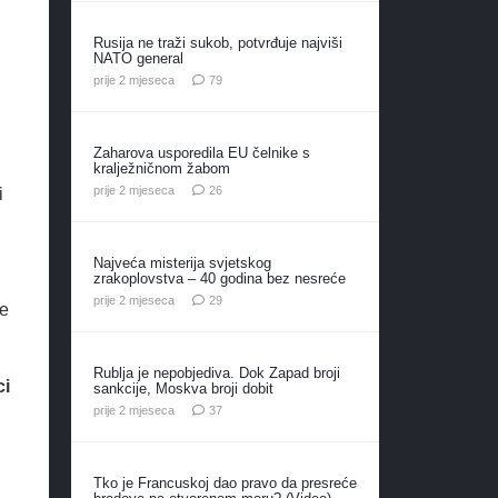
Rusija ne traži sukob, potvrđuje najviši
NATO general
komentara
prije 2 mjeseca
79
Zaharova usporedila EU čelnike s
kralježničnom žabom
komentara
prije 2 mjeseca
26
i
Najveća misterija svjetskog
zrakoplovstva – 40 godina bez nesreće
komentara
prije 2 mjeseca
29
ne
Rublja je nepobjediva. Dok Zapad broji
ci
sankcije, Moskva broji dobit
komentara
prije 2 mjeseca
37
Tko je Francuskoj dao pravo da presreće