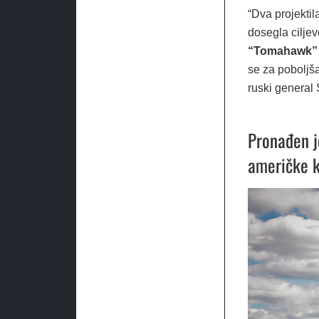
“Dva projektil
dosegla ciljev
“Tomahawk” i
se za poboljša
ruski general
Pronađen j
američke k