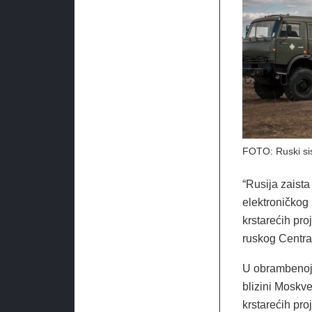
FOTO: Ruski si
“Rusija zaista
elektroničkog
krstarećih pro
ruskog Centra 
U obrambenoj
blizini Moskve
krstarećih pro