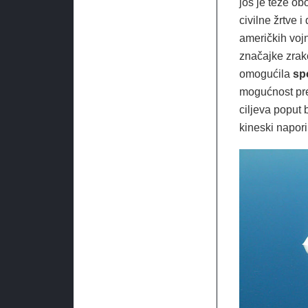
još je teže obo
civilne žrtve i
američkih voj
značajke zrako
omogućila
spo
mogućnost prež
ciljeva poput 
kineski napori