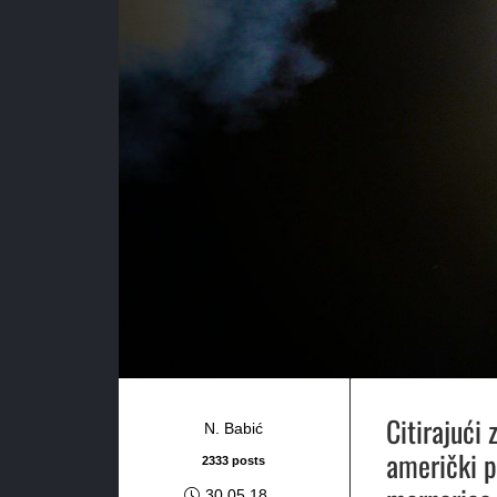
Citirajući
N. Babić
američki p
2333 posts
30.05.18