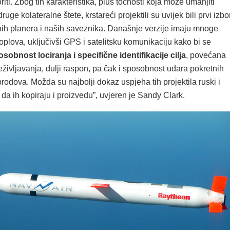
riti. Zbog tih karakteristika, plus točnosti koja može umanjiti
 druge kolateralne štete, krstareći projektili su uvijek bili prvi izbo
nih planera i naših saveznika. Današnje verzije imaju mnoge
plova, uključivši GPS i satelitsku komunikaciju kako bi se
sobnost lociranja i specifične identifikacije cilja
, povećana
ivljavanja, dulji raspon, pa čak i sposobnost udara pokretnih
brodova. Možda su najbolji dokaz uspjeha tih projektila ruski i
 da ih kopiraju i proizvedu”, uvjeren je Sandy Clark.