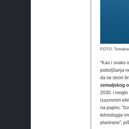
FOTO: Tomahaw
“Kao i svako 
poboljšanja ne
da se stvori br
zemaljskog o
2030. i moglo b
izazovnim elek
na papiru. “I
tehnologije im
planirano”, p