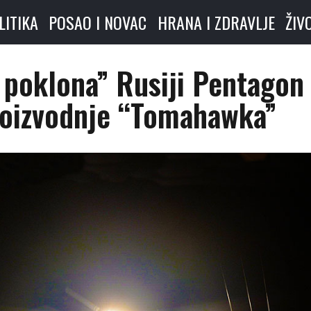
LITIKA
POSAO I NOVAC
HRANA I ZDRAVLJE
ŽIV
 poklona” Rusiji Pentagon
proizvodnje “Tomahawka”