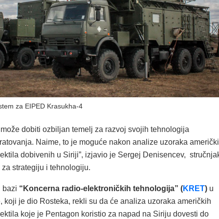
stem za EIPED Krasukha-4
 može dobiti ozbiljan temelj za razvoj svojih tehnologija
 ratovanja. Naime, to je moguće nakon analize uzoraka američk
jektila dobivenih u Siriji”, izjavio je Sergej Denisencev, stručnja
za strategiju i tehnologiju.
 bazi
“Koncerna radio-elektroničkih tehnologija” (
KRET
)
u
, koji je dio Rosteka, rekli su da će analiza uzoraka američkih
jektila koje je Pentagon koristio za napad na Siriju dovesti do