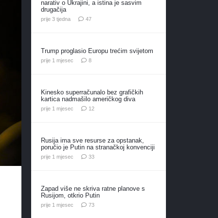
narativ o Ukrajini, a istina je sasvim
drugačija
komentara
prije 3 tjedna
47
Trump proglasio Europu trećim svijetom
komentara
prije 1 mjesec
8
Kinesko superračunalo bez grafičkih
kartica nadmašilo američkog diva
komentara
prije 1 mjesec
12
Rusija ima sve resurse za opstanak,
poručio je Putin na stranačkoj konvenciji
komentara
prije 1 mjesec
33
Zapad više ne skriva ratne planove s
Rusijom, otkrio Putin
komentara
prije 1 mjesec
73