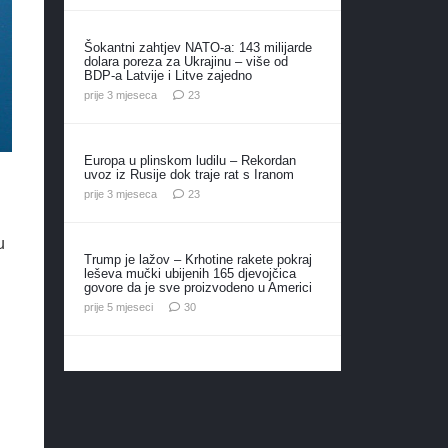
Šokantni zahtjev NATO-a: 143 milijarde
dolara poreza za Ukrajinu – više od
BDP-a Latvije i Litve zajedno
komentara
prije 3 mjeseca
23
Europa u plinskom ludilu – Rekordan
uvoz iz Rusije dok traje rat s Iranom
komentara
prije 3 mjeseca
23
u
Trump je lažov – Krhotine rakete pokraj
leševa mučki ubijenih 165 djevojčica
govore da je sve proizvodeno u Americi
i
komentara
prije 5 mjeseci
30