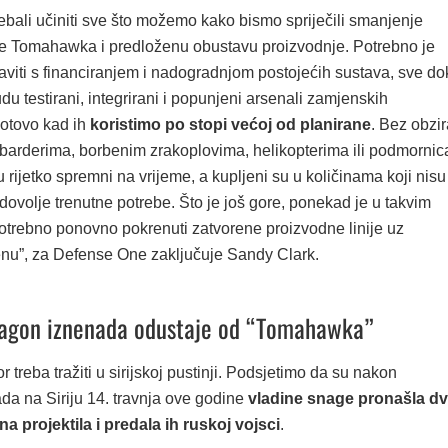
ebali učiniti sve što možemo kako bismo spriječili smanjenje
je Tomahawka i predloženu obustavu proizvodnje. Potrebno je
aviti s financiranjem i nadogradnjom postojećih sustava, sve do
u testirani, integrirani i popunjeni arsenali zamjenskih
gotovo kad ih
koristimo po stopi većoj od planirane
. Bez obzir
mbarderima, borbenim zrakoplovima, helikopterima ili podmornic
u rijetko spremni na vrijeme, a kupljeni su u količinama koji nisu
dovolje trenutne potrebe. Što je još gore, ponekad je u takvim
otrebno ponovno pokrenuti zatvorene proizvodne linije uz
jenu”, za Defense One zaključuje Sandy Clark.
tagon iznenada odustaje od “Tomahawka”
treba tražiti u sirijskoj pustinji. Podsjetimo da su nakon
da na Siriju 14. travnja ove godine
vladine snage pronašla d
a projektila i predala ih ruskoj vojsci
.