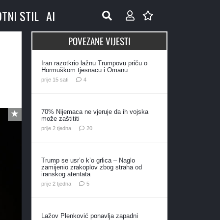
OTNI STIL
AI
POVEZANE VIJESTI
Iran razotkrio lažnu Trumpovu priču o
Hormuškom tjesnacu i Omanu
komentara
prije 15 sati
4
70% Nijemaca ne vjeruje da ih vojska
može zaštititi
komentara
prije 2 tjedna
20
Trump se usr’o k’o grlica – Naglo
zamijenio zrakoplov zbog straha od
iranskog atentata
komentara
prije 2 tjedna
5
Lažov Plenković ponavlja zapadni