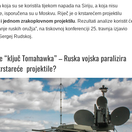
a koja su se koristila tijekom napada na Siriju, a koja nisu
e, isporučena su u Moskvu. Riječ je o krstarećem projektilu
 jednom zrakoplovnom projektilu
. Rezultati analize koristit ć
nje ruskih oružja”, na tiskovnoj konferenciji 25. travnja izjavio
 Sergej Rudskoj.
e “ključ Tomahawka” – Ruska vojska paralizira
rstareće projektile?