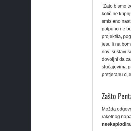
“Zato bismo tr
količine kupn
smisleno nast
potpuno ne bud
projektila, po
jesu li na bo
novi sustavi s
dovoljni da za
slučajevima p
pretjeranu ci
Zašto Pen
Možda odgovor 
raketnog napa
neeksplodiran