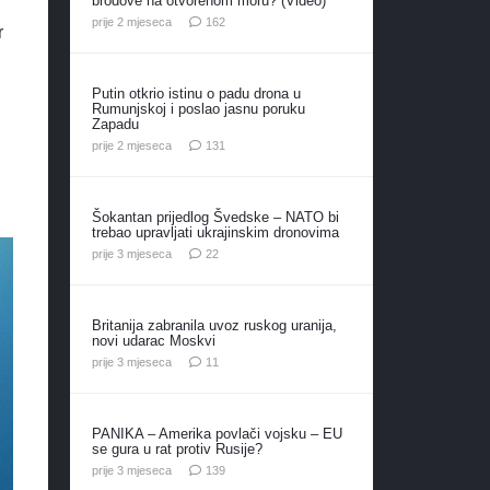
brodove na otvorenom moru? (Video)
komentara
prije 2 mjeseca
162
r
Putin otkrio istinu o padu drona u
Rumunjskoj i poslao jasnu poruku
Zapadu
komentar
prije 2 mjeseca
131
Šokantan prijedlog Švedske – NATO bi
trebao upravljati ukrajinskim dronovima
komentara
prije 3 mjeseca
22
Britanija zabranila uvoz ruskog uranija,
novi udarac Moskvi
komentara
prije 3 mjeseca
11
PANIKA – Amerika povlači vojsku – EU
se gura u rat protiv Rusije?
komentara
prije 3 mjeseca
139