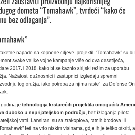
želi zaustaviti proizvodnju najkorisnijeg
 dugog dometa “Tomahawk”, tvrdeći “kako će
nu bez odlaganja”.
Tomahawk”
raketne napade na kopnene ciljeve projektili “Tomahawk” su bil
ment svake velike vojne kampanje više od dva desetljeća,
udare 2017. i 2018. kako bi se kaznio sirijski režim za uporabu
ja. Nažalost, dužnosnici i zastupnici izgledaju spremni
izvodnju tog oružja, iako potreba za njima raste”, za Defense O
ark.
 godina je
tehnologija krstarećih projektila omogućila Ameri
eve duboko u neprijateljskom području
, bez izlaganja pilota
ateljskoj vatri. Lansirani su sa zrakoplova, ratnih brodova ili
omahawk” leti na vrlo niskim visinama, gdje ih je teško otkriti, a