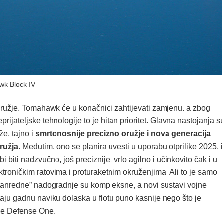
k Block IV
oružje, Tomahawk će u konačnici zahtijevati zamjenu, a zbog
prijateljske tehnologije to je hitan prioritet. Glavna nastojanja s
že, tajno i
smrtonosnije precizno oružje i nova generacija
ružja
. Međutim, ono se planira uvesti u uporabu otprilike 2025. 
i biti nadzvučno, još preciznije, vrlo agilno i učinkovito čak i u
troničkim ratovima i proturaketnim okruženjima. Ali to je samo
zvanredne” nadogradnje su kompleksne, a novi sustavi vojne
aju gadnu naviku dolaska u flotu puno kasnije nego što je
iše Defense One.