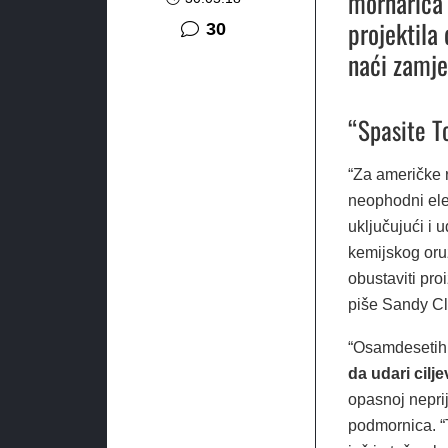
mornarica 
projektila
komentara
30
naći zamje
“Spasite 
“Za američke 
neophodni ele
uključujući i 
kemijskog oruž
obustaviti pro
piše Sandy Cl
“Osamdesetih
da udari cilj
opasnoj neprij
podmornica. “T