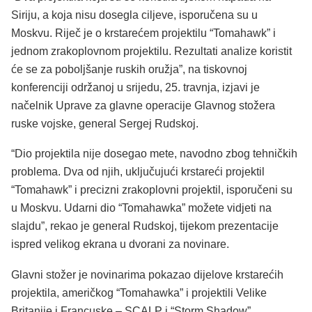
Siriju, a koja nisu dosegla ciljeve, isporučena su u
Moskvu. Riječ je o krstarećem projektilu “Tomahawk” i
jednom zrakoplovnom projektilu. Rezultati analize koristit
će se za poboljšanje ruskih oružja”, na tiskovnoj
konferenciji održanoj u srijedu, 25. travnja, izjavi je
načelnik Uprave za glavne operacije Glavnog stožera
ruske vojske, general Sergej Rudskoj.
“Dio projektila nije dosegao mete, navodno zbog tehničkih
problema. Dva od njih, uključujući krstareći projektil
“Tomahawk” i precizni zrakoplovni projektil, isporučeni su
u Moskvu. Udarni dio “Tomahawka” možete vidjeti na
slajdu”, rekao je general Rudskoj, tijekom prezentacije
ispred velikog ekrana u dvorani za novinare.
Glavni stožer je novinarima pokazao dijelove krstarećih
projektila, američkog “Tomahawka” i projektili Velike
Britanije i Francuske – SCALP i “Storm Shadow”.