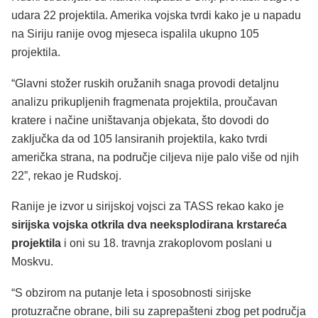
udara 22 projektila. Amerika vojska tvrdi kako je u napadu
na Siriju ranije ovog mjeseca ispalila ukupno 105
projektila.
“Glavni stožer ruskih oružanih snaga provodi detaljnu
analizu prikupljenih fragmenata projektila, proučavan
kratere i načine uništavanja objekata, što dovodi do
zaključka da od 105 lansiranih projektila, kako tvrdi
američka strana, na područje ciljeva nije palo više od njih
22”, rekao je Rudskoj.
Ranije je izvor u sirijskoj vojsci za TASS rekao kako je
sirijska vojska otkrila dva neeksplodirana krstareća
projektila
i oni su 18. travnja zrakoplovom poslani u
Moskvu.
“S obzirom na putanje leta i sposobnosti sirijske
protuzračne obrane, bili su zaprepašteni zbog pet područja