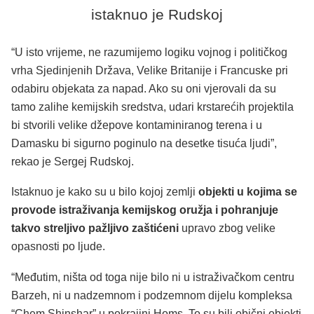
istaknuo je Rudskoj
“U isto vrijeme, ne razumijemo logiku vojnog i političkog
vrha Sjedinjenih Država, Velike Britanije i Francuske pri
odabiru objekata za napad. Ako su oni vjerovali da su
tamo zalihe kemijskih sredstva, udari krstarećih projektila
bi stvorili velike džepove kontaminiranog terena i u
Damasku bi sigurno poginulo na desetke tisuća ljudi”,
rekao je Sergej Rudskoj.
Istaknuo je kako su u bilo kojoj zemlji
objekti u kojima se
provode istraživanja kemijskog oružja i pohranjuje
takvo streljivo pažljivo zaštićeni
upravo zbog velike
opasnosti po ljude.
“Međutim, ništa od toga nije bilo ni u istraživačkom centru
Barzeh, ni u nadzemnom i podzemnom dijelu kompleksa
“Chem Shinshar” u pokrajini Homs. To su bili obični objekti