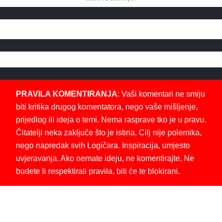
PRAVILA KOMENTIRANJA
: Vaši komentari ne smiju
biti kritika drugog komentatora, nego vaše mišljenje,
prijedlog ili ideja o temi. Nema rasprave tko je u pravu.
Čitatelji neka zaključe što je istina. Cilj nije polemika,
nego napredak svih Logičara. Inspiracija, umjesto
uvjeravanja. Ako nemate ideju, ne komentirajte. Ne
budete li respektirali pravila, biti će te blokirani.