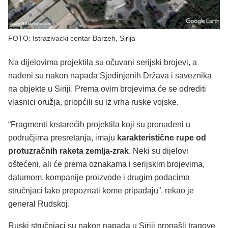
FOTO: Istrazivacki centar Barzeh, Sirija
Na dijelovima projektila su očuvani serijski brojevi, a
nađeni su nakon napada Sjedinjenih Država i saveznika
na objekte u Siriji. Prema ovim brojevima će se odrediti
vlasnici oružja, priopćili su iz vrha ruske vojske.
“Fragmenti krstarećih projektila koji su pronađeni u
područjima presretanja, imaju
karakteristične rupe od
protuzračnih raketa zemlja-zrak
. Neki su dijelovi
oštećeni, ali će prema oznakama i serijskim brojevima,
datumom, kompanije proizvode i drugim podacima
stručnjaci lako prepoznati kome pripadaju”, rekao je
general Rudskoj.
Ruski stručnjaci su nakon napada u Siriji pronašli tragove