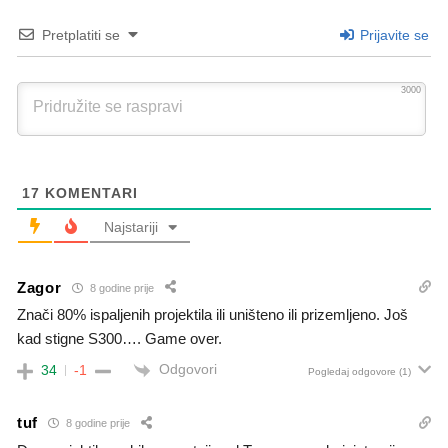
Pretplatiti se
Prijavite se
3000
17
KOMENTARI
Najstariji
Zagor
8 godine prije
Znači 80% ispaljenih projektila ili uništeno ili prizemljeno. Još
kad stigne S300…. Game over.
Odgovori
34
-1
Pogledaj odgovore
(1)
tuf
8 godine prije