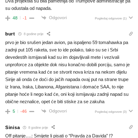
Dva projektila su bila pametnija od Trumpove administracije pa
su odustala od napada.
Odgovori
48
-1
Pogledaj odgovore
(1)
burt
8 godine prije
prvo je bio srušen jedan avion, pa ispaljeno 59 tomahawka pa
zadnji put 105 raketa, sve to ide polako, tako su se i Srbi
devedestih ismijavali kad su im dojavljivali mete i vezivali
unproforce za objekte dok nisu konačno dobili porciju, samo je
pitanje vremena kad će se stvorit nova kriza na nekom dijelu
Sirije ali onda će doći do jačih napada ovaj put na strane trupe
iz Irana, Iraka, Libanona, Afganistana i domaće SAA, to nije
pitanje hoće li nego kad će, oni koji ismijavaju zadnji napad su
obične neznalice, opet će biti stiske za se zakuha
Odgovori
5
-46
Pogledaj odgovore
(3)
Sinisa
8 godine prije
Off pitanje….: Smijete li pisati o “Pravda za Davida” !?