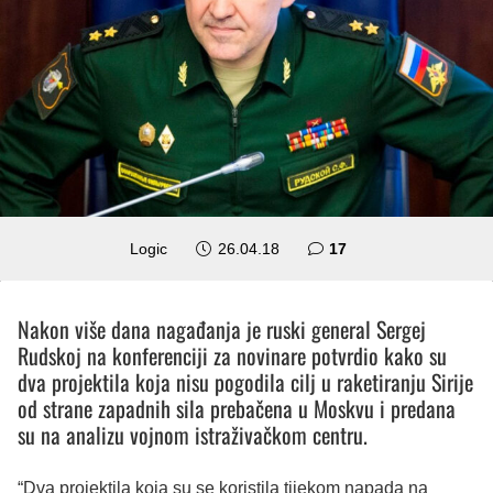
komentara
Logic
26.04.18
17
Nakon više dana nagađanja je ruski general Sergej
Rudskoj na konferenciji za novinare potvrdio kako su
dva projektila koja nisu pogodila cilj u raketiranju Sirije
od strane zapadnih sila prebačena u Moskvu i predana
su na analizu vojnom istraživačkom centru.
“Dva projektila koja su se koristila tijekom napada na