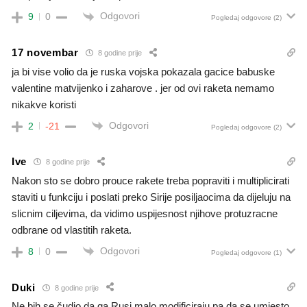
Odgovori
9
0
Pogledaj odgovore
(2)
17 novembar
8 godine prije
ja bi vise volio da je ruska vojska pokazala gacice babuske
valentine matvijenko i zaharove . jer od ovi raketa nemamo
nikakve koristi
Odgovori
2
-21
Pogledaj odgovore
(2)
Ive
8 godine prije
Nakon sto se dobro prouce rakete treba popraviti i multiplicirati
staviti u funkciju i poslati preko Sirije posiljaocima da dijeluju na
slicnim ciljevima, da vidimo uspijesnost njihove protuzracne
odbrane od vlastitih raketa.
Odgovori
8
0
Pogledaj odgovore
(1)
Duki
8 godine prije
Ne bih se čudio da ga Rusi malo modificiraju pa da se umjesto