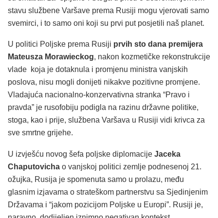
stavu službene Varšave prema Rusiji mogu vjerovati samo
svemirci, i to samo oni koji su prvi put posjetili naš planet.
U politici Poljske prema Rusiji
prvih sto dana premijera
Mateusza Morawieckog
, nakon kozmetičke rekonstrukcije
vlade koja je dotaknula i promjenu ministra vanjskih
poslova, nisu mogli donijeti nikakve pozitivne promjene.
Vladajuća nacionalno-konzervativna stranka “Pravo i
pravda” je rusofobiju podigla na razinu državne politike,
stoga, kao i prije, službena Varšava u Rusiji vidi krivca za
sve smrtne grijehe.
U izvješću novog šefa poljske diplomacije
Jaceka
Chaputovicha
o vanjskoj politici zemlje podnesenoj 21.
ožujka, Rusija je spomenuta samo u prolazu, među
glasnim izjavama o strateškom partnerstvu sa Sjedinjenim
Državama i “jakom pozicijom Poljske u Europi”. Rusiji je,
naravno, dodijeljen iznimno negativan kontekst.