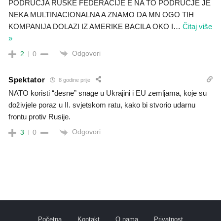
PODRUCJA RUSKE FEDERACIJE E NA TO PODRUCJE JE
NEKA MULTINACIONALNA A ZNAMO DA MN OGO TIH
KOMPANIJA DOLAZI IZ AMERIKE BACILA OKO I
…
Čitaj više
»
Odgovori
2
0
Spektator
8 godine prije
NATO koristi “desne” snage u Ukrajini i EU zemljama, koje su
doživjele poraz u II. svjetskom ratu, kako bi stvorio udarnu
frontu protiv Rusije.
Odgovori
3
0
Početna
Kontakt
O nama
Privatnost