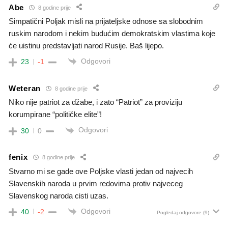
Abe
8 godine prije
Simpatični Poljak misli na prijateljske odnose sa slobodnim
ruskim narodom i nekim budućim demokratskim vlastima koje
će uistinu predstavljati narod Rusije. Baš lijepo.
Odgovori
23
-1
Weteran
8 godine prije
Niko nije patriot za džabe, i zato “Patriot” za proviziju
korumpirane “političke elite”!
Odgovori
30
0
fenix
8 godine prije
Stvarno mi se gade ove Poljske vlasti jedan od najvecih
Slavenskih naroda u prvim redovima protiv najveceg
Slavenskog naroda cisti uzas.
Odgovori
40
-2
Pogledaj odgovore
(9)