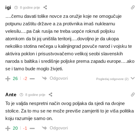
igi
8 godine prije
….čemu davati tolike novce za oružje koje ne omogučuje
potpunu zaštitu države a za protivnika imaš nuklearnu
velesilu….pa čak rusija ne treba uopće roknuti poljsku
atomkom da bi joj uništila teritorij….dovoljno je da ukopa
nekoliko stotina nečega u kalinjingrad povuče narod i vojsku te
aktivira poklon i prisustvovačemo velikoj seobi slavenskih
naroda s baltika i središnje poljske prema zapadu europe….ako
se i tamo bude moglo živjeti.
Odgovori
26
-2
Pogledaj odgovore
(2)
Ante
8 godine prije
To je valjda nespretni način ovog poljaka da sjedi na dvojne
stolice. Za to mu se ne može previše zamjeriti to je viša politika
koju razumije samo on.
Odgovori
20
-1