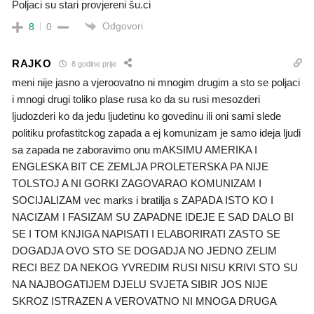
Poljaci su stari provjereni šu.ci
Odgovori
8
0
RAJKO
8 godine prije
meni nije jasno a vjeroovatno ni mnogim drugim a sto se poljaci
i mnogi drugi toliko plase rusa ko da su rusi mesozderi
ljudozderi ko da jedu ljudetinu ko govedinu ili oni sami slede
politiku profastitckog zapada a ej komunizam je samo ideja ljudi
sa zapada ne zaboravimo onu mAKSIMU AMERIKA I
ENGLESKA BIT CE ZEMLJA PROLETERSKA PA NIJE
TOLSTOJ A NI GORKI ZAGOVARAO KOMUNIZAM I
SOCIJALIZAM vec marks i bratilja s ZAPADA ISTO KO I
NACIZAM I FASIZAM SU ZAPADNE IDEJE E SAD DALO BI
SE I TOM KNJIGA NAPISATI I ELABORIRATI ZASTO SE
DOGADJA OVO STO SE DOGADJA NO JEDNO ZELIM
RECI BEZ DA NEKOG YVREDIM RUSI NISU KRIVI STO SU
NA NAJBOGATIJEM DJELU SVJETA SIBIR JOS NIJE
SKROZ ISTRAZEN A VEROVATNO NI MNOGA DRUGA