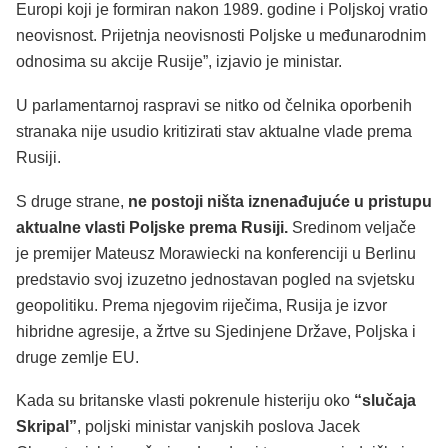
Europi koji je formiran nakon 1989. godine i Poljskoj vratio
neovisnost. Prijetnja neovisnosti Poljske u međunarodnim
odnosima su akcije Rusije”, izjavio je ministar.
U parlamentarnoj raspravi se nitko od čelnika oporbenih
stranaka nije usudio kritizirati stav aktualne vlade prema
Rusiji.
S druge strane,
ne postoji ništa iznenađujuće u pristupu
aktualne vlasti Poljske prema Rusiji.
Sredinom veljače
je premijer Mateusz Morawiecki na konferenciji u Berlinu
predstavio svoj izuzetno jednostavan pogled na svjetsku
geopolitiku. Prema njegovim riječima, Rusija je izvor
hibridne agresije, a žrtve su Sjedinjene Države, Poljska i
druge zemlje EU.
Kada su britanske vlasti pokrenule histeriju oko
“slučaja
Skripal”
, poljski ministar vanjskih poslova Jacek