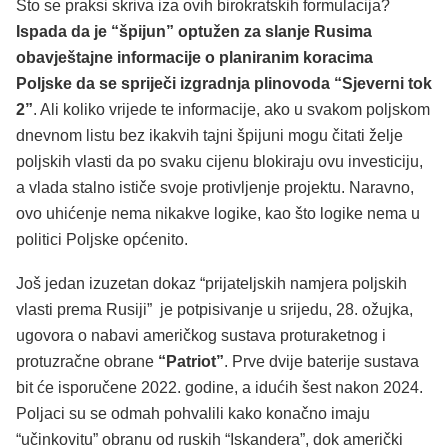
Što se praksi skriva iza ovih birokratskih formulacija?
Ispada da je “špijun” optužen za slanje Rusima
obavještajne informacije o planiranim koracima
Poljske da se spriječi izgradnja plinovoda “Sjeverni tok
2”
. Ali koliko vrijede te informacije, ako u svakom poljskom
dnevnom listu bez ikakvih tajni špijuni mogu čitati želje
poljskih vlasti da po svaku cijenu blokiraju ovu investiciju,
a vlada stalno ističe svoje protivljenje projektu. Naravno,
ovo uhićenje nema nikakve logike, kao što logike nema u
politici Poljske općenito.
Još jedan izuzetan dokaz “prijateljskih namjera poljskih
vlasti prema Rusiji” je potpisivanje u srijedu, 28. ožujka,
ugovora o nabavi američkog sustava proturaketnog i
protuzračne obrane
“Patriot”
. Prve dvije baterije sustava
bit će isporučene 2022. godine, a idućih šest nakon 2024.
Poljaci su se odmah pohvalili kako konačno imaju
“učinkovitu” obranu od ruskih “Iskandera”, dok američki