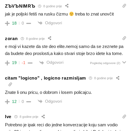
ZЪVЪNIMRЪ
8 godine prije
jak je poljski fetiš na rusku čizmu
treba to znat unovčit
Odgovori
18
0
zoran
8 godine prije
e moji vi kazete da ste deo elite.nemoj samo da se zeznete pa
da budete deo proslosti,a kako stvari stoje brzo idete ka tome.
Odgovori
19
-1
Pogledaj odgovore
(2)
citam "logicno" , logicno razmisljam
8 godine prije
Znate li onu pricu, o dobrom i losem policajcu.
Odgovori
12
0
Ive
8 godine prije
Potrebno je ipak reci dio jedne konverzacije koju sam vodio