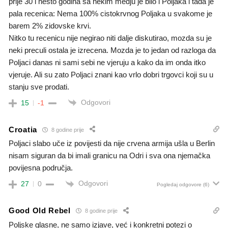
prije 30 i nesto godina sa nekim medju je bilo i Poljaka i tada je
pala recenica: Nema 100% cistokrvnog Poljaka u svakome je
barem 2% zidovske krvi.
Nitko tu recenicu nije negirao niti dalje diskutirao, mozda su je
neki preculi ostala je izrecena. Mozda je to jedan od razloga da
Poljaci danas ni sami sebi ne vjeruju a kako da im onda itko
vjeruje. Ali su zato Poljaci znani kao vrlo dobri trgovci koji su u
stanju sve prodati.
Odgovori
15
-1
Croatia
8 godine prije
Poljaci slabo uče iz povijesti da nije crvena armija ušla u Berlin
nisam siguran da bi imali granicu na Odri i sva ona njemačka
povijesna područja.
Odgovori
27
0
Pogledaj odgovore
(6)
Good Old Rebel
8 godine prije
Poljske glasne, ne samo izjave, već i konkretni potezi o