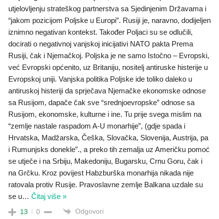
utjelovljenju strateškog partnerstva sa Sjedinjenim Državama i
“jakom pozicijom Poljske u Europi”. Rusiji je, naravno, dodijeljen
iznimno negativan kontekst. Također Poljaci su se odlučili,
docirati o negativnoj vanjskoj inicijativi NATO pakta Prema
Rusiji, čak i Njemačkoj. Poljska je ne samo Istočno – Evropski,
već Evropski općenito, uz Britaniju, nositelj antiruske histerije u
Evropskoj uniji. Vanjska politika Poljske ide toliko daleko u
antiruskoj histeriji da sprječava Njemačke ekonomske odnose
sa Rusijom, dapače čak sve “srednjoevropske” odnose sa
Rusijom, ekonomske, kulturne i ine. Tu prije svega mislim na
“zemlje nastale raspadom A-U monarhije”, (gdje spada i
Hrvatska, Madžarska, Češka, Slovačka, Slovenija, Austrija, pa
i Rumunjsks donekle”., a preko tih zemalja uz Američku pomoć
se utječe i na Srbiju, Makedoniju, Bugarsku, Crnu Goru, čak i
na Grčku. Kroz povijest Habzburška monarhija nikada nije
ratovala protiv Rusije. Pravoslavne zemlje Balkana uzdale su
se u
…
Čitaj više »
Odgovori
13
0