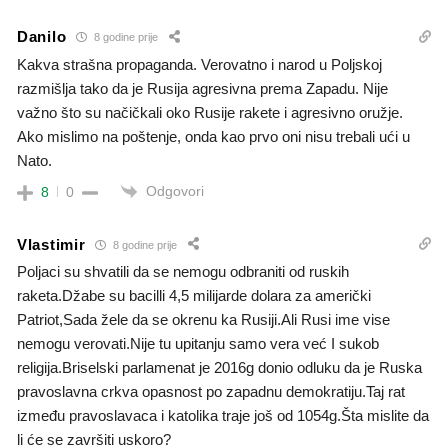
Danilo
8 godine prije
Kakva strašna propaganda. Verovatno i narod u Poljskoj
razmišlja tako da je Rusija agresivna prema Zapadu. Nije
važno što su načičkali oko Rusije rakete i agresivno oružje.
Ako mislimo na poštenje, onda kao prvo oni nisu trebali ući u
Nato.
Odgovori
8
0
Vlastimir
8 godine prije
Poljaci su shvatili da se nemogu odbraniti od ruskih
raketa.Džabe su bacilli 4,5 milijarde dolara za američki
Patriot,Sada žele da se okrenu ka Rusiji.Ali Rusi ime vise
nemogu verovati.Nije tu upitanju samo vera već I sukob
religija.Briselski parlamenat je 2016g donio odluku da je Ruska
pravoslavna crkva opasnost po zapadnu demokratiju.Taj rat
između pravoslavaca i katolika traje još od 1054g.Šta mislite da
li će se završiti uskoro?