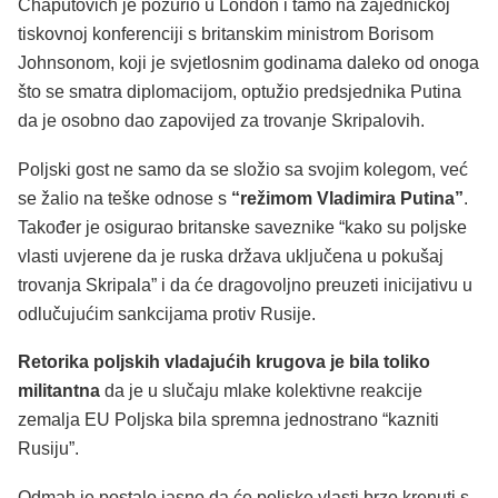
Chaputovich je požurio u London i tamo na zajedničkoj
tiskovnoj konferenciji s britanskim ministrom Borisom
Johnsonom, koji je svjetlosnim godinama daleko od onoga
što se smatra diplomacijom, optužio predsjednika Putina
da je osobno dao zapovijed za trovanje Skripalovih.
Poljski gost ne samo da se složio sa svojim kolegom, već
se žalio na teške odnose s
“režimom Vladimira Putina”
.
Također je osigurao britanske saveznike “kako su poljske
vlasti uvjerene da je ruska država uključena u pokušaj
trovanja Skripala” i da će dragovoljno preuzeti inicijativu u
odlučujućim sankcijama protiv Rusije.
Retorika poljskih vladajućih krugova je bila toliko
militantna
da je u slučaju mlake kolektivne reakcije
zemalja EU Poljska bila spremna jednostrano “kazniti
Rusiju”.
Odmah je postalo jasno da će poljske vlasti brzo krenuti s