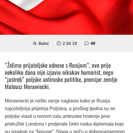
komentara
N. Babić
2.04.18
40
“Želimo prijateljske odnose s Rusijom”, ovo prije
nekoliko dana nije izjavio nikakav humorist, nego
“jastreb” poljske antiruske politike, premijer zemlje
Mateusz Morawiecki.
Morawiecki je nešto ranije naglasio kako je Rusija
najozbiljnija prijetnja Poljskoj, a prošlog tjedna su se
poljske vlasti u novom valu antiruske histerije prve
pridružile Londonu i protjerale četiri ruska diplomata koje
su smatrali za “špijune”. Stoga u priču o dobronamjernom