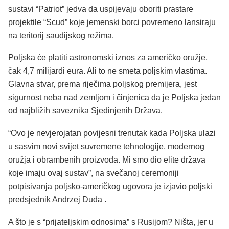
sustavi “Patriot” jedva da uspijevaju oboriti prastare
projektile “Scud” koje jemenski borci povremeno lansiraju
na teritorij saudijskog režima.
Poljska će platiti astronomski iznos za američko oružje,
čak 4,7 milijardi eura. Ali to ne smeta poljskim vlastima.
Glavna stvar, prema riječima poljskog premijera, jest
sigurnost neba nad zemljom i činjenica da je Poljska jedan
od najbližih saveznika Sjedinjenih Država.
“Ovo je nevjerojatan povijesni trenutak kada Poljska ulazi
u sasvim novi svijet suvremene tehnologije, modernog
oružja i obrambenih proizvoda. Mi smo dio elite država
koje imaju ovaj sustav”, na svečanoj ceremoniji
potpisivanja poljsko-američkog ugovora je izjavio poljski
predsjednik Andrzej Duda .
A što je s “prijateljskim odnosima” s Rusijom? Ništa, jer u