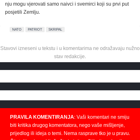
nju mogu vjerovati samo naivci i svemirci koji su prvi put
posjetili Zemlju.
NATO
PATRIOT
SKRIPAL
Stavovi izneseni u tekstu i u komentarima ne odražavaju nužno
stav redakcije.
PRAVILA KOMENTIRANJA
: Vaši komentari ne smiju
biti kritika drugog komentatora, nego vaše mišljenje,
prijedlog ili ideja o temi. Nema rasprave tko je u pravu.