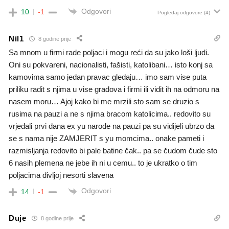
Odgovori
10
-1
Pogledaj odgovore
(4)
Nil1
8 godine prije
Sa mnom u firmi rade poljaci i mogu reći da su jako loši ljudi.
Oni su pokvareni, nacionalisti, fašisti, katolibani… isto konj sa
kamovima samo jedan pravac gledaju… imo sam vise puta
priliku radit s njima u vise gradova i firmi ili vidit ih na odmoru na
nasem moru… Ajoj kako bi me mrzili sto sam se druzio s
rusima na pauzi a ne s njima bracom katolicima.. redovito su
vrjeđali prvi dana ex yu narode na pauzi pa su vidijeli ubrzo da
se s nama nije ZAMJERIT s yu momcima.. onake pameti i
razmisljanja redovito bi pale batine čak.. pa se čudom čude sto
6 nasih plemena ne jebe ih ni u cemu.. to je ukratko o tim
poljacima divljoj nesorti slavena
Odgovori
14
-1
Duje
8 godine prije