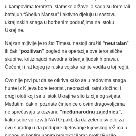
u kampovima terorista Islamske države, a sada su formirali
bataljun “Sheikh Mansur” i aktivno djeluju u sastavu
ukrajinskih snaga u borbenim područjima na istoku
Ukrajine.
Najzanimljivije je to što Timesu nastoji pružiti
“neutralan
”
ili čak
“pozitivan”
pogled na operacije ove terorističke
skupine, kritizirajući navodna kršenja ljudskih prava u
Čečeniji i rat kojeg je ruska vojska ranije vodila u toj regiji.
Ovo nije prvi put da se otkriva kako se u redovima snaga
hunte iz Kijeva bore teroristi, neonacisti, ratni zločinci i
drugi ološ koji se u istok Ukrajine slio iz cijelog svijeta.
Međutim, čak ni poznate činjenice o ovim dragovoljcima
ne sprečavaju takozvanu
“međunarodnu zajednicu”
,
kako sebe voli zvati NATO pakt, da da zeleno svjetlo za
ovu suradnju i da podupire djelovanje kijevskog režima u
njegovim kontinuiranim provokacijama protiv Rusije.