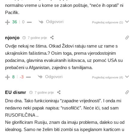
normalno vreme u kome se zakon poštuje, “neće ih oprati” ni
Pacifik.
Odgovori
36
0
Pogledaj odgovore
(1)
njonjo
7 godine prije
Ovdje nekaj ne štima. Otkad Židovi ratuju rame uz rame s
ukrajinskim fašistima.? Osim toga, prema vjerodostojnim
podacima, glavnina evakuiranih isilovaca, uz pomoć USA su
prebačeni u Afganistan, zajedno s familijama.
Odgovori
8
-3
Pogledaj odgovore
(4)
EU dismr
7 godine prije
Dno dna. Tako funkcioniraju “zapadne vrijednosti”. I onda mi
nedavno neki papak napisa: “rusofilčić”. Neće ići, sad sam
RUSOFILČINA ..
Ne glorificiram Rusiju, znam da imaju problema, daleko su od
idealnog. Samo ne želim biti zombi sa ispeglanom karticom u