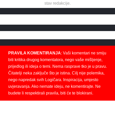
stav redakcije.
PRAVILA KOMENTIRANJA
: Vaši komentari ne smiju
biti kritika drugog komentatora, nego vaše mišljenje,
prijedlog ili ideja o temi. Nema rasprave tko je u pravu.
Čitatelji neka zaključe što je istina. Cilj nije polemika,
nego napredak svih Logičara. Inspiracija, umjesto
uvjeravanja. Ako nemate ideju, ne komentirajte. Ne
budete li respektirali pravila, biti će te blokirani.