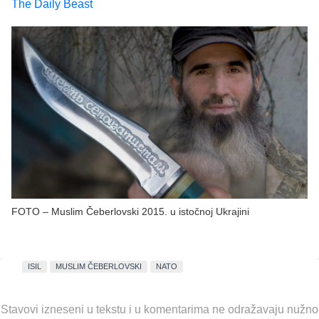
The Daily Beast
FOTO – Muslim Čeberlovski 2015. u istočnoj Ukrajini
ISIL
MUSLIM ČEBERLOVSKI
NATO
Stavovi izneseni u tekstu i u komentarima ne odražavaju nužno