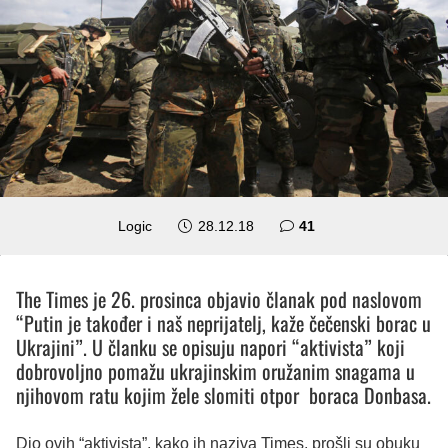
komentar
Logic
28.12.18
41
The Times je 26. prosinca objavio članak pod naslovom
“Putin je također i naš neprijatelj, kaže čečenski borac u
Ukrajini”. U članku se opisuju napori “aktivista” koji
dobrovoljno pomažu ukrajinskim oružanim snagama u
njihovom ratu kojim žele slomiti otpor boraca Donbasa.
Dio ovih “aktivista”, kako ih naziva Times, prošli su obuku