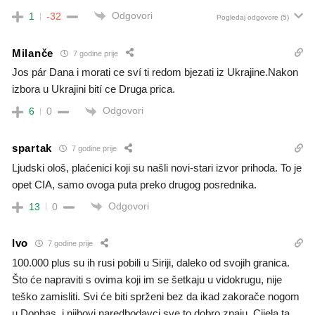
Odgovori
1
-32
Pogledaj odgovore
(5)
Milanče
7 godine prije
Jos pár Dana i morati ce sví ti redom bjezati iz Ukrajine.Nakon
izbora u Ukrajini bití ce Druga prica.
Odgovori
6
0
spartak
7 godine prije
Ljudski ološ, plaćenici koji su našli novi-stari izvor prihoda. To je
opet CIA, samo ovoga puta preko drugog posrednika.
Odgovori
13
0
Ivo
7 godine prije
100.000 plus su ih rusi pobili u Siriji, daleko od svojih granica.
Što će napraviti s ovima koji im se šetkaju u vidokrugu, nije
teško zamisliti. Svi će biti sprženi bez da ikad zakorače nogom
u Donbas, i njihovi naredbodavci sve to dobro znaju. Cijela ta