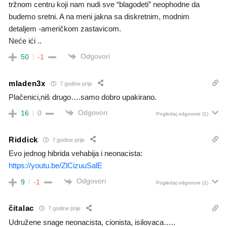
tržnom centru koji nam nudi sve “blagodeti” neophodne da
budemo sretni. A na meni jakna sa diskretnim, modnim
detaljem -američkom zastavicom.
Neće ići ..
Odgovori
50
-1
mladen3x
7 godine prije
Plačenici,niš drugo….samo dobro upakirano.
Odgovori
16
0
Pogledaj odgovore
(1)
Riddick
7 godine prije
Evo jednog hibrida vehabija i neonacista:
https://youtu.be/ZlCizuuSalE
Odgovori
9
-1
Pogledaj odgovore
(1)
čitalac
7 godine prije
Udružene snage neonacista, cionista, isilovaca…..