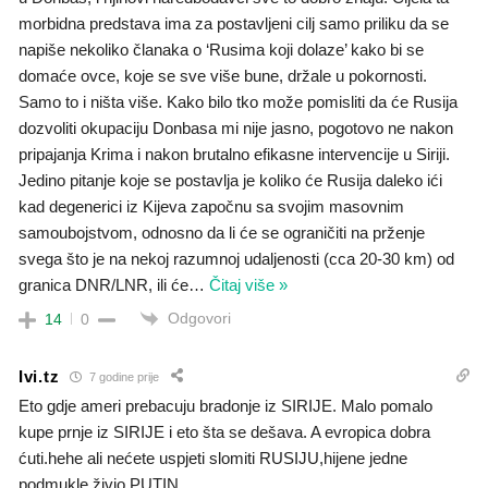
morbidna predstava ima za postavljeni cilj samo priliku da se
napiše nekoliko članaka o ‘Rusima koji dolaze’ kako bi se
domaće ovce, koje se sve više bune, držale u pokornosti.
Samo to i ništa više. Kako bilo tko može pomisliti da će Rusija
dozvoliti okupaciju Donbasa mi nije jasno, pogotovo ne nakon
pripajanja Krima i nakon brutalno efikasne intervencije u Siriji.
Jedino pitanje koje se postavlja je koliko će Rusija daleko ići
kad degenerici iz Kijeva započnu sa svojim masovnim
samoubojstvom, odnosno da li će se ograničiti na prženje
svega što je na nekoj razumnoj udaljenosti (cca 20-30 km) od
granica DNR/LNR, ili će
…
Čitaj više »
Odgovori
14
0
Ivi.tz
7 godine prije
Eto gdje ameri prebacuju bradonje iz SIRIJE. Malo pomalo
kupe prnje iz SIRIJE i eto šta se dešava. A evropica dobra
ćuti.hehe ali nećete uspjeti slomiti RUSIJU,hijene jedne
podmukle.živio PUTIN.