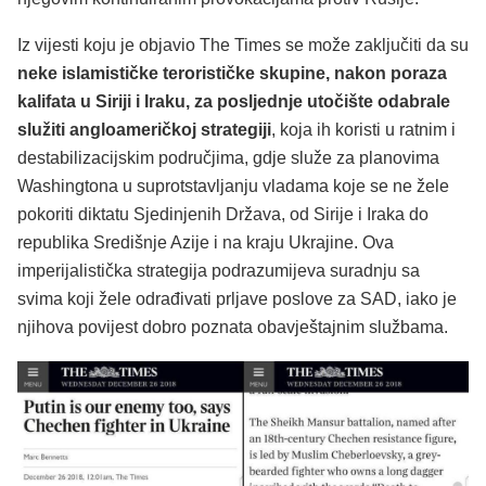
Iz vijesti koju je objavio The Times se može zaključiti da su
neke islamističke terorističke skupine, nakon poraza
kalifata u Siriji i Iraku, za posljednje utočište odabrale
služiti angloameričkoj strategiji
, koja ih koristi u ratnim i
destabilizacijskim područjima, gdje služe za planovima
Washingtona u suprotstavljanju vladama koje se ne žele
pokoriti diktatu Sjedinjenih Država, od Sirije i Iraka do
republika Središnje Azije i na kraju Ukrajine. Ova
imperijalistička strategija podrazumijeva suradnju sa
svima koji žele odrađivati prljave poslove za SAD, iako je
njihova povijest dobro poznata obavještajnim službama.