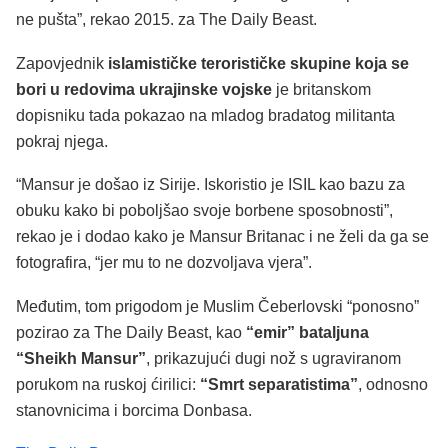
ne pušta”, rekao 2015. za The Daily Beast.
Zapovjednik
islamističke terorističke skupine koja se
bori u redovima ukrajinske vojske
je britanskom
dopisniku tada pokazao na mladog bradatog militanta
pokraj njega.
“Mansur je došao iz Sirije. Iskoristio je ISIL kao bazu za
obuku kako bi poboljšao svoje borbene sposobnosti”,
rekao je i dodao kako je Mansur Britanac i ne želi da ga se
fotografira, “jer mu to ne dozvoljava vjera”.
Međutim, tom prigodom je Muslim Čeberlovski “ponosno”
pozirao za The Daily Beast, kao
“emir” bataljuna
“Sheikh Mansur”
, prikazujući dugi nož s ugraviranom
porukom na ruskoj ćirilici:
“Smrt separatistima”
, odnosno
stanovnicima i borcima Donbasa.