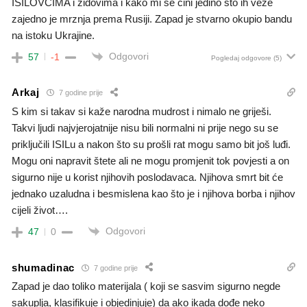
ISILOVCIMA i zidovima i kako mi se cini jedino sto ih veze
zajedno je mrznja prema Rusiji. Zapad je stvarno okupio bandu
na istoku Ukrajine.
Odgovori
57
-1
Pogledaj odgovore
(5)
Arkaj
7 godine prije
S kim si takav si kaže narodna mudrost i nimalo ne griješi.
Takvi ljudi najvjerojatnije nisu bili normalni ni prije nego su se
priključili ISILu a nakon što su prošli rat mogu samo bit još luđi.
Mogu oni napravit štete ali ne mogu promjenit tok povjesti a on
sigurno nije u korist njihovih poslodavaca. Njihova smrt bit će
jednako uzaludna i besmislena kao što je i njihova borba i njihov
cijeli život….
Odgovori
47
0
shumadinac
7 godine prije
Zapad je dao toliko materijala ( koji se sasvim sigurno negde
sakuplja, klasifikuje i objedinjuje) da ako ikada dođe neko