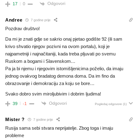
Odgovori
17
0
Andree
7 godine prije
Pozdrav društvo!
Da mi je znati gdje se sakrio onaj pjetao godište 92 (ili sam
krivo shvatio njegov pozivni na ovom portalu), koji je
najpametniji i najnačitaniji, kada treba pljuvati po svemu
Ruskom a bogami i Slavenskom…
Pa ja bi njemu i njegovim istomišljenicima poželio, da imaju
jednog ovakvog bradatog demona doma. Da im fino da
obrazovanje i demokraciju za koju se bore…
Svako dobro svim miroljubivim i dobrim ljudima!
Odgovori
39
-1
Pogledaj odgovore
(1)
Mister ?
7 godine prije
Rusija sama sebi stvara neprijatelje. Zbog toga i imaju
probleme