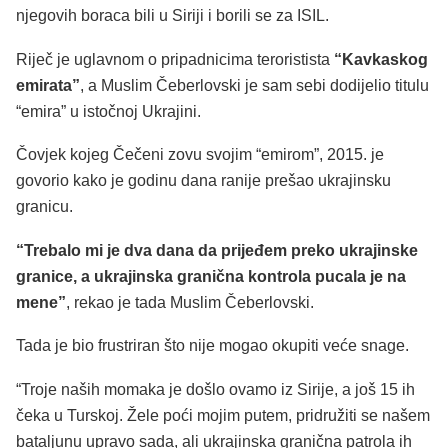
njegovih boraca bili u Siriji i borili se za ISIL.
Riječ je uglavnom o pripadnicima teroristista
“Kavkaskog
emirata”
, a Muslim Čeberlovski je sam sebi dodijelio titulu
“emira” u istočnoj Ukrajini.
Čovjek kojeg Čečeni zovu svojim “emirom”, 2015. je
govorio kako je godinu dana ranije prešao ukrajinsku
granicu.
“Trebalo mi je dva dana da prijeđem preko ukrajinske
granice, a ukrajinska granična kontrola pucala je na
mene”
, rekao je tada Muslim Čeberlovski.
Tada je bio frustriran što nije mogao okupiti veće snage.
“Troje naših momaka je došlo ovamo iz Sirije, a još 15 ih
čeka u Turskoj. Žele poći mojim putem, pridružiti se našem
bataljunu upravo sada, ali ukrajinska granična patrola ih