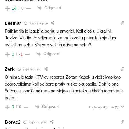
Odgovori
14
0
Lesinar
7 godine prije
Psihijatrija je izgubila borbu u americi. Koji ološ u Ukrajini.
Jezivo. Vladimire vrijeme je za malo veču petardu koja dugo
svijetli na nebu. Vrijeme velikih gljiva na nebu?
Odgovori
3
-1
Zvrk
7 godine prije
O njima je tada HTV-ov reporter Zoltan Kabok izvješćivao kao
dobrovoljcima koji se bore protiv ruske okupacije. Dok je one
čečene u opolčencima spominjao u kontekstu bivših terorista iz
iraka…
Odgovori
9
0
Pogledaj odgovore
(3)
Borac2
7 godine prije