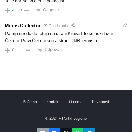
To je normalno cim je gazda isti.
Odgovori
4
0
Minus Collector
7 godine prije
Pa nije u redu da ratuju na strani Kijeva!! To su neki lažni
Čečeni. Pravi Čečeni su na strani DNR terorista.
Odgovori
0
-1
Početna
Kontakt
O nama
Privatnost
© 2024 – Portal Logično