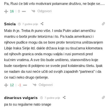
Pa, Rusi će biti vrlo motivirani potamane društvo, ne bojte se….
Odgovori
16
0
Snicla
7 godine prije
Malo ih je. Treba ih puno više. I onda Putin udari američku
mantru o borbi protiv tetorizma i to. Pa kada amerikanci i
njihove pudlice mogu da se bore protiv terorizma uništavanjem
Libije Iraka Sirije itd. dakle država koje su tisućama kilometara
od njihovih granica onda mogu valjda i rusi pomesti pred
kućnim vratima. A sve što bude uništeno, stanovništvo koje
bude raseljeno ili pobijeno se svede pod kolateralnu štetu. Ipak
se nadam da rusi neće učiti od svojih zapadnih “partnera” i da
će naći neko drugo rješenje.
Odgovori
12
-1
dinaricus vulgaris
7 godine prije
pa to su regularne nato snage