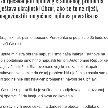
 za rješavanjem njihovog stambenog problema.
ještava ukrajinski Obzor, ako se to ne riješi,
 nagovijestili mogućnost njihova povratka na
krajinski list, pismo upućeno Porošenku je potpisalo 35 ljudi, o
 viši časnici.
 upute ministra obrane napustili smo naša imanja i stanove na
o s obiteljima smo hitno napustili teritorij Autonomne Republike
alje vršili službu. Stanove naše vojske su zauzeli okupatori, a
ukovodstva zemlje da će taj problem biti riješen su ostala sam
ri godine nije bilo nikakvih promjena”, navodi se u prijavi.
, časnici su poručili da je većina njih sudjelovala u takozvanoj
koj operaciji” i da imaju državna odlikovanja.
 državni vrh neće čekati na donošenje obećanih odluka o