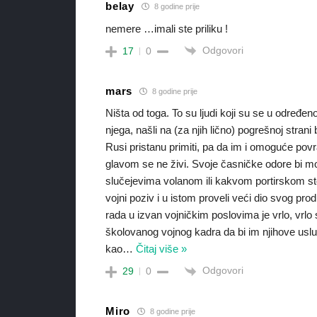
belay
8 godine prije
nemere …imali ste priliku !
Odgovori
17
0
mars
8 godine prije
Ništa od toga. To su ljudi koji su se u određ
njega, našli na (za njih lično) pogrešnoj stran
Rusi pristanu primiti, pa da im i omoguće pov
glavom se ne živi. Svoje časničke odore bi mora
slučejevima volanom ili kakvom portirskom st
vojni poziv i u istom proveli veći dio svog prod
rada u izvan vojničkim poslovima je vrlo, vrl
školovanog vojnog kadra da bi im njihove uslug
kao
…
Čitaj više »
Odgovori
29
0
Miro
8 godine prije