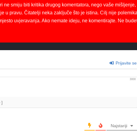
ri ne smiju biti kritika drugog komentatora, nego vaše mišljenje,
je u pravu. Čitatelji neka zaključe što je istina. Cilj nije polemika
mjesto uvjeravanja. Ako nemate ideju, ne komentirajte. Ne bude
Prijavite se
3000
+]
Najstariji