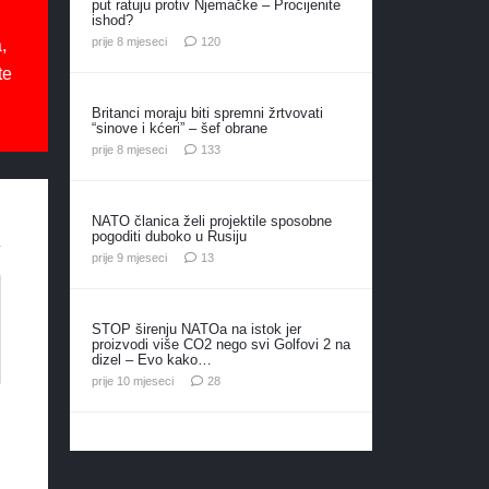
put ratuju protiv Njemačke – Procijenite
ishod?
komentara
prije 8 mjeseci
120
,
te
Britanci moraju biti spremni žrtvovati
“sinove i kćeri” – šef obrane
komentara
prije 8 mjeseci
133
NATO članica želi projektile sposobne
pogoditi duboko u Rusiju
komentara
prije 9 mjeseci
13
STOP širenju NATOa na istok jer
proizvodi više CO2 nego svi Golfovi 2 na
dizel – Evo kako…
komentara
prije 10 mjeseci
28