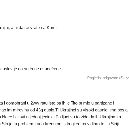
ajini, a ni da se vrate na Krim.
ni uslov je da su ćune osunećene.
Pogledaj odgovore
(5)
ta i domobrani u 2ww ratu isto,pa ih je Tito primio u partizane i
iznao im mirovinu od 43g duplo.Ti Ukrajinci su visoki casnici ima posla
Nece biti svi u jednoj jedinici.Pa ljudi su to,vide da ih Ukrajina za
u.Sta je tu problem,kada krenu oni i drugi ce,pa vidimo to i u Siriji.