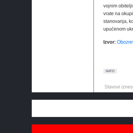
vojnim obitelj
vrate na okupi
stanovanja, koj
upućenom ukr
Izvor:
Obozre
NATO
Stavovi iznes