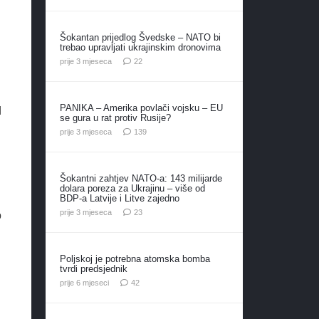
Šokantan prijedlog Švedske – NATO bi
trebao upravljati ukrajinskim dronovima
komentara
prije 3 mjeseca
22
PANIKA – Amerika povlači vojsku – EU
d
se gura u rat protiv Rusije?
komentara
prije 3 mjeseca
139
Šokantni zahtjev NATO-a: 143 milijarde
dolara poreza za Ukrajinu – više od
BDP-a Latvije i Litve zajedno
komentara
prije 3 mjeseca
23
o
Poljskoj je potrebna atomska bomba
tvrdi predsjednik
komentara
prije 6 mjeseci
42