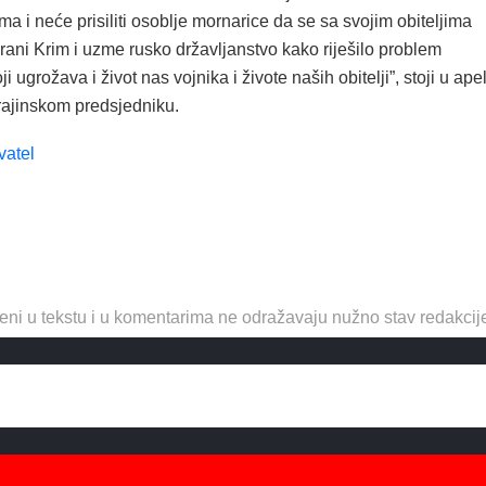
ima i neće prisiliti osoblje mornarice da se sa svojim obiteljima
rani Krim i uzme rusko državljanstvo kako riješilo problem
i ugrožava i život nas vojnika i živote naših obitelji”, stoji u ape
ajinskom predsjedniku.
vatel
eni u tekstu i u komentarima ne odražavaju nužno stav redakcij