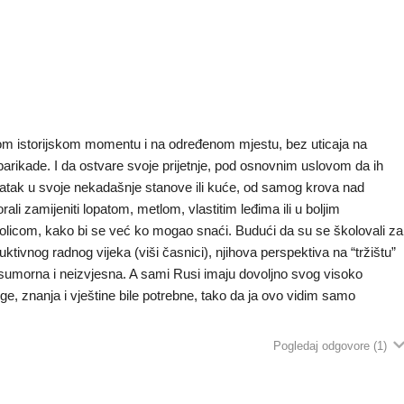
enom istorijskom momentu i na određenom mjestu, bez uticaja na
i barikade. I da ostvare svoje prijetnje, pod osnovnim uslovom da ih
ratak u svoje nekadašnje stanove ili kuće, od samog krova nad
li zamijeniti lopatom, metlom, vlastitim leđima ili u boljim
olicom, kako bi se već ko mogao snaći. Budući da su se školovali za
uktivnog radnog vijeka (viši časnici), njihova perspektiva na “tržištu”
o sumorna i neizvjesna. A sami Rusi imaju dovoljno svog visoko
e, znanja i vještine bile potrebne, tako da ja ovo vidim samo
Pogledaj odgovore
(1)