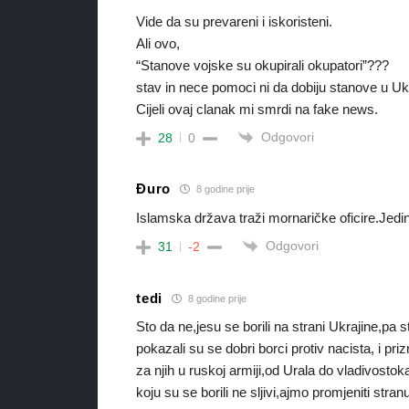
Vide da su prevareni i iskoristeni.
Ali ovo,
“Stanove vojske su okupirali okupatori”???
stav in nece pomoci ni da dobiju stanove u Ukr
Cijeli ovaj clanak mi smrdi na fake news.
Odgovori
28
0
Đuro
8 godine prije
Islamska država traži mornaričke oficire.Jedi
Odgovori
31
-2
tedi
8 godine prije
Sto da ne,jesu se borili na strani Ukrajine,pa s
pokazali su se dobri borci protiv nacista, i pr
za njih u ruskoj armiji,od Urala do vladivostoka.
koju su se borili ne sljivi,ajmo promjeniti stran