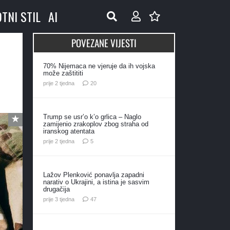
OTNI STIL
AI
POVEZANE VIJESTI
70% Nijemaca ne vjeruje da ih vojska
može zaštititi
komentara
prije 2 tjedna
20
Trump se usr’o k’o grlica – Naglo
zamijenio zrakoplov zbog straha od
iranskog atentata
komentara
prije 2 tjedna
5
Lažov Plenković ponavlja zapadni
narativ o Ukrajini, a istina je sasvim
drugačija
komentara
prije 3 tjedna
47