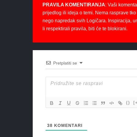
PRAVILA KOMENTIRANJA
: Vaši komenta
prijedlog ili ideja o temi. Nema rasprave tko 
nego napredak svih Logičara. Inspiracija, u
li respektirali pravila, biti će te blokirani.
Pretplatiti se
{}
[
38
KOMENTARI