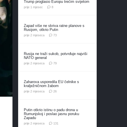
Trump proglasio Europu trećim svijetom
komentara
prije 1 mjesec
8
Zapad više ne skriva ratne planove s
Rusijom, otkrio Putin
komentara
prije 2 mjeseca
73
Rusija ne traži sukob, potvrđuje najviši
NATO general
komentara
prije 2 mjeseca
79
Zaharova usporedila EU čelnike s
kralježničnom žabom
komentara
prije 2 mjeseca
26
Putin otkrio istinu o padu drona u
Rumunjskoj i poslao jasnu poruku
Zapadu
komentar
prije 2 mjeseca
131