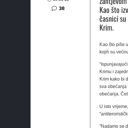
zahtjevom
Kao što izv
komentara
38
časnici su
Krim.
Kao što piše u
kojih su većina
“Ispunjavajući
Krimu i zajedn
Krim kako bi d
sva obećanja r
obećanja. Četi
U isto vrijeme
“antiteroristič
“Nadamo se da