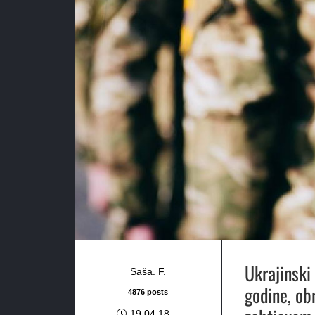
Ukrajinski
Saša. F.
godine, ob
4876 posts
19.04.18