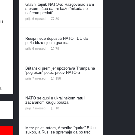
Glavni tajnik NATO-a: Razgovarao sam
s psom i čuo da mi kaže “nikada se
nećemo predati”
komentara
prije 6 mjeseci
80
lu
Rusija neće dopustiti NATO i EU da
priđu blizu njenih granica
komentara
prije 6 mjeseci
79
Britanski premijer upozorava Trumpa na
‘pogrešan’ potez protiv NATO-a
komentara
prije 7 mjeseci
156
e.
NATO se gubi u ukrajinskom ratu i
začaranom krugu poraza
komentara
prije 7 mjeseci
10
Merz prijeti ratom, Amerika “gurka” EU u
sukob, a Rusi se spremaju da po treći