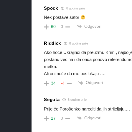
Spock
8 godine prije
Nek postave šator
Odgovori
60
0
Riddick
8 godine prije
Ako hoće Ukrajinci da preuzmu Krim , najbolje 
postanu većina i da onda ponovo referendumom 
metka.
Ali oni neće da me poslušaju ….
Odgovori
34
-4
Segota
8 godine prije
Prije će Porošenko narediti da jih strijeljaju….
Odgovori
27
0