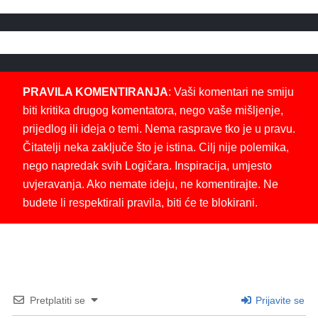
PRAVILA KOMENTIRANJA
: Vaši komentari ne smiju
biti kritika drugog komentatora, nego vaše mišljenje,
prijedlog ili ideja o temi. Nema rasprave tko je u pravu.
Čitatelji neka zaključe što je istina. Cilj nije polemika,
nego napredak svih Logičara. Inspiracija, umjesto
uvjeravanja. Ako nemate ideju, ne komentirajte. Ne
budete li respektirali pravila, biti će te blokirani.
Pretplatiti se
Prijavite se