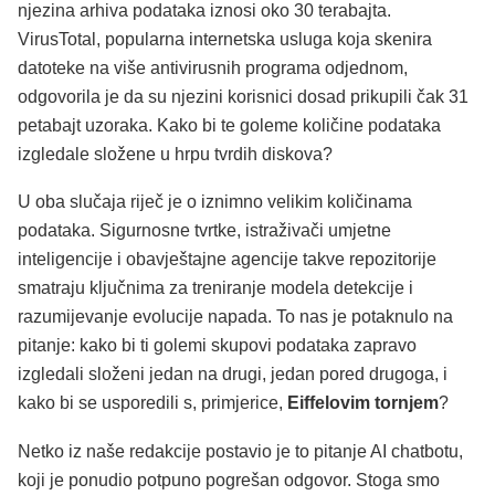
njezina arhiva podataka iznosi oko 30 terabajta.
VirusTotal, popularna internetska usluga koja skenira
datoteke na više antivirusnih programa odjednom,
odgovorila je da su njezini korisnici dosad prikupili čak 31
petabajt uzoraka. Kako bi te goleme količine podataka
izgledale složene u hrpu tvrdih diskova?
U oba slučaja riječ je o iznimno velikim količinama
podataka. Sigurnosne tvrtke, istraživači umjetne
inteligencije i obavještajne agencije takve repozitorije
smatraju ključnima za treniranje modela detekcije i
razumijevanje evolucije napada. To nas je potaknulo na
pitanje: kako bi ti golemi skupovi podataka zapravo
izgledali složeni jedan na drugi, jedan pored drugoga, i
kako bi se usporedili s, primjerice,
Eiffelovim tornjem
?
Netko iz naše redakcije postavio je to pitanje AI chatbotu,
koji je ponudio potpuno pogrešan odgovor. Stoga smo