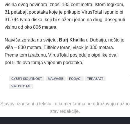
visina ovog novinara iznosi 183 centimetra. Istom logikom,
31 petabajt podataka koje je prikupio VirusTotal ispunio bi
31.744 tvrda diska, koji bi složeni jedan na drugi dosegnuli
visinu od oko 806 metara.
Najviša zgrada na svijetu,
Burj Khalifa
u Dubaiju, nešto je
viša – 830 metara. Eiffelov toranj visok je 330 metara.
Prema tom izračunu, VirusTotal posjeduje otprilike dva i
pol Eiffelova tornja vrijednih podataka.
CYBER SIGURNOST
MALWARE
PODACI
TERABAJT
VIRUSTOTAL
Stavovi izneseni u tekstu i u komentarima ne odražavaju nužno
stav redakcije.