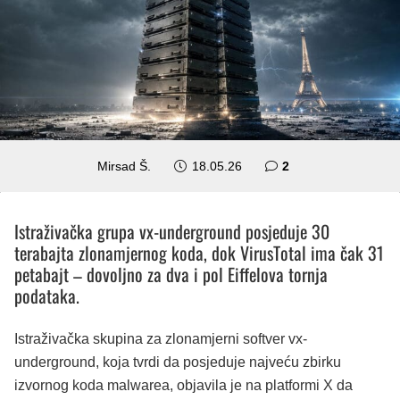
komentara
Mirsad Š.
18.05.26
2
Istraživačka grupa vx-underground posjeduje 30
terabajta zlonamjernog koda, dok VirusTotal ima čak 31
petabajt – dovoljno za dva i pol Eiffelova tornja
podataka.
Istraživačka skupina za zlonamjerni softver vx-
underground, koja tvrdi da posjeduje najveću zbirku
izvornog koda malwarea, objavila je na platformi X da