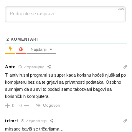
3000
2
KOMENTARI
Najstariji
Ante
2 mjeseci prije
Ti antivirusni programi su super kada korisnu hoćeš njuškati po
kompjuteru bez da te gnjavi sa privatnosti podataka. Osobno
sumnjam da su svi to podaci samo takozvani bagovi sa
korisničkih kompjutera.
Odgovori
0
0
trtmrt
2 mjeseci prije
mirsade baviš se tričarijama…