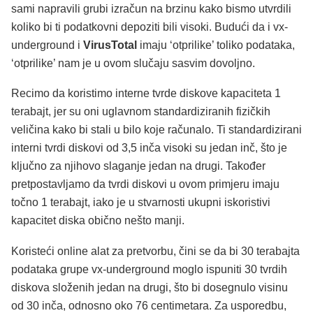
sami napravili grubi izračun na brzinu kako bismo utvrdili
koliko bi ti podatkovni depoziti bili visoki. Budući da i vx-
underground i
VirusTotal
imaju ‘otprilike’ toliko podataka,
‘otprilike’ nam je u ovom slučaju sasvim dovoljno.
Recimo da koristimo interne tvrde diskove kapaciteta 1
terabajt, jer su oni uglavnom standardiziranih fizičkih
veličina kako bi stali u bilo koje računalo. Ti standardizirani
interni tvrdi diskovi od 3,5 inča visoki su jedan inč, što je
ključno za njihovo slaganje jedan na drugi. Također
pretpostavljamo da tvrdi diskovi u ovom primjeru imaju
točno 1 terabajt, iako je u stvarnosti ukupni iskoristivi
kapacitet diska obično nešto manji.
Koristeći online alat za pretvorbu, čini se da bi 30 terabajta
podataka grupe vx-underground moglo ispuniti 30 tvrdih
diskova složenih jedan na drugi, što bi dosegnulo visinu
od 30 inča, odnosno oko 76 centimetara. Za usporedbu,