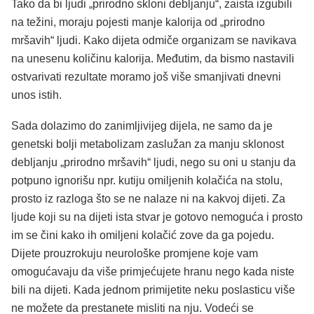
Tako da bi ljudi „prirodno skloni debljanju“, zaista izgubili
na težini, moraju pojesti manje kalorija od „prirodno
mršavih“ ljudi. Kako dijeta odmiče organizam se navikava
na unesenu količinu kalorija. Međutim, da bismo nastavili
ostvarivati rezultate moramo još više smanjivati dnevni
unos istih.
Sada dolazimo do zanimljivijeg dijela, ne samo da je
genetski bolji metabolizam zaslužan za manju sklonost
debljanju „prirodno mršavih“ ljudi, nego su oni u stanju da
potpuno ignorišu npr. kutiju omiljenih kolačića na stolu,
prosto iz razloga što se ne nalaze ni na kakvoj dijeti. Za
ljude koji su na dijeti ista stvar je gotovo nemoguća i prosto
im se čini kako ih omiljeni kolačić zove da ga pojedu.
Dijete prouzrokuju neurološke promjene koje vam
omogućavaju da više primjećujete hranu nego kada niste
bili na dijeti. Kada jednom primijetite neku poslasticu više
ne možete da prestanete misliti na nju. Vodeći se