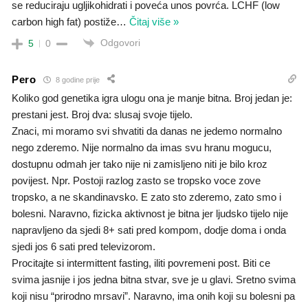
se reduciraju ugljikohidrati i poveća unos povrća. LCHF (low
carbon high fat) postiže
…
Čitaj više »
Odgovori
5
0
Pero
8 godine prije
Koliko god genetika igra ulogu ona je manje bitna. Broj jedan je:
prestani jest. Broj dva: slusaj svoje tijelo.
Znaci, mi moramo svi shvatiti da danas ne jedemo normalno
nego zderemo. Nije normalno da imas svu hranu mogucu,
dostupnu odmah jer tako nije ni zamisljeno niti je bilo kroz
povijest. Npr. Postoji razlog zasto se tropsko voce zove
tropsko, a ne skandinavsko. E zato sto zderemo, zato smo i
bolesni. Naravno, fizicka aktivnost je bitna jer ljudsko tijelo nije
napravljeno da sjedi 8+ sati pred kompom, dodje doma i onda
sjedi jos 6 sati pred televizorom.
Procitajte si intermittent fasting, iliti povremeni post. Biti ce
svima jasnije i jos jedna bitna stvar, sve je u glavi. Sretno svima
koji nisu “prirodno mrsavi”. Naravno, ima onih koji su bolesni pa