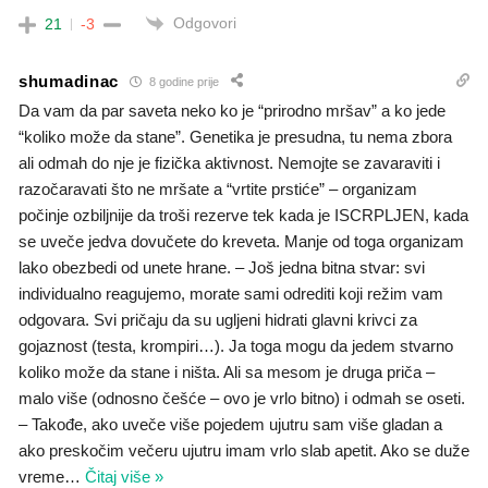
Odgovori
21
-3
shumadinac
8 godine prije
Da vam da par saveta neko ko je “prirodno mršav” a ko jede
“koliko može da stane”. Genetika je presudna, tu nema zbora
ali odmah do nje je fizička aktivnost. Nemojte se zavaraviti i
razočaravati što ne mršate a “vrtite prstiće” – organizam
počinje ozbiljnije da troši rezerve tek kada je ISCRPLJEN, kada
se uveče jedva dovučete do kreveta. Manje od toga organizam
lako obezbedi od unete hrane. – Još jedna bitna stvar: svi
individualno reagujemo, morate sami odrediti koji režim vam
odgovara. Svi pričaju da su ugljeni hidrati glavni krivci za
gojaznost (testa, krompiri…). Ja toga mogu da jedem stvarno
koliko može da stane i ništa. Ali sa mesom je druga priča –
malo više (odnosno češće – ovo je vrlo bitno) i odmah se oseti.
– Takođe, ako uveče više pojedem ujutru sam više gladan a
ako preskočim večeru ujutru imam vrlo slab apetit. Ako se duže
vreme
…
Čitaj više »