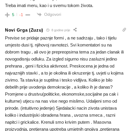
Treba imati meru, kao i u svemu tokom života.
Odgovori
5
-1
Novi Grga (Zuzu)
8 godine prije
Previse se pridaje paznje formi , a ne sadrzaju , tako i tijelu
umjesto dusi tj. njihovoj ravnotezi. Svi komentatori su na
dobrom tragu , ali ovo je prepreopsirna tema za jedan clanak ili
novogodisnju odluku. Za izgled sigurno nisu zasluzni jedino
prehrana , geni i fizicka aktivnost. Preskocena je jedna od
najvaznijih stavki , a to je okolina ili okruzenje tj. uvjeti u kojima
zivimo. Ta stavka je suptilna i tesko vidljiva. Koliko je bilo
debelih prije uvodenja demokracije , a koliko ih je danas?
Promjene u drustvu(politicke, ekonomske,socijalne pa cak i
kulturne) utjecu na nas vise nego mislimo. Udaljeni smo od
prirode. (intuitivno jedenje) Sjedalacki nacin zivota unistava
koliko i industrijski obradena hrana , uvozna smeca , razni
napitci i grickalice. Krenuli smo krivim putem . Masovna
proizvodnja, pretjerana upotreba umjetnih gnojiva ,pretjerana