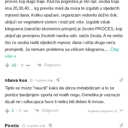
proces koji dugo traje. Klučna pogreška je što npr. osoba koja
ima 20,30,40… kg previše misli da mora te izgubiti u sljedećih
mjesed dana. Koliko opažam, organizam redovito doživi šok,
uključi se vegetativni sistem i traži još više. Izgubiti višak
kilograma (naročito ekstremni primjeri) je životni PROCES, koji
uključuje promjenu životnih navika odn. način života. A ne nešto
što će osoba raditi sljedećih mjesec dana i ništa drugo neće
promjeniti. Ja nemam problema sa viškom kliograma,
…
Čitaj
više »
Odgovori
10
0
nbava kua
8 godine prije
Tijelo se moze “nauciti” kako da ubrza metabolizam a to se
postize bavljenjem sporta od malih nogu..Genetika je vazna,to
da,ali ne i odlucujuca hoce li netko biti debeo ili mrsav.
Odgovori
2
0
Pogledaj odgovore
(1)
Piretis
8 godine prije