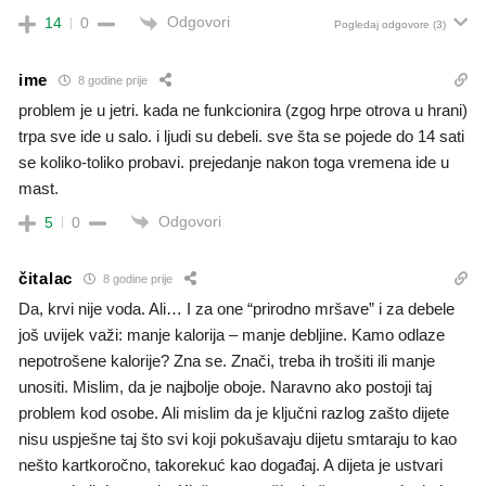
Odgovori
14
0
Pogledaj odgovore
(3)
ime
8 godine prije
problem je u jetri. kada ne funkcionira (zgog hrpe otrova u hrani)
trpa sve ide u salo. i ljudi su debeli. sve šta se pojede do 14 sati
se koliko-toliko probavi. prejedanje nakon toga vremena ide u
mast.
Odgovori
5
0
čitalac
8 godine prije
Da, krvi nije voda. Ali… I za one “prirodno mršave” i za debele
još uvijek važi: manje kalorija – manje debljine. Kamo odlaze
nepotrošene kalorije? Zna se. Znači, treba ih trošiti ili manje
unositi. Mislim, da je najbolje oboje. Naravno ako postoji taj
problem kod osobe. Ali mislim da je ključni razlog zašto dijete
nisu uspješne taj što svi koji pokušavaju dijetu smtaraju to kao
nešto kartkoročno, takorekuć kao događaj. A dijeta je ustvari