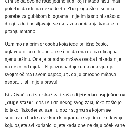
Čini se da ovo ne rade jedino ljudi koji nikada nisu imali
potrebu da idu na neku dijetu. Zbog toga što nisu imali
potrebe za gubitkom kilograma i nije im jasno ni zašto to
drugi rade i prisiljavaju se na razna odricanja kada je u
pitanju ishrana.
Uzmimo na primjer osobu koja jede prilično često,
uglavnom, brzu hranu ali se čini da ona nema uticaj na
njenu težinu. Ona je prirodno mršava osoba i nikada nije
na nekoj od dijeta. Nije iznenađujuće da ona vjeruje
svojim očima i svom osjećaju tj. da je prirodno mršava
osoba… ali, nije u pravu!
Istraživači koji su istraživali zašto
dijete nisu uspješne na
„duge staze“
došli su do nekog svog zaključka zašto je
to tako. Također su uzeli u obzir stigmu sa kojom se
suočavaju ljudi sa viškom kilograma i svjedočili su krivnji
koju osjete svi korisnici dijete kada one ne daju očekivane