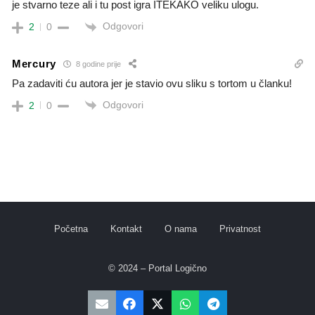
je stvarno teze ali i tu post igra ITEKAKO veliku ulogu.
Odgovori
2
0
Mercury
8 godine prije
Pa zadaviti ću autora jer je stavio ovu sliku s tortom u članku!
Odgovori
2
0
Početna
Kontakt
O nama
Privatnost
© 2024 – Portal Logično