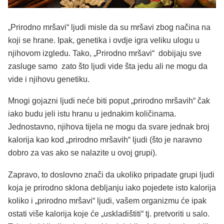
„Prirodno mršavi“ ljudi misle da su mršavi zbog načina na
koji se hrane. Ipak, genetika i ovdje igra veliku ulogu u
njihovom izgledu. Tako, „Prirodno mršavi“ dobijaju sve
zasluge samo zato što ljudi vide šta jedu ali ne mogu da
vide i njihovu genetiku.
Mnogi gojazni ljudi neće biti poput „prirodno mršavih“ čak
iako budu jeli istu hranu u jednakim količinama.
Jednostavno, njihova tijela ne mogu da svare jednak broj
kalorija kao kod „prirodno mršavih“ ljudi (što je naravno
dobro za vas ako se nalazite u ovoj grupi).
Zapravo, to doslovno znači da ukoliko pripadate grupi ljudi
koja je prirodno sklona debljanju iako pojedete isto kalorija
koliko i „prirodno mršavi“ ljudi, vašem organizmu će ipak
ostati više kalorija koje će „uskladištiti“ tj. pretvoriti u salo.