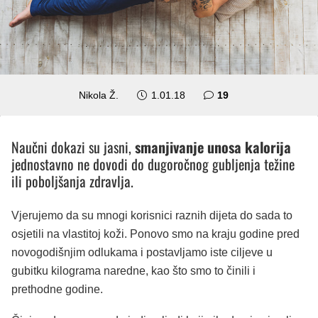
komentara
Nikola Ž.
1.01.18
19
Naučni dokazi su jasni,
smanjivanje unosa kalorija
jednostavno ne dovodi do dugoročnog gubljenja težine
ili poboljšanja zdravlja.
Vjerujemo da su mnogi korisnici raznih dijeta do sada to
osjetili na vlastitoj koži. Ponovo smo na kraju godine pred
novogodišnjim odlukama i postavljamo iste ciljeve u
gubitku kilograma naredne, kao što smo to činili i
prethodne godine.