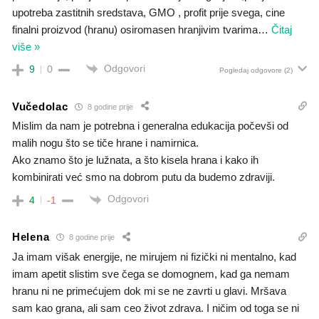
upotreba zastitnih sredstava, GMO , profit prije svega, cine
finalni proizvod (hranu) osiromasen hranjivim tvarima
…
Čitaj
više »
Odgovori
9
0
Pogledaj odgovore
(2)
Vučedolac
8 godine prije
Mislim da nam je potrebna i generalna edukacija počevši od
malih nogu što se tiče hrane i namirnica.
Ako znamo što je lužnata, a što kisela hrana i kako ih
kombinirati već smo na dobrom putu da budemo zdraviji.
Odgovori
4
-1
Helena
8 godine prije
Ja imam višak energije, ne mirujem ni fizički ni mentalno, kad
imam apetit slistim sve čega se domognem, kad ga nemam
hranu ni ne primećujem dok mi se ne zavrti u glavi. Mršava
sam kao grana, ali sam ceo život zdrava. I ničim od toga se ni