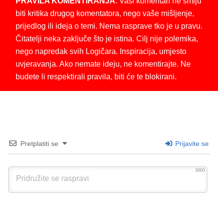
PRAVILA KOMENTIRANJA
: Vaši komentari ne smiju
biti kritika drugog komentatora, nego vaše mišljenje,
prijedlog ili ideja o temi. Nema rasprave tko je u pravu.
Čitatelji neka zaključe što je istina. Cilj nije polemika,
nego napredak svih Logičara. Inspiracija, umjesto
uvjeravanja. Ako nemate ideju, ne komentirajte. Ne
budete li respektirali pravila, biti će te blokirani.
Pretplatiti se
Prijavite se
3000