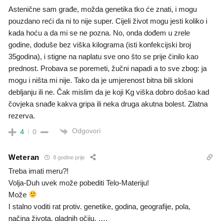
Astenične sam građe, možda genetika tko će znati, i mogu
pouzdano reći da ni to nije super. Cijeli život mogu jesti koliko i
kada hoću a da mi se ne pozna. No, onda dođem u zrele
godine, doduše bez viška kilograma (isti konfekcijski broj
35godina), i stigne na naplatu sve ono što se prije činilo kao
prednost. Probava se poremeti, žučni napadi a to sve zbog: ja
mogu i ništa mi nije. Tako da je umjerenost bitna bili skloni
debljanju ili ne. Čak mislim da je koji Kg viška dobro došao kad
čovjeka snađe kakva gripa ili neka druga akutna bolest. Zlatna
rezerva.
Odgovori
4
0
Weteran
8 godine prije
Treba imati meru?!
Volja-Duh uvek može pobediti Telo-Materiju!
Može
I stalno voditi rat protiv. genetike, godina, geografije, pola,
načina života, gladnih očiju, ….