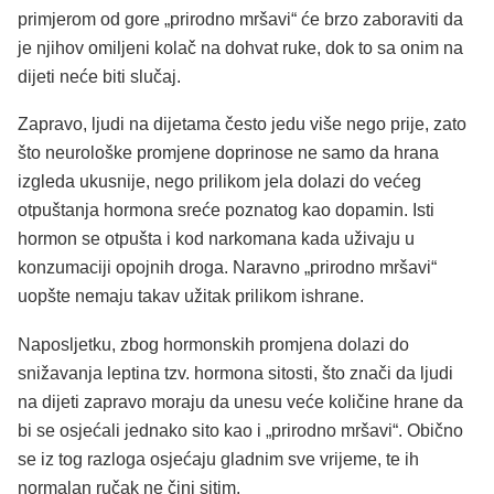
primjerom od gore „prirodno mršavi“ će brzo zaboraviti da
je njihov omiljeni kolač na dohvat ruke, dok to sa onim na
dijeti neće biti slučaj.
Zapravo, ljudi na dijetama često jedu više nego prije, zato
što neurološke promjene doprinose ne samo da hrana
izgleda ukusnije, nego prilikom jela dolazi do većeg
otpuštanja hormona sreće poznatog kao dopamin. Isti
hormon se otpušta i kod narkomana kada uživaju u
konzumaciji opojnih droga. Naravno „prirodno mršavi“
uopšte nemaju takav užitak prilikom ishrane.
Naposljetku, zbog hormonskih promjena dolazi do
snižavanja leptina tzv. hormona sitosti, što znači da ljudi
na dijeti zapravo moraju da unesu veće količine hrane da
bi se osjećali jednako sito kao i „prirodno mršavi“. Obično
se iz tog razloga osjećaju gladnim sve vrijeme, te ih
normalan ručak ne čini sitim.