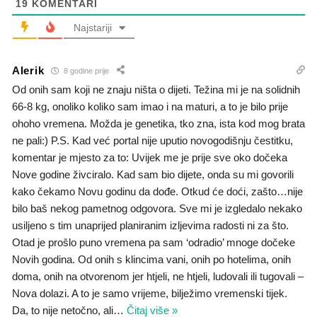
19
KOMENTARI
Najstariji
Alerik
8 godine prije
Od onih sam koji ne znaju ništa o dijeti. Težina mi je na solidnih
66-8 kg, onoliko koliko sam imao i na maturi, a to je bilo prije
ohoho vremena. Možda je genetika, tko zna, ista kod mog brata
ne pali:) P.S. Kad već portal nije uputio novogodišnju čestitku,
komentar je mjesto za to: Uvijek me je prije sve oko dočeka
Nove godine živciralo. Kad sam bio dijete, onda su mi govorili
kako čekamo Novu godinu da dođe. Otkud će doći, zašto…nije
bilo baš nekog pametnog odgovora. Sve mi je izgledalo nekako
usiljeno s tim unaprijed planiranim izljevima radosti ni za što.
Otad je prošlo puno vremena pa sam ‘odradio’ mnoge dočeke
Novih godina. Od onih s klincima vani, onih po hotelima, onih
doma, onih na otvorenom jer htjeli, ne htjeli, ludovali ili tugovali –
Nova dolazi. A to je samo vrijeme, bilježimo vremenski tijek.
Da, to nije netočno, ali
…
Čitaj više »