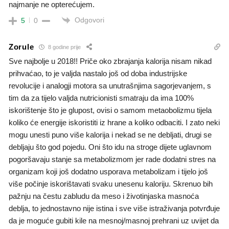
najmanje ne opterećujem.
Odgovori
5
0
Zorule
8 godine prije
Sve najbolje u 2018!! Priče oko zbrajanja kalorija nisam nikad
prihvaćao, to je valjda nastalo još od doba industrijske
revolucije i analogji motora sa unutrašnjima sagorjevanjem, s
tim da za tijelo valjda nutricionisti smatraju da ima 100%
iskorištenje što je glupost, ovisi o samom metaobolizmu tijela
koliko će energije iskoristiti iz hrane a koliko odbaciti. I zato neki
mogu unesti puno više kalorija i nekad se ne debljati, drugi se
debljaju što god pojedu. Oni što idu na stroge dijete uglavnom
pogoršavaju stanje sa metabolizmom jer rade dodatni stres na
organizam koji još dodatno usporava metabolizam i tijelo još
više počinje iskorištavati svaku unesenu kaloriju. Skrenuo bih
pažnju na čestu zabludu da meso i životinjaska masnoća
deblja, to jednostavno nije istina i sve više istraživanja potvrđuje
da je moguće gubiti kile na mesnoj/masnoj prehrani uz uvijet da