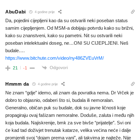
AbuDabi
4 godine prije
Da, pojedini cijepljeni kao da su ostvarili neki poseban status
samim cijepljenjem. Od MSM-a dobijaju potvrdu kako su brižni,
kako su znanstveni, kako su pametni. Nit su ostvarili neki
poseban intelektualni doseg, ne…ONI SU CIJEPLJENI. Neš
budale….
https://www.bitchute.com/video/ny486ZVEuVrM/
Odgovori
21
-1
Hmmm da
4 godine prije
Ne znam “gdje” idemo, ali znam da povratka nema. Dr Vrček je
dobro to objasnio, odaberi što si, budala ili nemoralan.
Generalno, običan puk su budale, dok su javne ličnosti koje
propagiraju ovaj fašizam nemoralne. Doduše, zaluta i među njih
koja budala. Najiskrenije, bmk za sve bivše “prijatelje”. Svi oni
će kad tad doživjet trenutak katarze, velika većina neće i dalje
promjeniti svoj “dojam prema vani”, ali takvima je najteže. Nije