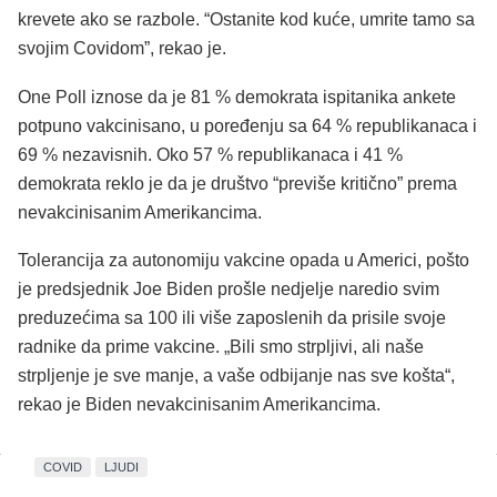
krevete ako se razbole. “Ostanite kod kuće, umrite tamo sa
svojim Covidom”, rekao je.
One Poll iznose da je 81 % demokrata ispitanika ankete
potpuno vakcinisano, u poređenju sa 64 % republikanaca i
69 % nezavisnih. Oko 57 % republikanaca i 41 %
demokrata reklo je da je društvo “previše kritično” prema
nevakcinisanim Amerikancima.
Tolerancija za autonomiju vakcine opada u Americi, pošto
je predsjednik Joe Biden prošle nedjelje naredio svim
preduzećima sa 100 ili više zaposlenih da prisile svoje
radnike da prime vakcine. „Bili smo strpljivi, ali naše
strpljenje je sve manje, a vaše odbijanje nas sve košta“,
rekao je Biden nevakcinisanim Amerikancima.
COVID
LJUDI