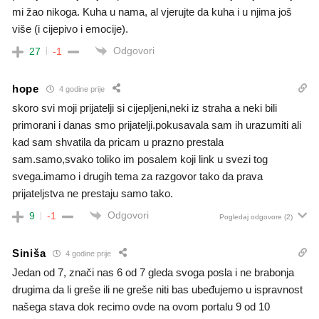
mi žao nikoga. Kuha u nama, al vjerujte da kuha i u njima još
više (i cijepivo i emocije).
Odgovori
27
-1
hope
4 godine prije
skoro svi moji prijatelji si cijepljeni,neki iz straha a neki bili
primorani i danas smo prijatelji.pokusavala sam ih urazumiti ali
kad sam shvatila da pricam u prazno prestala
sam.samo,svako toliko im posalem koji link u svezi tog
svega.imamo i drugih tema za razgovor tako da prava
prijateljstva ne prestaju samo tako.
Odgovori
9
-1
Pogledaj odgovore
(2)
Siniša
4 godine prije
Jedan od 7, znači nas 6 od 7 gleda svoga posla i ne brabonja
drugima da li greše ili ne greše niti bas ubeđujemo u ispravnost
našega stava dok recimo ovde na ovom portalu 9 od 10