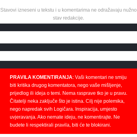
Stavovi izneseni u tekstu i u komentarima ne odražavaju nužno
stav redakcije.
PRAVILA KOMENTIRANJA
: Vaši komentari ne smiju
biti kritika drugog komentatora, nego vaše mišljenje,
prijedlog ili ideja o temi. Nema rasprave tko je u pravu.
Čitatelji neka zaključe što je istina. Cilj nije polemika,
nego napredak svih Logičara. Inspiracija, umjesto
uvjeravanja. Ako nemate ideju, ne komentirajte. Ne
budete li respektirali pravila, biti će te blokirani.