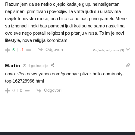
Razumijem da se netko cijepio kada je glup, neinteligentan,
nepismen, primitivan i povodljiv. Ta vrsta ljudi su u ratovima
uvijek topovsko meso, ona bica sa ne bas puno pameti. Mene
su iznenadili neki bas pametni ljudi koji su ne samo nasjeli na
ovo sve nego postali religiozni po pitanju virusa. To im je novi
lifestyle, nova religija koronizam
Odgovori
5
-1
Pogledaj odgovore
(3)
Martin
4 godine prije
novo. ://ca.news.yahoo.com/goodbye-pfizer-hello-comirnaty-
top-162729966.html
Odgovori
0
0