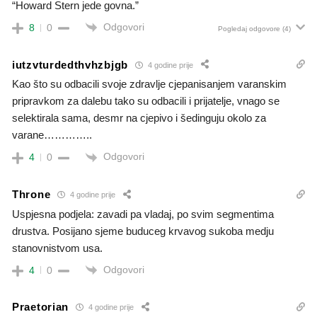
“Howard Stern jede govna.”
Odgovori
8
0
Pogledaj odgovore
(4)
iutzvturdedthvhzbjgb
4 godine prije
Kao što su odbacili svoje zdravlje cjepanisanjem varanskim
pripravkom za dalebu tako su odbacili i prijatelje, vnago se
selektirala sama, desmr na cjepivo i šedinguju okolo za
varane…………..
Odgovori
4
0
Throne
4 godine prije
Uspjesna podjela: zavadi pa vladaj, po svim segmentima
drustva. Posijano sjeme buduceg krvavog sukoba medju
stanovnistvom usa.
Odgovori
4
0
Praetorian
4 godine prije