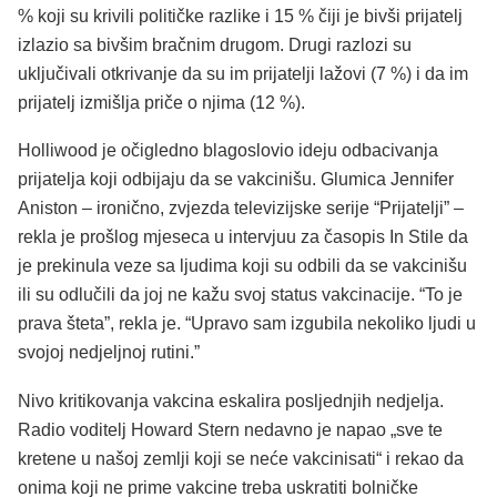
% koji su krivili političke razlike i 15 % čiji je bivši prijatelj
izlazio sa bivšim bračnim drugom. Drugi razlozi su
uključivali otkrivanje da su im prijatelji lažovi (7 %) i da im
prijatelj izmišlja priče o njima (12 %).
Holliwood je očigledno blagoslovio ideju odbacivanja
prijatelja koji odbijaju da se vakcinišu. Glumica Jennifer
Aniston – ironično, zvjezda televizijske serije “Prijatelji” –
rekla je prošlog mjeseca u intervjuu za časopis In Stile da
je prekinula veze sa ljudima koji su odbili da se vakcinišu
ili su odlučili da joj ne kažu svoj status vakcinacije. “To je
prava šteta”, rekla je. “Upravo sam izgubila nekoliko ljudi u
svojoj nedjeljnoj rutini.”
Nivo kritikovanja vakcina eskalira posljednjih nedjelja.
Radio voditelj Howard Stern nedavno je napao „sve te
kretene u našoj zemlji koji se neće vakcinisati“ i rekao da
onima koji ne prime vakcine treba uskratiti bolničke