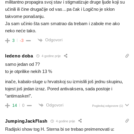
militantno propagira svoj stav i stigmatizuje druge ljude koji su
učinili ili čine drugačije od vas…pa čak i Logično je sklon
takvome ponašanju.
Ja sam učinio šta sam smatrao da trebam i zabole me ako
neko neće tako.
Odgovori
3
-3
ledeno doba
4 godine prije
samo jedan od 7?
to je otprilike nekih 13 %
inače, kabalo-sluge u hrvatskoj su izmislili još jednu skupinu,
tojest još jedan izraz. Pored antivaksera, sada postoje i
“antimaskeri”.
Odgovori
14
0
Pogledaj odgovore
(1)
JumpingJackFlash
4 godine prije
Radijski show tog H. Sterna bi se trebao preimenovati u: