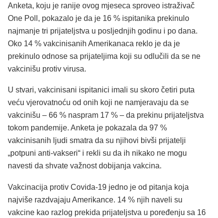
Anketa, koju je ranije ovog mjeseca sproveo istraživač
One Poll, pokazalo je da je 16 % ispitanika prekinulo
najmanje tri prijateljstva u posljednjih godinu i po dana.
Oko 14 % vakcinisanih Amerikanaca reklo je da je
prekinulo odnose sa prijateljima koji su odlučili da se ne
vakcinišu protiv virusa.
U stvari, vakcinisani ispitanici imali su skoro četiri puta
veću vjerovatnoću od onih koji ne namjeravaju da se
vakcinišu – 66 % naspram 17 % – da prekinu prijateljstva
tokom pandemije. Anketa je pokazala da 97 %
vakcinisanih ljudi smatra da su njihovi bivši prijatelji
„potpuni anti-vakseri“ i rekli su da ih nikako ne mogu
navesti da shvate važnost dobijanja vakcina.
Vakcinacija protiv Covida-19 jedno je od pitanja koja
najviše razdvajaju Amerikance. 14 % njih naveli su
vakcine kao razlog prekida prijateljstva u poređenju sa 16